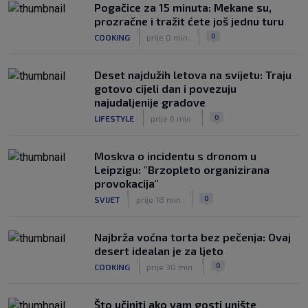
Veliko priznanje za hrvatskog
Pogačice za 15 minuta: Mekane su,
stručnjaka: Jurica Žuža novi je pomoćni
prozračne i tražit ćete još jednu turu
trener Barcelone
|
|
0
COOKING
prije 0 min.
|
SK
prije 2 h
Deset najdužih letova na svijetu: Traju
gotovo cijeli dan i povezuju
najudaljenije gradove
|
|
0
LIFESTYLE
prije 6 min.
Moskva o incidentu s dronom u
Leipzigu: "Brzopleto organizirana
provokacija"
|
|
0
SVIJET
prije 18 min.
Najbrža voćna torta bez pečenja: Ovaj
desert idealan je za ljeto
|
|
0
COOKING
prije 30 min.
Što učiniti ako vam gosti unište