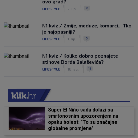
ovo grad?
|
|
0
LIFESTYLE
2. lip.
N1 kviz / Zmije, meduze, komarci... Tko
je najopasniji?
|
|
0
LIFESTYLE
1. lip.
N1 kviz / Koliko dobro poznajete
stihove Đorđa Balaševića?
|
|
11
LIFESTYLE
18. svi.
Super El Niño sada dolazi sa
smrtonosnim upozorenjem na
opaku bolest: "To su značajne
globalne promjene"