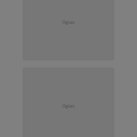
Oglas
Oglas