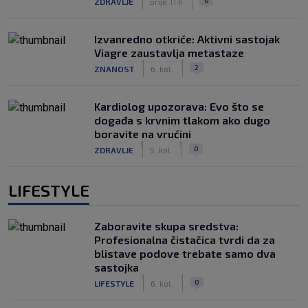
ZDRAVLJE
prije 11 h
Izvanredno otkriće: Aktivni sastojak
Viagre zaustavlja metastaze
|
|
2
ZNANOST
6. kol.
Kardiolog upozorava: Evo što se
događa s krvnim tlakom ako dugo
boravite na vrućini
|
|
0
ZDRAVLJE
5. kol.
LIFESTYLE
Zaboravite skupa sredstva:
Profesionalna čistačica tvrdi da za
blistave podove trebate samo dva
sastojka
|
|
0
LIFESTYLE
6. kol.