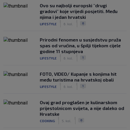
Ovo su najbolji europski "drugi
gradovi" koje vrijedi posjetiti. Među
njima i jedan hrvatski
|
|
0
LIFESTYLE
6. kol.
Prirodni fenomen u susjedstvu pruža
spas od vrućina, u špilji tijekom cijele
godine 11 stupnjeva
|
|
1
LIFESTYLE
6. kol.
FOTO, VIDEO/ Kupanje s konjima hit
među turistima na hrvatskoj obali
|
|
1
LIFESTYLE
6. kol.
Ovaj grad proglašen je kulinarskom
prijestolnicom svijeta, a nije daleko od
Hrvatske
|
|
0
COOKING
5. kol.