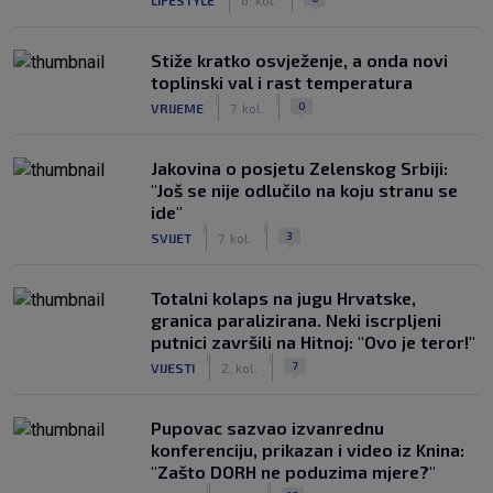
Stiže kratko osvježenje, a onda novi
toplinski val i rast temperatura
|
|
0
VRIJEME
7. kol.
Jakovina o posjetu Zelenskog Srbiji:
"Još se nije odlučilo na koju stranu se
ide"
|
|
3
SVIJET
7. kol.
Totalni kolaps na jugu Hrvatske,
granica paralizirana. Neki iscrpljeni
putnici završili na Hitnoj: "Ovo je teror!"
|
|
7
VIJESTI
2. kol.
Pupovac sazvao izvanrednu
konferenciju, prikazan i video iz Knina:
"Zašto DORH ne poduzima mjere?"
|
|