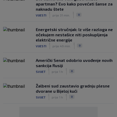
apartman? Evo kako povećati šanse za
naknadu štete
|
|
0
VIJESTI
prije 31 min.
Energetski stručnjak: Iz više razloga ne
očekujem nestašice niti poskupljenja
električne energije
|
|
0
VIJESTI
prije 49 min.
Američki Senat odobrio uvođenje novih
sankcija Rusiji
|
|
0
SVIJET
prije 1 h
Žalbeni sud zaustavio gradnju plesne
dvorane u Bijeloj kući
|
|
0
SVIJET
prije 1 h