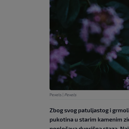
Pexels
|
Pexels
Zbog svog patuljastog i grmoli
pukotina u starim kamenim zi
popločava dvorišna staza. Najv