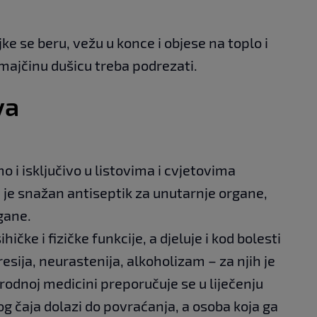
e se beru, vežu u konce i objese na toplo i
majčinu dušicu treba podrezati.
va
o i isključivo u listovima i cvjetovima
 je snažan antiseptik za unutarnje organe,
rgane.
hičke i fizičke funkcije, a djeluje i kod bolesti
esija, neurastenija, alkoholizam – za njih je
arodnoj medicini preporučuje se u liječenju
g čaja dolazi do povraćanja, a osoba koja ga