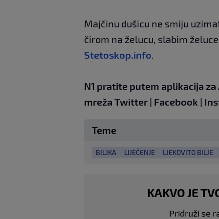
Majčinu dušicu ne smiju uzima
čirom na želucu, slabim želuce
Stetoskop.info
.
N1 pratite putem aplikacija za
mreža
Twitter
|
Facebook
|
In
Teme
BILJKA
LIJEČENJE
LJEKOVITO BILJE
KAKVO JE TV
Pridruži se r