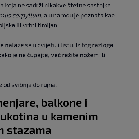
ka koja ne sadrži nikakve štetne sastojke.
mus serpyllum
, a u narodu je poznata kao
oljska ili vrtni timijan.
 nalaze se u cvijetu i listu. Iz tog razloga
kako je ne čupajte, već režite nožem ili
 od svibnja do rujna.
enjare, balkone i
pukotina u kamenim
im stazama