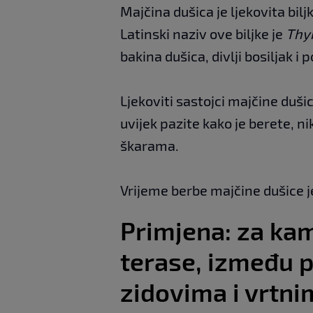
Majčina dušica je ljekovita bilj
Latinski naziv ove biljke je
Thy
bakina dušica, divlji bosiljak i p
Ljekoviti sastojci majčine dušice
uvijek pazite kako je berete, ni
škarama.
Vrijeme berbe majčine dušice je
Primjena: za kam
terase, između 
zidovima i vrtn