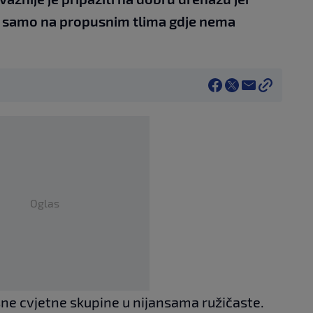
ju samo na propusnim tlima gdje nema
Oglas
šne cvjetne skupine u nijansama ružičaste.