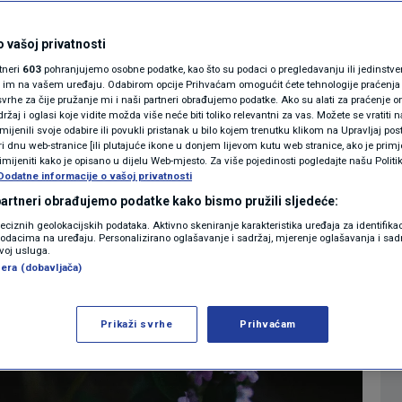
 je uvijek potrebna:
MAGAZIN
N1 KOMENTAR
 vašoj privatnosti
bolesti i divan je
rtneri
603
pohranjujemo osobne podatke, kao što su podaci o pregledavanju ili jedinstveni 
KOLUMNE
o im na vašem uređaju. Odabirom opcije Prihvaćam omogućit ćete tehnologije praćenja
i
vrhe za čije pružanje mi i naši partneri obrađujemo podatke. Ako su alati za praćenje
žaj i oglasi koje vidite možda više neće biti toliko relevantni za vas. Možete se vratiti n
N1(DIS)INFO
zmijenili svoje odabire ili povukli pristanak u bilo kojem trenutku klikom na Upravljaj p
i dnu web-stranice [ili plutajuće ikone u donjem lijevom kutu web stranice, ako je primje
0
LIFESTYLE
komentara
|
KLIMATSKE PROMJENE
rimijeniti kako je opisano u dijelu Web-mjesto. Za više pojedinosti pogledajte našu Politi
Dodatne informacije o vašoj privatnosti
FOTO
 partneri obrađujemo podatke kako bismo pružili sljedeće:
Više
reciznih geolokacijskih podataka. Aktivno skeniranje karakteristika uređaja za identifika
p podacima na uređaju. Personalizirano oglašavanje i sadržaj, mjerenje oglašavanja i sadr
VIDEO
zvoj usluga.
era (dobavljača)
Prikaži svrhe
Prihvaćam