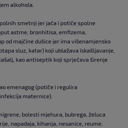
njem alkohola.
spolnih smetnji jer jača i potiče spolne
poput astme, bronhitisa, emfizema,
irup od majčine dušice jer ima višenamjensko
tapa sluz, katar) koji ublažava iskašljavanje,
kašalj, kao antiseptik koji sprječava širenje
kao emenagog (potiče i regulira
infekcija maternice).
 migrene, bolesti mjehura, bubrega, želuca
erije, napadaja, kihanja, nesanice, reume.