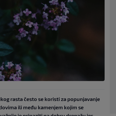
kog rasta često se koristi za popunjavanje
dovima ili među kamenjem kojim se
ažnije je pripaziti na dobru drenažu jer