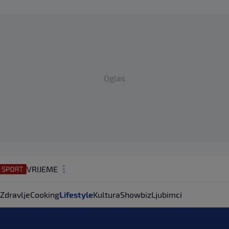
Oglas
VRIJEME
N1 TEME
Zdravlje
Cooking
Lifestyle
Kultura
Showbiz
Ljubimci
REGIJA