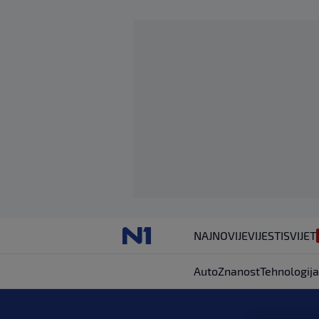
NAJNOVIJE
VIJESTI
SVIJET
Auto
Znanost
Tehnologija