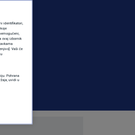
identifikatori,
 koje
 onemogućeni,
a ovaj izbornik
ostavkama
njivo]. Vaši će
ku
ciju. Pohrana
žaja, uvidi u