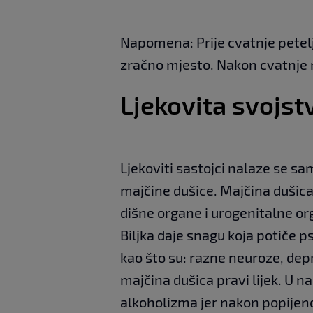
Napomena: Prije cvatnje peteljk
zračno mjesto. Nakon cvatnje 
Ljekovita svojst
Ljekoviti sastojci nalaze se sam
majčine dušice. Majčina dušica
dišne ​​organe i urogenitalne o
Biljka daje snagu koja potiče psi
kao što su: razne neuroze, depr
majčina dušica pravi lijek. U n
alkoholizma jer nakon popijeno