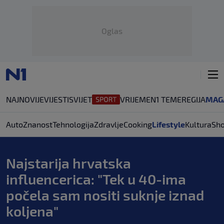
Oglas
NAJNOVIJE
VIJESTI
SVIJET
VRIJEME
N1 TEME
REGIJA
MAG
Auto
Znanost
Tehnologija
Zdravlje
Cooking
Lifestyle
Kultura
Sh
Najstarija hrvatska
influencerica: "Tek u 40-ima
počela sam nositi suknje iznad
koljena"