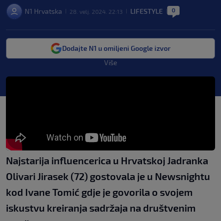
0
N1 Hrvatska
LIFESTYLE
28. velj. 2024. 22:13
|
|
|
Dodajte N1 u omiljeni Google izvor
Više
Najstarija influencerica u Hrvatskoj Jadranka
Olivari Jirasek (72) gostovala je u Newsnightu
kod Ivane Tomić gdje je govorila o svojem
iskustvu kreiranja sadržaja na društvenim