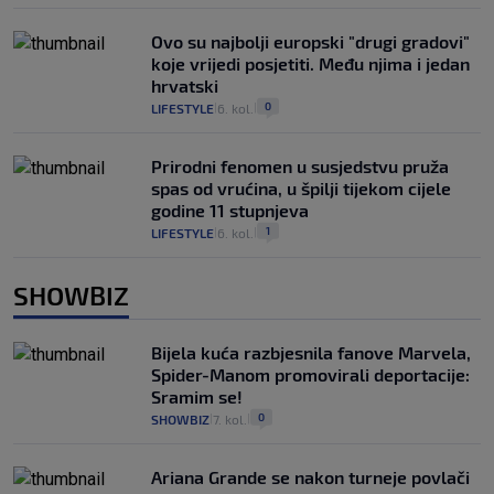
Ovo su najbolji europski "drugi gradovi"
koje vrijedi posjetiti. Među njima i jedan
hrvatski
0
LIFESTYLE
6. kol.
|
|
Prirodni fenomen u susjedstvu pruža
spas od vrućina, u špilji tijekom cijele
godine 11 stupnjeva
1
LIFESTYLE
6. kol.
|
|
SHOWBIZ
Bijela kuća razbjesnila fanove Marvela,
Spider-Manom promovirali deportacije:
Sramim se!
0
SHOWBIZ
7. kol.
|
|
Ariana Grande se nakon turneje povlači