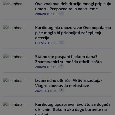
Ove znakove dehidracije mnogi pripisuju
umoru: Prepoznajte ih na vrijeme
0
ZDRAVLJE
7. kol.
|
|
Kardiologinja upozorava: Ovo popularno
piće moglo bi pridonijeti začepljenju
arterija
2
LIFESTYLE
7. kol.
|
|
Stalno ste pospani tijekom dana?
Znanstvenici su možda otkrili zašto
0
ZDRAVLJE
7. kol.
|
|
Izvanredno otkriće: Aktivni sastojak
Viagre zaustavlja metastaze
2
ZNANOST
6. kol.
|
|
Kardiolog upozorava: Evo što se događa
s krvnim tlakom ako dugo boravite na
vrućini