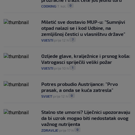
0
COOKING
7. kol.
|
|
Miletić sve dostavio MUP-u: "Sumnjivi
otpad nalazi se i kod Udbine, na
zemljišnoj čestici u vlasništvu države"
7
VIJESTI
prije 12 h
|
|
Ozljede glave, kralježnice i prsnog koša:
Vatrogasci spriječili veliki požar
1
VIJESTI
prije 10 h
|
|
Potres probudio Austrijance: "Prvo
prasak, a onda se kuća zatresla"
0
SVIJET
prije 12 h
|
|
Stalno ste umorni? Liječnici upozoravaju
da bi uzrok mogao biti nedostatak ovog
važnog nutrijenta
0
ZDRAVLJE
prije 17 h
|
|