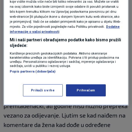
koje vidite možda više neće biti toliko relevantni za vas. Možete se vratiti
"Godine nisu prepreka za
na ovaj izbornik kako biste izmijenili svoje odabire ili povukli pristanak u
bilo kojem trenutku klikom na Upravljaj postavkama poveznicu pri dnu
web-stranice [ili plutajuće ikone u donjem lijevom kutu web stranice, ako
odijevanje"
je primjenjivo]. Vaši će se odabiri primijeniti kako je opisano u dijelu Web-
mjesto. Za više pojedinosti pogledajte našu Politiku privatnosti.
Dodatne
informacije o vašoj privatnosti
Mi i naši partneri obrađujemo podatke kako bismo pružili
sljedeće:
Ne voli kada naiđe na komentare o tome što bi
Korištenje preciznih geolokacijskih podataka. Aktivno skeniranje
starije žene trebale odijevati ili kakve bi frizure
karakteristika uređaja za identifikaciju. Pohrana i/ili pristup podacima na
uređaju. Personalizirano oglašavanje i sadržaj, mjerenje oglašavanja i
sadržaja, uvidi u publiku i razvoj usluga.
trebale nositi.
Popis partnera (dobavljača)
"Što se tiče mode i igranja modom, možda se
Prikaži svrhe
Prihvaćam
nekome čini da pretjerujem, da je
premladenački, ali godine nisu nužno prepreka
vezano za odijevanje. Ljutim se kad naiđem na
komentare da žena kad dođe u određene