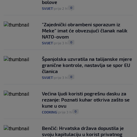
bolove
0
SVIJET
prije 2 h
|
|
"Zajednički obrambeni sporazum iz
Meke" imat će obvezujući članak nalik
NATO-ovom
0
SVIJET
prije 3 h
|
|
Španjolska uzvratila na talijanske mjere
granične kontrole, nastavlja se spor EU
članica
0
SVIJET
prije 3 h
|
|
Većina ljudi koristi pogrešnu dasku za
rezanje: Poznati kuhar otkriva zašto se
kune u ovu
0
COOKING
prije 3 h
|
|
Benčić: Hrvatska država dopustila je
svoju kapitulaciju u korist privatnog