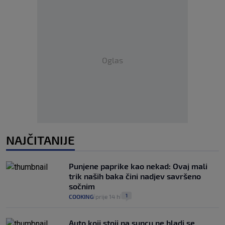
Oglas
NAJČITANIJE
Punjene paprike kao nekad: Ovaj mali
trik naših baka čini nadjev savršeno
sočnim
1
COOKING
prije 14 h
|
|
Auto koji stoji na suncu ne hladi se