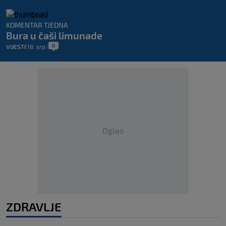
KOMENTAR TJEDNA
Bura u čaši limunade
0
VIJESTI
18. srp.
|
|
Oglas
ZDRAVLJE