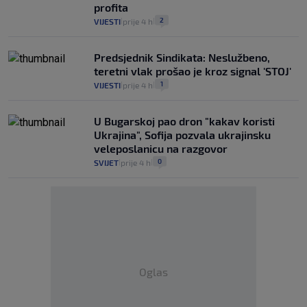
profita
2
VIJESTI
prije 4 h
|
|
Predsjednik Sindikata: Neslužbeno,
teretni vlak prošao je kroz signal 'STOJ'
1
VIJESTI
prije 4 h
|
|
U Bugarskoj pao dron "kakav koristi
Ukrajina", Sofija pozvala ukrajinsku
veleposlanicu na razgovor
0
SVIJET
prije 4 h
|
|
Oglas