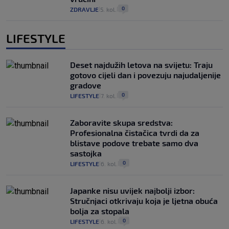
0
ZDRAVLJE
5. kol.
|
|
LIFESTYLE
Deset najdužih letova na svijetu: Traju
gotovo cijeli dan i povezuju najudaljenije
gradove
0
LIFESTYLE
7. kol.
|
|
Zaboravite skupa sredstva:
Profesionalna čistačica tvrdi da za
blistave podove trebate samo dva
sastojka
0
LIFESTYLE
6. kol.
|
|
Japanke nisu uvijek najbolji izbor:
Stručnjaci otkrivaju koja je ljetna obuća
bolja za stopala
0
LIFESTYLE
6. kol.
|
|