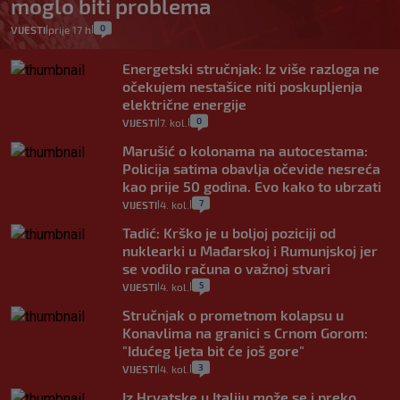
moglo biti problema
0
VIJESTI
prije 17 h
|
|
Energetski stručnjak: Iz više razloga ne
očekujem nestašice niti poskupljenja
električne energije
0
VIJESTI
7. kol.
|
|
Marušić o kolonama na autocestama:
Policija satima obavlja očevide nesreća
kao prije 50 godina. Evo kako to ubrzati
7
VIJESTI
4. kol.
|
|
Tadić: Krško je u boljoj poziciji od
nuklearki u Mađarskoj i Rumunjskoj jer
se vodilo računa o važnoj stvari
5
VIJESTI
4. kol.
|
|
Stručnjak o prometnom kolapsu u
Konavlima na granici s Crnom Gorom:
"Idućeg ljeta bit će još gore"
3
VIJESTI
4. kol.
|
|
Iz Hrvatske u Italiju može se i preko