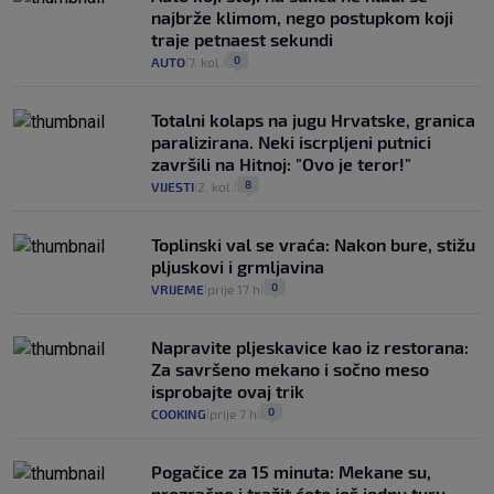
najbrže klimom, nego postupkom koji
traje petnaest sekundi
0
AUTO
7. kol.
|
|
Totalni kolaps na jugu Hrvatske, granica
paralizirana. Neki iscrpljeni putnici
završili na Hitnoj: "Ovo je teror!"
8
VIJESTI
2. kol.
|
|
Toplinski val se vraća: Nakon bure, stižu
pljuskovi i grmljavina
0
VRIJEME
prije 17 h
|
|
Napravite pljeskavice kao iz restorana:
Za savršeno mekano i sočno meso
isprobajte ovaj trik
0
COOKING
prije 7 h
|
|
Pogačice za 15 minuta: Mekane su,
prozračne i tražit ćete još jednu turu