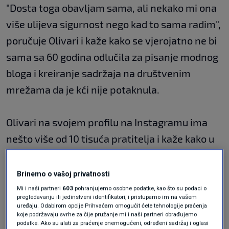
"Dosta toga obavljam sama, ali nekako mi ona
više ulijeva sigurnost nego kad to sama radim",
poručuje Olivari i kaže kako se vjerojatno ne bi
sama sa 60 godina odlučila za pisanje modnog
bloga i kreiranje sadržaja na društvenim
mrežama da je kći nije potaknula.
Olivari na svojem profilu na Instagramu ima
nešto više od 10 tisuća pratitelja i kaže kako u
ovih 11 godina, otkako se time, bavi nije imala
puno negativnih komentara.
Brinemo o vašoj privatnosti
Mi i naši partneri
603
pohranjujemo osobne podatke, kao što su podaci o
pregledavanju ili jedinstveni identifikatori, i pristupamo im na vašem
"Možda sve ove godine na jednoj ruci bih mogla
uređaju. Odabirom opcije Prihvaćam omogućit ćete tehnologije praćenja
koje podržavaju svrhe za čije pružanje mi i naši partneri obrađujemo
izbrojati komentare koji su me dirnuli."
podatke. Ako su alati za praćenje onemogućeni, određeni sadržaj i oglasi