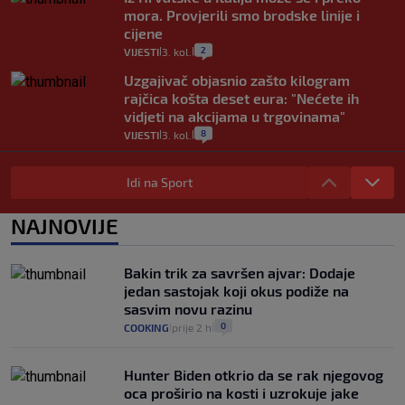
mora. Provjerili smo brodske linije i
cijene
2
VIJESTI
3. kol.
|
|
Uzgajivač objasnio zašto kilogram
rajčica košta deset eura: "Nećete ih
vidjeti na akcijama u trgovinama"
8
VIJESTI
3. kol.
|
|
Selidba je jedno od stresnijih iskustava.
Evo aktualnih cijena i nekoliko savjeta
Idi na Sport
da prođe što lakše i jeftinije
0
VIJESTI
2. kol.
NAJNOVIJE
|
|
Izračunali smo koliko košta putovanje
automobilom na Hvar iz Zagreba, a
Bakin trik za savršen ajvar: Dodaje
koliko iz Osijeka
jedan sastojak koji okus podiže na
14
VIJESTI
2. kol.
|
|
sasvim novu razinu
0
COOKING
prije 2 h
|
|
Hunter Biden otkrio da se rak njegovog
oca proširio na kosti i uzrokuje jake