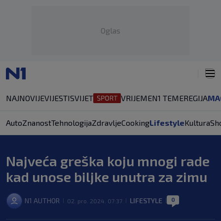
Oglas
NAJNOVIJE
VIJESTI
SVIJET
VRIJEME
N1 TEME
REGIJA
MA
Auto
Znanost
Tehnologija
Zdravlje
Cooking
Lifestyle
Kultura
Sh
Najveća greška koju mnogi rade
kad unose biljke unutra za zimu
0
N1 AUTHOR
LIFESTYLE
02. pro. 2024. 07:37
|
|
|