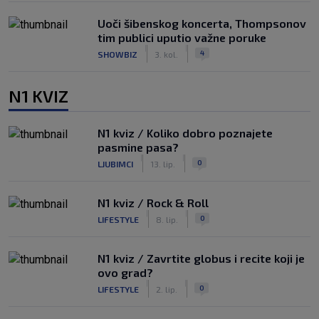
Uoči šibenskog koncerta, Thompsonov
tim publici uputio važne poruke
|
|
4
SHOWBIZ
3. kol.
N1 KVIZ
N1 kviz / Koliko dobro poznajete
pasmine pasa?
|
|
0
LJUBIMCI
13. lip.
N1 kviz / Rock & Roll
|
|
0
LIFESTYLE
8. lip.
N1 kviz / Zavrtite globus i recite koji je
ovo grad?
|
|
0
LIFESTYLE
2. lip.