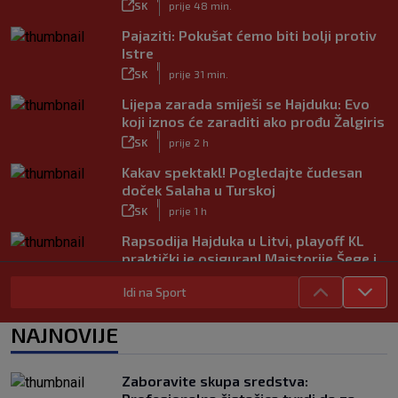
SK
prije 48 min.
Pajaziti: Pokušat ćemo biti bolji protiv
Istre
|
SK
prije 31 min.
Lijepa zarada smiješi se Hajduku: Evo
koji iznos će zaraditi ako prođu Žalgiris
|
SK
prije 2 h
Kakav spektakl! Pogledajte čudesan
doček Salaha u Turskoj
|
SK
prije 1 h
Rapsodija Hajduka u Litvi, playoff KL
praktički je osiguran! Majstorije Šege i
Pajazitija
Idi na Sport
|
SK
prije 6 h
Neočekivani problemi za Dinamo:
NAJNOVIJE
Mišićeva zamjena zapela u Beogradu
|
SK
prije 1 h
Zaboravite skupa sredstva:
Rijeka u Finsku nosi minimalnu