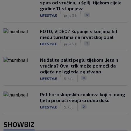
spas od vrućina, u špilji tijekom cijele
godine 11 stupnjeva
|
|
0
LIFESTYLE
prije 5 h
FOTO, VIDEO/ Kupanje s konjima hit
među turistima na hrvatskoj obali
|
|
1
LIFESTYLE
prije 5 h
Ne želite paliti peglu tijekom ljetnih
vrućina? Ovaj trik može pomoći da
odjeća ne izgleda zgužvano
|
|
0
LIFESTYLE
5. kol.
Pet horoskopskih znakova koji bi ovog
ljeta pronaći svoju srodnu dušu
|
|
0
LIFESTYLE
5. kol.
SHOWBIZ