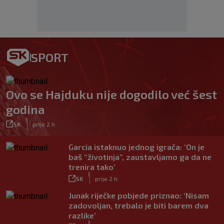
SPORT
Ovo se Hajduku nije dogodilo već šest
godina
|
SK
prije 2 h
Garcia istaknuo jednog igrača: ‘On je
baš “životinja”, zaustavljamo ga da ne
trenira tako’
|
SK
prije 2 h
Junak riječke pobjede priznao: ‘Nisam
zadovoljan, trebalo je biti barem dva
razlike’
|