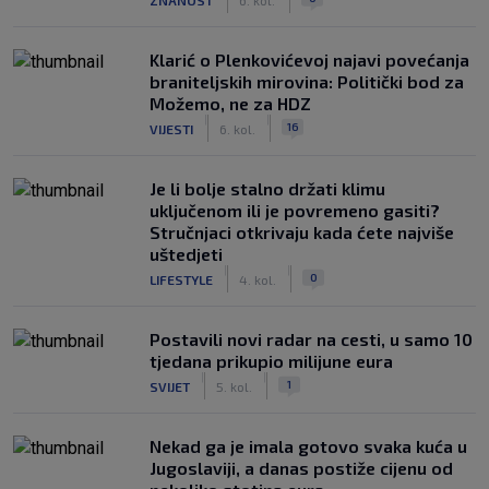
Klarić o Plenkovićevoj najavi povećanja
braniteljskih mirovina: Politički bod za
Možemo, ne za HDZ
|
|
16
VIJESTI
6. kol.
Je li bolje stalno držati klimu
uključenom ili je povremeno gasiti?
Stručnjaci otkrivaju kada ćete najviše
uštedjeti
|
|
0
LIFESTYLE
4. kol.
Postavili novi radar na cesti, u samo 10
tjedana prikupio milijune eura
|
|
1
SVIJET
5. kol.
Nekad ga je imala gotovo svaka kuća u
Jugoslaviji, a danas postiže cijenu od