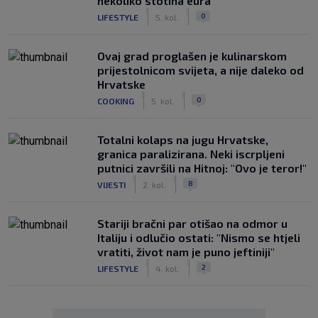
nekoliko stotina eura
|
|
0
LIFESTYLE
5. kol.
Ovaj grad proglašen je kulinarskom
prijestolnicom svijeta, a nije daleko od
Hrvatske
|
|
0
COOKING
5. kol.
Totalni kolaps na jugu Hrvatske,
granica paralizirana. Neki iscrpljeni
putnici završili na Hitnoj: "Ovo je teror!"
|
|
8
VIJESTI
2. kol.
Stariji bračni par otišao na odmor u
Italiju i odlučio ostati: "Nismo se htjeli
vratiti, život nam je puno jeftiniji"
|
|
2
LIFESTYLE
4. kol.