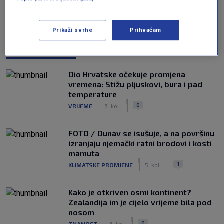
Prikaži svrhe
Prihvaćam
NAJČITANIJE
Dio Hrvatske očekuje promjena
vremena: Stižu pljuskovi, bura i pad
temperature
|
|
0
VRIJEME
6. kol.
FOTO / Dunav se isušuje, a na površinu
izranjaju njemački ratni brodovi i kosti
mamuta
|
|
1
KLIMATSKE PROMJENE
5. kol.
Kako je otkriven osmi kontinent?
Zealandija im je cijelo vrijeme bila pod
nosom
|
|
0
ZNANOST
6. kol.