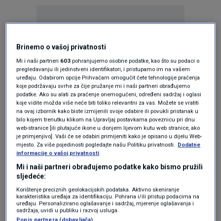
Brinemo o vašoj privatnosti
Mi i naši partneri
603
pohranjujemo osobne podatke, kao što su podaci o
Oglas
pregledavanju ili jedinstveni identifikatori, i pristupamo im na vašem
uređaju. Odabirom opcije Prihvaćam omogućit ćete tehnologije praćenja
koje podržavaju svrhe za čije pružanje mi i naši partneri obrađujemo
podatke. Ako su alati za praćenje onemogućeni, određeni sadržaj i oglasi
koje vidite možda više neće biti toliko relevantni za vas. Možete se vratiti
na ovaj izbornik kako biste izmijenili svoje odabire ili povukli pristanak u
bilo kojem trenutku klikom na Upravljaj postavkama poveznicu pri dnu
web-stranice [ili plutajuće ikone u donjem lijevom kutu web stranice, ako
je primjenjivo]. Vaši će se odabiri primijeniti kako je opisano u dijelu Web-
mjesto. Za više pojedinosti pogledajte našu Politiku privatnosti.
Dodatne
informacije o vašoj privatnosti
Mi i naši partneri obrađujemo podatke kako bismo pružili
sljedeće:
Oglas
Korištenje preciznih geolokacijskih podataka. Aktivno skeniranje
karakteristika uređaja za identifikaciju. Pohrana i/ili pristup podacima na
uređaju. Personalizirano oglašavanje i sadržaj, mjerenje oglašavanja i
sadržaja, uvidi u publiku i razvoj usluga.
Popis partnera (dobavljača)