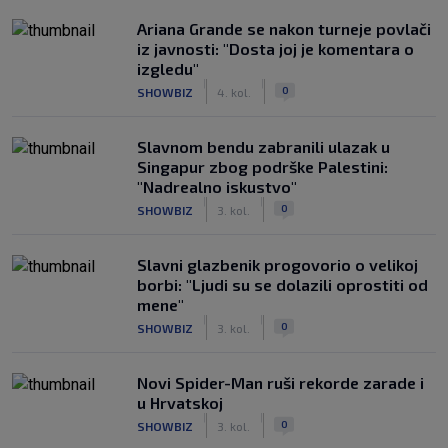
Ariana Grande se nakon turneje povlači
iz javnosti: "Dosta joj je komentara o
izgledu"
|
|
0
SHOWBIZ
4. kol.
Slavnom bendu zabranili ulazak u
Singapur zbog podrške Palestini:
"Nadrealno iskustvo"
|
|
0
SHOWBIZ
3. kol.
Slavni glazbenik progovorio o velikoj
borbi: "Ljudi su se dolazili oprostiti od
mene"
|
|
0
SHOWBIZ
3. kol.
Novi Spider-Man ruši rekorde zarade i
u Hrvatskoj
|
|
0
SHOWBIZ
3. kol.