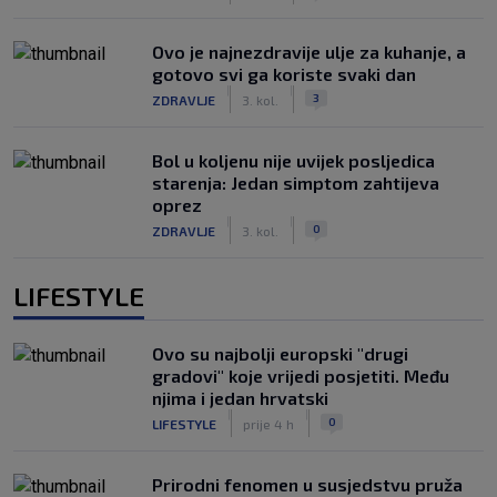
Ovo je najnezdravije ulje za kuhanje, a
gotovo svi ga koriste svaki dan
|
|
3
ZDRAVLJE
3. kol.
Bol u koljenu nije uvijek posljedica
starenja: Jedan simptom zahtijeva
oprez
|
|
0
ZDRAVLJE
3. kol.
LIFESTYLE
Ovo su najbolji europski "drugi
gradovi" koje vrijedi posjetiti. Među
njima i jedan hrvatski
|
|
0
LIFESTYLE
prije 4 h
Prirodni fenomen u susjedstvu pruža