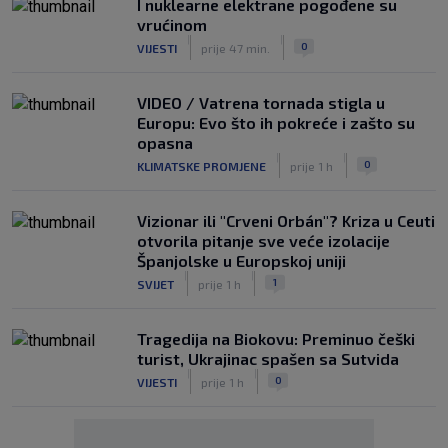
I nuklearne elektrane pogođene su
vrućinom
|
|
0
VIJESTI
prije 47 min.
VIDEO / Vatrena tornada stigla u
Europu: Evo što ih pokreće i zašto su
opasna
|
|
0
KLIMATSKE PROMJENE
prije 1 h
Vizionar ili "Crveni Orbán"? Kriza u Ceuti
otvorila pitanje sve veće izolacije
Španjolske u Europskoj uniji
|
|
1
SVIJET
prije 1 h
Tragedija na Biokovu: Preminuo češki
turist, Ukrajinac spašen sa Sutvida
|
|
0
VIJESTI
prije 1 h