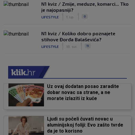
N1 kviz / Zmije, meduze, komarci... Tko
je najopasniji?
|
|
0
LIFESTYLE
1. lip.
N1 kviz / Koliko dobro poznajete
stihove Đorđa Balaševića?
|
|
11
LIFESTYLE
18. svi.
Uz ovaj dodatan posao zaradite
dobar novac sa strane, a ne
morate izlaziti iz kuće
Ljudi su počeli čuvati novac u
aluminijskoj foliji: Evo zašto tvrde
da je to korisno