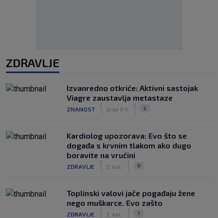
ZDRAVLJE
Izvanredno otkriće: Aktivni sastojak
Viagre zaustavlja metastaze
|
|
2
ZNANOST
prije 6 h
Kardiolog upozorava: Evo što se
događa s krvnim tlakom ako dugo
boravite na vrućini
|
|
0
ZDRAVLJE
5. kol.
Toplinski valovi jače pogađaju žene
nego muškarce. Evo zašto
|
|
1
ZDRAVLJE
3. kol.