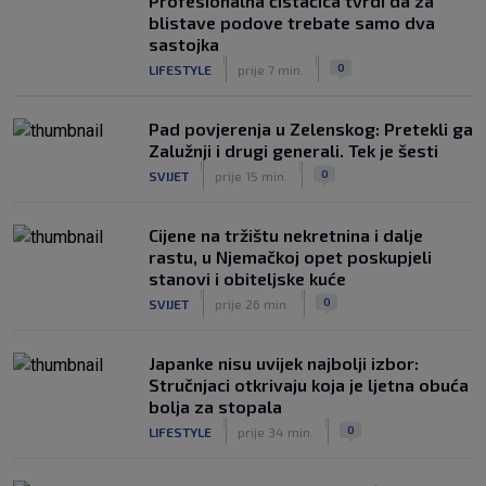
Profesionalna čistačica tvrdi da za
prednost, bivši vratar Dinama spriječio
blistave podove trebate samo dva
veću razliku
sastojka
|
|
|
SK
prije 2 h
0
LIFESTYLE
prije 7 min.
Pad povjerenja u Zelenskog: Pretekli ga
Zalužnji i drugi generali. Tek je šesti
|
|
0
SVIJET
prije 15 min.
Cijene na tržištu nekretnina i dalje
rastu, u Njemačkoj opet poskupjeli
stanovi i obiteljske kuće
|
|
0
SVIJET
prije 26 min.
Japanke nisu uvijek najbolji izbor:
Stručnjaci otkrivaju koja je ljetna obuća
bolja za stopala
|
|
0
LIFESTYLE
prije 34 min.