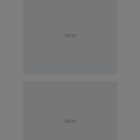
Oglas
Oglas