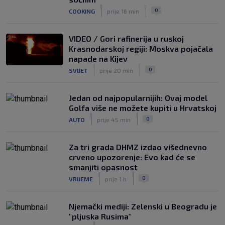
solidan u gostujućoj pobjedi Herthe
|
|
0
COOKING
prije 16 min
kod Bochuma
|
SK
7. kol.
VIDEO / Gori rafinerija u ruskoj
Krasnodarskoj regiji: Moskva pojačala
napade na Kijev
|
|
0
SVIJET
prije 20 min
Jedan od najpopularnijih: Ovaj model
Golfa više ne možete kupiti u Hrvatskoj
|
|
0
AUTO
prije 45 min
Za tri grada DHMZ izdao višednevno
crveno upozorenje: Evo kad će se
smanjiti opasnost
|
|
0
VRIJEME
prije 1 h
Njemački mediji: Zelenski u Beogradu je
"pljuska Rusima"
|