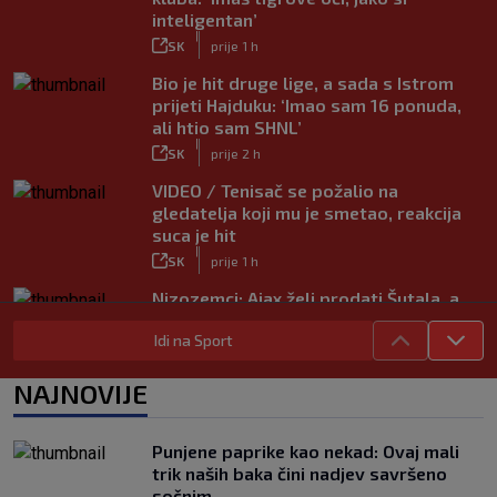
inteligentan’
|
SK
prije 1 h
Bio je hit druge lige, a sada s Istrom
prijeti Hajduku: ‘Imao sam 16 ponuda,
ali htio sam SHNL’
|
SK
prije 2 h
VIDEO / Tenisač se požalio na
gledatelja koji mu je smetao, reakcija
suca je hit
|
SK
prije 1 h
Nizozemci: Ajax želi prodati Šutala, a
ponuda ne nedostaje
Idi na Sport
|
SK
7. kol.
Bennacer raskinuo s Milanom i sada je
NAJNOVIJE
slobodan igrač: Boban je upravo to i
htio, ali…
|
Punjene paprike kao nekad: Ovaj mali
SK
7. kol.
trik naših baka čini nadjev savršeno
VIDEO / Počela nam je ‘Cvajta’! Brekalo
sočnim