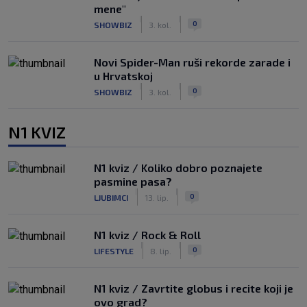
mene"
|
|
0
SHOWBIZ
3. kol.
Novi Spider-Man ruši rekorde zarade i
u Hrvatskoj
|
|
0
SHOWBIZ
3. kol.
N1 KVIZ
N1 kviz / Koliko dobro poznajete
pasmine pasa?
|
|
0
LJUBIMCI
13. lip.
N1 kviz / Rock & Roll
|
|
0
LIFESTYLE
8. lip.
N1 kviz / Zavrtite globus i recite koji je
ovo grad?