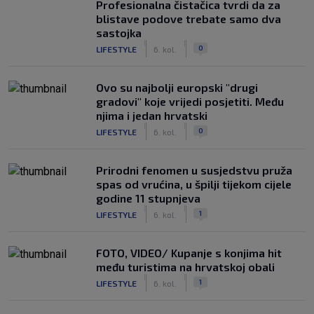
Profesionalna čistačica tvrdi da za
blistave podove trebate samo dva
sastojka
|
|
0
LIFESTYLE
6. kol.
Ovo su najbolji europski "drugi
gradovi" koje vrijedi posjetiti. Među
njima i jedan hrvatski
|
|
0
LIFESTYLE
6. kol.
Prirodni fenomen u susjedstvu pruža
spas od vrućina, u špilji tijekom cijele
godine 11 stupnjeva
|
|
1
LIFESTYLE
6. kol.
FOTO, VIDEO/ Kupanje s konjima hit
među turistima na hrvatskoj obali
|
|
1
LIFESTYLE
6. kol.