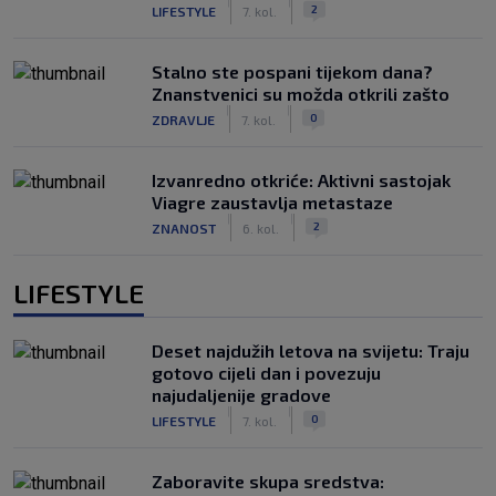
|
|
2
LIFESTYLE
7. kol.
Stalno ste pospani tijekom dana?
Znanstvenici su možda otkrili zašto
|
|
0
ZDRAVLJE
7. kol.
Izvanredno otkriće: Aktivni sastojak
Viagre zaustavlja metastaze
|
|
2
ZNANOST
6. kol.
LIFESTYLE
Deset najdužih letova na svijetu: Traju
gotovo cijeli dan i povezuju
najudaljenije gradove
|
|
0
LIFESTYLE
7. kol.
Zaboravite skupa sredstva: