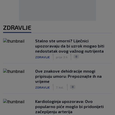
ZDRAVLJE
Stalno ste umorni? Liječnici
upozoravaju da bi uzrok mogao biti
nedostatak ovog važnog nutrijenta
|
|
0
ZDRAVLJE
prije 3 h
Ove znakove dehidracije mnogi
pripisuju umoru: Prepoznajte ih na
vrijeme
|
|
0
ZDRAVLJE
7. kol.
Kardiologinja upozorava: Ovo
popularno piće moglo bi pridonijeti
začepljenju arterija