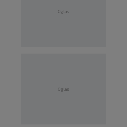
Oglas
Oglas