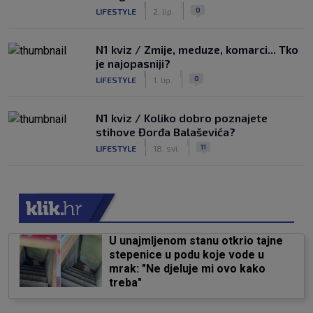
|
|
0
LIFESTYLE
2. lip.
N1 kviz / Zmije, meduze, komarci... Tko
je najopasniji?
|
|
0
LIFESTYLE
1. lip.
N1 kviz / Koliko dobro poznajete
stihove Đorđa Balaševića?
|
|
11
LIFESTYLE
18. svi.
U unajmljenom stanu otkrio tajne
stepenice u podu koje vode u
mrak: "Ne djeluje mi ovo kako
treba"