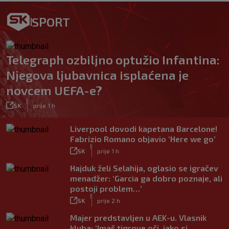
SPORT
Telegraph ozbiljno optužio Infantina:
Njegova ljubavnica isplaćena je
novcem UEFA-e?
|
SK
prije 1 h
Liverpool dovodi kapetana Barcelone!
Fabrizio Romano objavio ‘Here we go’
|
SK
prije 1 h
Hajduk želi Selahija, oglasio se igračev
menadžer: ‘Garcia ga dobro poznaje, ali
postoji problem…’
|
SK
prije 2 h
Majer predstavljen u AEK-u. Vlasnik
kluba: ‘Imaš tigrove oči, jako si