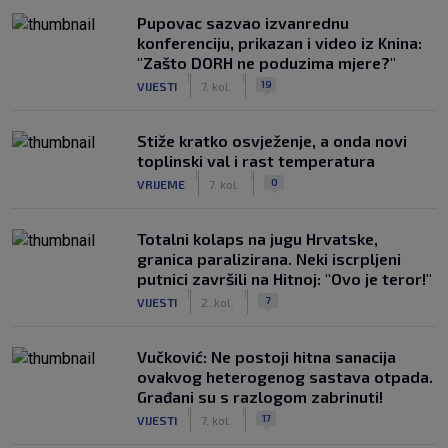
Pupovac sazvao izvanrednu
konferenciju, prikazan i video iz Knina:
"Zašto DORH ne poduzima mjere?"
|
|
19
VIJESTI
7. kol.
Stiže kratko osvježenje, a onda novi
toplinski val i rast temperatura
|
|
0
VRIJEME
7. kol.
Totalni kolaps na jugu Hrvatske,
granica paralizirana. Neki iscrpljeni
putnici završili na Hitnoj: "Ovo je teror!"
|
|
7
VIJESTI
2. kol.
Vučković: Ne postoji hitna sanacija
ovakvog heterogenog sastava otpada.
Građani su s razlogom zabrinuti!
|
|
17
VIJESTI
7. kol.