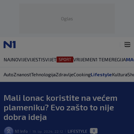
Oglas
NAJNOVIJE
VIJESTI
SVIJET
VRIJEME
N1 TEME
REGIJA
MA
Auto
Znanost
Tehnologija
Zdravlje
Cooking
Lifestyle
Kultura
Sh
Mali lonac koristite na većem
plameniku? Evo zašto to nije
dobra ideja
0
N1 Info
LIFESTYLE
19. lip. 2024. 22:12
|
|
|