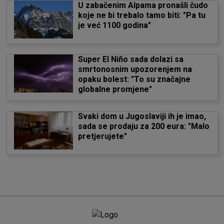
U zabačenim Alpama pronašli čudo
koje ne bi trebalo tamo biti: "Pa tu
je već 1100 godina"
Super El Niño sada dolazi sa
smrtonosnim upozorenjem na
opaku bolest: "To su značajne
globalne promjene"
Svaki dom u Jugoslaviji ih je imao,
sada se prodaju za 200 eura: "Malo
pretjerujete"