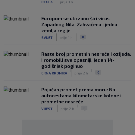
REGIJA
prije 1 h
Europom se ubrzano širi virus
Zapadnog Nila: Zahvaćena i jedna
zemlja regije
|
|
0
SVIJET
prije 1 h
Raste broj prometnih nesreća i ozljeda:
I romobili sve opasniji, jedan 14-
godišnjak poginuo
|
|
0
CRNA KRONIKA
prije 2 h
Pojačan promet prema moru: Na
autocestama kilometarske kolone i
prometne nesreće
|
|
0
VIJESTI
prije 2 h