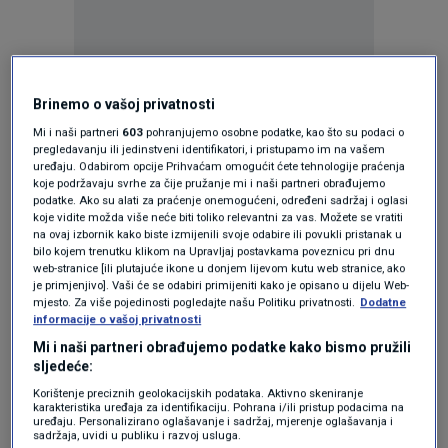
Oglas
Brinemo o vašoj privatnosti
Mi i naši partneri
603
pohranjujemo osobne podatke, kao što su podaci o
pregledavanju ili jedinstveni identifikatori, i pristupamo im na vašem
uređaju. Odabirom opcije Prihvaćam omogućit ćete tehnologije praćenja
koje podržavaju svrhe za čije pružanje mi i naši partneri obrađujemo
podatke. Ako su alati za praćenje onemogućeni, određeni sadržaj i oglasi
koje vidite možda više neće biti toliko relevantni za vas. Možete se vratiti
na ovaj izbornik kako biste izmijenili svoje odabire ili povukli pristanak u
bilo kojem trenutku klikom na Upravljaj postavkama poveznicu pri dnu
web-stranice [ili plutajuće ikone u donjem lijevom kutu web stranice, ako
je primjenjivo]. Vaši će se odabiri primijeniti kako je opisano u dijelu Web-
mjesto. Za više pojedinosti pogledajte našu Politiku privatnosti.
Dodatne
informacije o vašoj privatnosti
Mi i naši partneri obrađujemo podatke kako bismo pružili
Oglas
sljedeće:
Korištenje preciznih geolokacijskih podataka. Aktivno skeniranje
karakteristika uređaja za identifikaciju. Pohrana i/ili pristup podacima na
uređaju. Personalizirano oglašavanje i sadržaj, mjerenje oglašavanja i
sadržaja, uvidi u publiku i razvoj usluga.