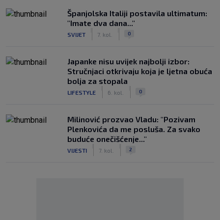
Španjolska Italiji postavila ultimatum:
"Imate dva dana..."
|
|
0
SVIJET
7. kol.
Japanke nisu uvijek najbolji izbor:
Stručnjaci otkrivaju koja je ljetna obuća
bolja za stopala
|
|
0
LIFESTYLE
6. kol.
Milinović prozvao Vladu: "Pozivam
Plenkovića da me posluša. Za svako
buduće onečišćenje..."
|
|
2
VIJESTI
7. kol.