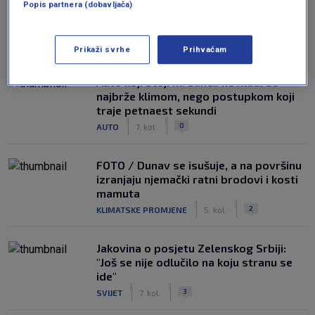
Popis partnera (dobavljača)
NAJČITANIJE
Prikaži svrhe
Prihvaćam
Auto koji stoji na suncu ne hladi se
najbrže klimom, nego postupkom koji
traje petnaest sekundi
|
|
0
AUTO
7. kol.
FOTO / Dunav se isušuje, a na površinu
izranjaju njemački ratni brodovi i kosti
mamuta
|
|
2
KLIMATSKE PROMJENE
5. kol.
Jakovina o posjetu Zelenskog Srbiji:
"Još se nije odlučilo na koju stranu se
ide"
|
|
3
SVIJET
7. kol.