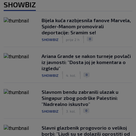
SHOWBIZ
Bijela kuća razbjesnila fanove Marvela,
Spider-Manom promovirali
deportacije: Sramim se!
|
|
0
SHOWBIZ
prije 2 h
Ariana Grande se nakon turneje povlači
iz javnosti: "Dosta joj je komentara o
izgledu"
|
|
0
SHOWBIZ
4. kol.
Slavnom bendu zabranili ulazak u
Singapur zbog podrške Palestini:
"Nadrealno iskustvo"
|
|
0
SHOWBIZ
3. kol.
Slavni glazbenik progovorio o velikoj
borbi: "Ljudi su se dolazili oprostiti od