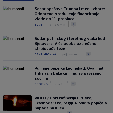
htio, ali…
|
Senat spašava Trumpa i međuizbore:
SK
7. kol.
Odobreno produljenje financiranja
VIDEO / Počela nam je ‘Cvajta’! Brekalo
vlade do 11. prosinca
solidan u gostujućoj pobjedi Herthe
|
|
0
SVIJET
prije 0 min
kod Bochuma
|
SK
7. kol.
Sudar putničkog i teretnog vlaka kod
Bjelovara: Više osoba ozlijeđeno,
strojovođa teže
|
|
0
CRNA KRONIKA
prije 44 min
Punjene paprike kao nekad: Ovaj mali
trik naših baka čini nadjev savršeno
sočnim
|
|
0
COOKING
prije 1 h
VIDEO / Gori rafinerija u ruskoj
Krasnodarskoj regiji: Moskva pojačala
napade na Kijev
|
|