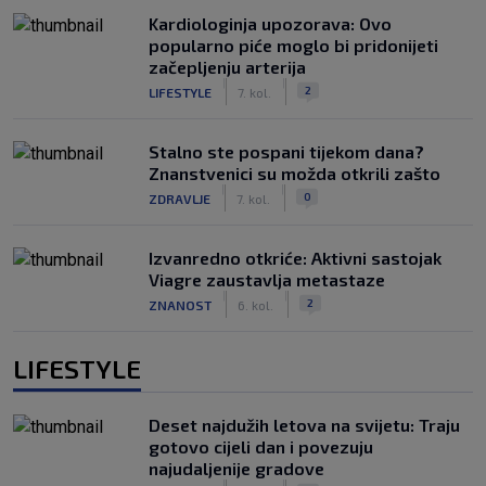
Kardiologinja upozorava: Ovo
popularno piće moglo bi pridonijeti
začepljenju arterija
|
|
2
LIFESTYLE
7. kol.
Stalno ste pospani tijekom dana?
Znanstvenici su možda otkrili zašto
|
|
0
ZDRAVLJE
7. kol.
Izvanredno otkriće: Aktivni sastojak
Viagre zaustavlja metastaze
|
|
2
ZNANOST
6. kol.
LIFESTYLE
Deset najdužih letova na svijetu: Traju
gotovo cijeli dan i povezuju
najudaljenije gradove
|
|