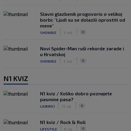
Slavni glazbenik progovorio o velikoj
borbi: "Ljudi su se dolazili oprostiti od
mene"
|
|
0
SHOWBIZ
3. kol.
Novi Spider-Man ruši rekorde zarade i
u Hrvatskoj
|
|
0
SHOWBIZ
3. kol.
N1 KVIZ
N1 kviz / Koliko dobro poznajete
pasmine pasa?
|
|
0
LJUBIMCI
13. lip.
N1 kviz / Rock & Roll
|
|
0
LIFESTYLE
8. lip.