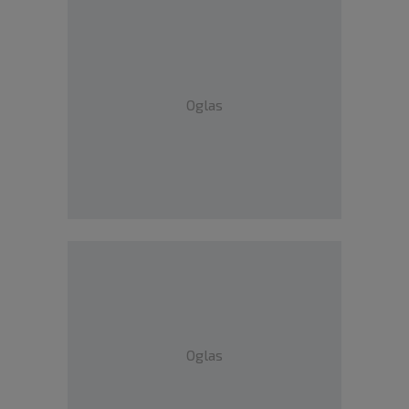
Oglas
Oglas