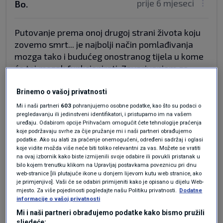
prije 6 mjeseci
Bo.
Putovanje prema onoj drugoj strani života koju
zovemo smrt... je najbolji način pomlađivanja
mozga tako i budućeg onostranog tijela u kome
će taj mozak funkcionirati. Zavarivanjem se
zove sve što ni je dar od gospodara života i
smrti ili drugim riječima ne razumnim malo
Brinemo o vašoj privatnosti
razumljivije.. svaki čovjekov napor za duži v'jek
Mi i naši partneri
603
pohranjujemo osobne podatke, kao što su podaci o
pregledavanju ili jedinstveni identifikatori, i pristupamo im na vašem
čovjekov svodi se na upornu sveneznajuću
uređaju. Odabirom opcije Prihvaćam omogućit ćete tehnologije praćenja
proslavu stogodišnjaka u Novom Listu, jadni
koje podržavaju svrhe za čije pružanje mi i naši partneri obrađujemo
nisu krivi što izgledaju k'o dinosauri pred
podatke. Ako su alati za praćenje onemogućeni, određeni sadržaj i oglasi
koje vidite možda više neće biti toliko relevantni za vas. Možete se vratiti
kolapsom zdrave pameti, pa ih komet gluposti
na ovaj izbornik kako biste izmijenili svoje odabire ili povukli pristanak u
satre za koju godinu više... još pesimističnije.. a i
bilo kojem trenutku klikom na Upravljaj postavkama poveznicu pri dnu
web-stranice [ili plutajuće ikone u donjem lijevom kutu web stranice, ako
kako bi bez vjere u život vječni, drugačije. Tako i
je primjenjivo]. Vaši će se odabiri primijeniti kako je opisano u dijelu Web-
njihov podmladak i svi oni koji od njih žive... al'
mjesto. Za više pojedinosti pogledajte našu Politiku privatnosti.
Dodatne
neće dugo il' duže.
informacije o vašoj privatnosti
Mi i naši partneri obrađujemo podatke kako bismo pružili
Odgovor
sljedeće: