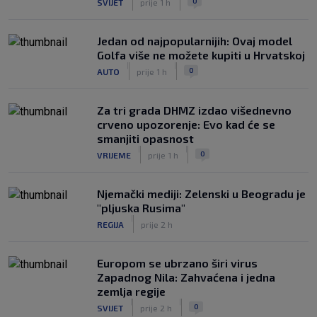
0
SVIJET
prije 1 h
Jedan od najpopularnijih: Ovaj model
Golfa više ne možete kupiti u Hrvatskoj
|
|
0
AUTO
prije 1 h
Za tri grada DHMZ izdao višednevno
crveno upozorenje: Evo kad će se
smanjiti opasnost
|
|
0
VRIJEME
prije 1 h
Njemački mediji: Zelenski u Beogradu je
"pljuska Rusima"
|
REGIJA
prije 2 h
Europom se ubrzano širi virus
Zapadnog Nila: Zahvaćena i jedna
zemlja regije
|
|
0
SVIJET
prije 2 h