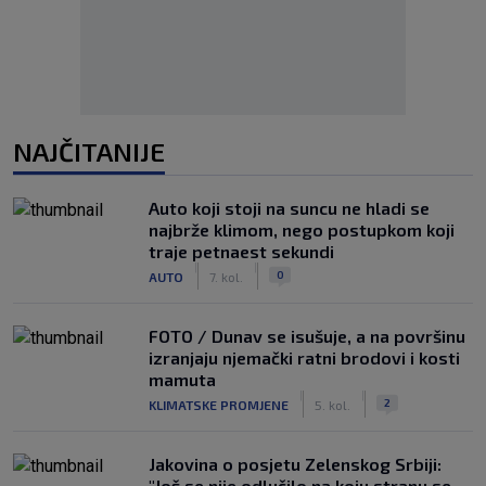
NAJČITANIJE
Auto koji stoji na suncu ne hladi se
najbrže klimom, nego postupkom koji
traje petnaest sekundi
|
|
0
AUTO
7. kol.
FOTO / Dunav se isušuje, a na površinu
izranjaju njemački ratni brodovi i kosti
mamuta
|
|
2
KLIMATSKE PROMJENE
5. kol.
Jakovina o posjetu Zelenskog Srbiji:
"Još se nije odlučilo na koju stranu se