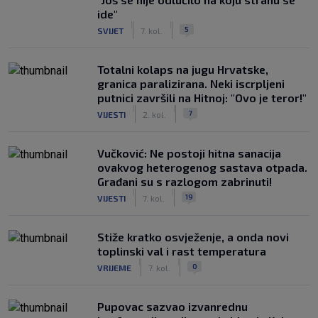
ide"
|
|
5
SVIJET
7. kol.
Totalni kolaps na jugu Hrvatske,
granica paralizirana. Neki iscrpljeni
putnici završili na Hitnoj: "Ovo je teror!"
|
|
7
VIJESTI
2. kol.
Vučković: Ne postoji hitna sanacija
ovakvog heterogenog sastava otpada.
Građani su s razlogom zabrinuti!
|
|
19
VIJESTI
7. kol.
Stiže kratko osvježenje, a onda novi
toplinski val i rast temperatura
|
|
0
VRIJEME
7. kol.
Pupovac sazvao izvanrednu