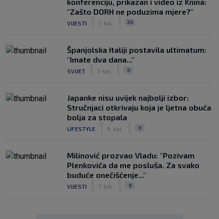
konferenciju, prikazan i video iz Knina:
"Zašto DORH ne poduzima mjere?"
|
|
20
VIJESTI
7. kol.
Španjolska Italiji postavila ultimatum:
"Imate dva dana..."
|
|
0
SVIJET
7. kol.
Japanke nisu uvijek najbolji izbor:
Stručnjaci otkrivaju koja je ljetna obuća
bolja za stopala
|
|
0
LIFESTYLE
6. kol.
Milinović prozvao Vladu: "Pozivam
Plenkovića da me posluša. Za svako
buduće onečišćenje..."
|
|
9
VIJESTI
7. kol.