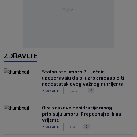
Oglas
ZDRAVLJE
Stalno ste umorni? Liječnici
upozoravaju da bi uzrok mogao biti
nedostatak ovog važnog nutrijenta
|
|
0
ZDRAVLJE
prije 4 h
Ove znakove dehidracije mnogi
pripisuju umoru: Prepoznajte ih na
vrijeme
|
|
0
ZDRAVLJE
7. kol.