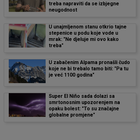
treba napraviti da se izbjegne
neugodnost
U unajmljenom stanu otkrio tajne
stepenice u podu koje vode u
mrak: "Ne djeluje mi ovo kako
treba"
U zabačenim Alpama pronašli čudo
koje ne bi trebalo tamo biti: "Pa tu
je već 1100 godina"
Super El Niño sada dolazi sa
smrtonosnim upozorenjem na
opaku bolest: "To su značajne
globalne promjene"