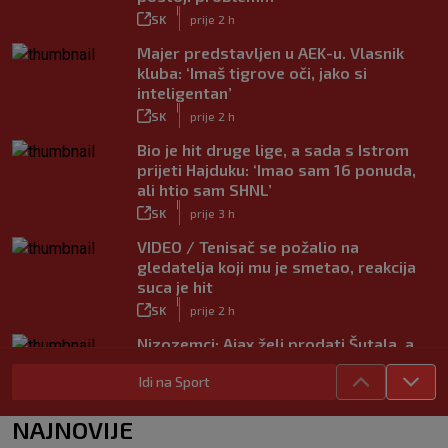
|
SK
prije 2 h
Majer predstavljen u AEK-u. Vlasnik
kluba: ‘Imaš tigrove oči, jako si
inteligentan’
|
SK
prije 2 h
Bio je hit druge lige, a sada s Istrom
prijeti Hajduku: ‘Imao sam 16 ponuda,
ali htio sam SHNL’
|
SK
prije 3 h
VIDEO / Tenisač se požalio na
gledatelja koji mu je smetao, reakcija
suca je hit
|
SK
prije 2 h
Nizozemci: Ajax želi prodati Šutala, a
ponuda ne nedostaje
Idi na Sport
|
SK
7. kol.
Bennacer raskinuo s Milanom i sada je
NAJNOVIJE
slobodan igrač: Boban je upravo to i