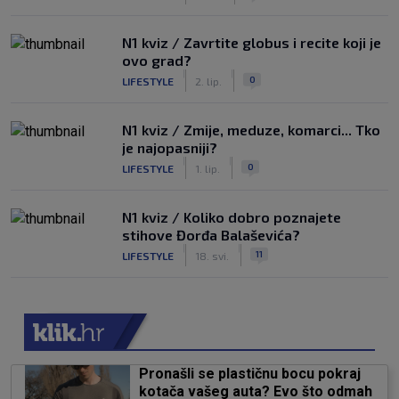
N1 kviz / Zavrtite globus i recite koji je
ovo grad?
|
|
0
LIFESTYLE
2. lip.
N1 kviz / Zmije, meduze, komarci... Tko
je najopasniji?
|
|
0
LIFESTYLE
1. lip.
N1 kviz / Koliko dobro poznajete
stihove Đorđa Balaševića?
|
|
11
LIFESTYLE
18. svi.
Pronašli se plastičnu bocu pokraj
kotača vašeg auta? Evo što odmah