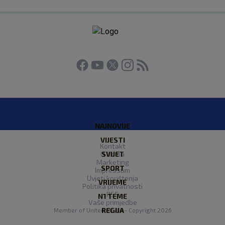
NAJNOVIJE
VIJESTI
Kontakt
O Nama
SVIJET
Marketing
SPORT
Impressum
Uvjeti korištenja
VRIJEME
Politika privatnosti
RSS
N1 TEME
Vaše primjedbe
REGIJA
Member of
United Media
- Copyright 2026