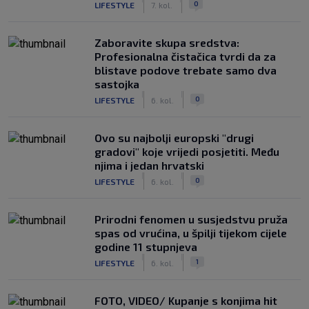
0
LIFESTYLE
7. kol.
Zaboravite skupa sredstva:
Profesionalna čistačica tvrdi da za
blistave podove trebate samo dva
sastojka
|
|
0
LIFESTYLE
6. kol.
Ovo su najbolji europski "drugi
gradovi" koje vrijedi posjetiti. Među
njima i jedan hrvatski
|
|
0
LIFESTYLE
6. kol.
Prirodni fenomen u susjedstvu pruža
spas od vrućina, u špilji tijekom cijele
godine 11 stupnjeva
|
|
1
LIFESTYLE
6. kol.
FOTO, VIDEO/ Kupanje s konjima hit