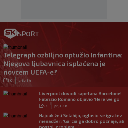
SPORT
Telegraph ozbiljno optužio Infantina:
Njegova ljubavnica isplaćena je
novcem UEFA-e?
|
SK
prije 1 h
Liverpool dovodi kapetana Barcelone!
Fabrizio Romano objavio ‘Here we go’
|
SK
prije 2 h
Hajduk želi Selahija, oglasio se igračev
menadžer: ‘Garcia ga dobro poznaje, ali
postoji problem…’