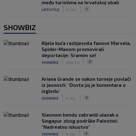
među turistima na hrvatskoj obali
|
|
1
LIFESTYLE
6. kol.
SHOWBIZ
Bijela kuća razbjesnila fanove Marvela,
Spider-Manom promovirali
deportacije: Sramim se!
|
|
0
SHOWBIZ
prije 2 h
Ariana Grande se nakon turneje povlači
iz javnosti: "Dosta joj je komentara o
izgledu"
|
|
0
SHOWBIZ
4. kol.
Slavnom bendu zabranili ulazak u
Singapur zbog podrške Palestini:
"Nadrealno iskustvo"
|
|
0
SHOWBIZ
3. kol.