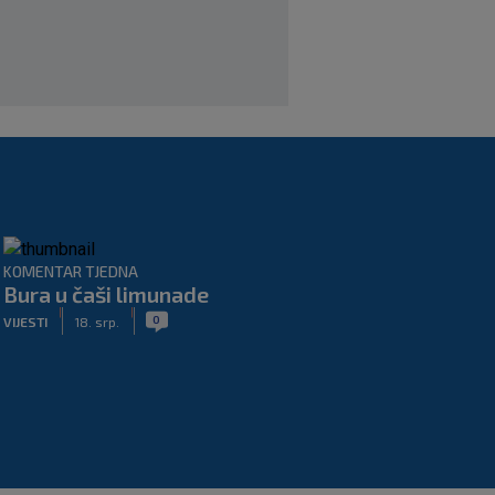
KOMENTAR TJEDNA
Bura u čaši limunade
|
|
0
VIJESTI
18. srp.