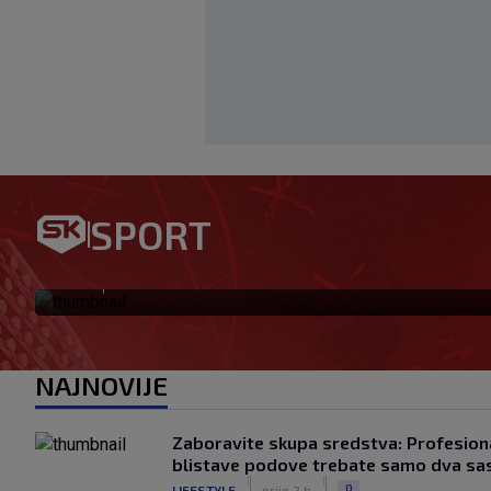
SPORT
Ovo se Hajduku nije dogodilo
|
SK
prije 4 h
NAJNOVIJE
Zaboravite skupa sredstva: Profesiona
blistave podove trebate samo dva sa
|
|
0
LIFESTYLE
prije 2 h