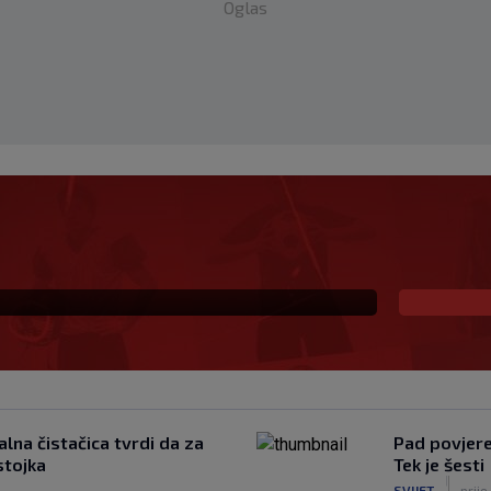
Oglas
 već šest godina
lna čistačica tvrdi da za
Pad povjeren
stojka
Tek je šesti
|
SVIJET
prije