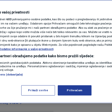
N1(DIS)INFO
rce i krpelje: Posadite
KLIMATSKE PROMJENE
 vašoj privatnosti
rtneri
603
pohranjujemo osobne podatke, kao što su podaci o pregledavanju ili jedinstveni 
lkonu i riješit ćete se
FOTO
o im na vašem uređaju. Odabirom opcije Prihvaćam omogućit ćete tehnologije praćenja
vrhe za čije pružanje mi i naši partneri obrađujemo podatke. Ako su alati za praćenje
žaj i oglasi koje vidite možda više neće biti toliko relevantni za vas. Možete se vratiti n
"
VIDEO
zmijenili svoje odabire ili povukli pristanak u bilo kojem trenutku klikom na Upravljaj p
i dnu web-stranice [ili plutajuće ikone u donjem lijevom kutu web stranice, ako je primje
rimijeniti kako je opisano u dijelu Web-mjesto. Za više pojedinosti pogledajte našu Politi
Dodatne informacije o vašoj privatnosti
ntara
 partneri obrađujemo podatke kako bismo pružili sljedeće:
reciznih geolokacijskih podataka. Aktivno skeniranje karakteristika uređaja za identifika
p podacima na uređaju. Personalizirano oglašavanje i sadržaj, mjerenje oglašavanja i sadr
zvoj usluga.
era (dobavljača)
Prikaži svrhe
Prihvaćam
h dana, no može ih se otjerati uz pomoć prekrasne bi
itaj više