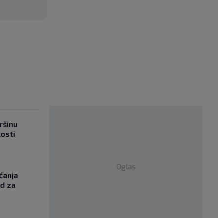
ršinu
kosti
Oglas
ćanja
od za