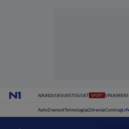
NAJNOVIJE
VIJESTI
SVIJET
VRIJEME
N1
Auto
Znanost
Tehnologija
Zdravlje
Cooking
Lif