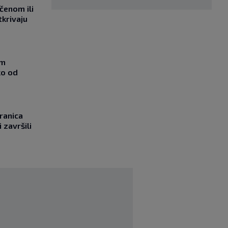
učenom ili
tkrivaju
om
ko od
ranica
 završili