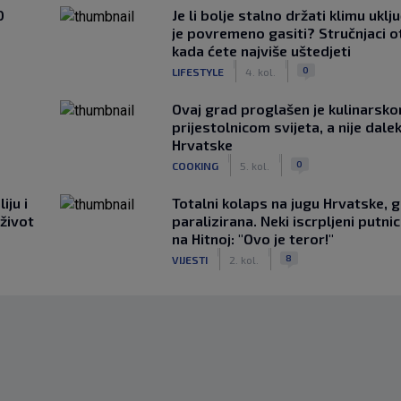
0
Je li bolje stalno držati klimu uklj
je povremeno gasiti? Stručnjaci o
kada ćete najviše uštedjeti
|
|
0
LIFESTYLE
4. kol.
Ovaj grad proglašen je kulinarsk
prijestolnicom svijeta, a nije dale
Hrvatske
|
|
0
COOKING
5. kol.
iju i
Totalni kolaps na jugu Hrvatske, g
 život
paralizirana. Neki iscrpljeni putnici
na Hitnoj: "Ovo je teror!"
|
|
8
VIJESTI
2. kol.