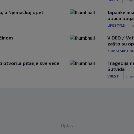
tu, u Njemačkoj opet
Japanke nisu
obuća bolja
|
LIFESTYLE
p
ućinom
VIDEO / Vat
zašto su o
KLIMATSKE PR
ti otvorila pitanje sve veće
Tragedija n
Sutvida
|
VIJESTI
prije
Oglas