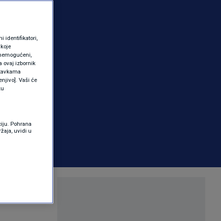
identifikatori,
 koje
 onemogućeni,
a ovaj izbornik
ostavkama
njivo]. Vaši će
ku
ciju. Pohrana
žaja, uvidi u
ljke koja