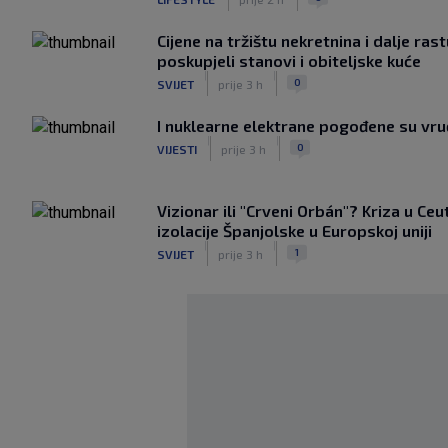
Cijene na tržištu nekretnina i dalje ras
poskupjeli stanovi i obiteljske kuće
|
|
0
SVIJET
prije 3 h
I nuklearne elektrane pogođene su vr
|
|
0
VIJESTI
prije 3 h
Vizionar ili "Crveni Orbán"? Kriza u Ceu
izolacije Španjolske u Europskoj uniji
|
|
1
SVIJET
prije 3 h