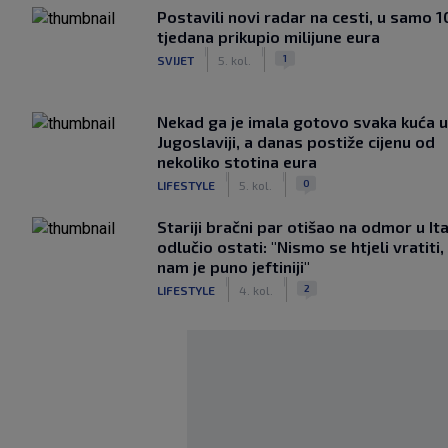
Postavili novi radar na cesti, u samo 1
tjedana prikupio milijune eura
|
|
1
SVIJET
5. kol.
Nekad ga je imala gotovo svaka kuća u
Jugoslaviji, a danas postiže cijenu od
nekoliko stotina eura
|
|
0
LIFESTYLE
5. kol.
Stariji bračni par otišao na odmor u Ital
odlučio ostati: "Nismo se htjeli vratiti,
nam je puno jeftiniji"
|
|
2
LIFESTYLE
4. kol.