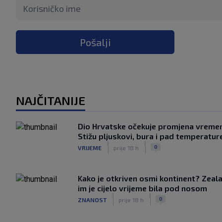
Pošalji
NAJČITANIJE
Dio Hrvatske očekuje promjena vreme
Stižu pljuskovi, bura i pad temperatur
|
|
0
VRIJEME
prije 18 h
Kako je otkriven osmi kontinent? Zeala
im je cijelo vrijeme bila pod nosom
|
|
0
ZNANOST
prije 18 h