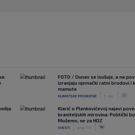
na:
FOTO / Dunav se isušuje, a na pov
e
izranjaju njemački ratni brodovi i 
mamuta
|
|
1
KLIMATSKE PROMJENE
5. kol.
ndija
Klarić o Plenkovićevoj najavi pove
braniteljskih mirovina: Politički b
Možemo, ne za HDZ
|
|
16
VIJESTI
prije 11 h