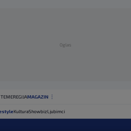
Oglas
 TEME
REGIJA
MAGAZIN
N1 KOMENTAR
estyle
Kultura
Showbiz
Ljubimci
KOLUMNE