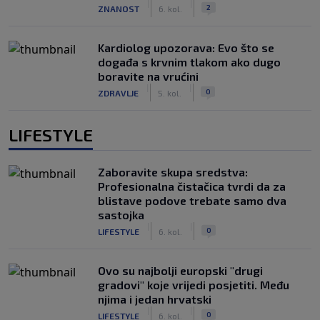
|
|
2
ZNANOST
6. kol.
Kardiolog upozorava: Evo što se
događa s krvnim tlakom ako dugo
boravite na vrućini
|
|
0
ZDRAVLJE
5. kol.
LIFESTYLE
Zaboravite skupa sredstva:
Profesionalna čistačica tvrdi da za
blistave podove trebate samo dva
sastojka
|
|
0
LIFESTYLE
6. kol.
Ovo su najbolji europski "drugi
gradovi" koje vrijedi posjetiti. Među
njima i jedan hrvatski
|
|
0
LIFESTYLE
6. kol.