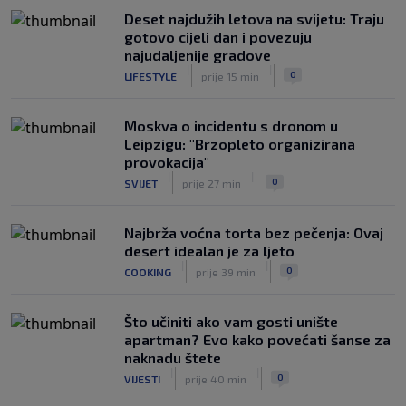
|
Deset najdužih letova na svijetu: Traju
SK
prije 6 h
gotovo cijeli dan i povezuju
najudaljenije gradove
|
|
0
LIFESTYLE
prije 15 min
Moskva o incidentu s dronom u
Leipzigu: "Brzopleto organizirana
provokacija"
|
|
0
SVIJET
prije 27 min
Najbrža voćna torta bez pečenja: Ovaj
desert idealan je za ljeto
|
|
0
COOKING
prije 39 min
Što učiniti ako vam gosti unište
apartman? Evo kako povećati šanse za
naknadu štete
|
|
0
VIJESTI
prije 40 min