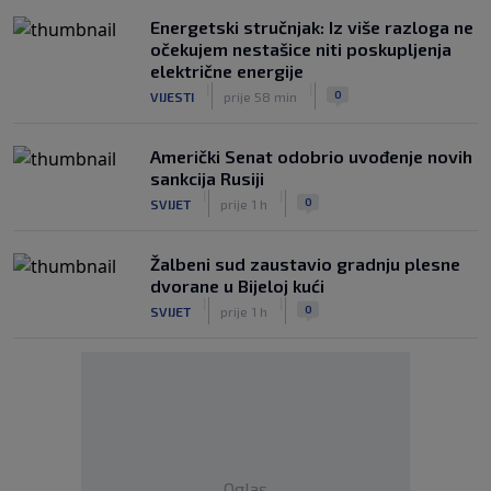
Energetski stručnjak: Iz više razloga ne
očekujem nestašice niti poskupljenja
električne energije
|
|
0
VIJESTI
prije 58 min
Američki Senat odobrio uvođenje novih
sankcija Rusiji
|
|
0
SVIJET
prije 1 h
Žalbeni sud zaustavio gradnju plesne
dvorane u Bijeloj kući
|
|
0
SVIJET
prije 1 h
Oglas