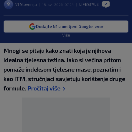
2
N1 Slovenija
LIFESTYLE
|
18. svi. 2026. 07:24
|
|
Dodajte N1 u omiljeni Google izvor
Više
Mnogi se pitaju kako znati koja je njihova
idealna tjelesna težina. Iako si većina pritom
pomaže indeksom tjelesne mase, poznatim i
kao ITM, stručnjaci savjetuju korištenje druge
formule.
Pročitaj više