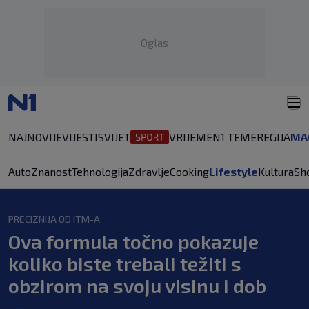
Oglas
NAJNOVIJE
VIJESTI
SVIJET
VRIJEME
N1 TEME
REGIJA
MA
Auto
Znanost
Tehnologija
Zdravlje
Cooking
Lifestyle
Kultura
Sh
PRECIZNIJA OD ITM-A
Ova formula točno pokazuje
koliko biste trebali težiti s
obzirom na svoju visinu i dob