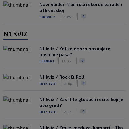
Novi Spider-Man ruši rekorde zarade i
u Hrvatskoj
|
|
0
SHOWBIZ
3. kol.
N1 KVIZ
N1 kviz / Koliko dobro poznajete
pasmine pasa?
|
|
0
LJUBIMCI
13. lip.
N1 kviz / Rock & Roll
|
|
0
LIFESTYLE
8. lip.
N1 kviz / Zavrtite globus i recite koji je
ovo grad?
|
|
0
LIFESTYLE
2. lip.
N1 kviz / Zmije, meduze, komarci... Tko