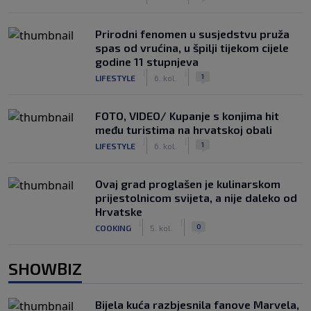
Prirodni fenomen u susjedstvu pruža
spas od vrućina, u špilji tijekom cijele
godine 11 stupnjeva
|
|
1
LIFESTYLE
6. kol.
FOTO, VIDEO/ Kupanje s konjima hit
među turistima na hrvatskoj obali
|
|
1
LIFESTYLE
6. kol.
Ovaj grad proglašen je kulinarskom
prijestolnicom svijeta, a nije daleko od
Hrvatske
|
|
0
COOKING
5. kol.
SHOWBIZ
Bijela kuća razbjesnila fanove Marvela,