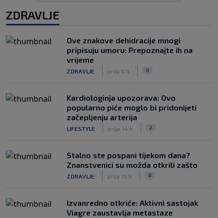
ZDRAVLJE
Ove znakove dehidracije mnogi
pripisuju umoru: Prepoznajte ih na
vrijeme
|
|
0
ZDRAVLJE
prije 6 h
Kardiologinja upozorava: Ovo
popularno piće moglo bi pridonijeti
začepljenju arterija
|
|
2
LIFESTYLE
prije 14 h
Stalno ste pospani tijekom dana?
Znanstvenici su možda otkrili zašto
|
|
0
ZDRAVLJE
prije 15 h
Izvanredno otkriće: Aktivni sastojak
Viagre zaustavlja metastaze