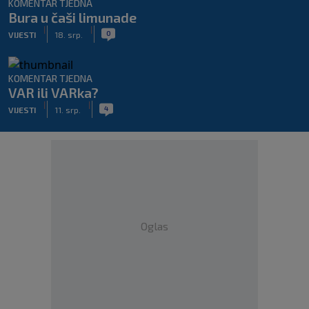
KOMENTAR TJEDNA
Bura u čaši limunade
|
|
0
VIJESTI
18. srp.
KOMENTAR TJEDNA
VAR ili VARka?
|
|
4
VIJESTI
11. srp.
Oglas