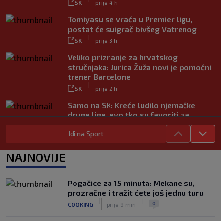
SK
prije 4 h
Tomiyasu se vraća u Premier ligu,
postat će suigrač bivšeg Vatrenog
|
SK
prije 3 h
Veliko priznanje za hrvatskog
stručnjaka: Jurica Žuža novi je pomoćni
trener Barcelone
|
SK
prije 2 h
Samo na SK: Kreće ludilo njemačke
druge lige, evo tko su favoriti za
povratak u Bundesligu
|
Idi na Sport
SK
prije 5 h
Trener Istre uoči Poljuda: Prvenstvo je
NAJNOVIJE
dugo, želimo pobijediti u svakoj
utakmici
|
Pogačice za 15 minuta: Mekane su,
SK
prije 5 h
prozračne i tražit ćete još jednu turu
Fruk je zbog ozljede napustio igru na
|
|
0
COOKING
prije 9 min
poluvremenu, u Rijeci su s pravom
zabrinuti