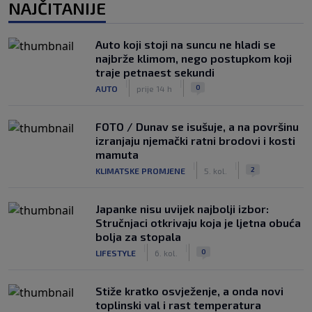
NAJČITANIJE
Auto koji stoji na suncu ne hladi se
najbrže klimom, nego postupkom koji
traje petnaest sekundi
|
|
0
AUTO
prije 14 h
FOTO / Dunav se isušuje, a na površinu
izranjaju njemački ratni brodovi i kosti
mamuta
|
|
2
KLIMATSKE PROMJENE
5. kol.
Japanke nisu uvijek najbolji izbor:
Stručnjaci otkrivaju koja je ljetna obuća
bolja za stopala
|
|
0
LIFESTYLE
6. kol.
Stiže kratko osvježenje, a onda novi
toplinski val i rast temperatura