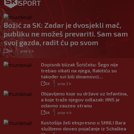
SPORT
Božić za SK: Zadar je dvosjekli mač,
publiku ne možeš prevariti. Sam sam
svoj gazda, radit ću po svom
|
SK
prije 2 h
Dopisnik blizak Šotičeku: Šego nije
trebao vikati na njega, Rakitiću su
također svi bili dinamovci…
|
SK
prije 2 h
Objavljeno koje su države uz Infantina,
a koje traže njegov odlazak: HNS je
odavno zauzeo stranu
|
SK
prije 4 h
Kustošija želi ekspresno u SHNL! Bara
službeno doveo pojačanje iz Schalkea
|