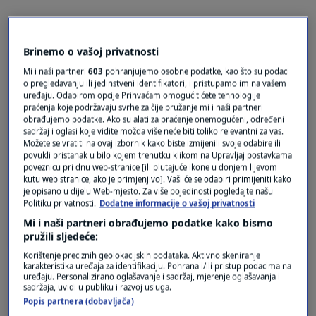
Brinemo o vašoj privatnosti
prije 3 mjeseci
yes
Mi i naši partneri
603
pohranjujemo osobne podatke, kao što su podaci
o pregledavanju ili jedinstveni identifikatori, i pristupamo im na vašem
uređaju. Odabirom opcije Prihvaćam omogućit ćete tehnologije
sigurno ..
praćenja koje podržavaju svrhe za čije pružanje mi i naši partneri
obrađujemo podatke. Ako su alati za praćenje onemogućeni, određeni
može, i ti istovjetno kao i ja .. ribaj, magarči ...
sadržaj i oglasi koje vidite možda više neće biti toliko relevantni za vas.
makni se, makni se ....
Možete se vratiti na ovaj izbornik kako biste izmijenili svoje odabire ili
povukli pristanak u bilo kojem trenutku klikom na Upravljaj postavkama
Lako tebi pričati kad ti je jedina zanimacija drkaj
poveznicu pri dnu web-stranice [ili plutajuće ikone u donjem lijevom
i zalijepi nokte, .. popuši .. ovo, ono ili cigaru,
kutu web stranice, ako je primjenjivo]. Vaši će se odabiri primijeniti kako
cigaretu.
je opisano u dijelu Web-mjesto. Za više pojedinosti pogledajte našu
Politiku privatnosti.
Dodatne informacije o vašoj privatnosti
Odgovor
Mi i naši partneri obrađujemo podatke kako bismo
pružili sljedeće:
Korištenje preciznih geolokacijskih podataka. Aktivno skeniranje
karakteristika uređaja za identifikaciju. Pohrana i/ili pristup podacima na
uređaju. Personalizirano oglašavanje i sadržaj, mjerenje oglašavanja i
sadržaja, uvidi u publiku i razvoj usluga.
Popis partnera (dobavljača)