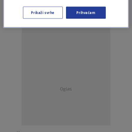
Prikaži svrhe
Prihvaćam
Oglas
Oglas