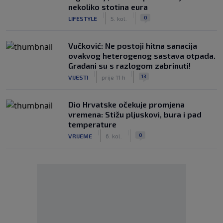
nekoliko stotina eura
|
|
0
LIFESTYLE
5. kol.
Vučković: Ne postoji hitna sanacija
ovakvog heterogenog sastava otpada.
Građani su s razlogom zabrinuti!
|
|
13
VIJESTI
prije 11 h
Dio Hrvatske očekuje promjena
vremena: Stižu pljuskovi, bura i pad
temperature
|
|
0
VRIJEME
6. kol.