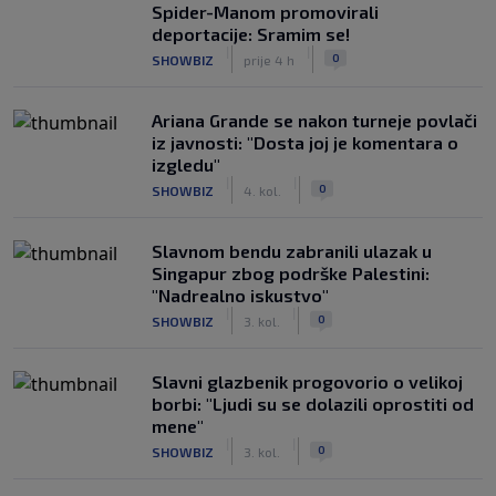
Spider-Manom promovirali
deportacije: Sramim se!
|
|
0
SHOWBIZ
prije 4 h
Ariana Grande se nakon turneje povlači
iz javnosti: "Dosta joj je komentara o
izgledu"
|
|
0
SHOWBIZ
4. kol.
Slavnom bendu zabranili ulazak u
Singapur zbog podrške Palestini:
"Nadrealno iskustvo"
|
|
0
SHOWBIZ
3. kol.
Slavni glazbenik progovorio o velikoj
borbi: "Ljudi su se dolazili oprostiti od
mene"
|
|
0
SHOWBIZ
3. kol.