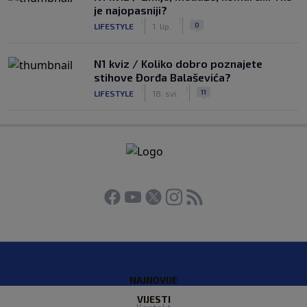
je najopasniji?
|
|
0
LIFESTYLE
1. lip.
N1 kviz / Koliko dobro poznajete
stihove Đorđa Balaševića?
|
|
11
LIFESTYLE
18. svi.
NAJNOVIJE
VIJESTI