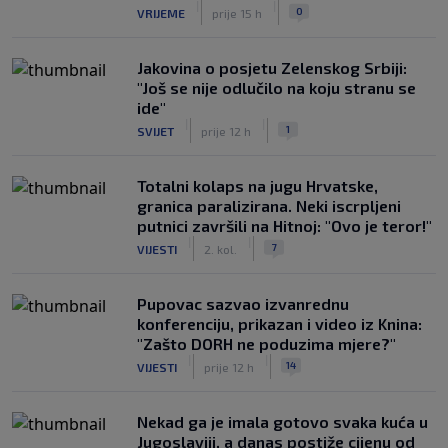
|
|
0
VRIJEME
prije 15 h
Jakovina o posjetu Zelenskog Srbiji:
"Još se nije odlučilo na koju stranu se
ide"
|
|
1
SVIJET
prije 12 h
Totalni kolaps na jugu Hrvatske,
granica paralizirana. Neki iscrpljeni
putnici završili na Hitnoj: "Ovo je teror!"
|
|
7
VIJESTI
2. kol.
Pupovac sazvao izvanrednu
konferenciju, prikazan i video iz Knina:
"Zašto DORH ne poduzima mjere?"
|
|
14
VIJESTI
prije 12 h
Nekad ga je imala gotovo svaka kuća u
Jugoslaviji, a danas postiže cijenu od