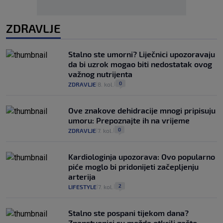
ZDRAVLJE
Stalno ste umorni? Liječnici upozoravaju
da bi uzrok mogao biti nedostatak ovog
važnog nutrijenta
0
ZDRAVLJE
8. kol.
|
|
Ove znakove dehidracije mnogi pripisuju
umoru: Prepoznajte ih na vrijeme
0
ZDRAVLJE
7. kol.
|
|
Kardiologinja upozorava: Ovo popularno
piće moglo bi pridonijeti začepljenju
arterija
2
LIFESTYLE
7. kol.
|
|
Stalno ste pospani tijekom dana?
Znanstvenici su možda otkrili zašto