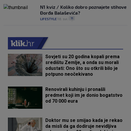
N1 kviz / Koliko dobro poznajete stihove
Đorđa Balaševića?
11
LIFESTYLE
18. svi.
|
|
Sovjeti su 20 godina kopali prema
središtu Zemlje, a onda su morali
odustati: Ono što su otkrili bilo je
potpuno neočekivano
Renovirali kuhinju i pronašli
predmet koji im je donio bogatstvo
od 70 000 eura
Doktor mu se smijao kada je rekao
da misli da ga dodiruje nevidljiva