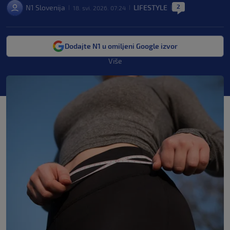
2
N1 Slovenija
LIFESTYLE
18. svi. 2026. 07:24
|
|
|
Dodajte N1 u omiljeni Google izvor
Više