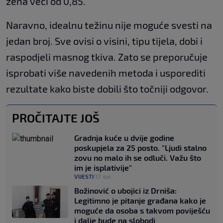
žena veći od 0,85.
Naravno, idealnu težinu nije moguće svesti na
jedan broj. Sve ovisi o visini, tipu tijela, dobi i
raspodjeli masnog tkiva. Zato se preporučuje
isprobati više navedenih metoda i usporediti
rezultate kako biste dobili što točniji odgovor.
PROČITAJTE JOŠ
Gradnja kuće u dvije godine
poskupjela za 25 posto. "Ljudi stalno
zovu no malo ih se odluči. Važu što
im je isplativije"
VIJESTI
17. svi.
|
Božinović o ubojici iz Drniša:
Legitimno je pitanje građana kako je
moguće da osoba s takvom poviješću
i dalje bude na slobodi