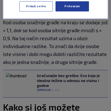
Prikaži svrhe
Prihvaćam
((visina u cm−100)+(dob/10))×0,9
Kod osoba snažnije građe na kraju se dodaje još
× 1,1, dok se kod osoba sitnije građe množi s ×
0,9. Na taj način rezultat uzima u obzir
individualne razlike. To znači da dvije osobe
iste visine i dobi mogu dobiti različite rezultate
ako je jedna snažnije, a druga sitnije građe.
Izračunajte bez greške: Evo koja je
idealna težina u odnosu na visinu i
godine
ZDRAVLJE
4. srp.
|
Kako si još možete