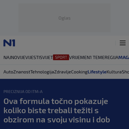
Oglas
NAJNOVIJE
VIJESTI
SVIJET
VRIJEME
N1 TEME
REGIJA
MAG
Auto
Znanost
Tehnologija
Zdravlje
Cooking
Lifestyle
Kultura
Sh
PRECIZNIJA OD ITM-A
Ova formula točno pokazuje
koliko biste trebali težiti s
obzirom na svoju visinu i dob