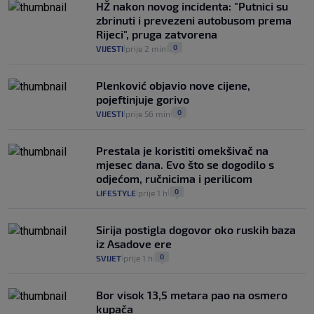
HŽ nakon novog incidenta: "Putnici su
da prođe što lakše i jeftinije
zbrinuti i prevezeni autobusom prema
0
VIJESTI
2. kol.
|
|
Rijeci", pruga zatvorena
0
VIJESTI
prije 2 min
|
|
Plenković objavio nove cijene,
pojeftinjuje gorivo
0
VIJESTI
prije 56 min
|
|
Prestala je koristiti omekšivač na
mjesec dana. Evo što se dogodilo s
odjećom, ručnicima i perilicom
0
LIFESTYLE
prije 1 h
|
|
Sirija postigla dogovor oko ruskih baza
iz Asadove ere
0
SVIJET
prije 1 h
|
|
Bor visok 13,5 metara pao na osmero
kupača