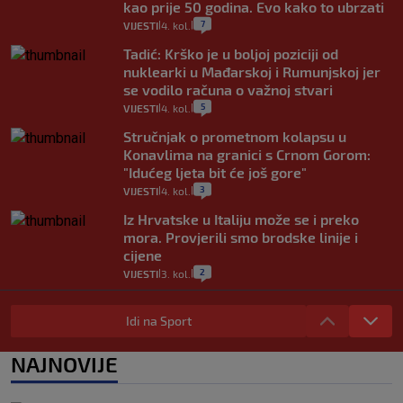
kao prije 50 godina. Evo kako to ubrzati
7
VIJESTI
4. kol.
|
|
Tadić: Krško je u boljoj poziciji od
nuklearki u Mađarskoj i Rumunjskoj jer
se vodilo računa o važnoj stvari
5
VIJESTI
4. kol.
|
|
Stručnjak o prometnom kolapsu u
Konavlima na granici s Crnom Gorom:
"Idućeg ljeta bit će još gore"
3
VIJESTI
4. kol.
|
|
Iz Hrvatske u Italiju može se i preko
mora. Provjerili smo brodske linije i
cijene
2
VIJESTI
3. kol.
|
|
Uzgajivač objasnio zašto kilogram
rajčica košta deset eura: "Nećete ih
Idi na Sport
vidjeti na akcijama u trgovinama"
8
VIJESTI
3. kol.
NAJNOVIJE
|
|
Selidba je jedno od stresnijih iskustava.
Evo aktualnih cijena i nekoliko savjeta