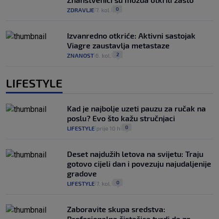
0
ZDRAVLJE
7. kol.
|
|
Izvanredno otkriće: Aktivni sastojak
Viagre zaustavlja metastaze
2
ZNANOST
6. kol.
|
|
LIFESTYLE
Kad je najbolje uzeti pauzu za ručak na
poslu? Evo što kažu stručnjaci
0
LIFESTYLE
prije 10 h
|
|
Deset najdužih letova na svijetu: Traju
gotovo cijeli dan i povezuju najudaljenije
gradove
0
LIFESTYLE
7. kol.
|
|
Zaboravite skupa sredstva:
Profesionalna čistačica tvrdi da za