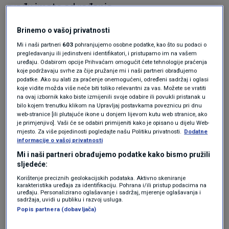
građu imate od rođenja.
Brinemo o vašoj privatnosti
Ovo je najbolji način da odredite
svoju idealnu težinu – i ne, nema
Mi i naši partneri
603
pohranjujemo osobne podatke, kao što su podaci o
veze s vagom
pregledavanju ili jedinstveni identifikatori, i pristupamo im na vašem
uređaju. Odabirom opcije Prihvaćam omogućit ćete tehnologije praćenja
ZDRAVLJE
2. ruj.
|
koje podržavaju svrhe za čije pružanje mi i naši partneri obrađujemo
Što je opasnije, pretjerana mršavost
podatke. Ako su alati za praćenje onemogućeni, određeni sadržaj i oglasi
ili prekomjerna tjelesna težina?
koje vidite možda više neće biti toliko relevantni za vas. Možete se vratiti
na ovaj izbornik kako biste izmijenili svoje odabire ili povukli pristanak u
ZDRAVLJE
14. lis.
|
bilo kojem trenutku klikom na Upravljaj postavkama poveznicu pri dnu
web-stranice [ili plutajuće ikone u donjem lijevom kutu web stranice, ako
je primjenjivo]. Vaši će se odabiri primijeniti kako je opisano u dijelu Web-
Kako piše Krstarica, zato se preporučuje
mjesto. Za više pojedinosti pogledajte našu Politiku privatnosti.
Dodatne
informacije o vašoj privatnosti
izračunavanje idealne tjelesne težine pomoću
Mi i naši partneri obrađujemo podatke kako bismo pružili
Creffove
formule, koja uzima u obzir vašu
sljedeće:
visinu i dob. Formula razlikuje tri tipa tjelesne
Korištenje preciznih geolokacijskih podataka. Aktivno skeniranje
karakteristika uređaja za identifikaciju. Pohrana i/ili pristup podacima na
uređaju. Personalizirano oglašavanje i sadržaj, mjerenje oglašavanja i
građe: osobe prosječne, snažnije i sitnije građe.
sadržaja, uvidi u publiku i razvoj usluga.
Popis partnera (dobavljača)
Formula glasi: