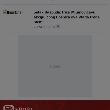
Selak Raspudić traži Milanovićevu
akciju: Zbog Gospića ova Vlada treba
pasti!
13
VIJESTI
prije 3 h
|
|
Oglas
SPORT