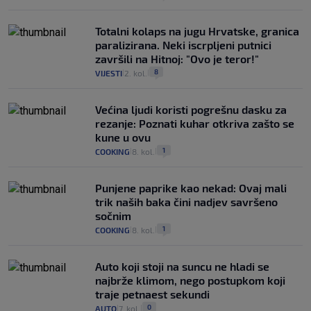
Totalni kolaps na jugu Hrvatske, granica
paralizirana. Neki iscrpljeni putnici
završili na Hitnoj: "Ovo je teror!"
8
VIJESTI
2. kol.
|
|
Većina ljudi koristi pogrešnu dasku za
rezanje: Poznati kuhar otkriva zašto se
kune u ovu
1
COOKING
8. kol.
|
|
Punjene paprike kao nekad: Ovaj mali
trik naših baka čini nadjev savršeno
sočnim
1
COOKING
8. kol.
|
|
Auto koji stoji na suncu ne hladi se
najbrže klimom, nego postupkom koji
traje petnaest sekundi
0
AUTO
7. kol.
|
|