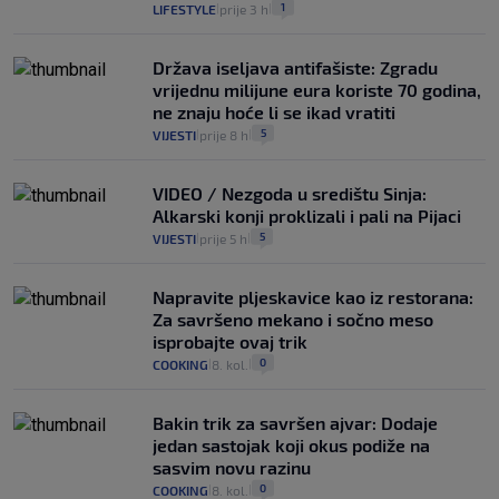
1
LIFESTYLE
prije 3 h
|
|
Država iseljava antifašiste: Zgradu
vrijednu milijune eura koriste 70 godina,
ne znaju hoće li se ikad vratiti
5
VIJESTI
prije 8 h
|
|
VIDEO / Nezgoda u središtu Sinja:
Alkarski konji proklizali i pali na Pijaci
5
VIJESTI
prije 5 h
|
|
Napravite pljeskavice kao iz restorana:
Za savršeno mekano i sočno meso
isprobajte ovaj trik
0
COOKING
8. kol.
|
|
Bakin trik za savršen ajvar: Dodaje
jedan sastojak koji okus podiže na
sasvim novu razinu
0
COOKING
8. kol.
|
|