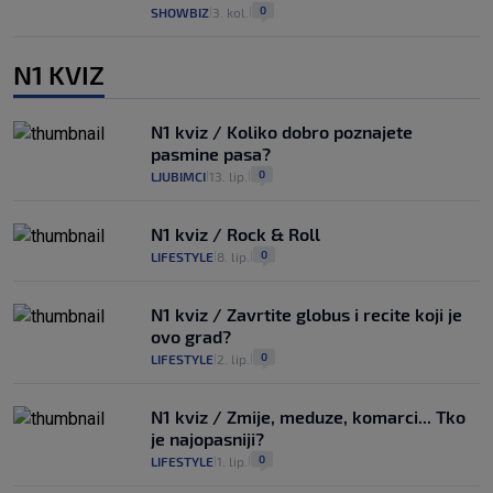
0
SHOWBIZ
3. kol.
|
|
N1 KVIZ
N1 kviz / Koliko dobro poznajete
pasmine pasa?
0
LJUBIMCI
13. lip.
|
|
N1 kviz / Rock & Roll
0
LIFESTYLE
8. lip.
|
|
N1 kviz / Zavrtite globus i recite koji je
ovo grad?
0
LIFESTYLE
2. lip.
|
|
N1 kviz / Zmije, meduze, komarci... Tko
je najopasniji?
0
LIFESTYLE
1. lip.
|
|