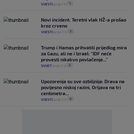
1
VIJESTI
prije 1 h
|
|
Novi incident. Teretni vlak HŽ-a prošao
kroz crveno
3
VIJESTI
prije 2 h
|
|
Trump i Hamas prihvatili prijedlog mira
za Gazu, ali ne i Izrael: "IDF neće
provesti nikakvo povlačenje..."
2
SVIJET
prije 2 h
|
|
Upozorenja su sve ozbiljnija: Drava na
povijesno niskoj razini, Orljava na tri
centimetra...
0
VIJESTI
prije 2 h
|
|