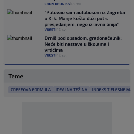
CRNA KRONIKA
18. svi.
|
"Putovao sam autobusom iz Zagreba
u Krk. Manje košta duži put s
presjedanjem, nego izravna linija"
VIJESTI
17. svi.
|
Drniš pod opsadom, gradonačelnik:
Neće biti nastave u školama i
vrtićima
VIJESTI
17. svi.
|
Teme
CREFFOVA FORMULA
IDEALNA TEŽINA
INDEKS TJELESNE MA