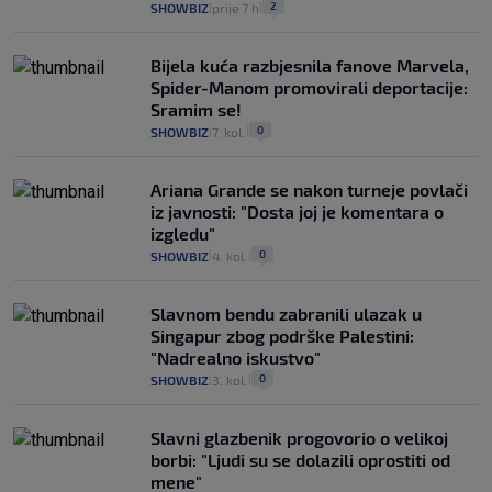
2
SHOWBIZ
prije 7 h
|
|
Bijela kuća razbjesnila fanove Marvela,
Spider-Manom promovirali deportacije:
Sramim se!
0
SHOWBIZ
7. kol.
|
|
Ariana Grande se nakon turneje povlači
iz javnosti: "Dosta joj je komentara o
izgledu"
0
SHOWBIZ
4. kol.
|
|
Slavnom bendu zabranili ulazak u
Singapur zbog podrške Palestini:
"Nadrealno iskustvo"
0
SHOWBIZ
3. kol.
|
|
Slavni glazbenik progovorio o velikoj
borbi: "Ljudi su se dolazili oprostiti od
mene"