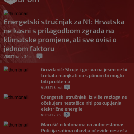
Energetski stručnjak za N1: Hrvatska
ne kasni s prilagodbom zgrada na
klimatske promjene, ali sve ovisi o
jednom faktoru
0
VIJESTI
prije 34 min
|
|
Grozdanić: Struje i goriva na jesen ne bi
trebalo manjkati no s plinom bi moglo
biti problema
0
VIJESTI
8. kol.
|
|
Energetski stručnjak: Iz više razloga ne
očekujem nestašice niti poskupljenja
električne energije
0
VIJESTI
7. kol.
|
|
Marušić o kolonama na autocestama:
Policija satima obavlja očevide nesreća