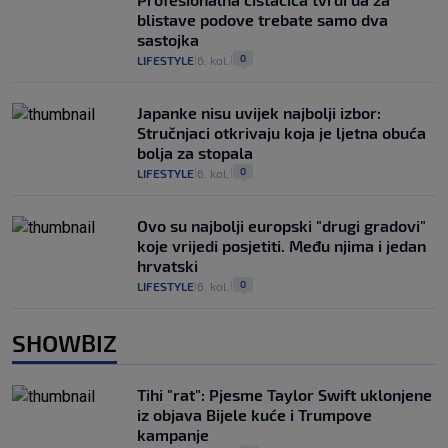
blistave podove trebate samo dva
sastojka
0
LIFESTYLE
6. kol.
|
|
Japanke nisu uvijek najbolji izbor:
Stručnjaci otkrivaju koja je ljetna obuća
bolja za stopala
0
LIFESTYLE
6. kol.
|
|
Ovo su najbolji europski "drugi gradovi"
koje vrijedi posjetiti. Među njima i jedan
hrvatski
0
LIFESTYLE
6. kol.
|
|
SHOWBIZ
Tihi "rat": Pjesme Taylor Swift uklonjene
iz objava Bijele kuće i Trumpove
kampanje