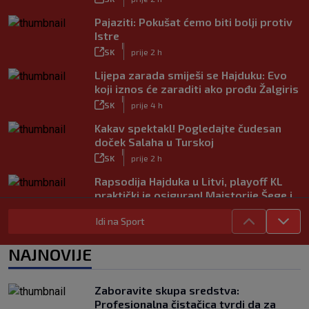
Pajaziti: Pokušat ćemo biti bolji protiv
Istre
|
SK
prije 2 h
Lijepa zarada smiješi se Hajduku: Evo
koji iznos će zaraditi ako prođu Žalgiris
|
SK
prije 4 h
Kakav spektakl! Pogledajte čudesan
doček Salaha u Turskoj
|
SK
prije 2 h
Rapsodija Hajduka u Litvi, playoff KL
praktički je osiguran! Majstorije Šege i
Pajazitija
Idi na Sport
|
SK
prije 8 h
Neočekivani problemi za Dinamo:
NAJNOVIJE
Mišićeva zamjena zapela u Beogradu
|
SK
prije 3 h
Zaboravite skupa sredstva:
Rijeka u Finsku nosi minimalnu
Profesionalna čistačica tvrdi da za