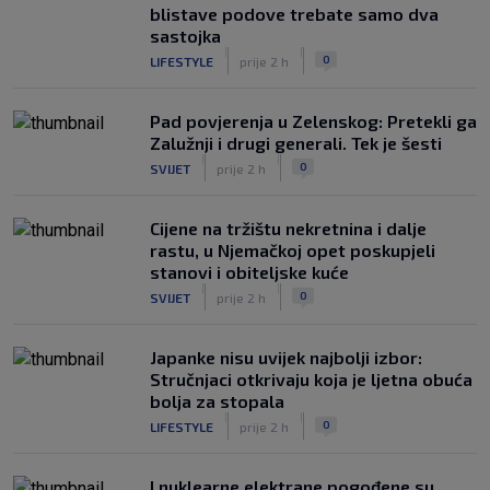
prednost, bivši vratar Dinama spriječio
blistave podove trebate samo dva
veću razliku
sastojka
|
|
|
SK
prije 4 h
0
LIFESTYLE
prije 2 h
Pad povjerenja u Zelenskog: Pretekli ga
Zalužnji i drugi generali. Tek je šesti
|
|
0
SVIJET
prije 2 h
Cijene na tržištu nekretnina i dalje
rastu, u Njemačkoj opet poskupjeli
stanovi i obiteljske kuće
|
|
0
SVIJET
prije 2 h
Japanke nisu uvijek najbolji izbor:
Stručnjaci otkrivaju koja je ljetna obuća
bolja za stopala
|
|
0
LIFESTYLE
prije 2 h
I nuklearne elektrane pogođene su