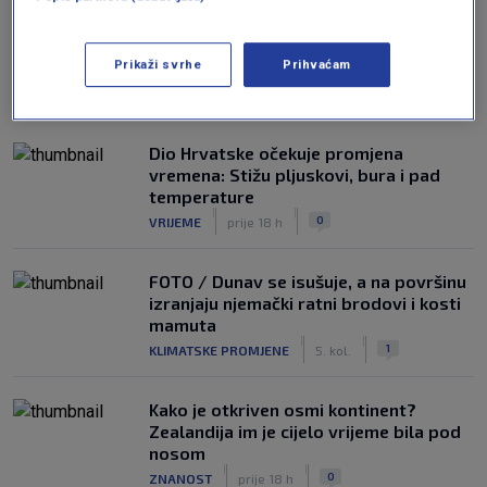
Prikaži svrhe
Prihvaćam
NAJČITANIJE
Dio Hrvatske očekuje promjena
vremena: Stižu pljuskovi, bura i pad
temperature
|
|
0
VRIJEME
prije 18 h
FOTO / Dunav se isušuje, a na površinu
izranjaju njemački ratni brodovi i kosti
mamuta
|
|
1
KLIMATSKE PROMJENE
5. kol.
Kako je otkriven osmi kontinent?
Zealandija im je cijelo vrijeme bila pod
nosom
|
|
0
ZNANOST
prije 18 h