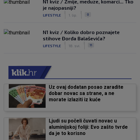
N1 kviz / Zmije, meduze, komarci... Tko
je najopasniji?
|
|
0
LIFESTYLE
1. lip.
N1 kviz / Koliko dobro poznajete
stihove Đorđa Balaševića?
|
|
11
LIFESTYLE
18. svi.
Uz ovaj dodatan posao zaradite
dobar novac sa strane, a ne
morate izlaziti iz kuće
Ljudi su počeli čuvati novac u
aluminijskoj foliji: Evo zašto tvrde
da je to korisno