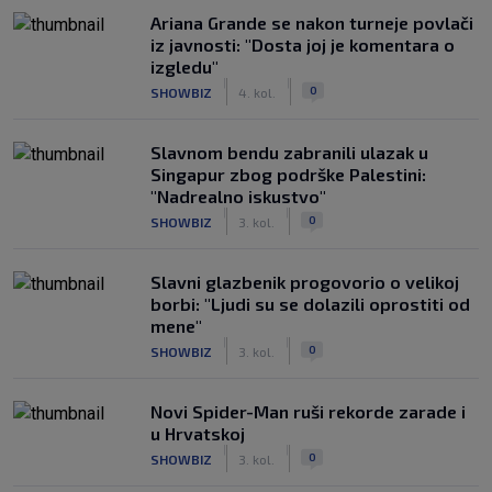
Ariana Grande se nakon turneje povlači
iz javnosti: "Dosta joj je komentara o
izgledu"
|
|
0
SHOWBIZ
4. kol.
Slavnom bendu zabranili ulazak u
Singapur zbog podrške Palestini:
"Nadrealno iskustvo"
|
|
0
SHOWBIZ
3. kol.
Slavni glazbenik progovorio o velikoj
borbi: "Ljudi su se dolazili oprostiti od
mene"
|
|
0
SHOWBIZ
3. kol.
Novi Spider-Man ruši rekorde zarade i
u Hrvatskoj
|
|
0
SHOWBIZ
3. kol.