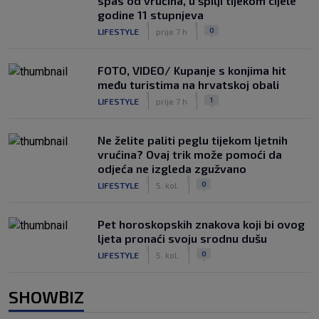
spas od vrućina, u špilji tijekom cijele
godine 11 stupnjeva
|
|
0
LIFESTYLE
prije 7 h
FOTO, VIDEO/ Kupanje s konjima hit
među turistima na hrvatskoj obali
|
|
1
LIFESTYLE
prije 7 h
Ne želite paliti peglu tijekom ljetnih
vrućina? Ovaj trik može pomoći da
odjeća ne izgleda zgužvano
|
|
0
LIFESTYLE
5. kol.
Pet horoskopskih znakova koji bi ovog
ljeta pronaći svoju srodnu dušu
|
|
0
LIFESTYLE
5. kol.
SHOWBIZ