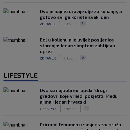
Ovo je najnezdravije ulje za kuhanje, a
gotovo svi ga koriste svaki dan
|
|
3
ZDRAVLJE
3. kol.
Bol u koljenu nije uvijek posljedica
starenja: Jedan simptom zahtijeva
oprez
|
|
0
ZDRAVLJE
3. kol.
LIFESTYLE
Ovo su najbolji europski "drugi
gradovi" koje vrijedi posjetiti. Među
njima i jedan hrvatski
|
|
0
LIFESTYLE
prije 6 h
Prirodni fenomen u susjedstvu pruža