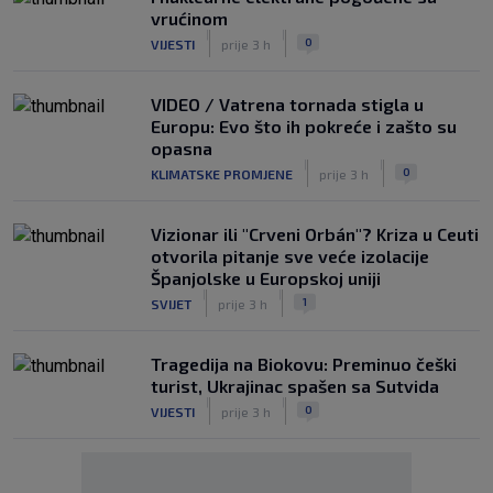
vrućinom
|
|
0
VIJESTI
prije 3 h
VIDEO / Vatrena tornada stigla u
Europu: Evo što ih pokreće i zašto su
opasna
|
|
0
KLIMATSKE PROMJENE
prije 3 h
Vizionar ili "Crveni Orbán"? Kriza u Ceuti
otvorila pitanje sve veće izolacije
Španjolske u Europskoj uniji
|
|
1
SVIJET
prije 3 h
Tragedija na Biokovu: Preminuo češki
turist, Ukrajinac spašen sa Sutvida
|
|
0
VIJESTI
prije 3 h