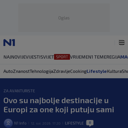
Oglas
NAJNOVIJE
VIJESTI
SVIJET
VRIJEME
N1 TEME
REGIJA
MA
Auto
Znanost
Tehnologija
Zdravlje
Cooking
Lifestyle
Kultura
Sh
ZA AVANTURISTE
Ovo su najbolje destinacije u
Europi za one koji putuju sami
0
N1 Info
LIFESTYLE
12. svi. 2026. 17:20
|
|
|