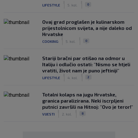
|
|
0
LIFESTYLE
5. kol.
Ovaj grad proglašen je kulinarskom
prijestolnicom svijeta, a nije daleko od
Hrvatske
|
|
0
COOKING
5. kol.
Stariji bračni par otišao na odmor u
Italiju i odlučio ostati: "Nismo se htjeli
vratiti, život nam je puno jeftiniji"
|
|
2
LIFESTYLE
4. kol.
Totalni kolaps na jugu Hrvatske,
granica paralizirana. Neki iscrpljeni
putnici završili na Hitnoj: "Ovo je teror!"
|
|
8
VIJESTI
2. kol.