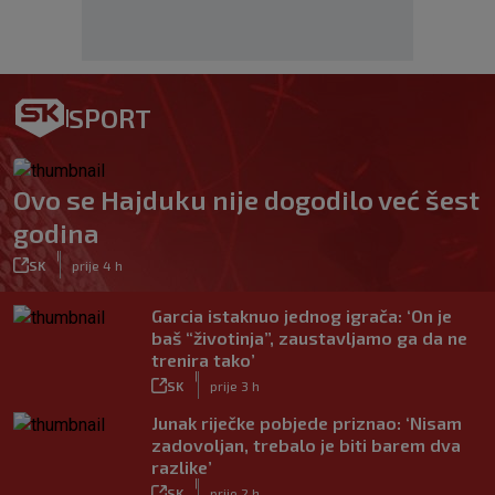
SPORT
Ovo se Hajduku nije dogodilo već šest
godina
|
SK
prije 4 h
Garcia istaknuo jednog igrača: ‘On je
baš “životinja”, zaustavljamo ga da ne
trenira tako’
|
SK
prije 3 h
Junak riječke pobjede priznao: ‘Nisam
zadovoljan, trebalo je biti barem dva
razlike’
|
SK
prije 2 h