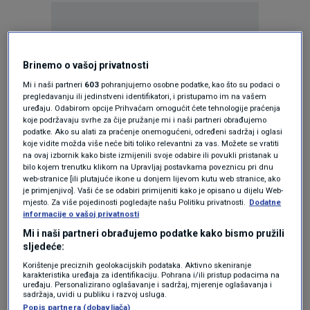
Brinemo o vašoj privatnosti
Mi i naši partneri
603
pohranjujemo osobne podatke, kao što su podaci o
Oglas
pregledavanju ili jedinstveni identifikatori, i pristupamo im na vašem
uređaju. Odabirom opcije Prihvaćam omogućit ćete tehnologije praćenja
koje podržavaju svrhe za čije pružanje mi i naši partneri obrađujemo
podatke. Ako su alati za praćenje onemogućeni, određeni sadržaj i oglasi
koje vidite možda više neće biti toliko relevantni za vas. Možete se vratiti
na ovaj izbornik kako biste izmijenili svoje odabire ili povukli pristanak u
bilo kojem trenutku klikom na Upravljaj postavkama poveznicu pri dnu
web-stranice [ili plutajuće ikone u donjem lijevom kutu web stranice, ako
je primjenjivo]. Vaši će se odabiri primijeniti kako je opisano u dijelu Web-
mjesto. Za više pojedinosti pogledajte našu Politiku privatnosti.
Dodatne
informacije o vašoj privatnosti
Mi i naši partneri obrađujemo podatke kako bismo pružili
sljedeće:
Oglas
Korištenje preciznih geolokacijskih podataka. Aktivno skeniranje
karakteristika uređaja za identifikaciju. Pohrana i/ili pristup podacima na
uređaju. Personalizirano oglašavanje i sadržaj, mjerenje oglašavanja i
sadržaja, uvidi u publiku i razvoj usluga.
Popis partnera (dobavljača)