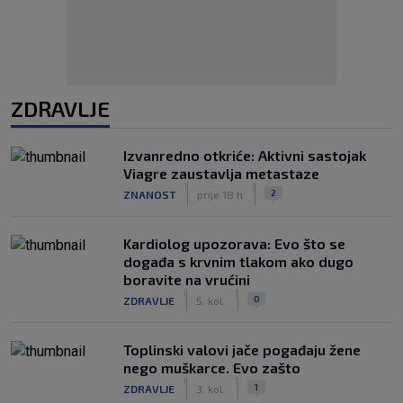
ZDRAVLJE
Izvanredno otkriće: Aktivni sastojak
Viagre zaustavlja metastaze
|
|
2
ZNANOST
prije 18 h
Kardiolog upozorava: Evo što se
događa s krvnim tlakom ako dugo
boravite na vrućini
|
|
0
ZDRAVLJE
5. kol.
Toplinski valovi jače pogađaju žene
nego muškarce. Evo zašto
|
|
1
ZDRAVLJE
3. kol.