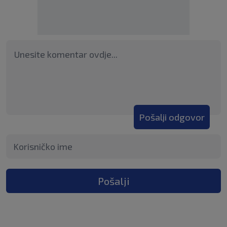
Pošalji odgovor
Pošalji