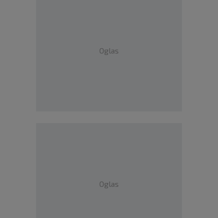
Oglas
Oglas