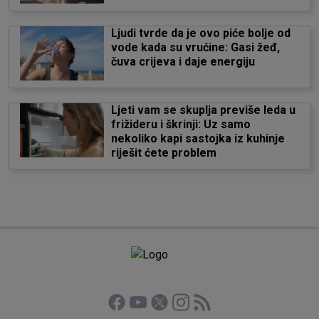
Ljudi tvrde da je ovo piće bolje od
vode kada su vrućine: Gasi žeđ,
čuva crijeva i daje energiju
Ljeti vam se skuplja previše leda u
frižideru i škrinji: Uz samo
nekoliko kapi sastojka iz kuhinje
riješit ćete problem