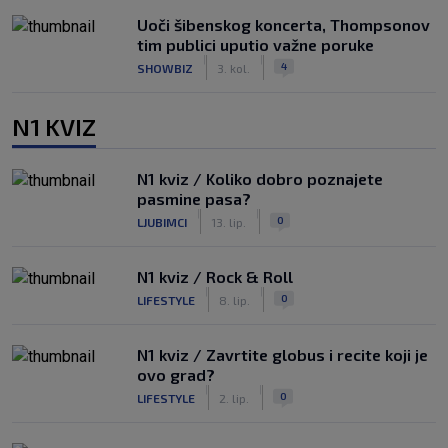
Uoči šibenskog koncerta, Thompsonov
tim publici uputio važne poruke
|
|
4
SHOWBIZ
3. kol.
N1 KVIZ
N1 kviz / Koliko dobro poznajete
pasmine pasa?
|
|
0
LJUBIMCI
13. lip.
N1 kviz / Rock & Roll
|
|
0
LIFESTYLE
8. lip.
N1 kviz / Zavrtite globus i recite koji je
ovo grad?
|
|
0
LIFESTYLE
2. lip.