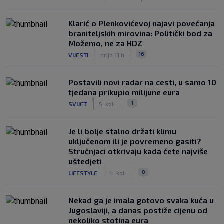
Klarić o Plenkovićevoj najavi povećanja
braniteljskih mirovina: Politički bod za
Možemo, ne za HDZ
|
|
16
VIJESTI
prije 11 h
Postavili novi radar na cesti, u samo 10
tjedana prikupio milijune eura
|
|
1
SVIJET
5. kol.
Je li bolje stalno držati klimu
uključenom ili je povremeno gasiti?
Stručnjaci otkrivaju kada ćete najviše
uštedjeti
|
|
0
LIFESTYLE
4. kol.
Nekad ga je imala gotovo svaka kuća u
Jugoslaviji, a danas postiže cijenu od
nekoliko stotina eura