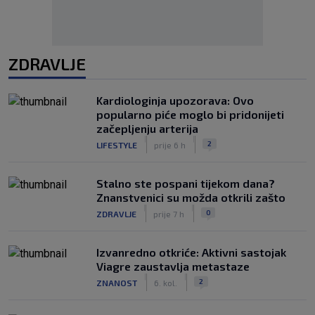
ZDRAVLJE
Kardiologinja upozorava: Ovo
popularno piće moglo bi pridonijeti
začepljenju arterija
|
|
2
LIFESTYLE
prije 6 h
Stalno ste pospani tijekom dana?
Znanstvenici su možda otkrili zašto
|
|
0
ZDRAVLJE
prije 7 h
Izvanredno otkriće: Aktivni sastojak
Viagre zaustavlja metastaze
|
|
2
ZNANOST
6. kol.