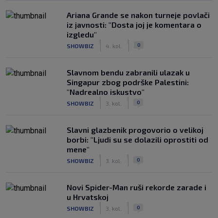
Ariana Grande se nakon turneje povlači
iz javnosti: "Dosta joj je komentara o
izgledu"
|
|
0
SHOWBIZ
4. kol.
Slavnom bendu zabranili ulazak u
Singapur zbog podrške Palestini:
"Nadrealno iskustvo"
|
|
0
SHOWBIZ
3. kol.
Slavni glazbenik progovorio o velikoj
borbi: "Ljudi su se dolazili oprostiti od
mene"
|
|
0
SHOWBIZ
3. kol.
Novi Spider-Man ruši rekorde zarade i
u Hrvatskoj
|
|
0
SHOWBIZ
3. kol.