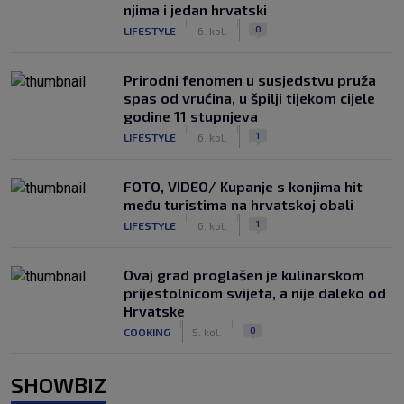
njima i jedan hrvatski
|
|
0
LIFESTYLE
6. kol.
Prirodni fenomen u susjedstvu pruža
spas od vrućina, u špilji tijekom cijele
godine 11 stupnjeva
|
|
1
LIFESTYLE
6. kol.
FOTO, VIDEO/ Kupanje s konjima hit
među turistima na hrvatskoj obali
|
|
1
LIFESTYLE
6. kol.
Ovaj grad proglašen je kulinarskom
prijestolnicom svijeta, a nije daleko od
Hrvatske
|
|
0
COOKING
5. kol.
SHOWBIZ