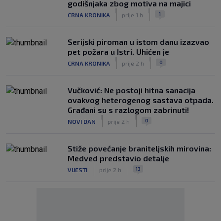
godišnjaka zbog motiva na majici
|
|
1
CRNA KRONIKA
prije 1 h
Serijski piroman u istom danu izazvao
pet požara u Istri. Uhićen je
|
|
0
CRNA KRONIKA
prije 2 h
Vučković: Ne postoji hitna sanacija
ovakvog heterogenog sastava otpada.
Građani su s razlogom zabrinuti!
|
|
0
NOVI DAN
prije 2 h
Stiže povećanje braniteljskih mirovina:
Medved predstavio detalje
|
|
13
VIJESTI
prije 2 h