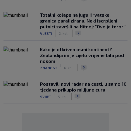
Totalni kolaps na jugu Hrvatske,
granica paralizirana. Neki iscrpljeni
putnici završili na Hitnoj: "Ovo je teror!"
|
|
7
VIJESTI
2. kol.
Kako je otkriven osmi kontinent?
Zealandija im je cijelo vrijeme bila pod
nosom
|
|
0
ZNANOST
6. kol.
Postavili novi radar na cesti, u samo 10
tjedana prikupio milijune eura
|
|
1
SVIJET
5. kol.