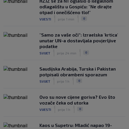
otvaranju Ramljakova turnira
HZJZ se za N1 oglasio o ilegalnom
|
odlagalištu u Gospiću: "Ne dirajte
SK
prije 5 h
otpad i onečišćeno tlo!"
Trener Žalgirisa ne odustaje: ‘Vidi se
|
|
0
VIJESTI
prije 1 min
razlika u kvaliteti, ali pokušat ćemo
iznenaditi na Poljudu’
|
"Samo za vaše oči“: Izraelska 'krtica'
SK
prije 5 h
unutar UN-a dostavljala povjerljive
podatke
|
|
0
SVIJET
prije 24 min
Saudijska Arabija, Turska i Pakistan
potpisali obrambeni sporazum
|
|
0
SVIJET
prije 1 h
Ovo su nove cijene goriva? Evo što
vozače čeka od utorka
|
|
0
VIJESTI
prije 1 h
Kaos u Supetru: Mladić napao 19-