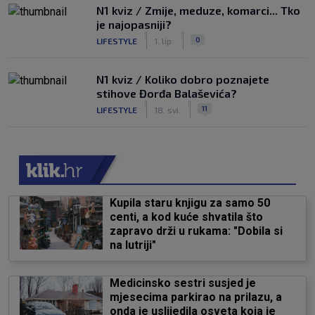
N1 kviz / Zmije, meduze, komarci... Tko
je najopasniji?
|
|
0
LIFESTYLE
1. lip.
N1 kviz / Koliko dobro poznajete
stihove Đorđa Balaševića?
|
|
11
LIFESTYLE
18. svi.
Kupila staru knjigu za samo 50
centi, a kod kuće shvatila što
zapravo drži u rukama: "Dobila si
na lutriji"
Medicinsko sestri susjed je
mjesecima parkirao na prilazu, a
onda je uslijedila osveta koja je