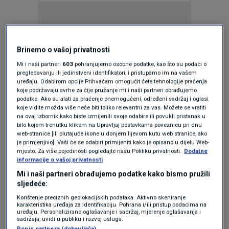
Brinemo o vašoj privatnosti
Oglas
Mi i naši partneri
603
pohranjujemo osobne podatke, kao što su podaci o
pregledavanju ili jedinstveni identifikatori, i pristupamo im na vašem
uređaju. Odabirom opcije Prihvaćam omogućit ćete tehnologije praćenja
koje podržavaju svrhe za čije pružanje mi i naši partneri obrađujemo
podatke. Ako su alati za praćenje onemogućeni, određeni sadržaj i oglasi
koje vidite možda više neće biti toliko relevantni za vas. Možete se vratiti
na ovaj izbornik kako biste izmijenili svoje odabire ili povukli pristanak u
bilo kojem trenutku klikom na Upravljaj postavkama poveznicu pri dnu
web-stranice [ili plutajuće ikone u donjem lijevom kutu web stranice, ako
je primjenjivo]. Vaši će se odabiri primijeniti kako je opisano u dijelu Web-
mjesto. Za više pojedinosti pogledajte našu Politiku privatnosti.
Dodatne
informacije o vašoj privatnosti
Mi i naši partneri obrađujemo podatke kako bismo pružili
sljedeće:
Oglas
Korištenje preciznih geolokacijskih podataka. Aktivno skeniranje
karakteristika uređaja za identifikaciju. Pohrana i/ili pristup podacima na
uređaju. Personalizirano oglašavanje i sadržaj, mjerenje oglašavanja i
sadržaja, uvidi u publiku i razvoj usluga.
Popis partnera (dobavljača)