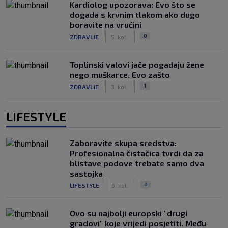
Kardiolog upozorava: Evo što se
događa s krvnim tlakom ako dugo
boravite na vrućini
|
|
0
ZDRAVLJE
5. kol.
Toplinski valovi jače pogađaju žene
nego muškarce. Evo zašto
|
|
1
ZDRAVLJE
3. kol.
LIFESTYLE
Zaboravite skupa sredstva:
Profesionalna čistačica tvrdi da za
blistave podove trebate samo dva
sastojka
|
|
0
LIFESTYLE
6. kol.
Ovo su najbolji europski "drugi
gradovi" koje vrijedi posjetiti. Među