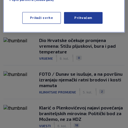
Prikaži svrhe
Prihvaćam
NAJČITANIJE
Dio Hrvatske očekuje promjena
vremena: Stižu pljuskovi, bura i pad
temperature
|
|
0
VRIJEME
6. kol.
FOTO / Dunav se isušuje, a na površinu
izranjaju njemački ratni brodovi i kosti
mamuta
|
|
2
KLIMATSKE PROMJENE
5. kol.
Klarić o Plenkovićevoj najavi povećanja
braniteljskih mirovina: Politički bod za
Možemo, ne za HDZ
|
|
18
VIJESTI
6. kol.