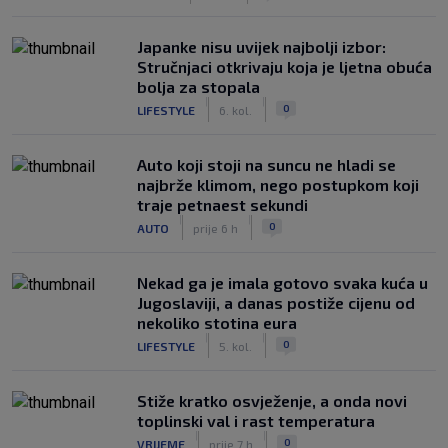
Japanke nisu uvijek najbolji izbor:
Stručnjaci otkrivaju koja je ljetna obuća
bolja za stopala
|
|
0
LIFESTYLE
6. kol.
Auto koji stoji na suncu ne hladi se
najbrže klimom, nego postupkom koji
traje petnaest sekundi
|
|
0
AUTO
prije 6 h
Nekad ga je imala gotovo svaka kuća u
Jugoslaviji, a danas postiže cijenu od
nekoliko stotina eura
|
|
0
LIFESTYLE
5. kol.
Stiže kratko osvježenje, a onda novi
toplinski val i rast temperatura
|
|
0
VRIJEME
prije 7 h