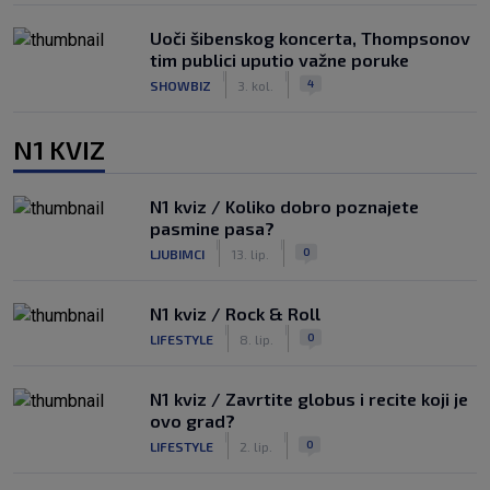
Uoči šibenskog koncerta, Thompsonov
tim publici uputio važne poruke
|
|
4
SHOWBIZ
3. kol.
N1 KVIZ
N1 kviz / Koliko dobro poznajete
pasmine pasa?
|
|
0
LJUBIMCI
13. lip.
N1 kviz / Rock & Roll
|
|
0
LIFESTYLE
8. lip.
N1 kviz / Zavrtite globus i recite koji je
ovo grad?
|
|
0
LIFESTYLE
2. lip.