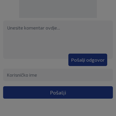
Pošalji odgovor
Pošalji