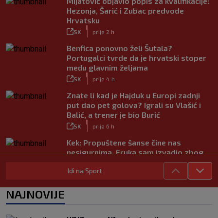
Mijatović objavio popis za kvalifikacije:
Hezonja, Šarić i Zubac predvode
Hrvatsku
|
SK
prije 2 h
Benfica ponovno želi Šutala?
Portugalci tvrde da je hrvatski stoper
među glavnim željama
|
SK
prije 4 h
Znate li kad je Hajduk u Europi zadnji
put dao pet golova? Igrali su Vlašić i
Balić, a trener je bio Burić
|
SK
prije 6 h
Kek: Propuštene šanse čine nas
nesigurnima. Fruka sam izvadio zbog
ozljede, pripremamo se na život bez
Idi na Sport
njega
|
SK
prije 6 h
NAJNOVIJE
Dinamo ostao kratak u senzacionalnom
preokretu, Juventus slavio na