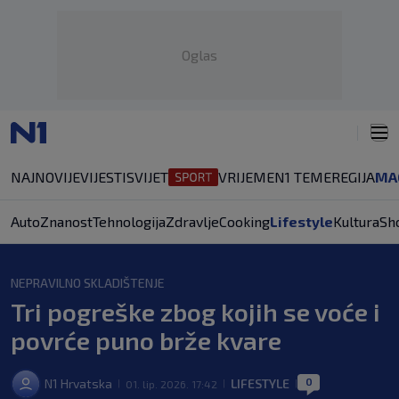
Oglas
NAJNOVIJE
VIJESTI
SVIJET
VRIJEME
N1 TEME
REGIJA
MA
Auto
Znanost
Tehnologija
Zdravlje
Cooking
Lifestyle
Kultura
Sh
NEPRAVILNO SKLADIŠTENJE
Tri pogreške zbog kojih se voće i
povrće puno brže kvare
0
N1 Hrvatska
LIFESTYLE
01. lip. 2026. 17:42
|
|
|