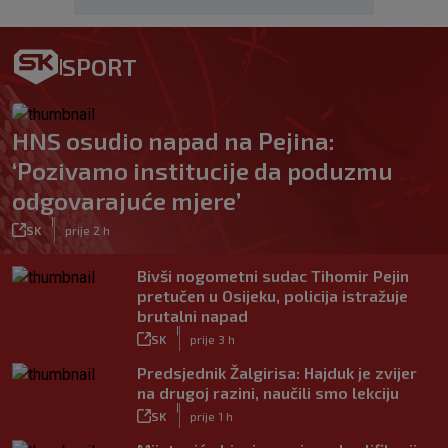
SPORT
HNS osudio napad na Pejina:
‘Pozivamo institucije da poduzmu
odgovarajuće mjere’
|
SK
prije 2 h
Bivši nogometni sudac Tihomir Pejin
pretučen u Osijeku, policija istražuje
brutalni napad
|
SK
prije 3 h
Predsjednik Žalgirisa: Hajduk je zvijer
na drugoj razini, naučili smo lekciju
|
SK
prije 1 h