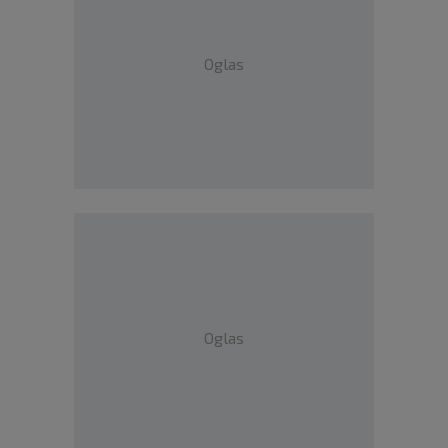
Oglas
Oglas