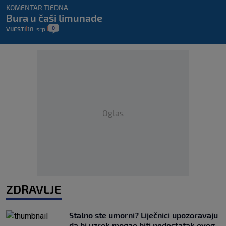
KOMENTAR TJEDNA
Bura u čaši limunade
0
VIJESTI
18. srp.
|
|
Oglas
ZDRAVLJE
Stalno ste umorni? Liječnici upozoravaju
da bi uzrok mogao biti nedostatak ovog