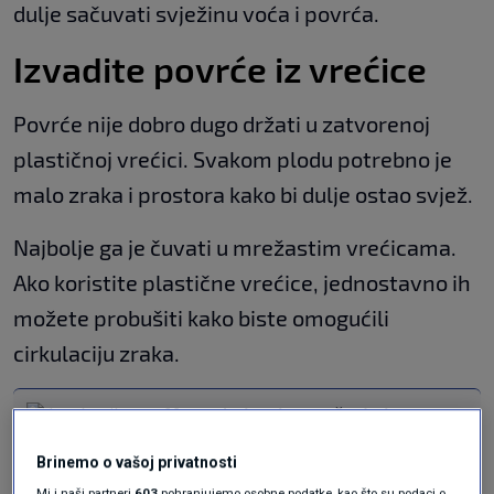
dulje sačuvati svježinu voća i povrća.
Izvadite povrće iz vrećice
Povrće nije dobro dugo držati u zatvorenoj
plastičnoj vrećici. Svakom plodu potrebno je
malo zraka i prostora kako bi dulje ostao svjež.
Najbolje ga je čuvati u mrežastim vrećicama.
Ako koristite plastične vrećice, jednostavno ih
možete probušiti kako biste omogućili
cirkulaciju zraka.
Marmelada od naranče: Jednostavan
recept s četiri sastojka, vaša djeca će
ga obožavati
Brinemo o vašoj privatnosti
COOKING
10. svi.
|
Mi i naši partneri
603
pohranjujemo osobne podatke, kao što su podaci o