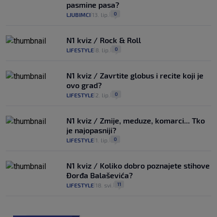
pasmine pasa?
0
LJUBIMCI
13. lip.
|
|
N1 kviz / Rock & Roll
0
LIFESTYLE
8. lip.
|
|
N1 kviz / Zavrtite globus i recite koji je
ovo grad?
0
LIFESTYLE
2. lip.
|
|
N1 kviz / Zmije, meduze, komarci... Tko
je najopasniji?
0
LIFESTYLE
1. lip.
|
|
N1 kviz / Koliko dobro poznajete stihove
Đorđa Balaševića?
11
LIFESTYLE
18. svi.
|
|