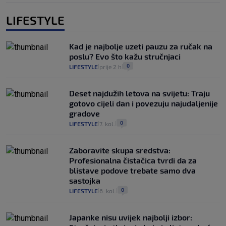
LIFESTYLE
Kad je najbolje uzeti pauzu za ručak na
poslu? Evo što kažu stručnjaci
0
LIFESTYLE
prije 2 h
|
|
Deset najdužih letova na svijetu: Traju
gotovo cijeli dan i povezuju najudaljenije
gradove
0
LIFESTYLE
7. kol.
|
|
Zaboravite skupa sredstva:
Profesionalna čistačica tvrdi da za
blistave podove trebate samo dva
sastojka
0
LIFESTYLE
6. kol.
|
|
Japanke nisu uvijek najbolji izbor: