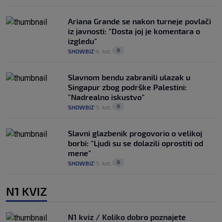
Ariana Grande se nakon turneje povlači
iz javnosti: "Dosta joj je komentara o
izgledu"
0
SHOWBIZ
4. kol.
|
|
Slavnom bendu zabranili ulazak u
Singapur zbog podrške Palestini:
"Nadrealno iskustvo"
0
SHOWBIZ
3. kol.
|
|
Slavni glazbenik progovorio o velikoj
borbi: "Ljudi su se dolazili oprostiti od
mene"
0
SHOWBIZ
3. kol.
|
|
N1 KVIZ
N1 kviz / Koliko dobro poznajete