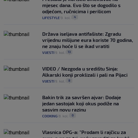
mjesec dana. Evo što se dogodilo s
odjećom, ručnicima i perilicom
4
LIFESTYLE
9. kol.
|
|
Država iseljava antifašiste: Zgradu
vrijednu milijune eura koriste 70 godina,
ne znaju hoće li se ikad vratiti
13
VIJESTI
9. kol.
|
|
VIDEO / Nezgoda u središtu Sinja:
Alkarski konji proklizali i pali na Pijaci
8
VIJESTI
9. kol.
|
|
Bakin trik za savršen ajvar: Dodaje
jedan sastojak koji okus podiže na
sasvim novu razinu
0
COOKING
8. kol.
|
|
Vlasnica OPG-a: "Prodam li rajčicu za