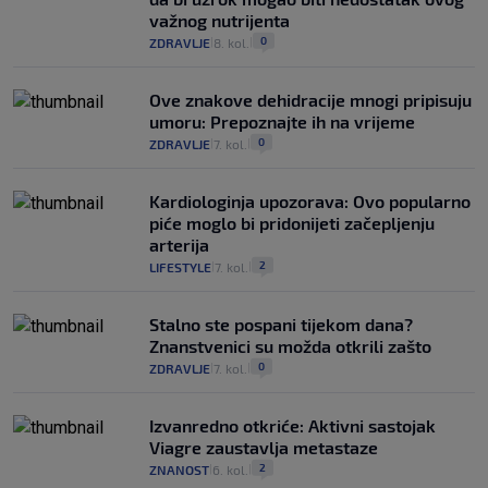
važnog nutrijenta
0
ZDRAVLJE
8. kol.
|
|
Ove znakove dehidracije mnogi pripisuju
umoru: Prepoznajte ih na vrijeme
0
ZDRAVLJE
7. kol.
|
|
Kardiologinja upozorava: Ovo popularno
piće moglo bi pridonijeti začepljenju
arterija
2
LIFESTYLE
7. kol.
|
|
Stalno ste pospani tijekom dana?
Znanstvenici su možda otkrili zašto
0
ZDRAVLJE
7. kol.
|
|
Izvanredno otkriće: Aktivni sastojak
Viagre zaustavlja metastaze
2
ZNANOST
6. kol.
|
|