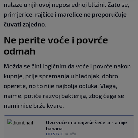
nalaze u njihovoj neposrednoj blizini. Zato se,
primjerice,
rajčice i marelice ne preporučuje
čuvati zajedno
.
Ne perite voće i povrće
odmah
Možda se čini logičnim da voće i povrće nakon
kupnje, prije spremanja u hladnjak, dobro
operete, no to nije najbolja odluka. Vlaga,
naime, potiče razvoj bakterija, zbog čega se
namirnice brže kvare.
Ovo voće ima najviše šećera - a nije
banana
LIFESTYLE
14. ožu.
|