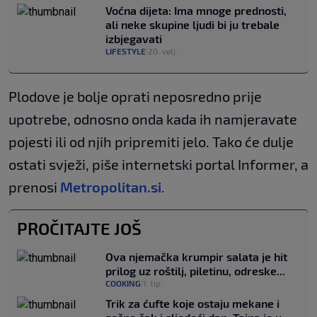
Voćna dijeta: Ima mnoge prednosti,
ali neke skupine ljudi bi ju trebale
izbjegavati
LIFESTYLE
20. velj.
|
Plodove je bolje oprati neposredno prije
upotrebe, odnosno onda kada ih namjeravate
pojesti ili od njih pripremiti jelo. Tako će dulje
ostati svježi, piše internetski portal Informer, a
prenosi
Metropolitan.si
.
PROČITAJTE JOŠ
Ova njemačka krumpir salata je hit
prilog uz roštilj, piletinu, odreske...
COOKING
1. lip.
|
Trik za ćufte koje ostaju mekane i