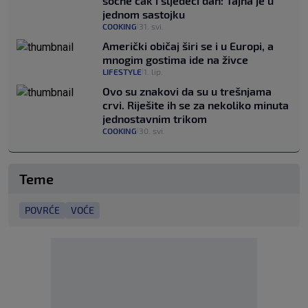
sočne čak i sljedeći dan: Tajna je u
jednom sastojku
COOKING
31. svi.
|
Američki običaj širi se i u Europi, a
mnogim gostima ide na živce
LIFESTYLE
1. lip.
|
Ovo su znakovi da su u trešnjama
crvi. Riješite ih se za nekoliko minuta
jednostavnim trikom
COOKING
30. svi.
|
Teme
POVRĆE
VOĆE