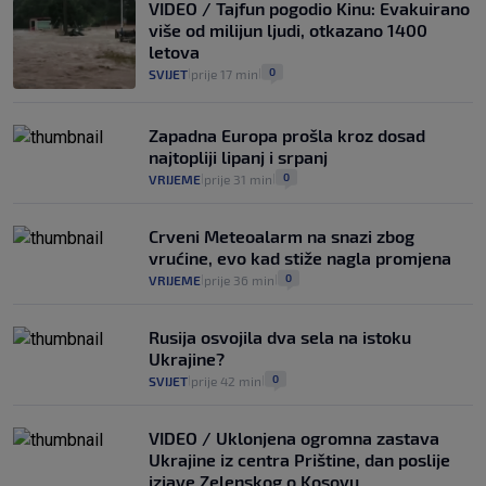
VIDEO / Tajfun pogodio Kinu: Evakuirano
više od milijun ljudi, otkazano 1400
letova
0
SVIJET
prije 17 min
|
|
Zapadna Europa prošla kroz dosad
najtopliji lipanj i srpanj
0
VRIJEME
prije 31 min
|
|
Crveni Meteoalarm na snazi zbog
vrućine, evo kad stiže nagla promjena
0
VRIJEME
prije 36 min
|
|
Rusija osvojila dva sela na istoku
Ukrajine?
0
SVIJET
prije 42 min
|
|
VIDEO / Uklonjena ogromna zastava
Ukrajine iz centra Prištine, dan poslije
izjave Zelenskog o Kosovu