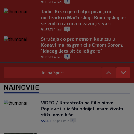
7
VIJESTI
4. kol.
|
|
Tadić: Krško je u boljoj poziciji od
nuklearki u Mađarskoj i Rumunjskoj jer
se vodilo računa o važnoj stvari
5
VIJESTI
4. kol.
|
|
Stručnjak o prometnom kolapsu u
Konavlima na granici s Crnom Gorom:
"Idućeg ljeta bit će još gore"
3
VIJESTI
4. kol.
|
|
Iz Hrvatske u Italiju može se i preko
mora. Provjerili smo brodske linije i
Idi na Sport
cijene
2
VIJESTI
3. kol.
NAJNOVIJE
|
|
Uzgajivač objasnio zašto kilogram
rajčica košta deset eura: "Nećete ih
VIDEO / Katastrofa na Filipinima:
vidjeti na akcijama u trgovinama"
Poplave i klizišta odnijeli osam života,
8
VIJESTI
3. kol.
|
|
stižu nove kiše
0
SVIJET
prije 1 min
|
|