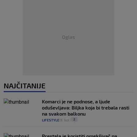
Oglas
NAJČITANIJE
Komarci je ne podnose, a ljude
oduševljava: Biljka koja bi trebala rasti
na svakom balkonu
2
LIFESTYLE
9. kol.
|
|
Prestala je koristiti omekšivač na