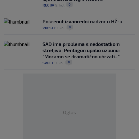
0
REGIJA
9. kol.
|
|
Pokrenut izvanredni nadzor u HŽ-u
0
VIJESTI
9. kol.
|
|
SAD ima problema s nedostatkom
streljiva; Pentagon upalio uzbunu:
"Moramo se dramatično ubrzati..."
0
SVIJET
9. kol.
|
|
Oglas