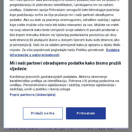
Ovo je “najprljavije” i “najčišće” voće i
pregledavanju ili jedinstveni identifikatori, i pristupamo im na vašem
povrće: Dva put ćete razmisliti prije
uređaju. Odabirom opcije Prihvaćam omogućit ćete tehnologije praćenja
koje podržavaju svrhe za čije pružanje mi i naši partneri obrađujemo
kupnje
podatke. Ako su alati za praćenje onemogućeni, određeni sadržaj i oglasi
LIFESTYLE
27. ožu.
|
koje vidite možda više neće biti toliko relevantni za vas. Možete se vratiti
na ovaj izbornik kako biste izmijenili svoje odabire ili povukli pristanak u
bilo kojem trenutku klikom na Upravljaj postavkama poveznicu pri dnu
Ne čuvajte voće i povrće
web-stranice [ili plutajuće ikone u donjem lijevom kutu web stranice, ako
je primjenjivo]. Vaši će se odabiri primijeniti kako je opisano u dijelu Web-
zajedno
mjesto. Za više pojedinosti pogledajte našu Politiku privatnosti.
Dodatne
informacije o vašoj privatnosti
Mi i naši partneri obrađujemo podatke kako bismo pružili
Preporučuje se odvojiti voće i povrće odmah
sljedeće:
nakon kupnje, a posebno prilikom spremanja u
Korištenje preciznih geolokacijskih podataka. Aktivno skeniranje
karakteristika uređaja za identifikaciju. Pohrana i/ili pristup podacima na
hladnjak. Naime, mnogi plodovi ispuštaju
uređaju. Personalizirano oglašavanje i sadržaj, mjerenje oglašavanja i
sadržaja, uvidi u publiku i razvoj usluga.
etilen
, plin koji ubrzava sazrijevanje.
Popis partnera (dobavljača)
Proizvođači koriste etilen kako bi voće i povrće
Prikaži svrhe
Prihvaćam
brže dozreli, no u kućnom hladnjaku taj plin
može ubrzati i kvarenje namirnica koje se