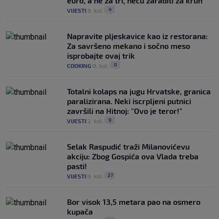
euro, a ne za tri, neću zaraditi za kruh"
4
VIJESTI
9. kol.
|
|
Napravite pljeskavice kao iz restorana:
Za savršeno mekano i sočno meso
isprobajte ovaj trik
0
COOKING
8. kol.
|
|
Totalni kolaps na jugu Hrvatske, granica
paralizirana. Neki iscrpljeni putnici
završili na Hitnoj: "Ovo je teror!"
9
VIJESTI
2. kol.
|
|
Selak Raspudić traži Milanovićevu
akciju: Zbog Gospića ova Vlada treba
pasti!
27
VIJESTI
9. kol.
|
|
Bor visok 13,5 metara pao na osmero
kupača