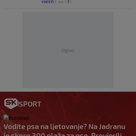
1
VIJESTI
9. kol.
|
|
Oglas
SPORT
Vodite psa na ljetovanje? Na Jadranu
je skoro 300 plaža za pse. Provjerili