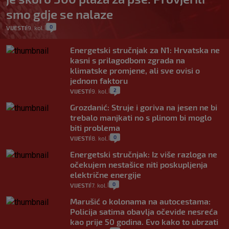
smo gdje se nalaze
0
VIJESTI
9. kol.
|
|
Energetski stručnjak za N1: Hrvatska ne
kasni s prilagodbom zgrada na
klimatske promjene, ali sve ovisi o
jednom faktoru
2
VIJESTI
9. kol.
|
|
Grozdanić: Struje i goriva na jesen ne bi
trebalo manjkati no s plinom bi moglo
biti problema
0
VIJESTI
8. kol.
|
|
Energetski stručnjak: Iz više razloga ne
očekujem nestašice niti poskupljenja
električne energije
0
VIJESTI
7. kol.
|
|
Marušić o kolonama na autocestama:
Policija satima obavlja očevide nesreća
kao prije 50 godina. Evo kako to ubrzati