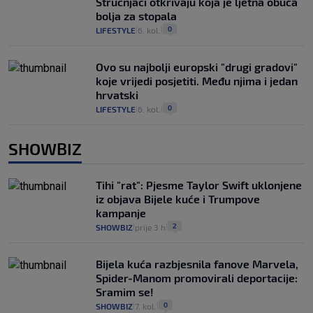
Stručnjaci otkrivaju koja je ljetna obuća
bolja za stopala
0
LIFESTYLE
6. kol.
|
|
Ovo su najbolji europski "drugi gradovi"
koje vrijedi posjetiti. Među njima i jedan
hrvatski
0
LIFESTYLE
6. kol.
|
|
SHOWBIZ
Tihi "rat": Pjesme Taylor Swift uklonjene
iz objava Bijele kuće i Trumpove
kampanje
2
SHOWBIZ
prije 3 h
|
|
Bijela kuća razbjesnila fanove Marvela,
Spider-Manom promovirali deportacije:
Sramim se!
0
SHOWBIZ
7. kol.
|
|