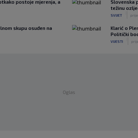
 otkako postoje mjerenja, a
Slovenska p
težinu ozlj
|
SVIJET
prije
ikalnom skupu osuđen na
Klarić o Ple
Politički b
|
VIJESTI
prij
Oglas