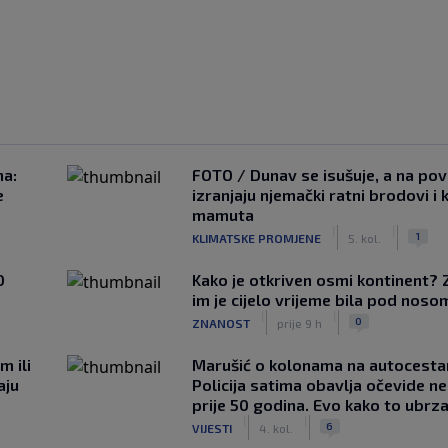
na:
FOTO / Dunav se isušuje, a na pov
e
izranjaju njemački ratni brodovi i 
mamuta
|
|
1
KLIMATSKE PROMJENE
5. kol.
0
Kako je otkriven osmi kontinent? 
im je cijelo vrijeme bila pod noso
|
|
0
ZNANOST
prije 9 h
m ili
Marušić o kolonama na autocesta
aju
Policija satima obavlja očevide n
prije 50 godina. Evo kako to ubrza
|
|
6
VIJESTI
4. kol.