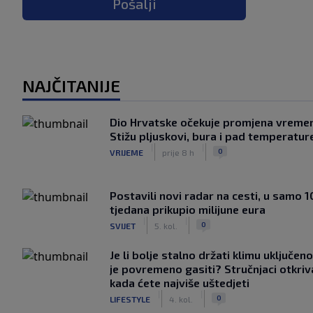
Pošalji
NAJČITANIJE
Dio Hrvatske očekuje promjena vreme
Stižu pljuskovi, bura i pad temperatur
|
|
0
VRIJEME
prije 8 h
Postavili novi radar na cesti, u samo 1
tjedana prikupio milijune eura
|
|
0
SVIJET
5. kol.
Je li bolje stalno držati klimu uključeno
je povremeno gasiti? Stručnjaci otkriv
kada ćete najviše uštedjeti
|
|
0
LIFESTYLE
4. kol.