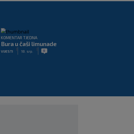
KOMENTAR TJEDNA
Bura u čaši limunade
|
|
0
VIJESTI
18. srp.