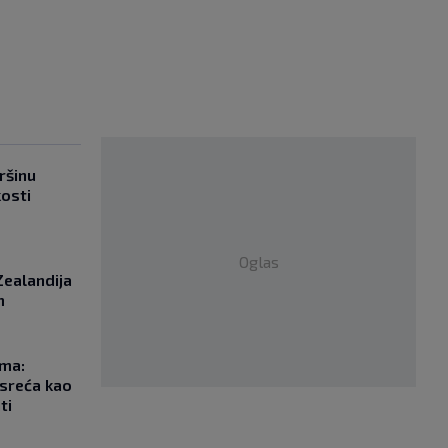
ršinu
kosti
Oglas
Zealandija
m
ma:
esreća kao
ti