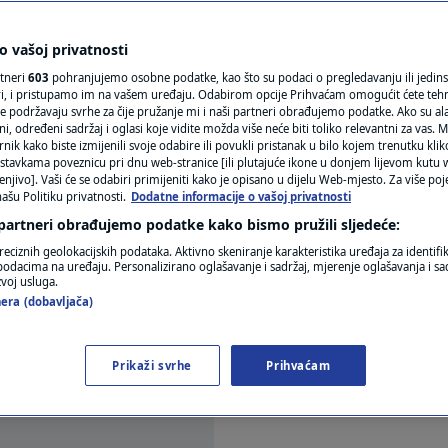
gu ukazivati na
N1(DIS)INFO
KLIMATSKE PROMJENE
 vašoj privatnosti
rijenta
rtneri
603
pohranjujemo osobne podatke, kao što su podaci o pregledavanju ili jedins
FOTO
ori, i pristupamo im na vašem uređaju. Odabirom opcije Prihvaćam omogućit ćete teh
e podržavaju svrhe za čije pružanje mi i naši partneri obrađujemo podatke. Ako su ala
mentara
 određeni sadržaj i oglasi koje vidite možda više neće biti toliko relevantni za vas. Mo
VIDEO
rnik kako biste izmijenili svoje odabire ili povukli pristanak u bilo kojem trenutku kl
stavkama poveznicu pri dnu web-stranice [ili plutajuće ikone u donjem lijevom kutu w
enjivo]. Vaši će se odabiri primijeniti kako je opisano u dijelu Web-mjesto. Za više poj
ašu Politiku privatnosti.
Dodatne informacije o vašoj privatnosti
 partneri obrađujemo podatke kako bismo pružili sljedeće:
reciznih geolokacijskih podataka. Aktivno skeniranje karakteristika uređaja za identifi
p podacima na uređaju. Personalizirano oglašavanje i sadržaj, mjerenje oglašavanja i sad
zvoj usluga.
 Međutim, to je prirodan proces koji je neizbježan. 
era (dobavljača)
je nego kod drugih.
Pročitaj više
Prikaži svrhe
Prihvaćam