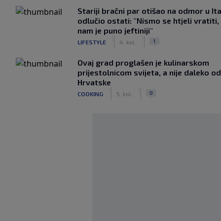
Stariji bračni par otišao na odmor u Ital
odlučio ostati: "Nismo se htjeli vratiti,
nam je puno jeftiniji"
|
|
1
LIFESTYLE
4. kol.
Ovaj grad proglašen je kulinarskom
prijestolnicom svijeta, a nije daleko od
Hrvatske
|
|
0
COOKING
5. kol.