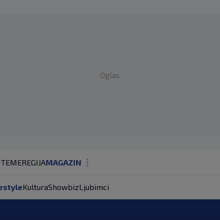
Oglas
 TEME
REGIJA
MAGAZIN
N1 KOMENTAR
estyle
Kultura
Showbiz
Ljubimci
KOLUMNE