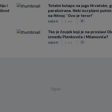
iju i
Totalni kolaps na jugu Hrvatske, g
 život
paralizirana. Neki iscrpljeni putnici
na Hitnoj: "Ovo je teror!"
|
|
6
VIJESTI
2. kol.
Tko je čovjek koji je na proslavi Ol
između Plenkovića i Milanovića?
|
|
3
VIJESTI
5. kol.
Oglas