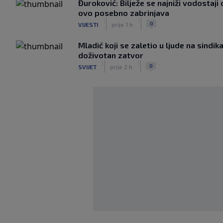
Đuroković: Bilježe se najniži vodostaji
ovo posebno zabrinjava
|
|
0
VIJESTI
prije 1 h
Mladić koji se zaletio u ljude na sind
doživotan zatvor
|
|
0
SVIJET
prije 2 h