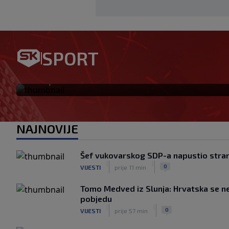
Preokret u najavi: Barcelon
SPORT
Rodrija
|
SK
prije 53 min
NAJNOVIJE
Šef vukovarskog SDP-a napustio stra
|
|
0
VIJESTI
prije 11 min
Tomo Medved iz Slunja: Hrvatska se ne
pobjedu
|
|
0
VIJESTI
prije 57 min