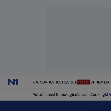
NAJNOVIJE
VIJESTI
SVIJET
VRIJEME
N1
Auto
Znanost
Tehnologija
Zdravlje
Cooking
Lif