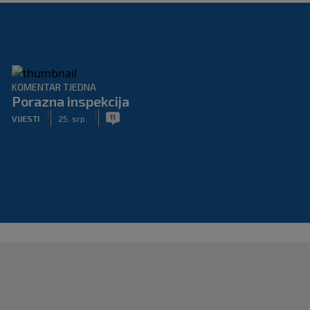
KOMENTAR TJEDNA
Porazna inspekcija
|
|
11
VIJESTI
25. srp.