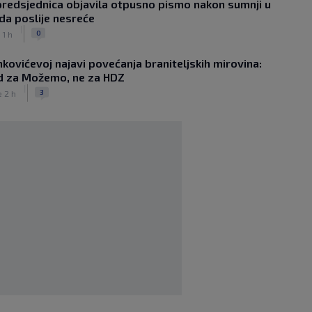
redsjednica objavila otpusno pismo nakon sumnji u
Real dogovorio posao godine,
eda poslije nesreće
Diomande postaje najskuplji afrički
|
nogometaš u povijesti
0
 1 h
|
SK
prije 5 h
nkovićevoj najavi povećanja braniteljskih mirovina:
Messi se vratio u početni sastav
od za Možemo, ne za HDZ
Intera i odmah postavio impresivan
|
rekord
3
e 2 h
|
SK
prije 7 h
Novo Dinamovo pojačanje ubrzo
potpisuje, prvo će igrati u Lekinoj
momčadi?
|
SK
prije 4 h