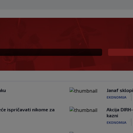
a pokušava Realu oteti
nku
Janaf sklop
|
EKONOMIJA
će ispričavati nikome za
Akcija DIRH-
kazni
|
EKONOMIJA