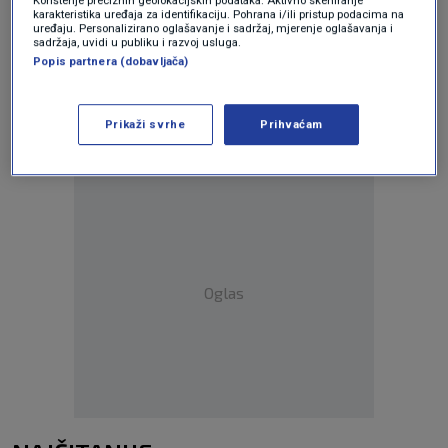
karakteristika uređaja za identifikaciju. Pohrana i/ili pristup podacima na
uređaju. Personalizirano oglašavanje i sadržaj, mjerenje oglašavanja i
Oglas
sadržaja, uvidi u publiku i razvoj usluga.
Popis partnera (dobavljača)
Prikaži svrhe
Prihvaćam
Oglas