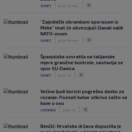
|
|
0
SVIJET
prije 23 min.
"Zajednički obrambeni sporazum iz
Meke" imat će obvezujući članak nalik
NATO-ovom
|
|
0
SVIJET
prije 49 min.
Španjolska uzvratila na talijanske
mjere granične kontrole, nastavlja se
spor EU članica
|
|
0
SVIJET
prije 1 h
Većina ljudi koristi pogrešnu dasku za
rezanje: Poznati kuhar otkriva zašto se
kune u ovu
|
|
0
COOKING
prije 1 h
Benčić: Hrvatska država dopustila je
svoju kapitulaciju u korist privatnog