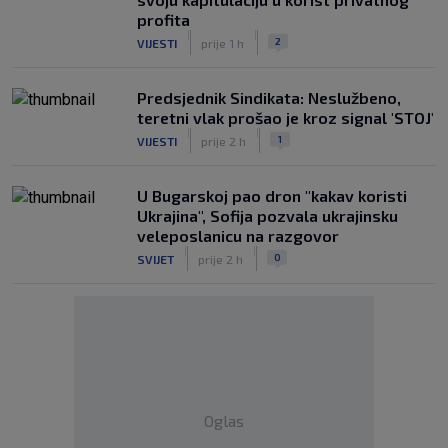
profita
|
|
2
VIJESTI
prije 1 h
Predsjednik Sindikata: Neslužbeno,
teretni vlak prošao je kroz signal 'STOJ'
|
|
1
VIJESTI
prije 2 h
U Bugarskoj pao dron "kakav koristi
Ukrajina", Sofija pozvala ukrajinsku
veleposlanicu na razgovor
|
|
0
SVIJET
prije 2 h
Oglas