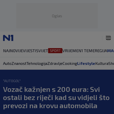
Oglas
NAJNOVIJE
VIJESTI
SVIJET
VRIJEME
N1 TEME
REGIJA
MA
Auto
Znanost
Tehnologija
Zdravlje
Cooking
Lifestyle
Kultura
Sh
"AUTOGOL"
Vozač kažnjen s 200 eura: Svi
ostali bez riječi kad su vidjeli što
prevozi na krovu automobila