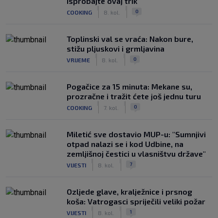
isprobajte ovaj trik
|
|
0
COOKING
8. kol.
Toplinski val se vraća: Nakon bure,
stižu pljuskovi i grmljavina
|
|
0
VRIJEME
8. kol.
Pogačice za 15 minuta: Mekane su,
prozračne i tražit ćete još jednu turu
|
|
0
COOKING
7. kol.
Miletić sve dostavio MUP-u: "Sumnjivi
otpad nalazi se i kod Udbine, na
zemljišnoj čestici u vlasništvu države"
|
|
7
VIJESTI
8. kol.
Ozljede glave, kralježnice i prsnog
koša: Vatrogasci spriječili veliki požar
|
|
1
VIJESTI
8. kol.