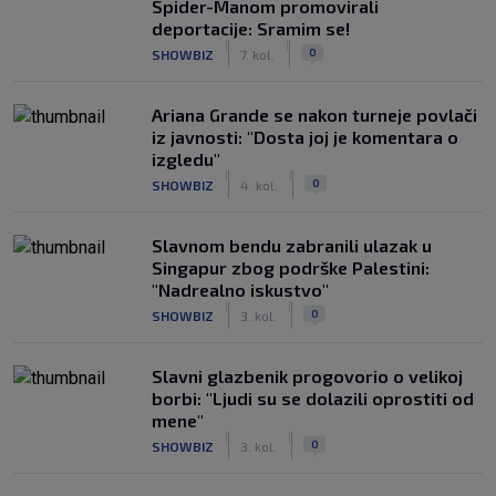
Spider-Manom promovirali
deportacije: Sramim se!
|
|
0
SHOWBIZ
7. kol.
Ariana Grande se nakon turneje povlači
iz javnosti: "Dosta joj je komentara o
izgledu"
|
|
0
SHOWBIZ
4. kol.
Slavnom bendu zabranili ulazak u
Singapur zbog podrške Palestini:
"Nadrealno iskustvo"
|
|
0
SHOWBIZ
3. kol.
Slavni glazbenik progovorio o velikoj
borbi: "Ljudi su se dolazili oprostiti od
mene"
|
|
0
SHOWBIZ
3. kol.