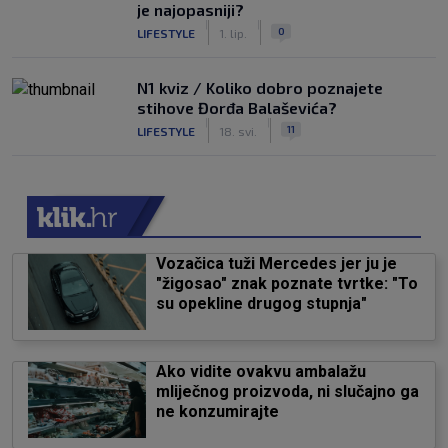
je najopasniji?
|
|
0
LIFESTYLE
1. lip.
N1 kviz / Koliko dobro poznajete
stihove Đorđa Balaševića?
|
|
11
LIFESTYLE
18. svi.
Vozačica tuži Mercedes jer ju je
"žigosao" znak poznate tvrtke: "To
su opekline drugog stupnja"
Ako vidite ovakvu ambalažu
mliječnog proizvoda, ni slučajno ga
ne konzumirajte