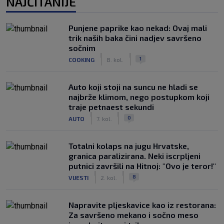
NAJČITANIJE
Punjene paprike kao nekad: Ovaj mali
trik naših baka čini nadjev savršeno
sočnim
|
|
1
COOKING
8. kol.
Auto koji stoji na suncu ne hladi se
najbrže klimom, nego postupkom koji
traje petnaest sekundi
|
|
0
AUTO
7. kol.
Totalni kolaps na jugu Hrvatske,
granica paralizirana. Neki iscrpljeni
putnici završili na Hitnoj: "Ovo je teror!"
|
|
8
VIJESTI
2. kol.
Napravite pljeskavice kao iz restorana:
Za savršeno mekano i sočno meso