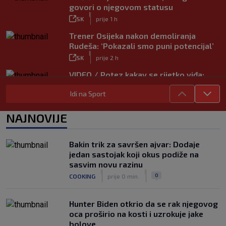
govori o njegovom statusu
|
SK
prije 1 h
Trener Osijeka nakon demoliranja
Rudeša: ‘Pokazali smo puni potencijal’
|
SK
prije 2 h
VIDEO / Potez kakav se rijetko viđa:
Kada pomoć nije stigla, na rukama je
Idi na Sport
iznio suigrača u bolovima
|
SK
prije 5 h
NAJNOVIJE
Vušković debitirao za Brighton:
Pogledajte brojke iz prvog nastupa
|
Bakin trik za savršen ajvar: Dodaje
SK
prije 3 h
jedan sastojak koji okus podiže na
Dinamo u finalu Ramljaka! Sutra protiv
sasvim novu razinu
Ajaxa na glavnom terenu Maksimira
|
|
0
COOKING
prije 0 min.
|
SK
prije 3 h
Hunter Biden otkrio da se rak njegovog
oca proširio na kosti i uzrokuje jake
bolove