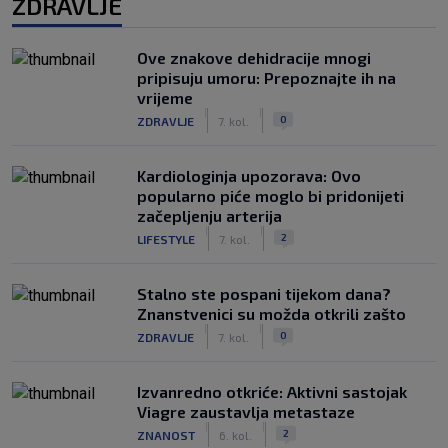
ZDRAVLJE
Ove znakove dehidracije mnogi
pripisuju umoru: Prepoznajte ih na
vrijeme
|
|
0
ZDRAVLJE
7. kol.
Kardiologinja upozorava: Ovo
popularno piće moglo bi pridonijeti
začepljenju arterija
|
|
2
LIFESTYLE
7. kol.
Stalno ste pospani tijekom dana?
Znanstvenici su možda otkrili zašto
|
|
0
ZDRAVLJE
7. kol.
Izvanredno otkriće: Aktivni sastojak
Viagre zaustavlja metastaze
|
|
2
ZNANOST
6. kol.