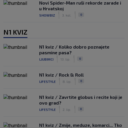
Novi Spider-Man ruši rekorde zarade i
u Hrvatskoj
|
|
0
SHOWBIZ
3. kol.
N1 KVIZ
N1 kviz / Koliko dobro poznajete
pasmine pasa?
|
|
0
LJUBIMCI
13. lip.
N1 kviz / Rock & Roll
|
|
0
LIFESTYLE
8. lip.
N1 kviz / Zavrtite globus i recite koji je
ovo grad?
|
|
0
LIFESTYLE
2. lip.
N1 kviz / Zmije, meduze, komarci... Tko