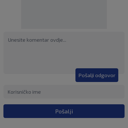
Pošalji odgovor
Pošalji