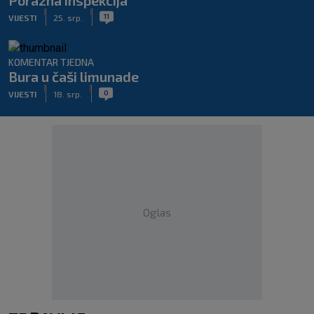
Porazna inspekcija
|
|
11
VIJESTI
25. srp.
KOMENTAR TJEDNA
Bura u čaši limunade
|
|
0
VIJESTI
18. srp.
Oglas