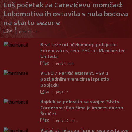
Loš početak za Carevićevu momčad:
Lokomotiva ih ostavila s nula bodova
na startu sezone
|
SK
prije 23 min.
Real teže od očekivanog pobijedio
Ferencvaroš, remi PSG-a i Manchester
Uniteda
|
SK
prije 4 min.
VIDEO / Perišić asistent, PSV u
posljednjim trenucima ispustio
pobjedu
|
SK
prije 1 h
Hajduk se pohvalio sa svojim ‘Stats
Cornerom’: Evo čime je impresionirao
Šotiček
|
SK
prije 49 min.
Vlašić strijelac za Torino; ova gesta sve