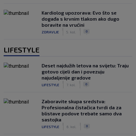
Kardiolog upozorava: Evo što se
događa s krvnim tlakom ako dugo
boravite na vrućini
|
|
0
ZDRAVLJE
5. kol.
LIFESTYLE
Deset najdužih letova na svijetu: Traju
gotovo cijeli dan i povezuju
najudaljenije gradove
|
|
0
LIFESTYLE
7. kol.
Zaboravite skupa sredstva:
Profesionalna čistačica tvrdi da za
blistave podove trebate samo dva
sastojka
|
|
0
LIFESTYLE
6. kol.