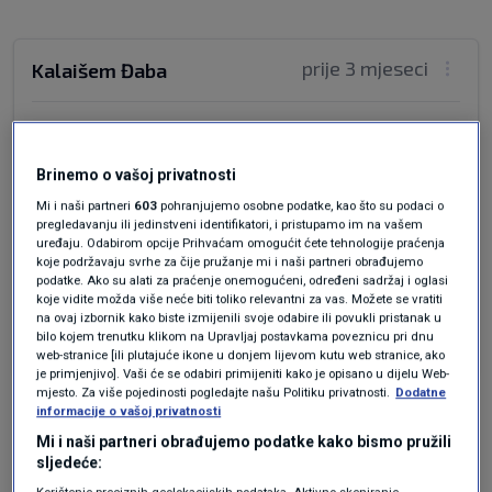
prije 3 mjeseci
Kalaišem Đaba
Aaaa,pa to je samo jedan od 509 po danu koje
nikad ne uvate jer im niko ne dojavi.Triba dojavit
Brinemo o vašoj privatnosti
uvik unaj u koga je gol ukraden,ili zavidni
Mi i naši partneri
603
pohranjujemo osobne podatke, kao što su podaci o
susid,unda rvacke dektive znaju da moraju
pregledavanju ili jedinstveni identifikatori, i pristupamo im na vašem
dejstvovati.Tako je bilo svo vrime doklema je
uređaju. Odabirom opcije Prihvaćam omogućit ćete tehnologije praćenja
naš Baandić bija živ,a i posli kako
koje podržavaju svrhe za čije pružanje mi i naši partneri obrađujemo
podatke. Ako su alati za praćenje onemogućeni, određeni sadržaj i oglasi
vidimo.Šteta,pica i arbanas nisu ga reanim'sali
koje vidite možda više neće biti toliko relevantni za vas. Možete se vratiti
na ovaj izbornik kako biste izmijenili svoje odabire ili povukli pristanak u
Odgovor
bilo kojem trenutku klikom na Upravljaj postavkama poveznicu pri dnu
web-stranice [ili plutajuće ikone u donjem lijevom kutu web stranice, ako
je primjenjivo]. Vaši će se odabiri primijeniti kako je opisano u dijelu Web-
mjesto. Za više pojedinosti pogledajte našu Politiku privatnosti.
Dodatne
informacije o vašoj privatnosti
Mi i naši partneri obrađujemo podatke kako bismo pružili
sljedeće:
Korištenje preciznih geolokacijskih podataka. Aktivno skeniranje