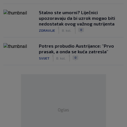
Stalno ste umorni? Liječnici
upozoravaju da bi uzrok mogao biti
nedostatak ovog važnog nutrijenta
|
|
0
ZDRAVLJE
8. kol.
Potres probudio Austrijance: "Prvo
prasak, a onda se kuća zatresla"
|
|
0
SVIJET
8. kol.
Oglas