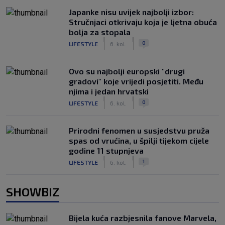
Japanke nisu uvijek najbolji izbor:
Stručnjaci otkrivaju koja je ljetna obuća
bolja za stopala
|
|
0
LIFESTYLE
6. kol.
Ovo su najbolji europski "drugi
gradovi" koje vrijedi posjetiti. Među
njima i jedan hrvatski
|
|
0
LIFESTYLE
6. kol.
Prirodni fenomen u susjedstvu pruža
spas od vrućina, u špilji tijekom cijele
godine 11 stupnjeva
|
|
1
LIFESTYLE
6. kol.
SHOWBIZ
Bijela kuća razbjesnila fanove Marvela,