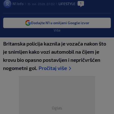
1
N1 Info
LIFESTYLE
15. svi. 2026. 07:02
|
|
|
Dodajte N1 u omiljeni Google izvor
Više
Britanska policija kaznila je vozača nakon što
je snimljen kako vozi automobil na čijem je
krovu bio opasno postavljen i nepričvršćen
nogometni gol.
Pročitaj više
Oglas