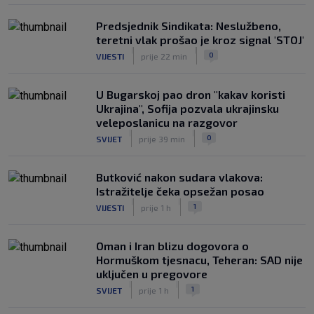
Predsjednik Sindikata: Neslužbeno,
teretni vlak prošao je kroz signal 'STOJ'
|
|
0
VIJESTI
prije 22 min
U Bugarskoj pao dron "kakav koristi
Ukrajina", Sofija pozvala ukrajinsku
veleposlanicu na razgovor
|
|
0
SVIJET
prije 39 min
Butković nakon sudara vlakova:
Istražitelje čeka opsežan posao
|
|
1
VIJESTI
prije 1 h
Oman i Iran blizu dogovora o
Hormuškom tjesnacu, Teheran: SAD nije
uključen u pregovore
|
|
1
SVIJET
prije 1 h