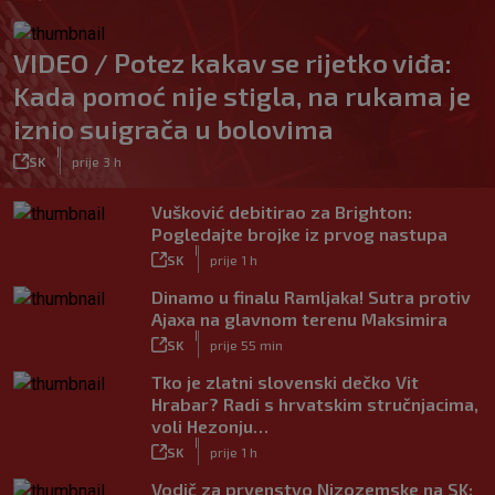
VIDEO / Potez kakav se rijetko viđa:
Kada pomoć nije stigla, na rukama je
iznio suigrača u bolovima
|
SK
prije 3 h
Vušković debitirao za Brighton:
Pogledajte brojke iz prvog nastupa
|
SK
prije 1 h
Dinamo u finalu Ramljaka! Sutra protiv
Ajaxa na glavnom terenu Maksimira
|
SK
prije 55 min
Tko je zlatni slovenski dečko Vit
Hrabar? Radi s hrvatskim stručnjacima,
voli Hezonju…
|
SK
prije 1 h
Vodič za prvenstvo Nizozemske na SK: