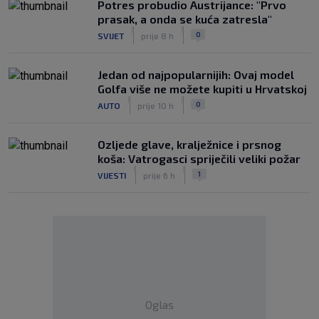
Potres probudio Austrijance: "Prvo
prasak, a onda se kuća zatresla"
|
|
0
SVIJET
prije 8 h
Jedan od najpopularnijih: Ovaj model
Golfa više ne možete kupiti u Hrvatskoj
|
|
0
AUTO
prije 10 h
Ozljede glave, kralježnice i prsnog
koša: Vatrogasci spriječili veliki požar
|
|
1
VIJESTI
prije 6 h
Oglas