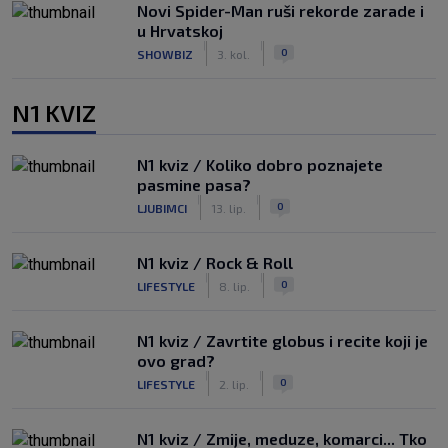
Novi Spider-Man ruši rekorde zarade i
u Hrvatskoj
|
|
0
SHOWBIZ
3. kol.
N1 KVIZ
N1 kviz / Koliko dobro poznajete
pasmine pasa?
|
|
0
LJUBIMCI
13. lip.
N1 kviz / Rock & Roll
|
|
0
LIFESTYLE
8. lip.
N1 kviz / Zavrtite globus i recite koji je
ovo grad?
|
|
0
LIFESTYLE
2. lip.
N1 kviz / Zmije, meduze, komarci... Tko