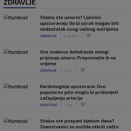
ZDRAVLJE
Stalno ste umorni? Liječnici
upozoravaju da bi uzrok mogao biti
nedostatak ovog važnog nutrijenta
|
|
0
ZDRAVLJE
prije 13 h
Ove znakove dehidracije mnogi
pripisuju umoru: Prepoznajte ih na
vrijeme
|
|
0
ZDRAVLJE
7. kol.
Kardiologinja upozorava: Ovo
popularno piće moglo bi pridonijeti
začepljenju arterija
|
|
2
LIFESTYLE
7. kol.
Stalno ste pospani tijekom dana?
Znanstvenici su možda otkrili zašto
|
|