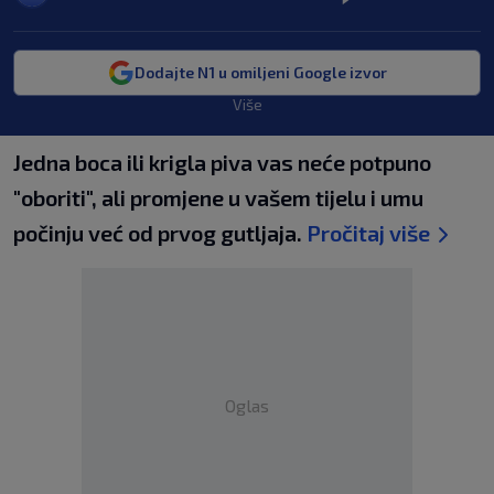
Dodajte N1 u omiljeni Google izvor
Više
Jedna boca ili krigla piva vas neće potpuno
"oboriti", ali promjene u vašem tijelu i umu
počinju već od prvog gutljaja.
Pročitaj više
Oglas