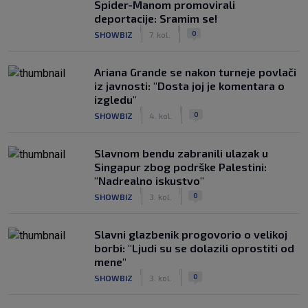
Spider-Manom promovirali
deportacije: Sramim se!
|
|
0
SHOWBIZ
7. kol.
Ariana Grande se nakon turneje povlači
iz javnosti: "Dosta joj je komentara o
izgledu"
|
|
0
SHOWBIZ
4. kol.
Slavnom bendu zabranili ulazak u
Singapur zbog podrške Palestini:
"Nadrealno iskustvo"
|
|
0
SHOWBIZ
3. kol.
Slavni glazbenik progovorio o velikoj
borbi: "Ljudi su se dolazili oprostiti od
mene"
|
|
0
SHOWBIZ
3. kol.