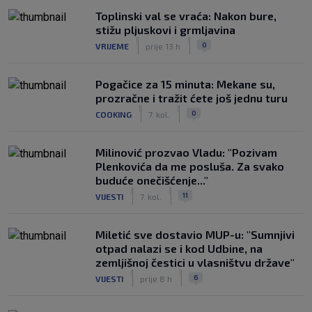
Toplinski val se vraća: Nakon bure,
stižu pljuskovi i grmljavina
|
|
0
VRIJEME
prije 13 h
Pogačice za 15 minuta: Mekane su,
prozračne i tražit ćete još jednu turu
|
|
0
COOKING
7. kol.
Milinović prozvao Vladu: "Pozivam
Plenkovića da me posluša. Za svako
buduće onečišćenje..."
|
|
11
VIJESTI
7. kol.
Miletić sve dostavio MUP-u: "Sumnjivi
otpad nalazi se i kod Udbine, na
zemljišnoj čestici u vlasništvu države"
|
|
6
VIJESTI
prije 8 h