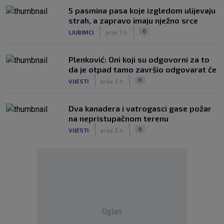
5 pasmina pasa koje izgledom ulijevaju
strah, a zapravo imaju nježno srce
|
|
0
LJUBIMCI
prije 1 h
Plenković: Oni koji su odgovorni za to
da je otpad tamo završio odgovarat će
|
|
11
VIJESTI
prije 2 h
Dva kanadera i vatrogasci gase požar
na nepristupačnom terenu
|
|
0
VIJESTI
prije 2 h
Oglas