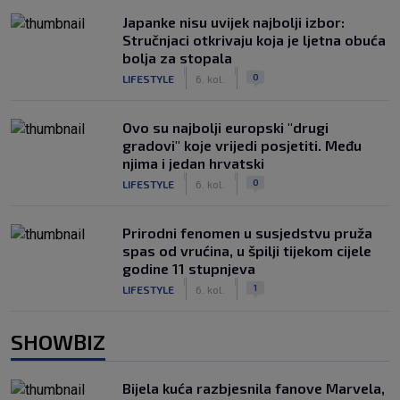
Japanke nisu uvijek najbolji izbor:
Stručnjaci otkrivaju koja je ljetna obuća
bolja za stopala
|
|
0
LIFESTYLE
6. kol.
Ovo su najbolji europski "drugi
gradovi" koje vrijedi posjetiti. Među
njima i jedan hrvatski
|
|
0
LIFESTYLE
6. kol.
Prirodni fenomen u susjedstvu pruža
spas od vrućina, u špilji tijekom cijele
godine 11 stupnjeva
|
|
1
LIFESTYLE
6. kol.
SHOWBIZ
Bijela kuća razbjesnila fanove Marvela,