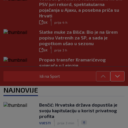
PSV juri rekord, spektakularna
pojačanja u Ajaxu, a posebna priča su
Hrvati
|
SK
prije 4 h
Slatke muke za Bilića: Bio je na širem
popisu Vatrenih za SP, a sada je
pogotkom ušao u sezonu
|
SK
prije 3 h
Propao transfer Kramarićevog
suigrača u Leipzig
|
SK
prije 2 h
Idi na Sport
Dinamov (potencijalni) suparnik u play-
offu Lige prvaka do pobjede u
NAJNOVIJE
dramatičnoj završnici
|
SK
prije 2 h
Benčić: Hrvatska država dopustila je
Modrić se vraća u formu: U porazu
svoju kapitulaciju u korist privatnog
Milana protiv Chelseaja dobio veću
profita
minutažu
|
|
0
VIJESTI
prije 3 min
|
SK
prije 4 h