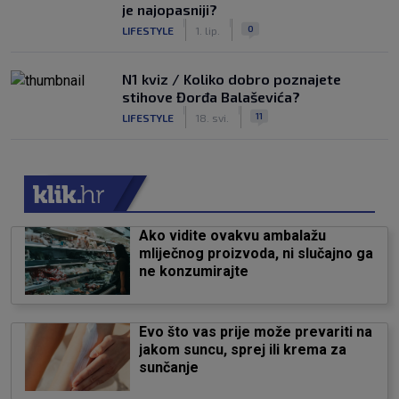
je najopasniji?
|
|
0
LIFESTYLE
1. lip.
N1 kviz / Koliko dobro poznajete
stihove Đorđa Balaševića?
|
|
11
LIFESTYLE
18. svi.
Ako vidite ovakvu ambalažu
mliječnog proizvoda, ni slučajno ga
ne konzumirajte
Evo što vas prije može prevariti na
jakom suncu, sprej ili krema za
sunčanje