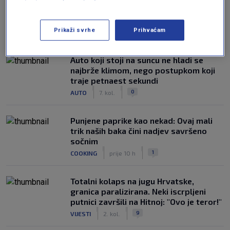
NAJČITANIJE
Prikaži svrhe
Prihvaćam
Auto koji stoji na suncu ne hladi se
najbrže klimom, nego postupkom koji
traje petnaest sekundi
|
|
0
AUTO
7. kol.
Punjene paprike kao nekad: Ovaj mali
trik naših baka čini nadjev savršeno
sočnim
|
|
1
COOKING
prije 10 h
Totalni kolaps na jugu Hrvatske,
granica paralizirana. Neki iscrpljeni
putnici završili na Hitnoj: "Ovo je teror!"
|
|
9
VIJESTI
2. kol.