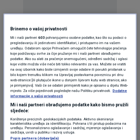
Brinemo o vašoj privatnosti
Oglas
Mi i naši partneri
603
pohranjujemo osobne podatke, kao što su podaci o
pregledavanju ili jedinstveni identifikatori, i pristupamo im na vašem
uređaju. Odabirom opcije Prihvaćam omogućit ćete tehnologije praćenja
koje podržavaju svrhe za čije pružanje mi i naši partneri obrađujemo
podatke. Ako su alati za praćenje onemogućeni, određeni sadržaj i oglasi
koje vidite možda više neće biti toliko relevantni za vas. Možete se vratiti
na ovaj izbornik kako biste izmijenili svoje odabire ili povukli pristanak u
bilo kojem trenutku klikom na Upravljaj postavkama poveznicu pri dnu
web-stranice [ili plutajuće ikone u donjem lijevom kutu web stranice, ako
je primjenjivo]. Vaši će se odabiri primijeniti kako je opisano u dijelu Web-
mjesto. Za više pojedinosti pogledajte našu Politiku privatnosti.
Dodatne
informacije o vašoj privatnosti
Mi i naši partneri obrađujemo podatke kako bismo pružili
Oglas
sljedeće:
Korištenje preciznih geolokacijskih podataka. Aktivno skeniranje
karakteristika uređaja za identifikaciju. Pohrana i/ili pristup podacima na
uređaju. Personalizirano oglašavanje i sadržaj, mjerenje oglašavanja i
sadržaja, uvidi u publiku i razvoj usluga.
Popis partnera (dobavljača)