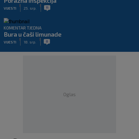
Porazna inspekcija
|
|
11
VIJESTI
25. srp.
KOMENTAR TJEDNA
Bura u čaši limunade
|
|
0
VIJESTI
18. srp.
Oglas