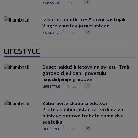
0
ZDRAVLJE
7. kol.
Izvanredno otkriće: Aktivni sastojak
Viagre zaustavlja metastaze
|
|
2
ZNANOST
6. kol.
LIFESTYLE
Deset najdužih letova na svijetu: Traju
gotovo cijeli dan i povezuju
najudaljenije gradove
|
|
0
LIFESTYLE
7. kol.
Zaboravite skupa sredstva:
Profesionalna čistačica tvrdi da za
blistave podove trebate samo dva
sastojka
|
|
0
LIFESTYLE
6. kol.