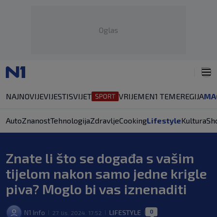
Oglas
NAJNOVIJE
VIJESTI
SVIJET
VRIJEME
N1 TEME
REGIJA
MA
Auto
Znanost
Tehnologija
Zdravlje
Cooking
Lifestyle
Kultura
Sh
Znate li što se događa s vašim
tijelom nakon samo jedne krigle
piva? Moglo bi vas iznenaditi
0
N1 Info
LIFESTYLE
27. lis. 2024. 17:52
|
|
|