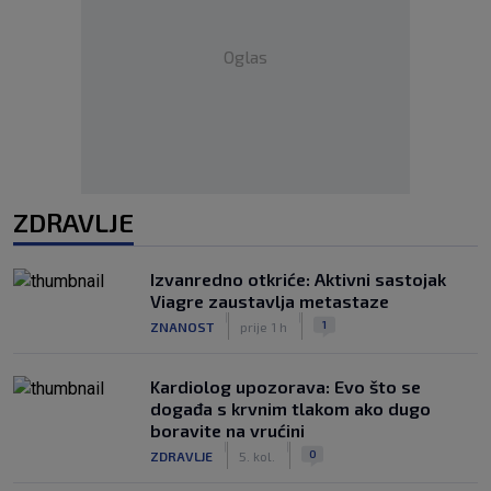
Oglas
ZDRAVLJE
Izvanredno otkriće: Aktivni sastojak
Viagre zaustavlja metastaze
|
|
1
ZNANOST
prije 1 h
Kardiolog upozorava: Evo što se
događa s krvnim tlakom ako dugo
boravite na vrućini
|
|
0
ZDRAVLJE
5. kol.