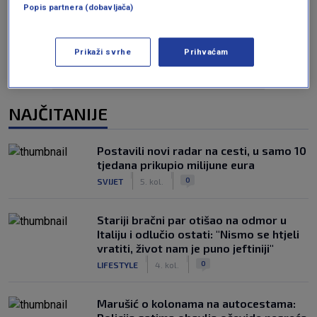
Oglas
Popis partnera (dobavljača)
Prikaži svrhe
Prihvaćam
NAJČITANIJE
Postavili novi radar na cesti, u samo 10
tjedana prikupio milijune eura
|
|
0
SVIJET
5. kol.
Stariji bračni par otišao na odmor u
Italiju i odlučio ostati: "Nismo se htjeli
vratiti, život nam je puno jeftiniji"
|
|
0
LIFESTYLE
4. kol.
Marušić o kolonama na autocestama: