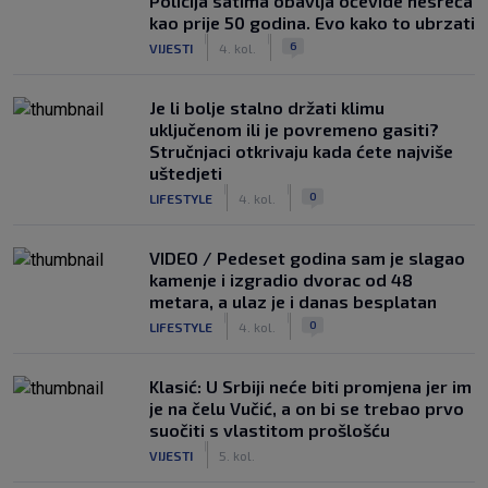
Policija satima obavlja očevide nesreća
kao prije 50 godina. Evo kako to ubrzati
|
|
6
VIJESTI
4. kol.
Je li bolje stalno držati klimu
uključenom ili je povremeno gasiti?
Stručnjaci otkrivaju kada ćete najviše
uštedjeti
|
|
0
LIFESTYLE
4. kol.
VIDEO / Pedeset godina sam je slagao
kamenje i izgradio dvorac od 48
metara, a ulaz je i danas besplatan
|
|
0
LIFESTYLE
4. kol.
Klasić: U Srbiji neće biti promjena jer im
je na čelu Vučić, a on bi se trebao prvo
suočiti s vlastitom prošlošću
|
VIJESTI
5. kol.