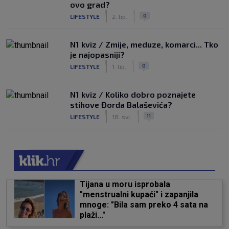
ovo grad?
|
|
0
LIFESTYLE
2. lip.
N1 kviz / Zmije, meduze, komarci... Tko
je najopasniji?
|
|
0
LIFESTYLE
1. lip.
N1 kviz / Koliko dobro poznajete
stihove Đorđa Balaševića?
|
|
11
LIFESTYLE
18. svi.
Tijana u moru isprobala
"menstrualni kupaći" i zapanjila
mnoge: "Bila sam preko 4 sata na
plaži..."