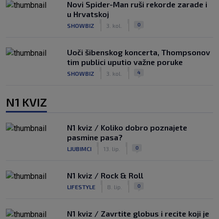
Novi Spider-Man ruši rekorde zarade i
u Hrvatskoj
|
|
0
SHOWBIZ
3. kol.
Uoči šibenskog koncerta, Thompsonov
tim publici uputio važne poruke
|
|
4
SHOWBIZ
3. kol.
N1 KVIZ
N1 kviz / Koliko dobro poznajete
pasmine pasa?
|
|
0
LJUBIMCI
13. lip.
N1 kviz / Rock & Roll
|
|
0
LIFESTYLE
8. lip.
N1 kviz / Zavrtite globus i recite koji je