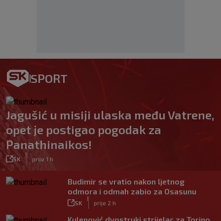
SPORT
Jagušić u misiji ulaska među Vatrene,
opet je postigao pogodak za
Panathinaikos!
|
SK
prije 1 h
Budimir se vratio nakon ljetnog
odmora i odmah zabio za Osasunu
|
SK
prije 2 h
Kulenović dvostruki strijelac za Torino,