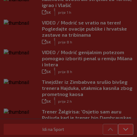
igrao i Vlašić
|
SK
prije 1 h
VIDEO / Modrić se vratio na teren!
Pogledajte ovacije publike i hrvatske
zastave na tribinama
|
SK
prije 8 h
VIDEO / Modrić genijalnim potezom
pomogao izboriti penal u remiju Milana
i Intera
|
SK
prije 8 h
Tinejdžer iz Zimbabvea srušio bivšeg
trenera Hajduka, utakmica kasnila zbog
prometnog kaosa
|
SK
prije 2 h
Trener Žalgirisa: ‘Osjetio sam auru
Poljuda kad je trener bio Dambrauskas.
Hajduk danas igra nestabilno’
Idi na Sport
|
SK
prije 4 h