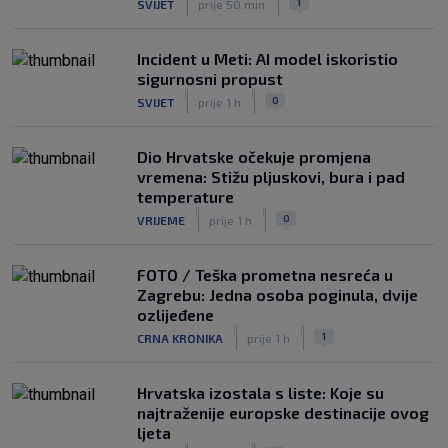
1
SVIJET
prije 50 min
Incident u Meti: AI model iskoristio
sigurnosni propust
|
|
0
SVIJET
prije 1 h
Dio Hrvatske očekuje promjena
vremena: Stižu pljuskovi, bura i pad
temperature
|
|
0
VRIJEME
prije 1 h
FOTO / Teška prometna nesreća u
Zagrebu: Jedna osoba poginula, dvije
ozlijeđene
|
|
1
CRNA KRONIKA
prije 1 h
Hrvatska izostala s liste: Koje su
najtraženije europske destinacije ovog
ljeta
|
|