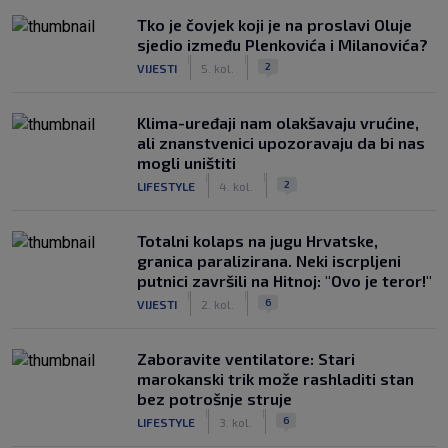
Tko je čovjek koji je na proslavi Oluje
sjedio između Plenkovića i Milanovića?
|
|
2
VIJESTI
5. kol.
Klima-uređaji nam olakšavaju vrućine,
ali znanstvenici upozoravaju da bi nas
mogli uništiti
|
|
2
LIFESTYLE
4. kol.
Totalni kolaps na jugu Hrvatske,
granica paralizirana. Neki iscrpljeni
putnici završili na Hitnoj: "Ovo je teror!"
|
|
6
VIJESTI
2. kol.
Zaboravite ventilatore: Stari
marokanski trik može rashladiti stan
bez potrošnje struje
|
|
6
LIFESTYLE
3. kol.