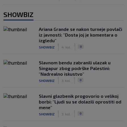
SHOWBIZ
Ariana Grande se nakon turneje povlači
iz javnosti: "Dosta joj je komentara o
izgledu"
|
|
0
SHOWBIZ
4. kol.
Slavnom bendu zabranili ulazak u
Singapur zbog podrške Palestini:
"Nadrealno iskustvo"
|
|
0
SHOWBIZ
3. kol.
Slavni glazbenik progovorio o velikoj
borbi: "Ljudi su se dolazili oprostiti od
mene"
|
|
0
SHOWBIZ
3. kol.