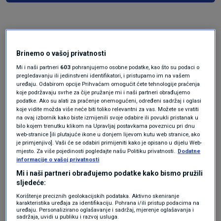
Brinemo o vašoj privatnosti
Mi i naši partneri
603
pohranjujemo osobne podatke, kao što su podaci o
pregledavanju ili jedinstveni identifikatori, i pristupamo im na vašem
uređaju. Odabirom opcije Prihvaćam omogućit ćete tehnologije praćenja
koje podržavaju svrhe za čije pružanje mi i naši partneri obrađujemo
Oglas
podatke. Ako su alati za praćenje onemogućeni, određeni sadržaj i oglasi
koje vidite možda više neće biti toliko relevantni za vas. Možete se vratiti
na ovaj izbornik kako biste izmijenili svoje odabire ili povukli pristanak u
bilo kojem trenutku klikom na Upravljaj postavkama poveznicu pri dnu
web-stranice [ili plutajuće ikone u donjem lijevom kutu web stranice, ako
je primjenjivo]. Vaši će se odabiri primijeniti kako je opisano u dijelu Web-
mjesto. Za više pojedinosti pogledajte našu Politiku privatnosti.
Dodatne
informacije o vašoj privatnosti
Mi i naši partneri obrađujemo podatke kako bismo pružili
sljedeće:
Korištenje preciznih geolokacijskih podataka. Aktivno skeniranje
karakteristika uređaja za identifikaciju. Pohrana i/ili pristup podacima na
uređaju. Personalizirano oglašavanje i sadržaj, mjerenje oglašavanja i
sadržaja, uvidi u publiku i razvoj usluga.