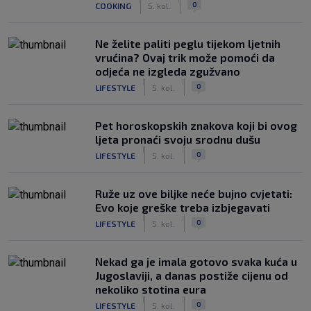
0
COOKING
5. kol.
Ne želite paliti peglu tijekom ljetnih
vrućina? Ovaj trik može pomoći da
odjeća ne izgleda zgužvano
|
|
0
LIFESTYLE
5. kol.
Pet horoskopskih znakova koji bi ovog
ljeta pronaći svoju srodnu dušu
|
|
0
LIFESTYLE
5. kol.
Ruže uz ove biljke neće bujno cvjetati:
Evo koje greške treba izbjegavati
|
|
0
LIFESTYLE
5. kol.
Nekad ga je imala gotovo svaka kuća u
Jugoslaviji, a danas postiže cijenu od
nekoliko stotina eura
|
|
0
LIFESTYLE
5. kol.