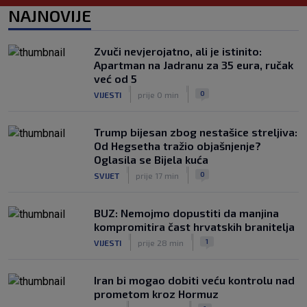
Vatreni u Cityju sve bolji: ‘Kovačić
NAJNOVIJE
izgleda potpuno fit, a Gvardiol bi
mogao biti starter na boku’
|
Zvuči nevjerojatno, ali je istinito:
SK
prije 4 h
Apartman na Jadranu za 35 eura, ručak
Luis Figo žestoko prozvao Infantina:
već od 5
‘Najniže, najlopovskije i kukavički
|
|
0
VIJESTI
prije 0 min
sebično ponašanje. Mora otići!’
|
SK
prije 6 h
Trump bijesan zbog nestašice streljiva:
Od Hegsetha tražio objašnjenje?
Oglasila se Bijela kuća
|
|
0
SVIJET
prije 17 min
BUZ: Nemojmo dopustiti da manjina
kompromitira čast hrvatskih branitelja
|
|
1
VIJESTI
prije 28 min
Iran bi mogao dobiti veću kontrolu nad
prometom kroz Hormuz
|
|