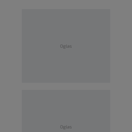
Oglas
Oglas