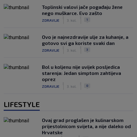
Toplinski valovi jače pogađaju žene
nego muškarce. Evo zašto
|
|
1
ZDRAVLJE
3. kol.
Ovo je najnezdravije ulje za kuhanje, a
gotovo svi ga koriste svaki dan
|
|
3
ZDRAVLJE
3. kol.
Bol u koljenu nije uvijek posljedica
starenja: Jedan simptom zahtijeva
oprez
|
|
0
ZDRAVLJE
3. kol.
LIFESTYLE
Ovaj grad proglašen je kulinarskom
prijestolnicom svijeta, a nije daleko od
Hrvatske
|
|