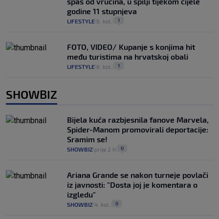
spas od vrućina, u špilji tijekom cijele
godine 11 stupnjeva
1
LIFESTYLE
6. kol.
|
|
FOTO, VIDEO/ Kupanje s konjima hit
među turistima na hrvatskoj obali
1
LIFESTYLE
6. kol.
|
|
SHOWBIZ
Bijela kuća razbjesnila fanove Marvela,
Spider-Manom promovirali deportacije:
Sramim se!
0
SHOWBIZ
prije 2 h
|
|
Ariana Grande se nakon turneje povlači
iz javnosti: "Dosta joj je komentara o
izgledu"
0
SHOWBIZ
4. kol.
|
|