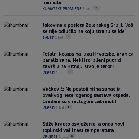
mamuta
2
KLIMATSKE PROMJENE
5. kol.
|
|
Jakovina o posjetu Zelenskog Srbiji: "Još
se nije odlučilo na koju stranu se ide"
5
SVIJET
7. kol.
|
|
Totalni kolaps na jugu Hrvatske, granica
paralizirana. Neki iscrpljeni putnici
završili na Hitnoj: "Ovo je teror!"
7
VIJESTI
2. kol.
|
|
Vučković: Ne postoji hitna sanacija
ovakvog heterogenog sastava otpada.
Građani su s razlogom zabrinuti!
19
VIJESTI
7. kol.
|
|
Stiže kratko osvježenje, a onda novi
toplinski val i rast temperatura
0
VRIJEME
7. kol.
|
|