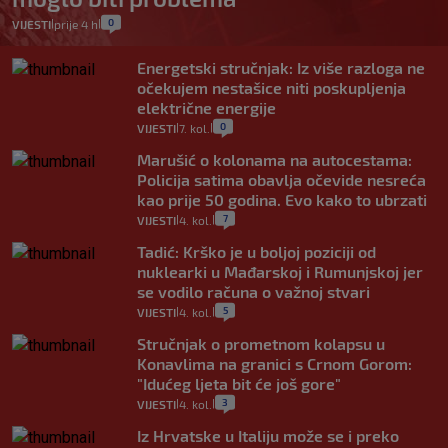
0
VIJESTI
prije 4 h
|
|
Energetski stručnjak: Iz više razloga ne
očekujem nestašice niti poskupljenja
električne energije
0
VIJESTI
7. kol.
|
|
Marušić o kolonama na autocestama:
Policija satima obavlja očevide nesreća
kao prije 50 godina. Evo kako to ubrzati
7
VIJESTI
4. kol.
|
|
Tadić: Krško je u boljoj poziciji od
nuklearki u Mađarskoj i Rumunjskoj jer
se vodilo računa o važnoj stvari
5
VIJESTI
4. kol.
|
|
Stručnjak o prometnom kolapsu u
Konavlima na granici s Crnom Gorom:
"Idućeg ljeta bit će još gore"
3
VIJESTI
4. kol.
|
|
Iz Hrvatske u Italiju može se i preko