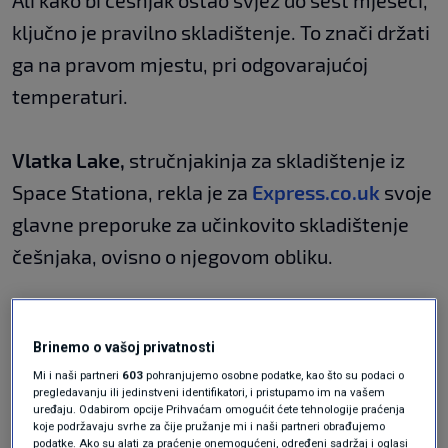
Ali kako bi češnjak ostao svjež do šest mjeseci,
ključno je pravilno skladištenje. To znači držati
ga na pravom mjestu, pri odgovarajućoj
temperaturi.
Vlatka Lake,
stručnjakinja za skladištenje iz
Space Stationa, rekla je za
Express.co.uk
svoje
glavne preporuke za učinkovito skladištenje
češnjaka, ovisno o njegovom obliku.
Kao pravilo, stručnjakinja je savjetovala da se
Brinemo o vašoj privatnosti
cijele lukovice češnjaka ne čuvaju u hladnjaku
Mi i naši partneri
603
pohranjujemo osobne podatke, kao što su podaci o
iz jednog specifičnog razloga.
pregledavanju ili jedinstveni identifikatori, i pristupamo im na vašem
uređaju. Odabirom opcije Prihvaćam omogućit ćete tehnologije praćenja
Skladištenje cijelog
koje podržavaju svrhe za čije pružanje mi i naši partneri obrađujemo
podatke. Ako su alati za praćenje onemogućeni, određeni sadržaj i oglasi