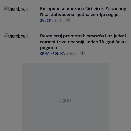
Europom se ubrzano širi virus Zapadnog
Nila: Zahvaćena i jedna zemlja regije
0
SVIJET
prije 2 h
|
|
Raste broj prometnih nesreća i ozljeda: I
romobili sve opasniji, jedan 14-godišnjak
poginuo
1
CRNA KRONIKA
prije 2 h
|
|
Oglas