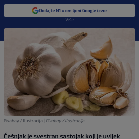
Dodajte N1 u omiljeni Google izvor
Više
Pixabay / Ilustracija
|
Pixabay / Ilustracija
Češnjak je svestran sastojak koji je uvijek