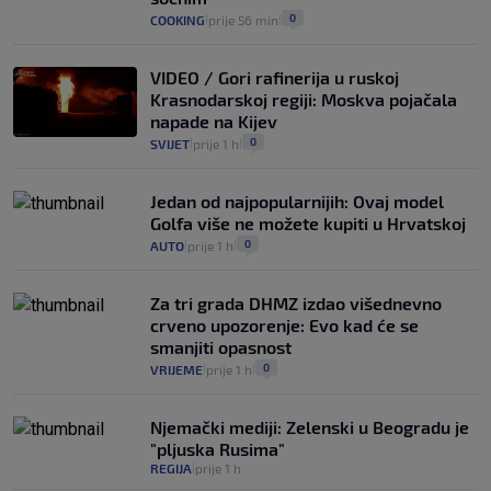
0
COOKING
prije 56 min
|
|
VIDEO / Gori rafinerija u ruskoj
Krasnodarskoj regiji: Moskva pojačala
napade na Kijev
0
SVIJET
prije 1 h
|
|
Jedan od najpopularnijih: Ovaj model
Golfa više ne možete kupiti u Hrvatskoj
0
AUTO
prije 1 h
|
|
Za tri grada DHMZ izdao višednevno
crveno upozorenje: Evo kad će se
smanjiti opasnost
0
VRIJEME
prije 1 h
|
|
Njemački mediji: Zelenski u Beogradu je
"pljuska Rusima"
REGIJA
prije 1 h
|