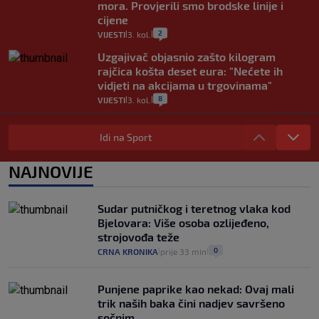
mora. Provjerili smo brodske linije i
cijene
2
VIJESTI
3. kol.
|
|
Uzgajivač objasnio zašto kilogram
rajčica košta deset eura: "Nećete ih
vidjeti na akcijama u trgovinama"
8
VIJESTI
3. kol.
|
|
Selidba je jedno od stresnijih iskustava.
Evo aktualnih cijena i nekoliko savjeta
Idi na Sport
da prođe što lakše i jeftinije
0
VIJESTI
2. kol.
NAJNOVIJE
|
|
Izračunali smo koliko košta putovanje
automobilom na Hvar iz Zagreba, a
Sudar putničkog i teretnog vlaka kod
koliko iz Osijeka
Bjelovara: Više osoba ozlijeđeno,
14
VIJESTI
2. kol.
|
|
strojovođa teže
0
CRNA KRONIKA
prije 33 min
|
|
Punjene paprike kao nekad: Ovaj mali
trik naših baka čini nadjev savršeno
sočnim