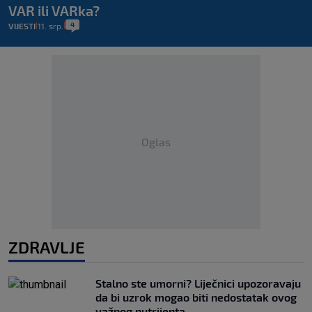
VAR ili VARka?
4
VIJESTI
11. srp.
|
|
Oglas
ZDRAVLJE
Stalno ste umorni? Liječnici upozoravaju
da bi uzrok mogao biti nedostatak ovog
važnog nutrijenta