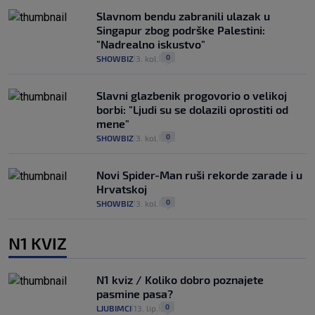
Slavnom bendu zabranili ulazak u
Singapur zbog podrške Palestini:
"Nadrealno iskustvo"
0
SHOWBIZ
3. kol.
|
|
Slavni glazbenik progovorio o velikoj
borbi: "Ljudi su se dolazili oprostiti od
mene"
0
SHOWBIZ
3. kol.
|
|
Novi Spider-Man ruši rekorde zarade i u
Hrvatskoj
0
SHOWBIZ
3. kol.
|
|
N1 KVIZ
N1 kviz / Koliko dobro poznajete
pasmine pasa?
0
LJUBIMCI
13. lip.
|
|