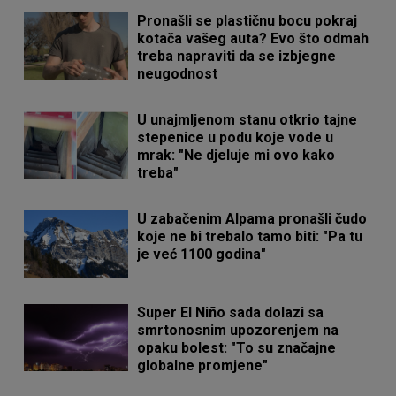
Pronašli se plastičnu bocu pokraj
kotača vašeg auta? Evo što odmah
treba napraviti da se izbjegne
neugodnost
U unajmljenom stanu otkrio tajne
stepenice u podu koje vode u
mrak: "Ne djeluje mi ovo kako
treba"
U zabačenim Alpama pronašli čudo
koje ne bi trebalo tamo biti: "Pa tu
je već 1100 godina"
Super El Niño sada dolazi sa
smrtonosnim upozorenjem na
opaku bolest: "To su značajne
globalne promjene"