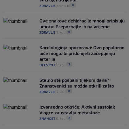
0
ZDRAVLJE
prije 4 h
|
|
Ove znakove dehidracije mnogi pripisuju
umoru: Prepoznajte ih na vrijeme
0
ZDRAVLJE
7. kol.
|
|
Kardiologinja upozorava: Ovo popularno
piće moglo bi pridonijeti začepljenju
arterija
2
LIFESTYLE
7. kol.
|
|
Stalno ste pospani tijekom dana?
Znanstvenici su možda otkrili zašto
0
ZDRAVLJE
7. kol.
|
|
Izvanredno otkriće: Aktivni sastojak
Viagre zaustavlja metastaze
2
ZNANOST
6. kol.
|
|