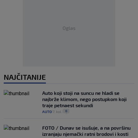
Oglas
NAJČITANIJE
Auto koji stoji na suncu ne hladi se
najbrže klimom, nego postupkom koji
traje petnaest sekundi
0
AUTO
7. kol.
|
|
FOTO / Dunav se isušuje, a na površinu
izranjaju njemački ratni brodovi i kosti