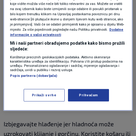
koje vidite možda više neće biti toliko relevantni za vas. Možete se vratiti
češnjaka
na ovaj izbornik kako biste izmijenili svoje odabire ili povukli pristanak u
bilo kojem trenutku klikom na Upravljaj postavkama poveznicu pri dnu
web-stranice [ili plutajuće ikone u donjem lijevom kutu web stranice, ako
je primjenjivo]. Vaši će se odabiri primijeniti kako je opisano u dijelu Web-
mjesto. Za više pojedinosti pogledajte našu Politiku privatnosti.
Dodatne
informacije o vašoj privatnosti
Kako biste održali njegovu svježinu, držite
Mi i naši partneri obrađujemo podatke kako bismo pružili
lukovice
češnjaka
netaknutima i u njihovoj
sljedeće:
papirnatoj ljusci. Njihovo guljenje ubrzava
Korištenje preciznih geolokacijskih podataka. Aktivno skeniranje
karakteristika uređaja za identifikaciju. Pohrana i/ili pristup podacima na
sušenje i smanjuje rok trajanja.
uređaju. Personalizirano oglašavanje i sadržaj, mjerenje oglašavanja i
sadržaja, uvidi u publiku i razvoj usluga.
Popis partnera (dobavljača)
Čuvajte cijeli, neoguljeni češnjak na hladnom i
suhom mjestu s dobrom cirkulacijom zraka,
Prikaži svrhe
Prihvaćam
poput smočnice ili ormara.
Izbjegavajte hlađenje jer hladnoća može
uzrokovati klijanje i gorčinu. Koristite košaru ili