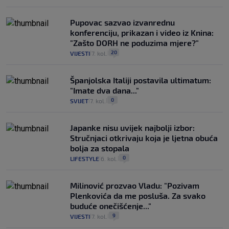
Pupovac sazvao izvanrednu
konferenciju, prikazan i video iz Knina:
"Zašto DORH ne poduzima mjere?"
20
VIJESTI
7. kol.
|
|
Španjolska Italiji postavila ultimatum:
"Imate dva dana..."
0
SVIJET
7. kol.
|
|
Japanke nisu uvijek najbolji izbor:
Stručnjaci otkrivaju koja je ljetna obuća
bolja za stopala
0
LIFESTYLE
6. kol.
|
|
Milinović prozvao Vladu: "Pozivam
Plenkovića da me posluša. Za svako
buduće onečišćenje..."
9
VIJESTI
7. kol.
|
|