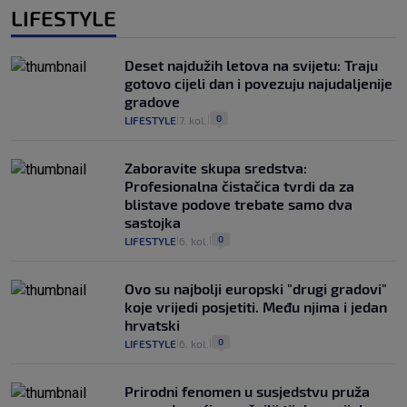
LIFESTYLE
Deset najdužih letova na svijetu: Traju
gotovo cijeli dan i povezuju najudaljenije
gradove
0
LIFESTYLE
7. kol.
|
|
Zaboravite skupa sredstva:
Profesionalna čistačica tvrdi da za
blistave podove trebate samo dva
sastojka
0
LIFESTYLE
6. kol.
|
|
Ovo su najbolji europski "drugi gradovi"
koje vrijedi posjetiti. Među njima i jedan
hrvatski
0
LIFESTYLE
6. kol.
|
|
Prirodni fenomen u susjedstvu pruža