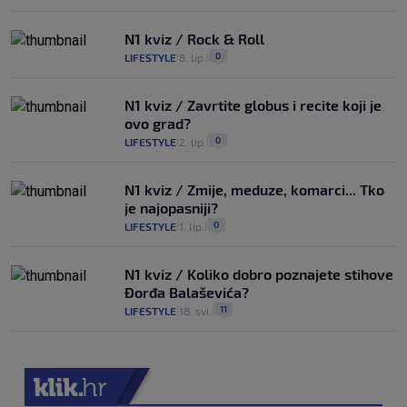
N1 kviz / Rock & Roll
0
LIFESTYLE
8. lip.
|
|
N1 kviz / Zavrtite globus i recite koji je
ovo grad?
0
LIFESTYLE
2. lip.
|
|
N1 kviz / Zmije, meduze, komarci... Tko
je najopasniji?
0
LIFESTYLE
1. lip.
|
|
N1 kviz / Koliko dobro poznajete stihove
Đorđa Balaševića?
11
LIFESTYLE
18. svi.
|
|