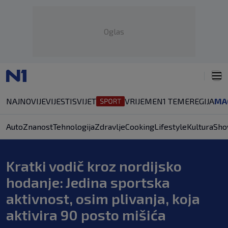
Oglas
NAJNOVIJE
VIJESTI
SVIJET
VRIJEME
N1 TEME
REGIJA
MA
Auto
Znanost
Tehnologija
Zdravlje
Cooking
Lifestyle
Kultura
Sho
Kratki vodič kroz nordijsko
hodanje: Jedina sportska
aktivnost, osim plivanja, koja
aktivira 90 posto mišića