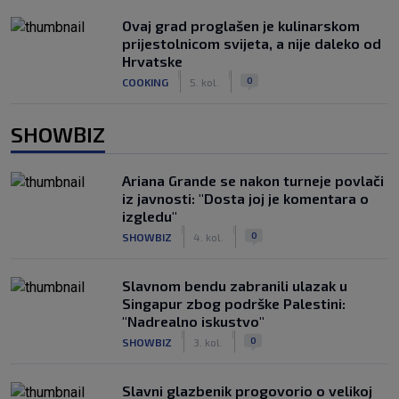
Ovaj grad proglašen je kulinarskom
prijestolnicom svijeta, a nije daleko od
Hrvatske
|
|
0
COOKING
5. kol.
SHOWBIZ
Ariana Grande se nakon turneje povlači
iz javnosti: "Dosta joj je komentara o
izgledu"
|
|
0
SHOWBIZ
4. kol.
Slavnom bendu zabranili ulazak u
Singapur zbog podrške Palestini:
"Nadrealno iskustvo"
|
|
0
SHOWBIZ
3. kol.
Slavni glazbenik progovorio o velikoj