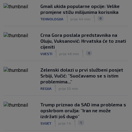
Gmail ukida popularne opcije: Velike
promjene stižu milijunima korisnika
|
|
0
TEHNOLOGIJA
prije 44 min
Crna Gora poslala predstavnika na
Oluju, Vuksanović: Hrvatska će to znati
cijeniti
|
|
0
VIJESTI
prije 46 min
Zelenski dolazi u prvi službeni posjet
Srbiji, Vučić: "Suočavamo se s istim
problemima..."
|
REGIJA
prije 55 min
Trump priznao da SAD ima problema s
opskrbom oružja: "Iran ne može
izdržati još dugo"
|
|
1
SVIJET
prije 1 h