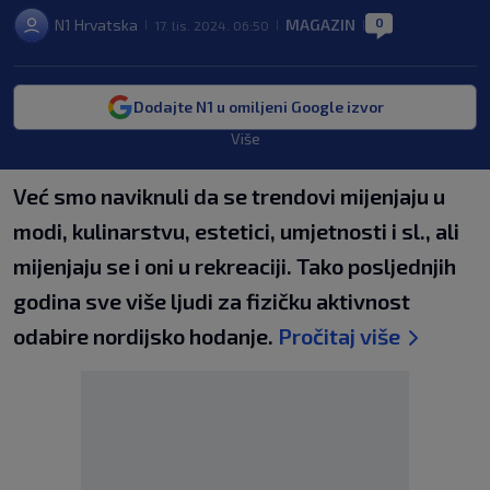
0
N1 Hrvatska
MAGAZIN
17. lis. 2024. 06:50
|
|
|
Dodajte N1 u omiljeni Google izvor
Više
Već smo naviknuli da se trendovi mijenjaju u
modi, kulinarstvu, estetici, umjetnosti i sl., ali
mijenjaju se i oni u rekreaciji. Tako posljednjih
godina sve više ljudi za fizičku aktivnost
odabire nordijsko hodanje.
Pročitaj više