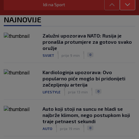
Idi na Sport
Kakav spektakl! Pogledajte čudesan
doček Salaha u Turskoj
NAJNOVIJE
|
SK
6. kol.
Rapsodija Hajduka u Litvi, playoff KL
Zalužni upozorava NATO: Rusija je
praktički je osiguran! Majstorije Šege i
pronašla protumjere za gotovo svako
Pajazitija
oružje
|
|
|
SK
6. kol.
0
SVIJET
prije 9 min
Kardiologinja upozorava: Ovo
popularno piće moglo bi pridonijeti
začepljenju arterija
|
|
0
LIFESTYLE
prije 13 min
Auto koji stoji na suncu ne hladi se
najbrže klimom, nego postupkom koji
traje petnaest sekundi
|
|
0
AUTO
prije 19 min