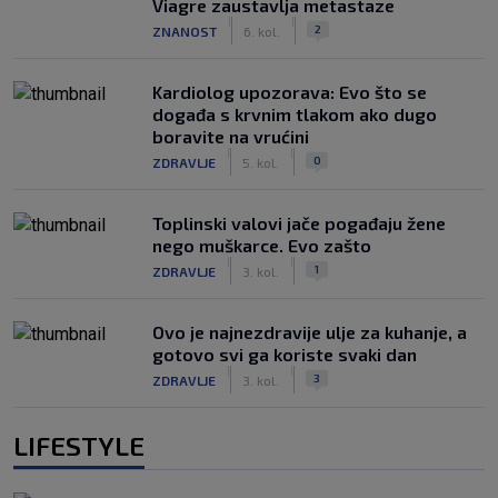
Viagre zaustavlja metastaze
|
|
2
ZNANOST
6. kol.
Kardiolog upozorava: Evo što se
događa s krvnim tlakom ako dugo
boravite na vrućini
|
|
0
ZDRAVLJE
5. kol.
Toplinski valovi jače pogađaju žene
nego muškarce. Evo zašto
|
|
1
ZDRAVLJE
3. kol.
Ovo je najnezdravije ulje za kuhanje, a
gotovo svi ga koriste svaki dan
|
|
3
ZDRAVLJE
3. kol.
LIFESTYLE