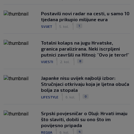
Postavili novi radar na cesti, u samo 10
tjedana prikupio milijune eura
|
|
1
SVIJET
5. kol.
Totalni kolaps na jugu Hrvatske,
granica paralizirana. Neki iscrpljeni
putnici završili na Hitnoj: "Ovo je teror!"
|
|
8
VIJESTI
2. kol.
Japanke nisu uvijek najbolji izbor:
Stručnjaci otkrivaju koja je ljetna obuća
bolja za stopala
|
|
0
LIFESTYLE
6. kol.
Srpski povjesničar o Oluji: Hrvati imaju
što slaviti, dobili su ono što im
povijesno pripada
|
|
4
REGIJA
6. kol.