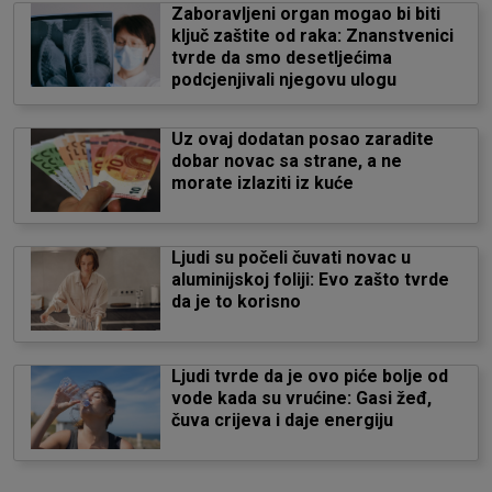
Zaboravljeni organ mogao bi biti
ključ zaštite od raka: Znanstvenici
tvrde da smo desetljećima
podcjenjivali njegovu ulogu
Uz ovaj dodatan posao zaradite
dobar novac sa strane, a ne
morate izlaziti iz kuće
Ljudi su počeli čuvati novac u
aluminijskoj foliji: Evo zašto tvrde
da je to korisno
Ljudi tvrde da je ovo piće bolje od
vode kada su vrućine: Gasi žeđ,
čuva crijeva i daje energiju