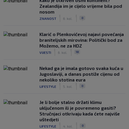
Kako je otkriven osmi kontinent?
Zealandija im je cijelo vrijeme bila pod
nosom
|
|
0
ZNANOST
6. kol.
Klarić o Plenkovićevoj najavi povećanja
braniteljskih mirovina: Politički bod za
Možemo, ne za HDZ
|
|
18
VIJESTI
6. kol.
Nekad ga je imala gotovo svaka kuća u
Jugoslaviji, a danas postiže cijenu od
nekoliko stotina eura
|
|
0
LIFESTYLE
5. kol.
Je li bolje stalno držati klimu
uključenom ili je povremeno gasiti?
Stručnjaci otkrivaju kada ćete najviše
uštedjeti
|
|
0
LIFESTYLE
4. kol.