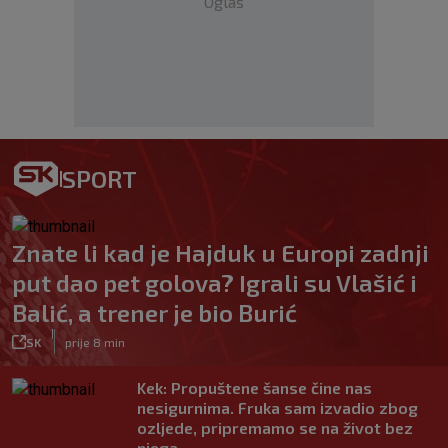
Oglas
SPORT
Znate li kad je Hajduk u Europi zadnji
put dao pet golova? Igrali su Vlašić i
Balić, a trener je bio Burić
|
SK
prije 8 min
Kek: Propuštene šanse čine nas
nesigurnima. Fruka sam izvadio zbog
ozljede, pripremamo se na život bez
njega