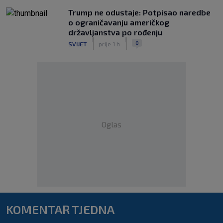
Trump ne odustaje: Potpisao naredbe
o ograničavanju američkog
državljanstva po rođenju
|
|
0
SVIJET
prije 1 h
Oglas
KOMENTAR TJEDNA