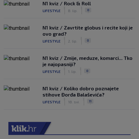
N1 kviz / Rock & Roll
|
|
0
LIFESTYLE
8. lip.
N1 kviz / Zavrtite globus i recite koji je
ovo grad?
|
|
0
LIFESTYLE
2. lip.
N1 kviz / Zmije, meduze, komarci... Tko
je najopasniji?
|
|
0
LIFESTYLE
1. lip.
N1 kviz / Koliko dobro poznajete
stihove Đorđa Balaševića?
|
|
11
LIFESTYLE
18. svi.