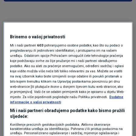
Brinemo o vašoj privatnosti
Mi i naši partneri
603
pohranjujemo osobne podatke, kao što su podaci o
pregledavanju ili jedinstveni identifikatori, i pristupamo im na vašem
uređaju. Odabirom opcije Prihvaćam omogućit ćete tehnologije praćenja
Oglas
koje podržavaju svrhe za čije pružanje mi i naši partneri obrađujemo
podatke. Ako su alati za praćenje onemogućeni, određeni sadržaj i oglasi
koje vidite možda više neće biti toliko relevantni za vas. Možete se vratiti
na ovaj izbornik kako biste izmijenili svoje odabire ili povukli pristanak u
bilo kojem trenutku klikom na Upravljaj postavkama poveznicu pri dnu
web-stranice [ili plutajuće ikone u donjem lijevom kutu web stranice, ako
je primjenjivo]. Vaši će se odabiri primijeniti kako je opisano u dijelu Web-
mjesto. Za više pojedinosti pogledajte našu Politiku privatnosti.
Dodatne
informacije o vašoj privatnosti
Mi i naši partneri obrađujemo podatke kako bismo pružili
sljedeće:
Korištenje preciznih geolokacijskih podataka. Aktivno skeniranje
karakteristika uređaja za identifikaciju. Pohrana i/ili pristup podacima na
uređaju. Personalizirano oglašavanje i sadržaj, mjerenje oglašavanja i