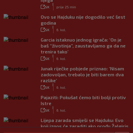
|
SK
prije 25 min
Ovo se Hajduku nije dogodilo već šest
godina
|
SK
6. kol.
Garcia istaknuo jednog igrača: ‘On je
baš “životinja”, zaustavljamo ga da ne
trenira tako’
|
SK
6. kol.
Junak riječke pobjede priznao: ‘Nisam
zadovoljan, trebalo je biti barem dva
razlike’
|
SK
6. kol.
Pajaziti: Pokušat ćemo biti bolji protiv
Istre
|
SK
6. kol.
Lijepa zarada smiješi se Hajduku: Evo
koji iznos će zaraditi ako prođu Žalgiris
|
SK
6. kol.