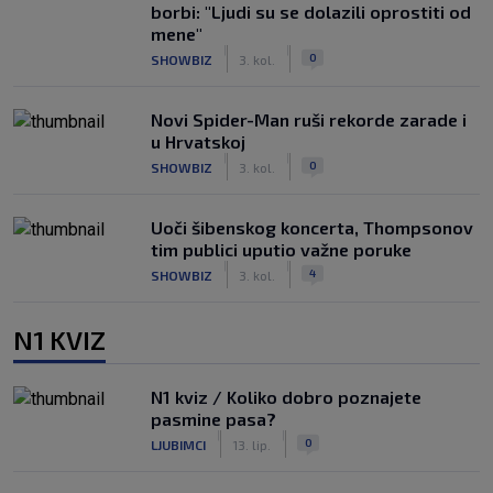
borbi: "Ljudi su se dolazili oprostiti od
mene"
|
|
0
SHOWBIZ
3. kol.
Novi Spider-Man ruši rekorde zarade i
u Hrvatskoj
|
|
0
SHOWBIZ
3. kol.
Uoči šibenskog koncerta, Thompsonov
tim publici uputio važne poruke
|
|
4
SHOWBIZ
3. kol.
N1 KVIZ
N1 kviz / Koliko dobro poznajete
pasmine pasa?
|
|
0
LJUBIMCI
13. lip.