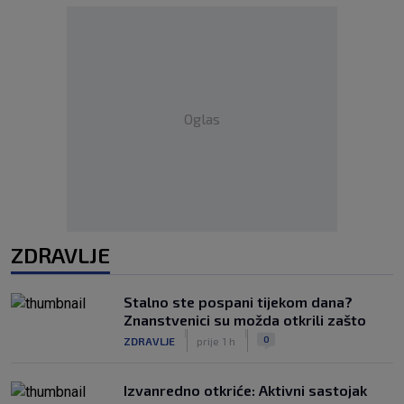
Oglas
ZDRAVLJE
Stalno ste pospani tijekom dana?
Znanstvenici su možda otkrili zašto
|
|
0
ZDRAVLJE
prije 1 h
Izvanredno otkriće: Aktivni sastojak