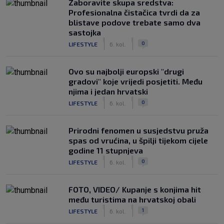
Zaboravite skupa sredstva:
Profesionalna čistačica tvrdi da za
blistave podove trebate samo dva
sastojka
|
|
0
LIFESTYLE
6. kol.
Ovo su najbolji europski "drugi
gradovi" koje vrijedi posjetiti. Među
njima i jedan hrvatski
|
|
0
LIFESTYLE
6. kol.
Prirodni fenomen u susjedstvu pruža
spas od vrućina, u špilji tijekom cijele
godine 11 stupnjeva
|
|
0
LIFESTYLE
6. kol.
FOTO, VIDEO/ Kupanje s konjima hit
među turistima na hrvatskoj obali
|
|
1
LIFESTYLE
6. kol.