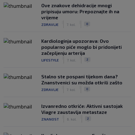
Ove znakove dehidracije mnogi
pripisuju umoru: Prepoznajte ih na
vrijeme
|
|
0
ZDRAVLJE
7. kol.
Kardiologinja upozorava: Ovo
popularno piće moglo bi pridonijeti
začepljenju arterija
|
|
2
LIFESTYLE
7. kol.
Stalno ste pospani tijekom dana?
Znanstvenici su možda otkrili zašto
|
|
0
ZDRAVLJE
7. kol.
Izvanredno otkriće: Aktivni sastojak
Viagre zaustavlja metastaze
|
|
2
ZNANOST
6. kol.