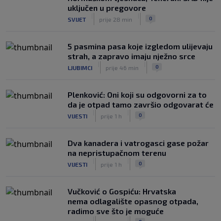
uključen u pregovore
|
|
0
SVIJET
prije 28 min
5 pasmina pasa koje izgledom ulijevaju
strah, a zapravo imaju nježno srce
|
|
0
LJUBIMCI
prije 46 min
Plenković: Oni koji su odgovorni za to
da je otpad tamo završio odgovarat će
|
|
0
VIJESTI
prije 1 h
Dva kanadera i vatrogasci gase požar
na nepristupačnom terenu
|
|
0
VIJESTI
prije 1 h
Vučković o Gospiću: Hrvatska
nema odlagalište opasnog otpada,
radimo sve što je moguće
|
|