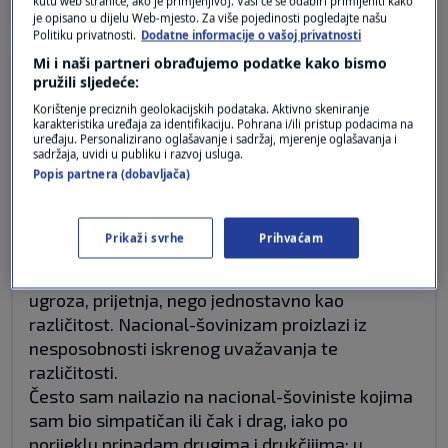
kutu web stranice, ako je primjenjivo]. Vaši će se odabiri primijeniti kako
je opisano u dijelu Web-mjesto. Za više pojedinosti pogledajte našu
Politiku privatnosti.
Dodatne informacije o vašoj privatnosti
Mi i naši partneri obrađujemo podatke kako bismo
prije 3 mjeseci
Goran
pružili sljedeće:
Korištenje preciznih geolokacijskih podataka. Aktivno skeniranje
karakteristika uređaja za identifikaciju. Pohrana i/ili pristup podacima na
Na žalost, nije samo politika ta koja nas je
uređaju. Personalizirano oglašavanje i sadržaj, mjerenje oglašavanja i
dijelila i koja nas dijeli, koja gaji iracionalnu
sadržaja, uvidi u publiku i razvoj usluga.
Popis partnera (dobavljača)
mržnju kao neprikosnovenu svetinju, tabu i sine
qua non za svaki plan ili program.
U korjenu nacional-šovinizma je nesposobnost
Prikaži svrhe
Prihvaćam
da se pripadnost i zajedništvo doživi bez
isključivosti, da se drugi i drukčiji ne vide kao
ugroza, prijetnja, nego jednostavno kao
različitost. Nacional-šovinizam proizlazi iz
nesposobnosti iskrenog uvažavanja te
različitosti.
Često sam nailazio na nacional-šoviniste kojima
sam bio simpatičan ili čak i drag, iako po
porijeklu pripadam drugima i drukčijima; u