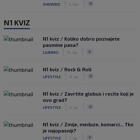
|
|
0
SHOWBIZ
3. kol.
N1 KVIZ
N1 kviz / Koliko dobro poznajete
pasmine pasa?
|
|
0
LJUBIMCI
13. lip.
N1 kviz / Rock & Roll
|
|
0
LIFESTYLE
8. lip.
N1 kviz / Zavrtite globus i recite koji je
ovo grad?
|
|
0
LIFESTYLE
2. lip.
N1 kviz / Zmije, meduze, komarci... Tko
je najopasniji?
|
|
0
LIFESTYLE
1. lip.