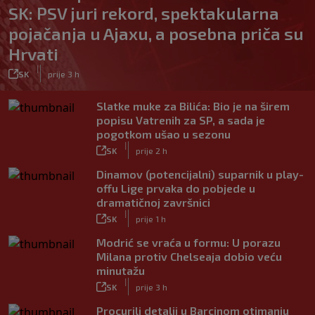
SK: PSV juri rekord, spektakularna
pojačanja u Ajaxu, a posebna priča su
Hrvati
|
SK
prije 3 h
Slatke muke za Bilića: Bio je na širem
popisu Vatrenih za SP, a sada je
pogotkom ušao u sezonu
|
SK
prije 2 h
Dinamov (potencijalni) suparnik u play-
offu Lige prvaka do pobjede u
dramatičnoj završnici
|
SK
prije 1 h
Modrić se vraća u formu: U porazu
Milana protiv Chelseaja dobio veću
minutažu
|
SK
prije 3 h
Procurili detalji u Barcinom otimanju