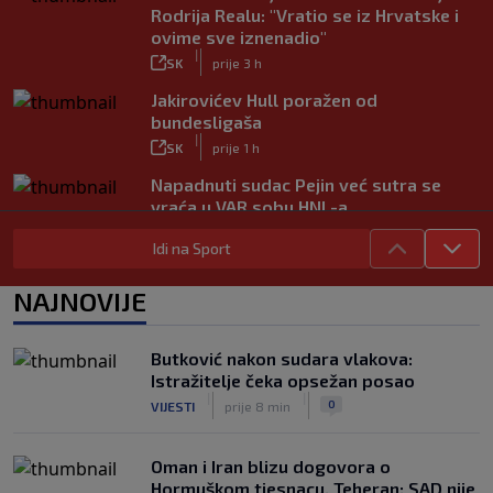
Rodrija Realu: "Vratio se iz Hrvatske i
ovime sve iznenadio"
|
SK
prije 3 h
Jakirovićev Hull poražen od
bundesligaša
|
SK
prije 1 h
Napadnuti sudac Pejin već sutra se
vraća u VAR sobu HNL-a
|
SK
prije 2 h
Idi na Sport
VIDEO / Martin dominantan u sprintu,
Marquez neprepoznatljiv!
NAJNOVIJE
|
SK
prije 1 h
VIDEO / Inter bez Sučića u sastavu
Butković nakon sudara vlakova:
poveo protiv Juventusa
Istražitelje čeka opsežan posao
|
|
|
SK
prije 6 h
0
VIJESTI
prije 8 min
Oman i Iran blizu dogovora o
Hormuškom tjesnacu, Teheran: SAD nije