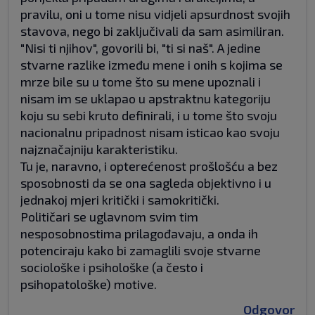
pravilu, oni u tome nisu vidjeli apsurdnost svojih
stavova, nego bi zaključivali da sam asimiliran.
"Nisi ti njihov", govorili bi, "ti si naš". A jedine
stvarne razlike između mene i onih s kojima se
mrze bile su u tome što su mene upoznali i
nisam im se uklapao u apstraktnu kategoriju
koju su sebi kruto definirali, i u tome što svoju
nacionalnu pripadnost nisam isticao kao svoju
najznačajniju karakteristiku.
Tu je, naravno, i opterećenost prošlošću a bez
sposobnosti da se ona sagleda objektivno i u
jednakoj mjeri kritički i samokritički.
Političari se uglavnom svim tim
nesposobnostima prilagođavaju, a onda ih
potenciraju kako bi zamaglili svoje stvarne
sociološke i psihološke (a često i
psihopatološke) motive.
Odgovor