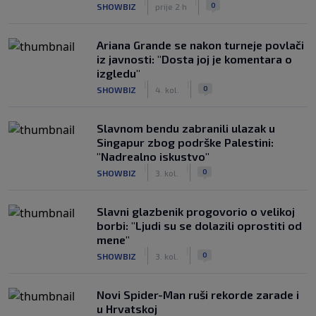
|
|
0
SHOWBIZ
prije 2 h
Ariana Grande se nakon turneje povlači
iz javnosti: "Dosta joj je komentara o
izgledu"
|
|
0
SHOWBIZ
4. kol.
Slavnom bendu zabranili ulazak u
Singapur zbog podrške Palestini:
"Nadrealno iskustvo"
|
|
0
SHOWBIZ
3. kol.
Slavni glazbenik progovorio o velikoj
borbi: "Ljudi su se dolazili oprostiti od
mene"
|
|
0
SHOWBIZ
3. kol.
Novi Spider-Man ruši rekorde zarade i
u Hrvatskoj