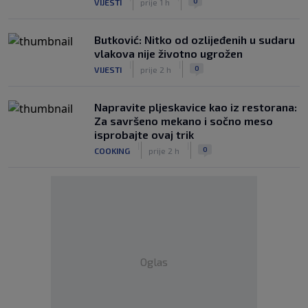
0
VIJESTI
prije 1 h
Butković: Nitko od ozlijeđenih u sudaru
vlakova nije životno ugrožen
|
|
0
VIJESTI
prije 2 h
Napravite pljeskavice kao iz restorana:
Za savršeno mekano i sočno meso
isprobajte ovaj trik
|
|
0
COOKING
prije 2 h
Oglas