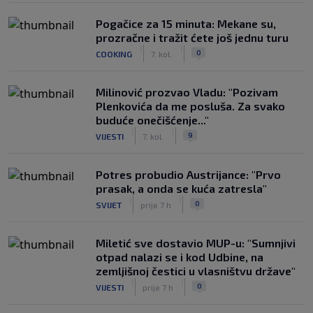
Pogačice za 15 minuta: Mekane su,
prozračne i tražit ćete još jednu turu
|
|
0
COOKING
7. kol.
Milinović prozvao Vladu: "Pozivam
Plenkovića da me posluša. Za svako
buduće onečišćenje..."
|
|
9
VIJESTI
7. kol.
Potres probudio Austrijance: "Prvo
prasak, a onda se kuća zatresla"
|
|
0
SVIJET
prije 7 h
Miletić sve dostavio MUP-u: "Sumnjivi
otpad nalazi se i kod Udbine, na
zemljišnoj čestici u vlasništvu države"
|
|
0
VIJESTI
prije 7 h