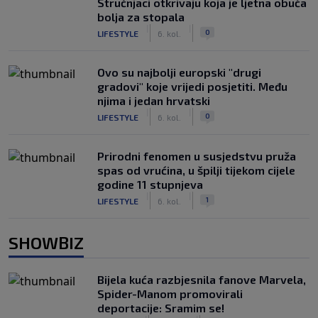
Stručnjaci otkrivaju koja je ljetna obuća
bolja za stopala
|
|
0
LIFESTYLE
6. kol.
Ovo su najbolji europski "drugi
gradovi" koje vrijedi posjetiti. Među
njima i jedan hrvatski
|
|
0
LIFESTYLE
6. kol.
Prirodni fenomen u susjedstvu pruža
spas od vrućina, u špilji tijekom cijele
godine 11 stupnjeva
|
|
1
LIFESTYLE
6. kol.
SHOWBIZ
Bijela kuća razbjesnila fanove Marvela,
Spider-Manom promovirali
deportacije: Sramim se!