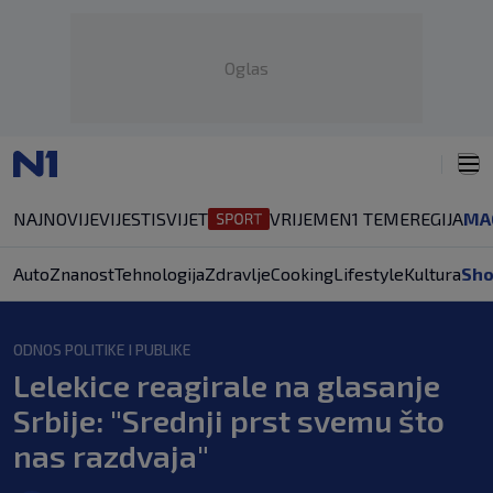
Oglas
NAJNOVIJE
VIJESTI
SVIJET
VRIJEME
N1 TEME
REGIJA
MA
Auto
Znanost
Tehnologija
Zdravlje
Cooking
Lifestyle
Kultura
Sh
ODNOS POLITIKE I PUBLIKE
Lelekice reagirale na glasanje
Srbije: "Srednji prst svemu što
nas razdvaja"