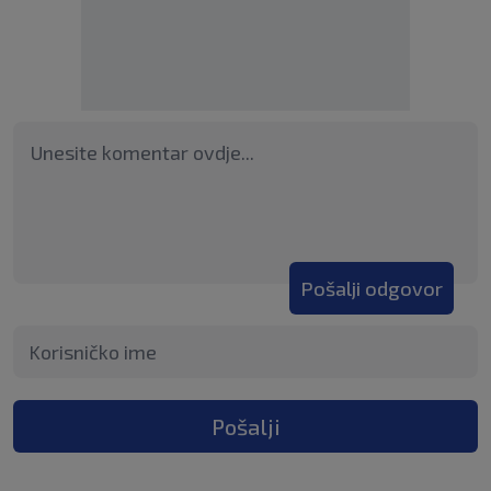
Pošalji odgovor
Pošalji