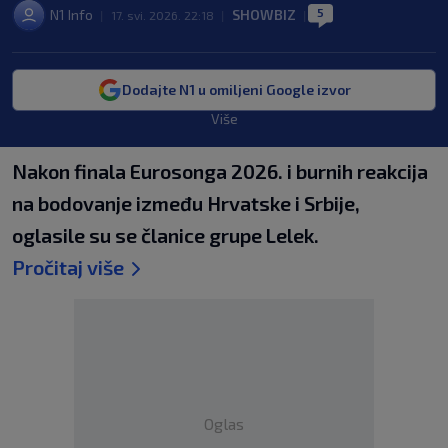
5
N1 Info
SHOWBIZ
|
17. svi. 2026. 22:18
|
|
Dodajte N1 u omiljeni Google izvor
Više
Nakon finala Eurosonga 2026. i burnih reakcija
na bodovanje između Hrvatske i Srbije,
oglasile su se članice grupe Lelek.
Pročitaj više
Oglas