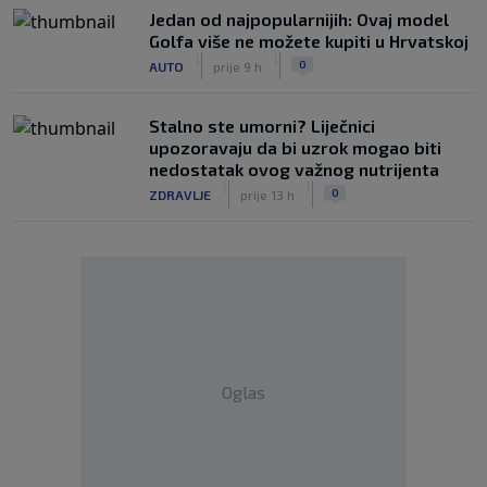
Jedan od najpopularnijih: Ovaj model
Golfa više ne možete kupiti u Hrvatskoj
|
|
0
AUTO
prije 9 h
Stalno ste umorni? Liječnici
upozoravaju da bi uzrok mogao biti
nedostatak ovog važnog nutrijenta
|
|
0
ZDRAVLJE
prije 13 h
Oglas