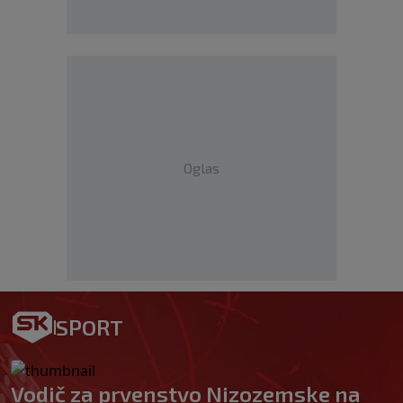
Oglas
SPORT
Vodič za prvenstvo Nizozemske na