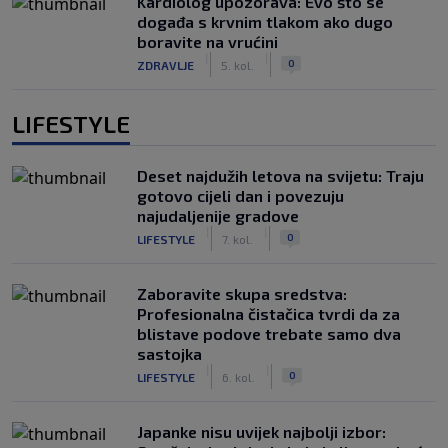
Kardiolog upozorava: Evo što se
događa s krvnim tlakom ako dugo
boravite na vrućini
|
|
0
ZDRAVLJE
5. kol.
LIFESTYLE
Deset najdužih letova na svijetu: Traju
gotovo cijeli dan i povezuju
najudaljenije gradove
|
|
0
LIFESTYLE
7. kol.
Zaboravite skupa sredstva:
Profesionalna čistačica tvrdi da za
blistave podove trebate samo dva
sastojka
|
|
0
LIFESTYLE
6. kol.
Japanke nisu uvijek najbolji izbor: