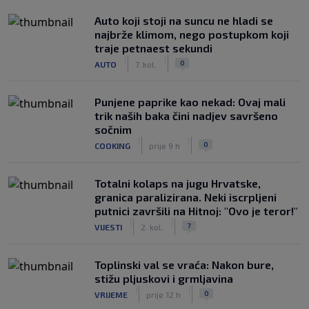
Auto koji stoji na suncu ne hladi se
najbrže klimom, nego postupkom koji
traje petnaest sekundi
|
|
0
AUTO
7. kol.
Punjene paprike kao nekad: Ovaj mali
trik naših baka čini nadjev savršeno
sočnim
|
|
0
COOKING
prije 9 h
Totalni kolaps na jugu Hrvatske,
granica paralizirana. Neki iscrpljeni
putnici završili na Hitnoj: "Ovo je teror!"
|
|
7
VIJESTI
2. kol.
Toplinski val se vraća: Nakon bure,
stižu pljuskovi i grmljavina
|
|
0
VRIJEME
prije 12 h