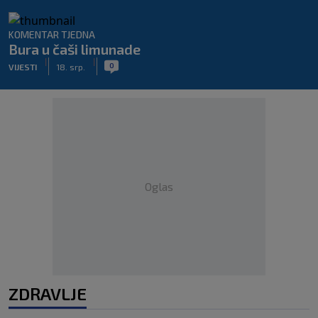
KOMENTAR TJEDNA
Bura u čaši limunade
|
|
0
VIJESTI
18. srp.
Oglas
ZDRAVLJE