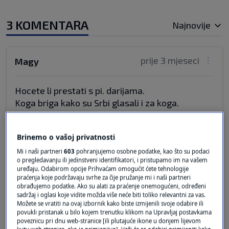
3 KOMENTARA
Najnovije
prije 3 mjeseci
Magy
Hocete li prestati s pi. darijama.
Koga briga kako su Srbi glasali i za koga.
Dali ste im najveći broj bodova nezasluženo,
misleći da će oni uzvratiti, što im nije bilo ni
Brinemo o vašoj privatnosti
nakraj pameti.
Idite k vragu vi i oni.
Mi i naši partneri
603
pohranjujemo osobne podatke, kao što su podaci
o pregledavanju ili jedinstveni identifikatori, i pristupamo im na vašem
Pjesma je neponovljiva, stvarna, utemeljena na
uređaju. Odabirom opcije Prihvaćam omogućit ćete tehnologije
povijesnim zbivanjima a njihov nastup
praćenja koje podržavaju svrhe za čije pružanje mi i naši partneri
obrađujemo podatke. Ako su alati za praćenje onemogućeni, određeni
fenomenalan, ponosna sam, niš. drugo me ne
sadržaj i oglasi koje vidite možda više neće biti toliko relevantni za vas.
zanima.
Možete se vratiti na ovaj izbornik kako biste izmijenili svoje odabire ili
povukli pristanak u bilo kojem trenutku klikom na Upravljaj postavkama
Odgovor
poveznicu pri dnu web-stranice [ili plutajuće ikone u donjem lijevom