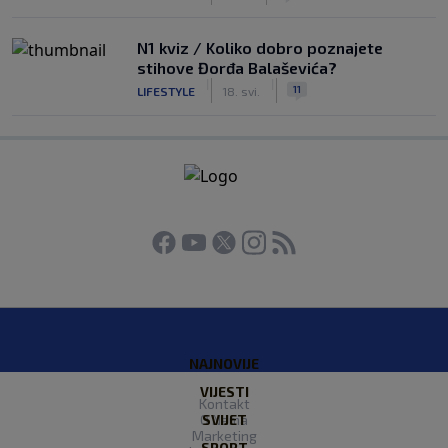
N1 kviz / Koliko dobro poznajete
stihove Đorđa Balaševića?
|
|
11
LIFESTYLE
18. svi.
NAJNOVIJE
VIJESTI
Kontakt
O Nama
SVIJET
Marketing
SPORT