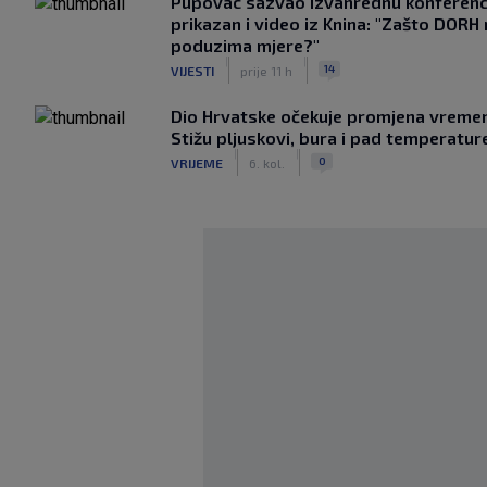
Pupovac sazvao izvanrednu konferenci
prikazan i video iz Knina: "Zašto DORH
poduzima mjere?"
|
|
14
VIJESTI
prije 11 h
Dio Hrvatske očekuje promjena vreme
Stižu pljuskovi, bura i pad temperatur
|
|
0
VRIJEME
6. kol.