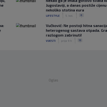
ju,
Nekad ga je imala gotovo svaka k
 ne
Jugoslaviji, a danas postiže cijenu
nekoliko stotina eura
|
|
0
LIFESTYLE
5. kol.
na:
Vučković: Ne postoji hitna sanaci
e
heterogenog sastava otpada. Gra
razlogom zabrinuti!
|
|
13
VIJESTI
prije 9 h
Oglas