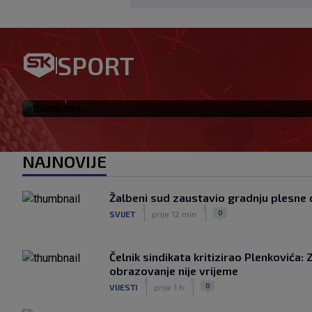
Božić za SK: Zadar je dvosjek
možeš prevariti. Sam sam sv
SPORT
svom
|
SK
prije 52 min
NAJNOVIJE
Žalbeni sud zaustavio gradnju plesne d
|
|
0
SVIJET
prije 12 min
Čelnik sindikata kritizirao Plenkovića: 
obrazovanje nije vrijeme
|
|
0
VIJESTI
prije 1 h