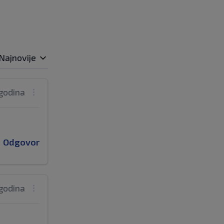
Najnovije
 godina
Odgovor
 godina