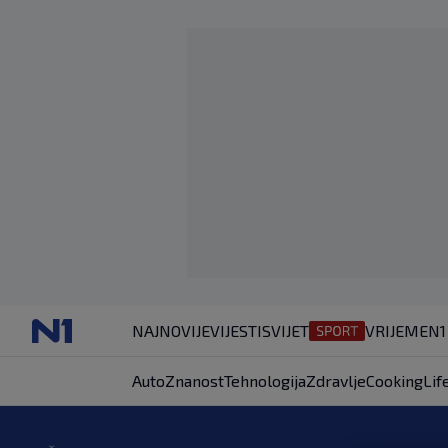
NAJNOVIJE
VIJESTI
SVIJET
VRIJEME
N1
Auto
Znanost
Tehnologija
Zdravlje
Cooking
Lif