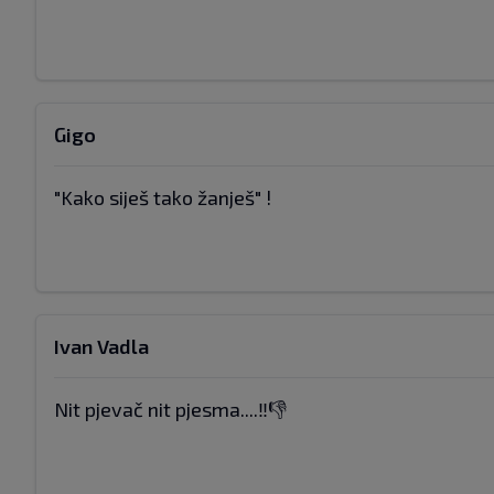
Gigo
"Kako siješ tako žanješ" !
Ivan Vadla
Nit pjevač nit pjesma....‼️👎