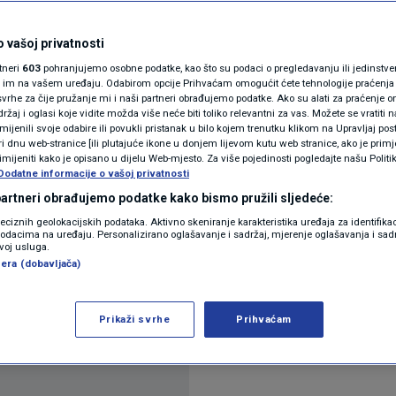
N1(DIS)INFO
ošao u finale
KLIMATSKE PROMJENE
 vašoj privatnosti
rtneri
603
pohranjujemo osobne podatke, kao što su podaci o pregledavanju ili jedinstveni 
FOTO
o im na vašem uređaju. Odabirom opcije Prihvaćam omogućit ćete tehnologije praćenja
vrhe za čije pružanje mi i naši partneri obrađujemo podatke. Ako su alati za praćenje
žaj i oglasi koje vidite možda više neće biti toliko relevantni za vas. Možete se vratiti n
VIDEO
zmijenili svoje odabire ili povukli pristanak u bilo kojem trenutku klikom na Upravljaj p
4
komentara
i dnu web-stranice [ili plutajuće ikone u donjem lijevom kutu web stranice, ako je primje
rimijeniti kako je opisano u dijelu Web-mjesto. Za više pojedinosti pogledajte našu Politi
Dodatne informacije o vašoj privatnosti
 partneri obrađujemo podatke kako bismo pružili sljedeće:
reciznih geolokacijskih podataka. Aktivno skeniranje karakteristika uređaja za identifika
p podacima na uređaju. Personalizirano oglašavanje i sadržaj, mjerenje oglašavanja i sadr
zvoj usluga.
era (dobavljača)
sirao u finale Eurovizije koja se ove godine održa
Prikaži svrhe
Prihvaćam