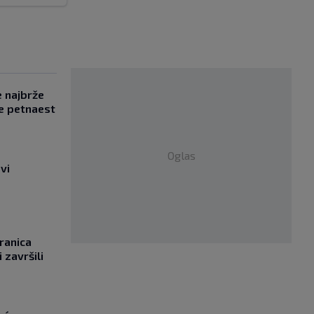
e najbrže
e petnaest
Oglas
vi
ranica
 završili