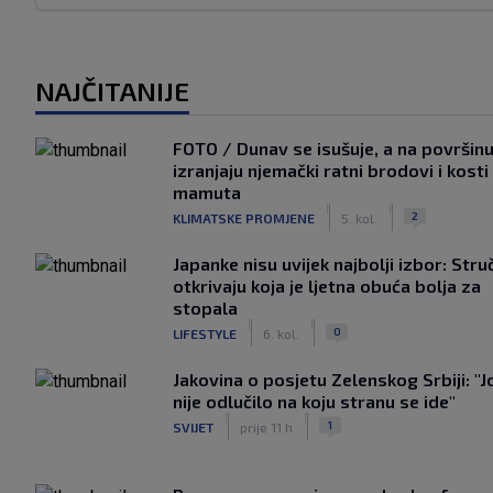
NAJČITANIJE
FOTO / Dunav se isušuje, a na površin
izranjaju njemački ratni brodovi i kosti
mamuta
|
|
2
KLIMATSKE PROMJENE
5. kol.
Japanke nisu uvijek najbolji izbor: Stru
otkrivaju koja je ljetna obuća bolja za
stopala
|
|
0
LIFESTYLE
6. kol.
Jakovina o posjetu Zelenskog Srbiji: "J
nije odlučilo na koju stranu se ide"
|
|
1
SVIJET
prije 11 h