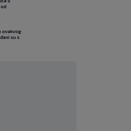
uća u
 od
ja ovakvog
đani su s