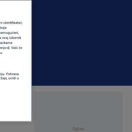
identifikatori,
 koje
 onemogućeni,
a ovaj izbornik
ostavkama
njivo]. Vaši će
ku
ciju. Pohrana
žaja, uvidi u
va u
Oglas