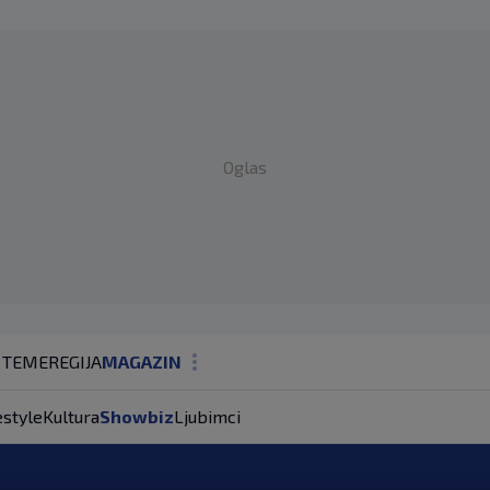
Oglas
 TEME
REGIJA
MAGAZIN
N1 KOMENTAR
estyle
Kultura
Showbiz
Ljubimci
KOLUMNE