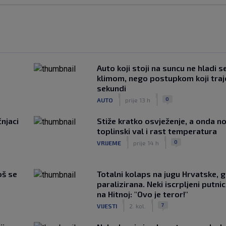
u
Auto koji stoji na suncu ne hladi s
klimom, nego postupkom koji traj
sekundi
|
|
0
AUTO
prije 13 h
čnjaci
Stiže kratko osvježenje, a onda no
toplinski val i rast temperatura
|
|
0
VRIJEME
prije 14 h
oš se
Totalni kolaps na jugu Hrvatske, g
paralizirana. Neki iscrpljeni putnici
na Hitnoj: "Ovo je teror!"
|
|
7
VIJESTI
2. kol.