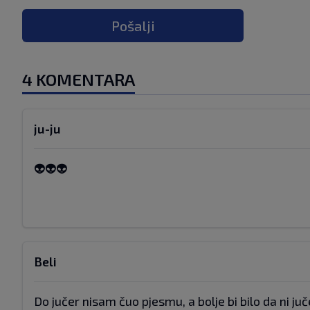
Pošalji
4 KOMENTARA
ju-ju
👽👽👽
Beli
Do jučer nisam čuo pjesmu, a bolje bi bilo da ni ju