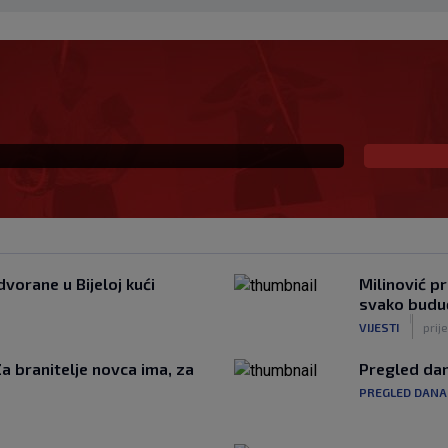
li mač, publiku ne
oj gazda, radit ću po
vorane u Bijeloj kući
Milinović p
svako buduć
|
VIJESTI
prij
Za branitelje novca ima, za
Pregled dan
PREGLED DANA