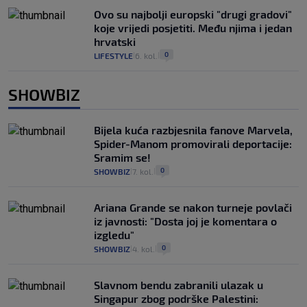
Ovo su najbolji europski "drugi gradovi"
koje vrijedi posjetiti. Među njima i jedan
hrvatski
0
LIFESTYLE
6. kol.
|
|
SHOWBIZ
Bijela kuća razbjesnila fanove Marvela,
Spider-Manom promovirali deportacije:
Sramim se!
0
SHOWBIZ
7. kol.
|
|
Ariana Grande se nakon turneje povlači
iz javnosti: "Dosta joj je komentara o
izgledu"
0
SHOWBIZ
4. kol.
|
|
Slavnom bendu zabranili ulazak u
Singapur zbog podrške Palestini: