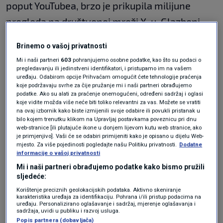
poput YouTubea, brzo je prikupila milijune
pregleda na društvenoj mreži X-u. Glazbeni
spot prikazuje skupinu afroameričkih statista
Brinemo o vašoj privatnosti
odjevenih u životinjsku kožu dok pjevaju
Mi i naši partneri
603
pohranjujemo osobne podatke, kao što su podaci o
naslovni refren pjesme, koji odaje počast
pregledavanju ili jedinstveni identifikatori, i pristupamo im na vašem
uređaju. Odabirom opcije Prihvaćam omogućit ćete tehnologije praćenja
Adolfu Hitleru,
vođi režima odgovornog za
koje podržavaju svrhe za čije pružanje mi i naši partneri obrađujemo
podatke. Ako su alati za praćenje onemogućeni, određeni sadržaj i oglasi
istrebljenje oko šest milijuna Židova u Europi
koje vidite možda više neće biti toliko relevantni za vas. Možete se vratiti
na ovaj izbornik kako biste izmijenili svoje odabire ili povukli pristanak u
između 1933. i 1945. godine.
bilo kojem trenutku klikom na Upravljaj postavkama poveznicu pri dnu
web-stranice [ili plutajuće ikone u donjem lijevom kutu web stranice, ako
je primjenjivo]. Vaši će se odabiri primijeniti kako je opisano u dijelu Web-
Pjesma završava govorom nacističkog
mjesto. Za više pojedinosti pogledajte našu Politiku privatnosti.
Dodatne
informacije o vašoj privatnosti
diktatora.
Mi i naši partneri obrađujemo podatke kako bismo pružili
sljedeće:
Reper, čija je bivša supruga
Bianca Censori
Korištenje preciznih geolokacijskih podataka. Aktivno skeniranje
Australka, već neko vrijeme dolazi u Australiju
karakteristika uređaja za identifikaciju. Pohrana i/ili pristup podacima na
uređaju. Personalizirano oglašavanje i sadržaj, mjerenje oglašavanja i
u posjet obitelj koju ima u zemlji, dodao je
sadržaja, uvidi u publiku i razvoj usluga.
Popis partnera (dobavljača)