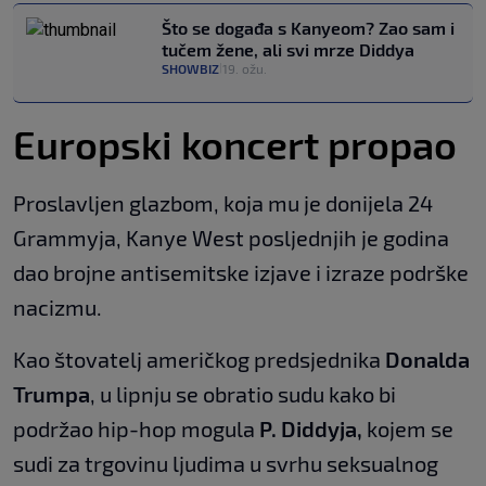
Što se događa s Kanyeom? Zao sam i
tučem žene, ali svi mrze Diddya
SHOWBIZ
19. ožu.
|
Europski koncert propao
Proslavljen glazbom, koja mu je donijela 24
Grammyja, Kanye West posljednjih je godina
dao brojne antisemitske izjave i izraze podrške
nacizmu.
Kao štovatelj američkog predsjednika
Donalda
Trumpa
, u lipnju se obratio sudu kako bi
podržao hip-hop mogula
P. Diddyja,
kojem se
sudi za trgovinu ljudima u svrhu seksualnog