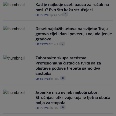
Kad je najbolje uzeti pauzu za ručak na
poslu? Evo što kažu stručnjaci
0
LIFESTYLE
prije 5 h
|
|
Deset najdužih letova na svijetu: Traju
gotovo cijeli dan i povezuju najudaljenije
gradove
0
LIFESTYLE
7. kol.
|
|
Zaboravite skupa sredstva:
Profesionalna čistačica tvrdi da za
blistave podove trebate samo dva
sastojka
0
LIFESTYLE
6. kol.
|
|
Japanke nisu uvijek najbolji izbor:
Stručnjaci otkrivaju koja je ljetna obuća
bolja za stopala
0
LIFESTYLE
6. kol.
|
|