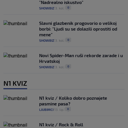
"Nadrealno iskustvo"
0
SHOWBIZ
3. kol.
|
|
Slavni glazbenik progovorio o velikoj
borbi: "Ljudi su se dolazili oprostiti od
mene"
0
SHOWBIZ
3. kol.
|
|
Novi Spider-Man ruši rekorde zarade i u
Hrvatskoj
0
SHOWBIZ
3. kol.
|
|
N1 KVIZ
N1 kviz / Koliko dobro poznajete
pasmine pasa?
0
LJUBIMCI
13. lip.
|
|
N1 kviz / Rock & Roll