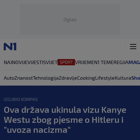
Oglas
NAJNOVIJE
VIJESTI
SVIJET
VRIJEME
N1 TEME
REGIJA
MAG
Auto
Znanost
Tehnologija
Zdravlje
Cooking
Lifestyle
Kultura
Sho
IZGUBIO KOMPAS
Ova država ukinula vizu Kanye
Westu zbog pjesme o Hitleru i
"uvoza nacizma"