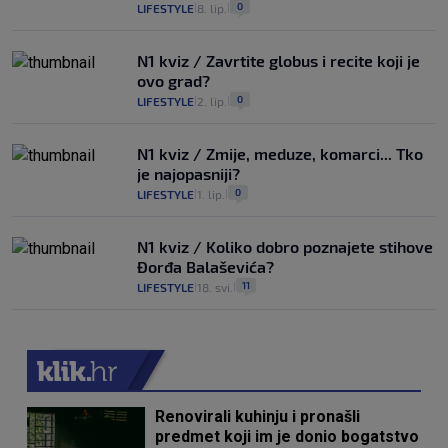
0
LIFESTYLE
8. lip.
|
|
N1 kviz / Zavrtite globus i recite koji je
ovo grad?
0
LIFESTYLE
2. lip.
|
|
N1 kviz / Zmije, meduze, komarci... Tko
je najopasniji?
0
LIFESTYLE
1. lip.
|
|
N1 kviz / Koliko dobro poznajete stihove
Đorđa Balaševića?
11
LIFESTYLE
18. svi.
|
|
Renovirali kuhinju i pronašli
predmet koji im je donio bogatstvo