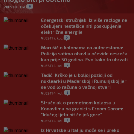
0
VIJESTI
8. kol.
|
|
Energetski stručnjak: Iz više razloga ne
očekujem nestašice niti poskupljenja
električne energije
0
VIJESTI
7. kol.
|
|
Marušić o kolonama na autocestama:
Policija satima obavlja očevide nesreća
kao prije 50 godina. Evo kako to ubrzati
7
VIJESTI
4. kol.
|
|
Tadić: Krško je u boljoj poziciji od
nuklearki u Mađarskoj i Rumunjskoj jer
se vodilo računa o važnoj stvari
5
VIJESTI
4. kol.
|
|
Stručnjak o prometnom kolapsu u
Konavlima na granici s Crnom Gorom:
"Idućeg ljeta bit će još gore"
3
VIJESTI
4. kol.
|
|
Iz Hrvatske u Italiju može se i preko