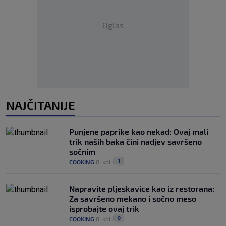
Oglas
NAJČITANIJE
Punjene paprike kao nekad: Ovaj mali
trik naših baka čini nadjev savršeno
sočnim
1
COOKING
8. kol.
|
|
Napravite pljeskavice kao iz restorana:
Za savršeno mekano i sočno meso
isprobajte ovaj trik
0
COOKING
8. kol.
|
|