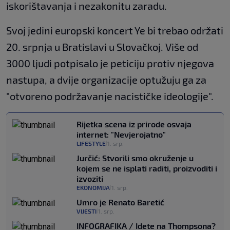
iskorištavanja i nezakonitu zaradu.
Svoj jedini europski koncert Ye bi trebao održati
20. srpnja u Bratislavi u Slovačkoj. Više od
3000 ljudi potpisalo je peticiju protiv njegova
nastupa, a dvije organizacije optužuju ga za
"otvoreno podržavanje nacističke ideologije".
Rijetka scena iz prirode osvaja
internet: "Nevjerojatno"
LIFESTYLE
1. srp.
|
Jurčić: Stvorili smo okruženje u
kojem se ne isplati raditi, proizvoditi i
izvoziti
EKONOMIJA
1. srp.
|
Umro je Renato Baretić
VIJESTI
1. srp.
|
INFOGRAFIKA / Idete na Thompsona?