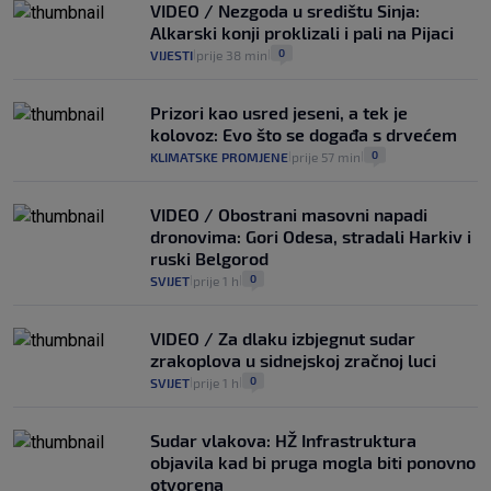
VIDEO / Nezgoda u središtu Sinja:
Alkarski konji proklizali i pali na Pijaci
0
VIJESTI
prije 38 min
|
|
Prizori kao usred jeseni, a tek je
kolovoz: Evo što se događa s drvećem
0
KLIMATSKE PROMJENE
prije 57 min
|
|
VIDEO / Obostrani masovni napadi
dronovima: Gori Odesa, stradali Harkiv i
ruski Belgorod
0
SVIJET
prije 1 h
|
|
VIDEO / Za dlaku izbjegnut sudar
zrakoplova u sidnejskoj zračnoj luci
0
SVIJET
prije 1 h
|
|
Sudar vlakova: HŽ Infrastruktura
objavila kad bi pruga mogla biti ponovno
otvorena