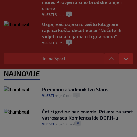
mora. Provjerili smo brodske linije i
cijene
2
VIJESTI
3. kol.
|
|
Uzgajivač objasnio zašto kilogram
rajčica košta deset eura: "Nećete ih
vidjeti na akcijama u trgovinama"
8
VIJESTI
3. kol.
|
|
Selidba je jedno od stresnijih iskustava.
Evo aktualnih cijena i nekoliko savjeta
Idi na Sport
da prođe što lakše i jeftinije
0
VIJESTI
2. kol.
NAJNOVIJE
|
|
Izračunali smo koliko košta putovanje
automobilom na Hvar iz Zagreba, a
Preminuo akademik Ivo Šlaus
koliko iz Osijeka
0
VIJESTI
prije 0 min
|
|
14
VIJESTI
2. kol.
|
|
Četiri godine bez pravde: Prijava za smrt
vatrogasca Komlenca ide DORH-u
0
VIJESTI
prije 10 min
|
|