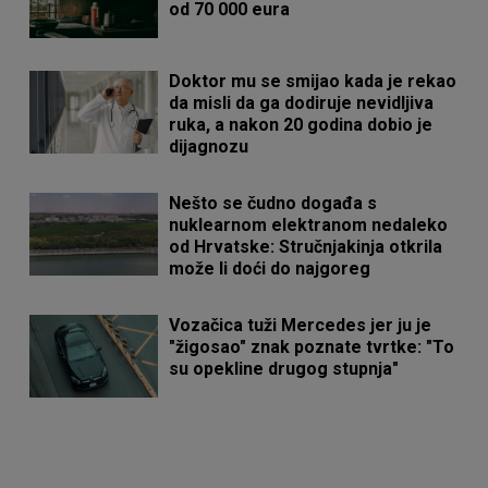
od 70 000 eura
Doktor mu se smijao kada je rekao
da misli da ga dodiruje nevidljiva
ruka, a nakon 20 godina dobio je
dijagnozu
Nešto se čudno događa s
nuklearnom elektranom nedaleko
od Hrvatske: Stručnjakinja otkrila
može li doći do najgoreg
Vozačica tuži Mercedes jer ju je
"žigosao" znak poznate tvrtke: "To
su opekline drugog stupnja"