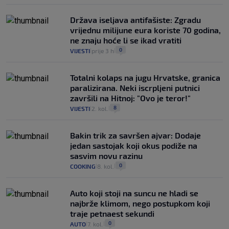
Država iseljava antifašiste: Zgradu
vrijednu milijune eura koriste 70 godina,
ne znaju hoće li se ikad vratiti
0
VIJESTI
prije 3 h
|
|
Totalni kolaps na jugu Hrvatske, granica
paralizirana. Neki iscrpljeni putnici
završili na Hitnoj: "Ovo je teror!"
8
VIJESTI
2. kol.
|
|
Bakin trik za savršen ajvar: Dodaje
jedan sastojak koji okus podiže na
sasvim novu razinu
0
COOKING
8. kol.
|
|
Auto koji stoji na suncu ne hladi se
najbrže klimom, nego postupkom koji
traje petnaest sekundi
0
AUTO
7. kol.
|
|