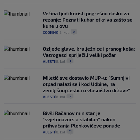
Većina ljudi koristi pogrešnu dasku za
rezanje: Poznati kuhar otkriva zašto se
kune u ovu
0
COOKING
8. kol.
|
|
Ozljede glave, kralježnice i prsnog koša:
Vatrogasci spriječili veliki požar
1
VIJESTI
8. kol.
|
|
Miletić sve dostavio MUP-u: "Sumnjivi
otpad nalazi se i kod Udbine, na
zemljišnoj čestici u vlasništvu države"
7
VIJESTI
8. kol.
|
|
Bivši Račanov ministar je
"svjetonazorski stabilan" nakon
prihvaćanja Plenkovićeve ponude
11
VIJESTI
8. kol.
|
|