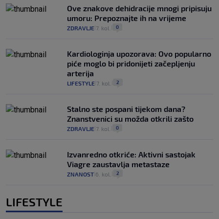
Ove znakove dehidracije mnogi pripisuju
umoru: Prepoznajte ih na vrijeme
0
ZDRAVLJE
7. kol.
|
|
Kardiologinja upozorava: Ovo popularno
piće moglo bi pridonijeti začepljenju
arterija
2
LIFESTYLE
7. kol.
|
|
Stalno ste pospani tijekom dana?
Znanstvenici su možda otkrili zašto
0
ZDRAVLJE
7. kol.
|
|
Izvanredno otkriće: Aktivni sastojak
Viagre zaustavlja metastaze
2
ZNANOST
6. kol.
|
|
LIFESTYLE