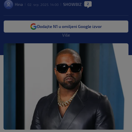
2
Hina
SHOWBIZ
02. srp. 2025. 14:00
|
|
|
Dodajte N1 u omiljeni Google izvor
Više