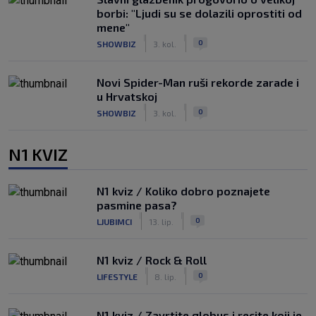
borbi: "Ljudi su se dolazili oprostiti od
mene"
|
|
0
SHOWBIZ
3. kol.
Novi Spider-Man ruši rekorde zarade i
u Hrvatskoj
|
|
0
SHOWBIZ
3. kol.
N1 KVIZ
N1 kviz / Koliko dobro poznajete
pasmine pasa?
|
|
0
LJUBIMCI
13. lip.
N1 kviz / Rock & Roll
|
|
0
LIFESTYLE
8. lip.
N1 kviz / Zavrtite globus i recite koji je