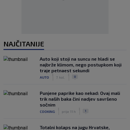
NAJČITANIJE
Auto koji stoji na suncu ne hladi se
najbrže klimom, nego postupkom koji
traje petnaest sekundi
|
|
0
AUTO
7. kol.
Punjene paprike kao nekad: Ovaj mali
trik naših baka čini nadjev savršeno
sočnim
|
|
1
COOKING
prije 11 h
Totalni kolaps na jugu Hrvatske,