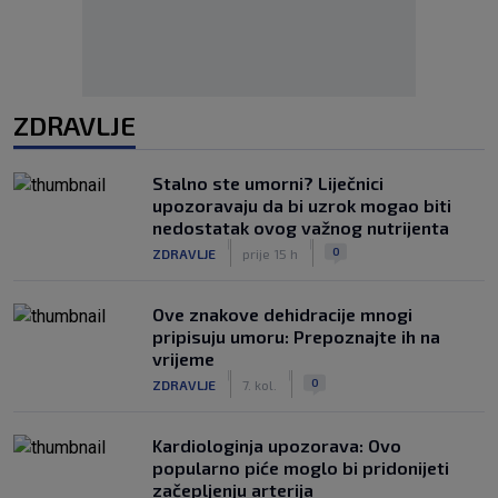
ZDRAVLJE
Stalno ste umorni? Liječnici
upozoravaju da bi uzrok mogao biti
nedostatak ovog važnog nutrijenta
|
|
0
ZDRAVLJE
prije 15 h
Ove znakove dehidracije mnogi
pripisuju umoru: Prepoznajte ih na
vrijeme
|
|
0
ZDRAVLJE
7. kol.
Kardiologinja upozorava: Ovo
popularno piće moglo bi pridonijeti
začepljenju arterija