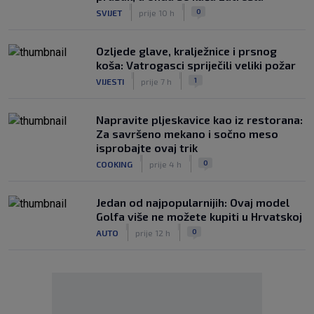
|
|
0
SVIJET
prije 10 h
Ozljede glave, kralježnice i prsnog
koša: Vatrogasci spriječili veliki požar
|
|
1
VIJESTI
prije 7 h
Napravite pljeskavice kao iz restorana:
Za savršeno mekano i sočno meso
isprobajte ovaj trik
|
|
0
COOKING
prije 4 h
Jedan od najpopularnijih: Ovaj model
Golfa više ne možete kupiti u Hrvatskoj
|
|
0
AUTO
prije 12 h