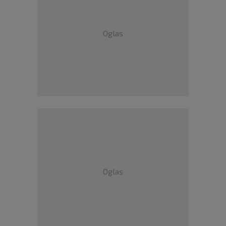
Oglas
Oglas