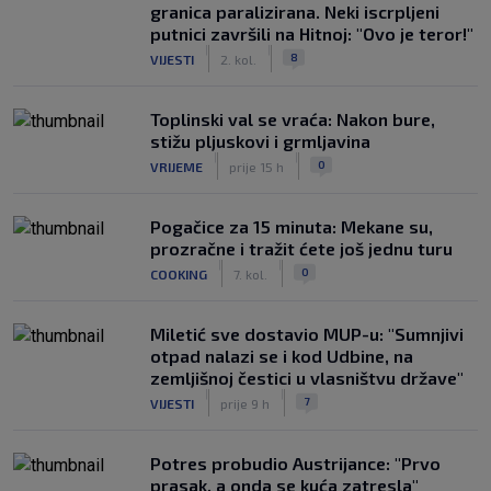
granica paralizirana. Neki iscrpljeni
putnici završili na Hitnoj: "Ovo je teror!"
|
|
8
VIJESTI
2. kol.
Toplinski val se vraća: Nakon bure,
stižu pljuskovi i grmljavina
|
|
0
VRIJEME
prije 15 h
Pogačice za 15 minuta: Mekane su,
prozračne i tražit ćete još jednu turu
|
|
0
COOKING
7. kol.
Miletić sve dostavio MUP-u: "Sumnjivi
otpad nalazi se i kod Udbine, na
zemljišnoj čestici u vlasništvu države"
|
|
7
VIJESTI
prije 9 h
Potres probudio Austrijance: "Prvo
prasak, a onda se kuća zatresla"