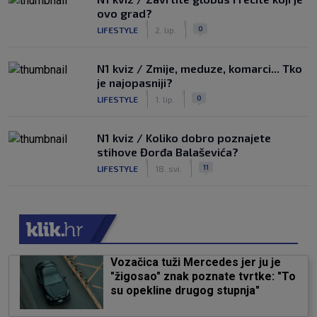
ovo grad?
|
|
0
LIFESTYLE
2. lip.
N1 kviz / Zmije, meduze, komarci... Tko
je najopasniji?
|
|
0
LIFESTYLE
1. lip.
N1 kviz / Koliko dobro poznajete
stihove Đorđa Balaševića?
|
|
11
LIFESTYLE
18. svi.
Vozačica tuži Mercedes jer ju je
"žigosao" znak poznate tvrtke: "To
su opekline drugog stupnja"