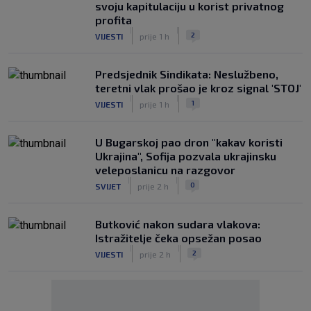
svoju kapitulaciju u korist privatnog
profita
|
|
2
VIJESTI
prije 1 h
Predsjednik Sindikata: Neslužbeno,
teretni vlak prošao je kroz signal 'STOJ'
|
|
1
VIJESTI
prije 1 h
U Bugarskoj pao dron "kakav koristi
Ukrajina", Sofija pozvala ukrajinsku
veleposlanicu na razgovor
|
|
0
SVIJET
prije 2 h
Butković nakon sudara vlakova:
Istražitelje čeka opsežan posao
|
|
2
VIJESTI
prije 2 h