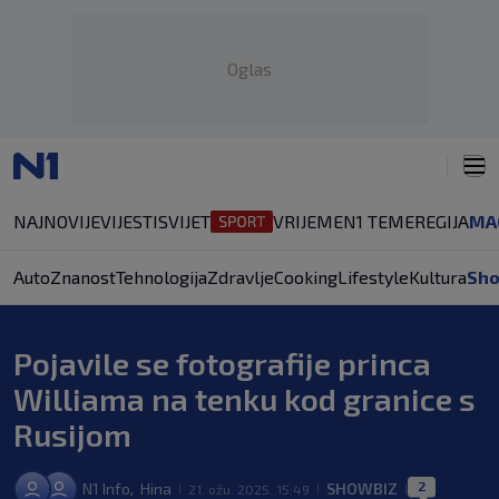
Oglas
NAJNOVIJE
VIJESTI
SVIJET
VRIJEME
N1 TEME
REGIJA
MA
Auto
Znanost
Tehnologija
Zdravlje
Cooking
Lifestyle
Kultura
Sh
Pojavile se fotografije princa
Williama na tenku kod granice s
Rusijom
2
N1 Info
Hina
SHOWBIZ
,
21. ožu. 2025. 15:49
|
|
|