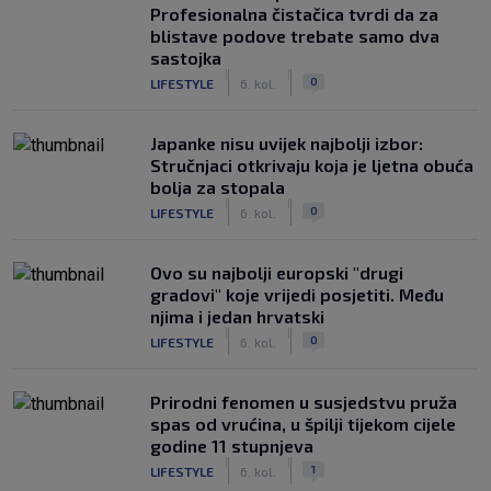
Profesionalna čistačica tvrdi da za
blistave podove trebate samo dva
sastojka
|
|
0
LIFESTYLE
6. kol.
Japanke nisu uvijek najbolji izbor:
Stručnjaci otkrivaju koja je ljetna obuća
bolja za stopala
|
|
0
LIFESTYLE
6. kol.
Ovo su najbolji europski "drugi
gradovi" koje vrijedi posjetiti. Među
njima i jedan hrvatski
|
|
0
LIFESTYLE
6. kol.
Prirodni fenomen u susjedstvu pruža
spas od vrućina, u špilji tijekom cijele
godine 11 stupnjeva
|
|
1
LIFESTYLE
6. kol.