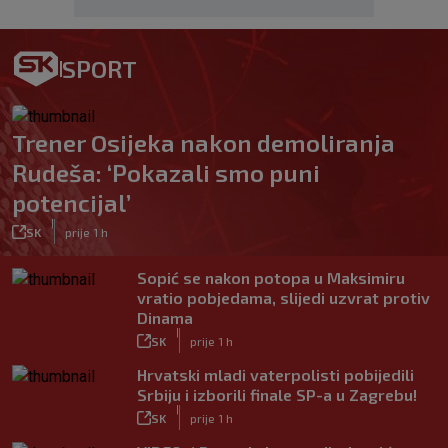
SPORT
Trener Osijeka nakon demoliranja
Rudeša: ‘Pokazali smo puni
potencijal’
|
SK
prije 1 h
Sopić se nakon potopa u Maksimiru
vratio pobjedama, slijedi uzvrat protiv
Dinama
|
SK
prije 1 h
Hrvatski mladi vaterpolisti pobijedili
Srbiju i izborili finale SP-a u Zagrebu!
|
SK
prije 1 h