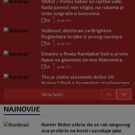
VIDEO / Potez kakav se rijetko viđa:
Kada pomoć nije stigla, na rukama je
iznio suigrača u bolovima
|
SK
prije 4 h
Vušković debitirao za Brighton:
Pogledajte brojke iz prvog nastupa
|
SK
prije 3 h
Dinamo u finalu Ramljaka! Sutra protiv
Ajaxa na glavnom terenu Maksimira
|
SK
prije 2 h
Tko je zlatni slovenski dečko Vit
Hrabar? Radi s hrvatskim stručnjacima,
voli Hezonju…
Idi na Sport
|
SK
prije 3 h
Vodič za prvenstvo Nizozemske na SK:
NAJNOVIJE
PSV juri rekord, spektakularna
pojačanja u Ajaxu, a posebna priča su
Hrvati
Hunter Biden otkrio da se rak njegovog
|
oca proširio na kosti i uzrokuje jake
SK
prije 5 h