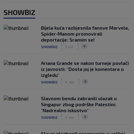
SHOWBIZ
Bijela kuća razbjesnila fanove Marvela,
Spider-Manom promovirali
deportacije: Sramim se!
|
|
0
SHOWBIZ
7. kol.
Ariana Grande se nakon turneje povlači
iz javnosti: "Dosta joj je komentara o
izgledu"
|
|
0
SHOWBIZ
4. kol.
Slavnom bendu zabranili ulazak u
Singapur zbog podrške Palestini:
"Nadrealno iskustvo"
|
|
0
SHOWBIZ
3. kol.
Slavni glazbenik progovorio o velikoj