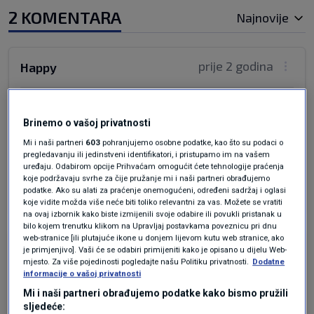
2 KOMENTARA
Najnovije
prije 2 godina
Happy
Ja sam princa Harry-a vidio na Hvaru 1990, a
vijest je objavljena 2011. To sve govori o
Brinemo o vašoj privatnosti
njihovim odnosima s medijima i kako je on
Mi i naši partneri
603
pohranjujemo osobne podatke, kao što su podaci o
pregledavanju ili jedinstveni identifikatori, i pristupamo im na vašem
"tamo".
uređaju. Odabirom opcije Prihvaćam omogućit ćete tehnologije praćenja
koje podržavaju svrhe za čije pružanje mi i naši partneri obrađujemo
Odgovor
podatke. Ako su alati za praćenje onemogućeni, određeni sadržaj i oglasi
koje vidite možda više neće biti toliko relevantni za vas. Možete se vratiti
na ovaj izbornik kako biste izmijenili svoje odabire ili povukli pristanak u
bilo kojem trenutku klikom na Upravljaj postavkama poveznicu pri dnu
web-stranice [ili plutajuće ikone u donjem lijevom kutu web stranice, ako
prije 2 godina
Happy
je primjenjivo]. Vaši će se odabiri primijeniti kako je opisano u dijelu Web-
mjesto. Za više pojedinosti pogledajte našu Politiku privatnosti.
Dodatne
informacije o vašoj privatnosti
Nije to on. To je Veselin Vujović.
Mi i naši partneri obrađujemo podatke kako bismo pružili
sljedeće: