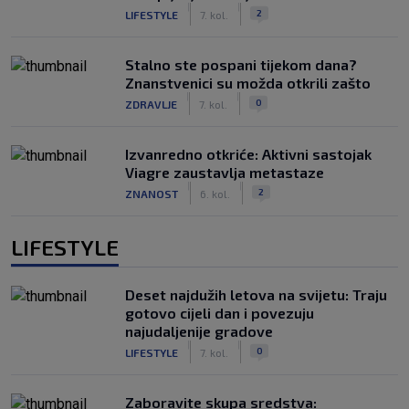
|
|
2
LIFESTYLE
7. kol.
Stalno ste pospani tijekom dana?
Znanstvenici su možda otkrili zašto
|
|
0
ZDRAVLJE
7. kol.
Izvanredno otkriće: Aktivni sastojak
Viagre zaustavlja metastaze
|
|
2
ZNANOST
6. kol.
LIFESTYLE
Deset najdužih letova na svijetu: Traju
gotovo cijeli dan i povezuju
najudaljenije gradove
|
|
0
LIFESTYLE
7. kol.
Zaboravite skupa sredstva: