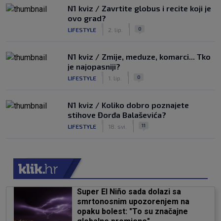
N1 kviz / Zavrtite globus i recite koji je
ovo grad?
|
|
0
LIFESTYLE
2. lip.
N1 kviz / Zmije, meduze, komarci... Tko
je najopasniji?
|
|
0
LIFESTYLE
1. lip.
N1 kviz / Koliko dobro poznajete
stihove Đorđa Balaševića?
|
|
11
LIFESTYLE
18. svi.
Super El Niño sada dolazi sa
smrtonosnim upozorenjem na
opaku bolest: "To su značajne