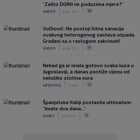
"Zašto DORH ne poduzima mjere?"
|
|
19
VIJESTI
prije 14 h
Vučković: Ne postoji hitna sanacija
ovakvog heterogenog sastava otpada.
Građani su s razlogom zabrinuti!
|
|
17
VIJESTI
prije 13 h
Nekad ga je imala gotovo svaka kuća u
Jugoslaviji, a danas postiže cijenu od
nekoliko stotina eura
|
|
0
LIFESTYLE
5. kol.
Španjolska Italiji postavila ultimatum:
"Imate dva dana..."
|
|
0
SVIJET
prije 9 h