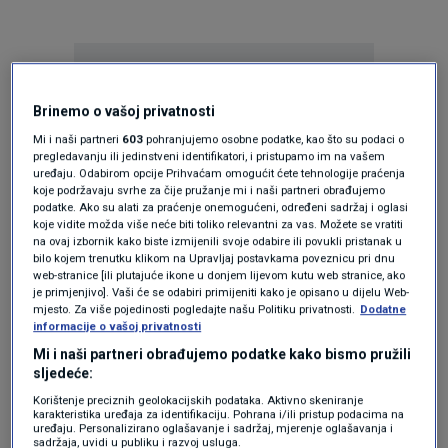
Brinemo o vašoj privatnosti
Mi i naši partneri
603
pohranjujemo osobne podatke, kao što su podaci o
pregledavanju ili jedinstveni identifikatori, i pristupamo im na vašem
Oglas
uređaju. Odabirom opcije Prihvaćam omogućit ćete tehnologije praćenja
koje podržavaju svrhe za čije pružanje mi i naši partneri obrađujemo
podatke. Ako su alati za praćenje onemogućeni, određeni sadržaj i oglasi
koje vidite možda više neće biti toliko relevantni za vas. Možete se vratiti
na ovaj izbornik kako biste izmijenili svoje odabire ili povukli pristanak u
bilo kojem trenutku klikom na Upravljaj postavkama poveznicu pri dnu
web-stranice [ili plutajuće ikone u donjem lijevom kutu web stranice, ako
je primjenjivo]. Vaši će se odabiri primijeniti kako je opisano u dijelu Web-
mjesto. Za više pojedinosti pogledajte našu Politiku privatnosti.
Dodatne
informacije o vašoj privatnosti
Mi i naši partneri obrađujemo podatke kako bismo pružili
sljedeće:
Korištenje preciznih geolokacijskih podataka. Aktivno skeniranje
karakteristika uređaja za identifikaciju. Pohrana i/ili pristup podacima na
Oglas
uređaju. Personalizirano oglašavanje i sadržaj, mjerenje oglašavanja i
sadržaja, uvidi u publiku i razvoj usluga.