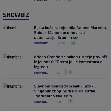
SHOWBIZ
Bijela kuća razbjesnila fanove Marvela,
Spider-Manom promovirali
deportacije: Sramim se!
|
|
0
SHOWBIZ
prije 6 h
Ariana Grande se nakon turneje povlači
iz javnosti: "Dosta joj je komentara o
izgledu"
|
|
0
SHOWBIZ
4. kol.
Slavnom bendu zabranili ulazak u
Singapur zbog podrške Palestini:
"Nadrealno iskustvo"
|
|
0
SHOWBIZ
3. kol.