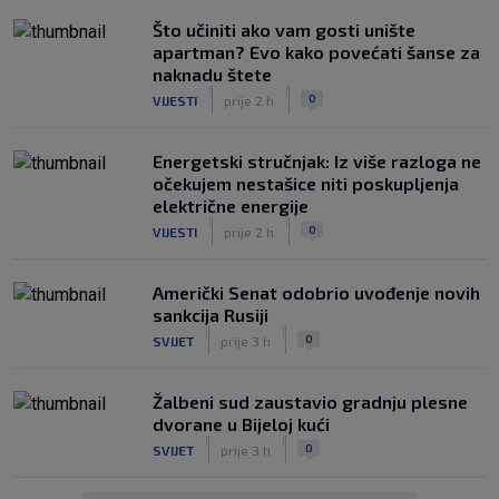
Što učiniti ako vam gosti unište
apartman? Evo kako povećati šanse za
naknadu štete
|
|
0
VIJESTI
prije 2 h
Energetski stručnjak: Iz više razloga ne
očekujem nestašice niti poskupljenja
električne energije
|
|
0
VIJESTI
prije 2 h
Američki Senat odobrio uvođenje novih
sankcija Rusiji
|
|
0
SVIJET
prije 3 h
Žalbeni sud zaustavio gradnju plesne
dvorane u Bijeloj kući
|
|
0
SVIJET
prije 3 h