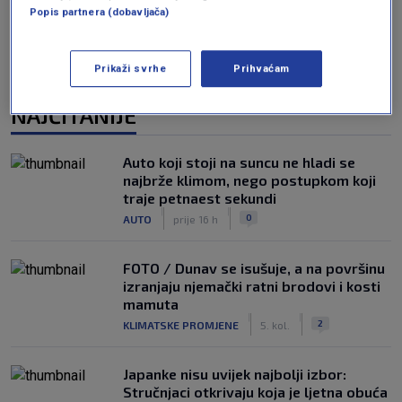
Popis partnera (dobavljača)
Prikaži svrhe
Prihvaćam
NAJČITANIJE
Auto koji stoji na suncu ne hladi se
najbrže klimom, nego postupkom koji
traje petnaest sekundi
|
|
0
AUTO
prije 16 h
FOTO / Dunav se isušuje, a na površinu
izranjaju njemački ratni brodovi i kosti
mamuta
|
|
2
KLIMATSKE PROMJENE
5. kol.
Japanke nisu uvijek najbolji izbor:
Stručnjaci otkrivaju koja je ljetna obuća