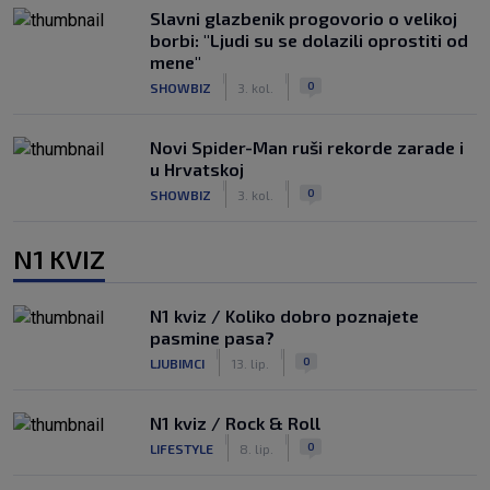
Slavni glazbenik progovorio o velikoj
borbi: "Ljudi su se dolazili oprostiti od
mene"
|
|
0
SHOWBIZ
3. kol.
Novi Spider-Man ruši rekorde zarade i
u Hrvatskoj
|
|
0
SHOWBIZ
3. kol.
N1 KVIZ
N1 kviz / Koliko dobro poznajete
pasmine pasa?
|
|
0
LJUBIMCI
13. lip.
N1 kviz / Rock & Roll
|
|
0
LIFESTYLE
8. lip.