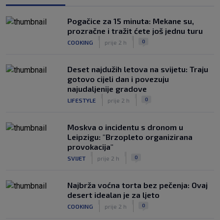
SK
prije 5 h
Veliko priznanje za hrvatskog
Pogačice za 15 minuta: Mekane su,
stručnjaka: Jurica Žuža novi je pomoćni
prozračne i tražit ćete još jednu turu
trener Barcelone
|
|
0
COOKING
prije 2 h
|
SK
prije 4 h
Deset najdužih letova na svijetu: Traju
gotovo cijeli dan i povezuju
najudaljenije gradove
|
|
0
LIFESTYLE
prije 2 h
Moskva o incidentu s dronom u
Leipzigu: "Brzopleto organizirana
provokacija"
|
|
0
SVIJET
prije 2 h
Najbrža voćna torta bez pečenja: Ovaj
desert idealan je za ljeto
|
|
0
COOKING
prije 2 h