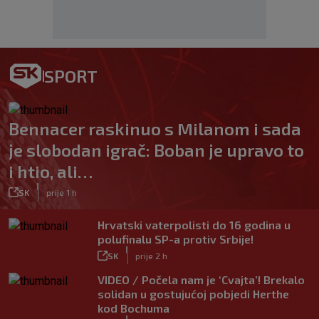
SPORT
Bennacer raskinuo s Milanom i sada
je slobodan igrač: Boban je upravo to
i htio, ali…
|
SK
prije 1 h
Hrvatski vaterpolisti do 16 godina u
polufinalu SP-a protiv Srbije!
|
SK
prije 2 h
VIDEO / Počela nam je ‘Cvajta’! Brekalo
solidan u gostujućoj pobjedi Herthe
kod Bochuma
|