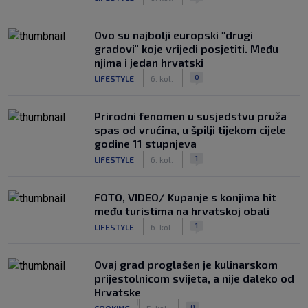
Ovo su najbolji europski "drugi
gradovi" koje vrijedi posjetiti. Među
njima i jedan hrvatski
|
|
0
LIFESTYLE
6. kol.
Prirodni fenomen u susjedstvu pruža
spas od vrućina, u špilji tijekom cijele
godine 11 stupnjeva
|
|
1
LIFESTYLE
6. kol.
FOTO, VIDEO/ Kupanje s konjima hit
među turistima na hrvatskoj obali
|
|
1
LIFESTYLE
6. kol.
Ovaj grad proglašen je kulinarskom
prijestolnicom svijeta, a nije daleko od
Hrvatske
|
|
0
COOKING
5. kol.