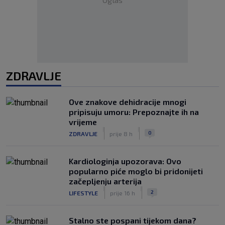
ZDRAVLJE
Ove znakove dehidracije mnogi
pripisuju umoru: Prepoznajte ih na
vrijeme
|
|
0
ZDRAVLJE
prije 8 h
Kardiologinja upozorava: Ovo
popularno piće moglo bi pridonijeti
začepljenju arterija
|
|
2
LIFESTYLE
prije 16 h
Stalno ste pospani tijekom dana?