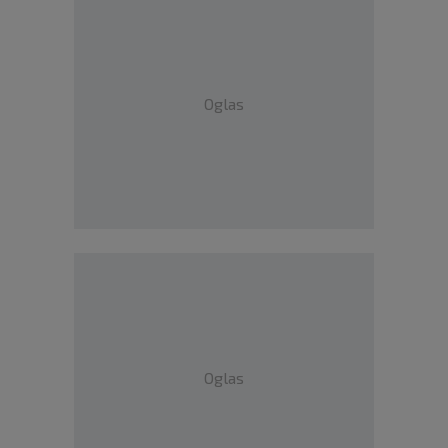
Oglas
Oglas