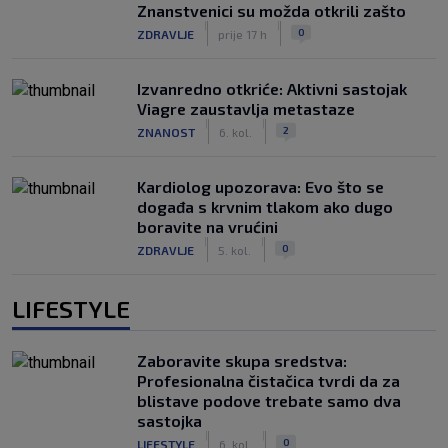
Znanstvenici su možda otkrili zašto
|
|
0
ZDRAVLJE
prije 17 h
Izvanredno otkriće: Aktivni sastojak
Viagre zaustavlja metastaze
|
|
2
ZNANOST
6. kol.
Kardiolog upozorava: Evo što se
događa s krvnim tlakom ako dugo
boravite na vrućini
|
|
0
ZDRAVLJE
5. kol.
LIFESTYLE
Zaboravite skupa sredstva:
Profesionalna čistačica tvrdi da za
blistave podove trebate samo dva
sastojka
|
|
0
LIFESTYLE
6. kol.