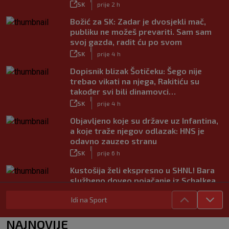
SK
prije 2 h
Božić za SK: Zadar je dvosjekli mač,
publiku ne možeš prevariti. Sam sam
svoj gazda, radit ću po svom
|
SK
prije 4 h
Dopisnik blizak Šotičeku: Šego nije
trebao vikati na njega, Rakitiću su
također svi bili dinamovci…
|
SK
prije 4 h
Objavljeno koje su države uz Infantina,
a koje traže njegov odlazak: HNS je
odavno zauzeo stranu
|
SK
prije 6 h
Kustošija želi ekspresno u SHNL! Bara
službeno doveo pojačanje iz Schalkea
|
SK
prije 6 h
Idi na Sport
Tomiyasu se vraća u Premier ligu,
postat će suigrač bivšeg Vatrenog
NAJNOVIJE
|