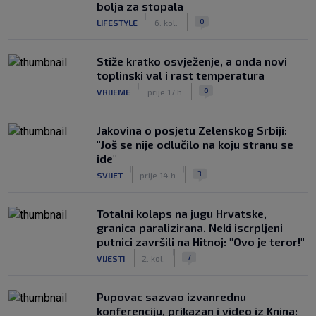
bolja za stopala
|
|
0
LIFESTYLE
6. kol.
Stiže kratko osvježenje, a onda novi
toplinski val i rast temperatura
|
|
0
VRIJEME
prije 17 h
Jakovina o posjetu Zelenskog Srbiji:
"Još se nije odlučilo na koju stranu se
ide"
|
|
3
SVIJET
prije 14 h
Totalni kolaps na jugu Hrvatske,
granica paralizirana. Neki iscrpljeni
putnici završili na Hitnoj: "Ovo je teror!"
|
|
7
VIJESTI
2. kol.
Pupovac sazvao izvanrednu
konferenciju, prikazan i video iz Knina: