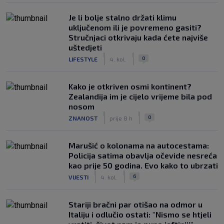
Je li bolje stalno držati klimu
uključenom ili je povremeno gasiti?
Stručnjaci otkrivaju kada ćete najviše
uštedjeti
|
|
0
LIFESTYLE
4. kol.
Kako je otkriven osmi kontinent?
Zealandija im je cijelo vrijeme bila pod
nosom
|
|
0
ZNANOST
prije 8 h
Marušić o kolonama na autocestama:
Policija satima obavlja očevide nesreća
kao prije 50 godina. Evo kako to ubrzati
|
|
6
VIJESTI
4. kol.
Stariji bračni par otišao na odmor u
Italiju i odlučio ostati: "Nismo se htjeli