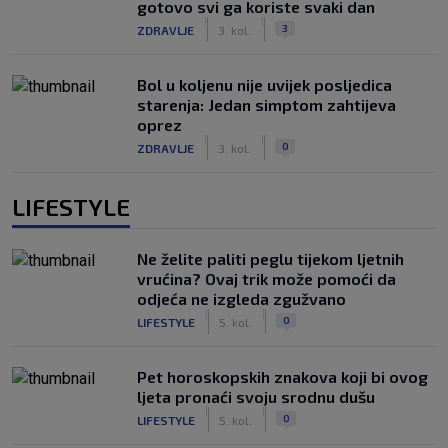
gotovo svi ga koriste svaki dan
|
|
3
ZDRAVLJE
3. kol.
Bol u koljenu nije uvijek posljedica
starenja: Jedan simptom zahtijeva
oprez
|
|
0
ZDRAVLJE
3. kol.
LIFESTYLE
Ne želite paliti peglu tijekom ljetnih
vrućina? Ovaj trik može pomoći da
odjeća ne izgleda zgužvano
|
|
0
LIFESTYLE
5. kol.
Pet horoskopskih znakova koji bi ovog
ljeta pronaći svoju srodnu dušu
|
|
0
LIFESTYLE
5. kol.