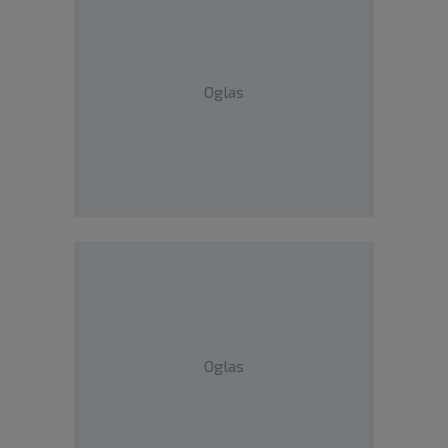
Oglas
Oglas