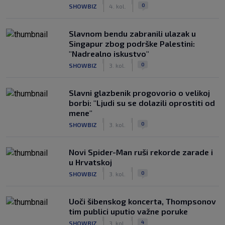
|
|
0
SHOWBIZ
4. kol.
Slavnom bendu zabranili ulazak u
Singapur zbog podrške Palestini:
"Nadrealno iskustvo"
|
|
0
SHOWBIZ
3. kol.
Slavni glazbenik progovorio o velikoj
borbi: "Ljudi su se dolazili oprostiti od
mene"
|
|
0
SHOWBIZ
3. kol.
Novi Spider-Man ruši rekorde zarade i
u Hrvatskoj
|
|
0
SHOWBIZ
3. kol.
Uoči šibenskog koncerta, Thompsonov
tim publici uputio važne poruke
|
|
4
SHOWBIZ
3. kol.