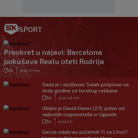
SPORT
Preokret u najavi: Barcelona
pokušava Realu oteti Rodrija
|
SK
prije 27 min
Sada je i službeno: Salah potpisao na
dvije godine za turskog velikana
|
SK
prije 48 min
Ubijen je David Owori (27), jedan od
najboljih nogometaša iz Ugande
|
SK
prije 2 h
Garcia odabrao početnih 11 za Litvu?
Livaja se čini se vraća na klupu