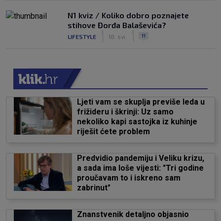
N1 kviz / Koliko dobro poznajete
stihove Đorđa Balaševića?
|
|
11
LIFESTYLE
18. svi.
Ljeti vam se skuplja previše leda u
frižideru i škrinji: Uz samo
nekoliko kapi sastojka iz kuhinje
riješit ćete problem
Predvidio pandemiju i Veliku krizu,
a sada ima loše vijesti: "Tri godine
proučavam to i iskreno sam
zabrinut"
Znanstvenik detaljno objasnio