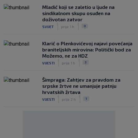
Mladić koji se zaletio u ljude na
sindikalnom skupu osuđen na
doživotan zatvor
|
|
0
SVIJET
prije 1 h
Klarić o Plenkovićevoj najavi povećanja
braniteljskih mirovina: Politički bod za
Možemo, ne za HDZ
|
|
3
VIJESTI
prije 1 h
Šimpraga: Zahtjev za pravdom za
srpske žrtve ne umanjuje patnju
hrvatskih žrtava
|
|
1
VIJESTI
prije 2 h