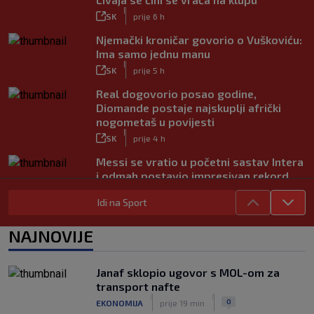
|
SK
prije 6 h
Njemački kroničar govorio o Vuškoviću:
Ima samo jednu manu
|
SK
prije 5 h
Real dogovorio posao godine,
Diomande postaje najskuplji afrički
nogometaš u povijesti
|
SK
prije 4 h
Messi se vratio u početni sastav Intera
i odmah postavio impresivan rekord
|
SK
prije 7 h
Idi na Sport
Novo Dinamovo pojačanje ubrzo
potpisuje, prvo će igrati u Lekinoj
NAJNOVIJE
momčadi?
|
SK
prije 3 h
Janaf sklopio ugovor s MOL-om za
transport nafte
|
|
0
EKONOMIJA
prije 19 min