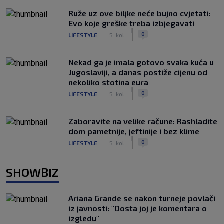
Ruže uz ove biljke neće bujno cvjetati:
Evo koje greške treba izbjegavati
|
|
0
LIFESTYLE
5. kol.
Nekad ga je imala gotovo svaka kuća u
Jugoslaviji, a danas postiže cijenu od
nekoliko stotina eura
|
|
0
LIFESTYLE
5. kol.
Zaboravite na velike račune: Rashladite
dom pametnije, jeftinije i bez klime
|
|
0
LIFESTYLE
5. kol.
SHOWBIZ
Ariana Grande se nakon turneje povlači
iz javnosti: "Dosta joj je komentara o
izgledu"