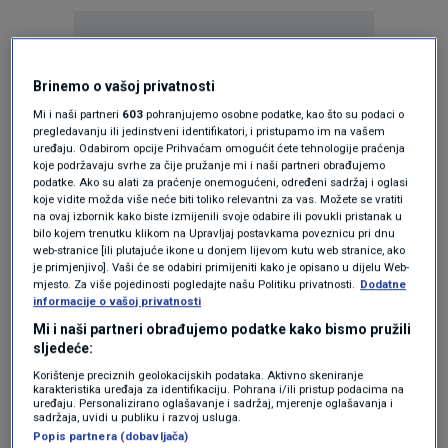
Brinemo o vašoj privatnosti
Mi i naši partneri
603
pohranjujemo osobne podatke, kao što su podaci o
pregledavanju ili jedinstveni identifikatori, i pristupamo im na vašem
Oglas
uređaju. Odabirom opcije Prihvaćam omogućit ćete tehnologije praćenja
koje podržavaju svrhe za čije pružanje mi i naši partneri obrađujemo
podatke. Ako su alati za praćenje onemogućeni, određeni sadržaj i oglasi
koje vidite možda više neće biti toliko relevantni za vas. Možete se vratiti
na ovaj izbornik kako biste izmijenili svoje odabire ili povukli pristanak u
bilo kojem trenutku klikom na Upravljaj postavkama poveznicu pri dnu
web-stranice [ili plutajuće ikone u donjem lijevom kutu web stranice, ako
je primjenjivo]. Vaši će se odabiri primijeniti kako je opisano u dijelu Web-
mjesto. Za više pojedinosti pogledajte našu Politiku privatnosti.
Dodatne
informacije o vašoj privatnosti
Mi i naši partneri obrađujemo podatke kako bismo pružili
sljedeće:
Korištenje preciznih geolokacijskih podataka. Aktivno skeniranje
Oglas
karakteristika uređaja za identifikaciju. Pohrana i/ili pristup podacima na
uređaju. Personalizirano oglašavanje i sadržaj, mjerenje oglašavanja i
sadržaja, uvidi u publiku i razvoj usluga.
Popis partnera (dobavljača)