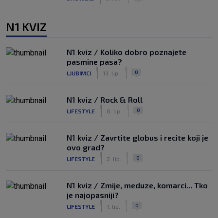
N1 KVIZ
N1 kviz / Koliko dobro poznajete
pasmine pasa?
|
|
0
LJUBIMCI
13. lip.
N1 kviz / Rock & Roll
|
|
0
LIFESTYLE
8. lip.
N1 kviz / Zavrtite globus i recite koji je
ovo grad?
|
|
0
LIFESTYLE
2. lip.
N1 kviz / Zmije, meduze, komarci... Tko
je najopasniji?
|
|
0
LIFESTYLE
1. lip.