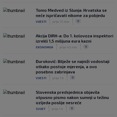
Tomo Medved iz Slunja: Hrvatska se
neće ispričavati nikome za pobjedu
|
|
0
VIJESTI
prije 31 min
Akcija DIRH-a: Do 1. kolovoza inspektori
izrekli 1,5 milijuna eura kazni
|
|
0
EKONOMIJA
prije 43 min
Đuroković: Bilježe se najniži vodostaji
otkako postoje mjerenja, a ovo
posebno zabrinjava
|
|
0
VIJESTI
prije 1 h
Slovenska predsjednica objavila
otpusno pismo nakon sumnji u težinu
ozljeda poslije nesreće
|
|
0
SVIJET
prije 1 h