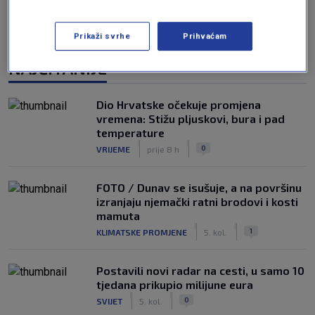
Prikaži svrhe
Prihvaćam
NAJČITANIJE
Dio Hrvatske očekuje promjena
vremena: Stižu pljuskovi, bura i pad
temperature
|
|
0
VRIJEME
prije 8 h
FOTO / Dunav se isušuje, a na površinu
izranjaju njemački ratni brodovi i kosti
mamuta
|
|
1
KLIMATSKE PROMJENE
5. kol.
Postavili novi radar na cesti, u samo 10
tjedana prikupio milijune eura
|
|
0
SVIJET
5. kol.