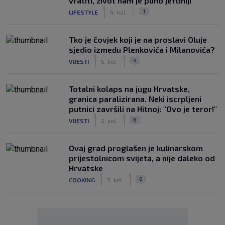
vratiti, život nam je puno jeftiniji"
|
|
1
LIFESTYLE
4. kol.
Tko je čovjek koji je na proslavi Oluje
sjedio između Plenkovića i Milanovića?
|
|
3
VIJESTI
5. kol.
Totalni kolaps na jugu Hrvatske,
granica paralizirana. Neki iscrpljeni
putnici završili na Hitnoj: "Ovo je teror!"
|
|
6
VIJESTI
2. kol.
Ovaj grad proglašen je kulinarskom
prijestolnicom svijeta, a nije daleko od
Hrvatske
|
|
0
COOKING
5. kol.