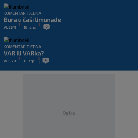
KOMENTAR TJEDNA
Bura u čaši limunade
|
|
0
VIJESTI
18. srp.
KOMENTAR TJEDNA
VAR ili VARka?
|
|
4
VIJESTI
11. srp.
Oglas