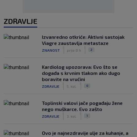
ZDRAVLJE
Izvanredno otkriće: Aktivni sastojak
Viagre zaustavlja metastaze
|
|
2
ZNANOST
prije 8 h
Kardiolog upozorava: Evo što se
događa s krvnim tlakom ako dugo
boravite na vrućini
|
|
0
ZDRAVLJE
5. kol.
Toplinski valovi jače pogađaju žene
nego muškarce. Evo zašto
|
|
1
ZDRAVLJE
3. kol.
Ovo je najnezdravije ulje za kuhanje, a