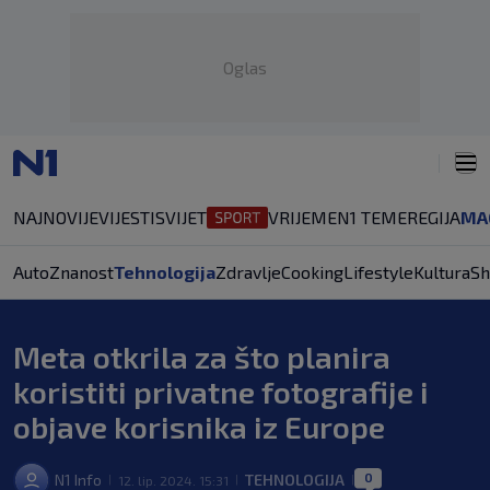
Oglas
NAJNOVIJE
VIJESTI
SVIJET
VRIJEME
N1 TEME
REGIJA
MA
Auto
Znanost
Tehnologija
Zdravlje
Cooking
Lifestyle
Kultura
Sh
Meta otkrila za što planira
koristiti privatne fotografije i
objave korisnika iz Europe
0
N1 Info
TEHNOLOGIJA
12. lip. 2024. 15:31
|
|
|