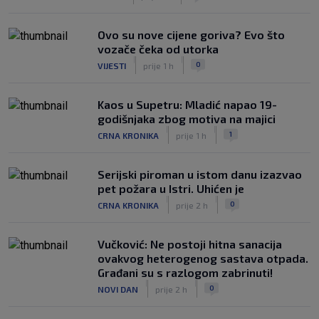
Ovo su nove cijene goriva? Evo što
vozače čeka od utorka
|
|
0
VIJESTI
prije 1 h
Kaos u Supetru: Mladić napao 19-
godišnjaka zbog motiva na majici
|
|
1
CRNA KRONIKA
prije 1 h
Serijski piroman u istom danu izazvao
pet požara u Istri. Uhićen je
|
|
0
CRNA KRONIKA
prije 2 h
Vučković: Ne postoji hitna sanacija
ovakvog heterogenog sastava otpada.
Građani su s razlogom zabrinuti!
|
|
0
NOVI DAN
prije 2 h