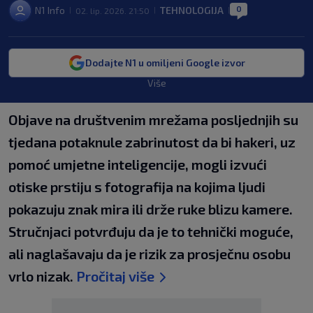
0
N1 Info
TEHNOLOGIJA
02. lip. 2026. 21:50
|
|
|
Dodajte N1 u omiljeni Google izvor
Više
Objave na društvenim mrežama posljednjih su
tjedana potaknule zabrinutost da bi hakeri, uz
pomoć umjetne inteligencije, mogli izvući
otiske prstiju s fotografija na kojima ljudi
pokazuju znak mira ili drže ruke blizu kamere.
Stručnjaci potvrđuju da je to tehnički moguće,
ali naglašavaju da je rizik za prosječnu osobu
vrlo nizak.
Pročitaj više