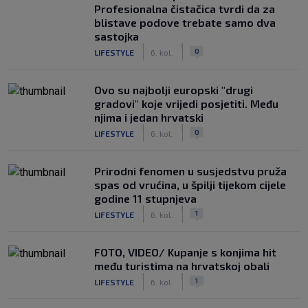
Profesionalna čistačica tvrdi da za
blistave podove trebate samo dva
sastojka
|
|
0
LIFESTYLE
6. kol.
Ovo su najbolji europski "drugi
gradovi" koje vrijedi posjetiti. Među
njima i jedan hrvatski
|
|
0
LIFESTYLE
6. kol.
Prirodni fenomen u susjedstvu pruža
spas od vrućina, u špilji tijekom cijele
godine 11 stupnjeva
|
|
1
LIFESTYLE
6. kol.
FOTO, VIDEO/ Kupanje s konjima hit
među turistima na hrvatskoj obali
|
|
1
LIFESTYLE
6. kol.