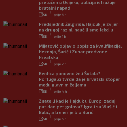
pretučen u Osijeku, policija istražuje
brutalni napad
|
SK
prije 3 h
Predsjednik Žalgirisa: Hajduk je zvijer
na drugoj razini, naučili smo lekciju
|
SK
prije 1 h
Mijatović objavio popis za kvalifikacije:
Hezonja, Šarić i Zubac predvode
Hrvatsku
|
SK
prije 2 h
Benfica ponovno želi Šutala?
Portugalci tvrde da je hrvatski stoper
među glavnim željama
|
SK
prije 4 h
Znate li kad je Hajduk u Europi zadnji
put dao pet golova? Igrali su Vlašić i
Balić, a trener je bio Burić
|
SK
prije 6 h