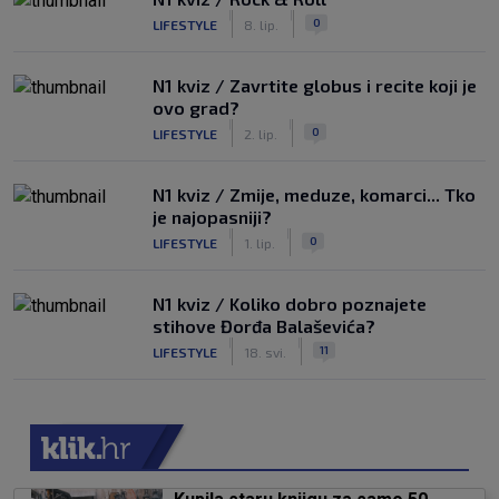
|
|
0
LIFESTYLE
8. lip.
N1 kviz / Zavrtite globus i recite koji je
ovo grad?
|
|
0
LIFESTYLE
2. lip.
N1 kviz / Zmije, meduze, komarci... Tko
je najopasniji?
|
|
0
LIFESTYLE
1. lip.
N1 kviz / Koliko dobro poznajete
stihove Đorđa Balaševića?
|
|
11
LIFESTYLE
18. svi.