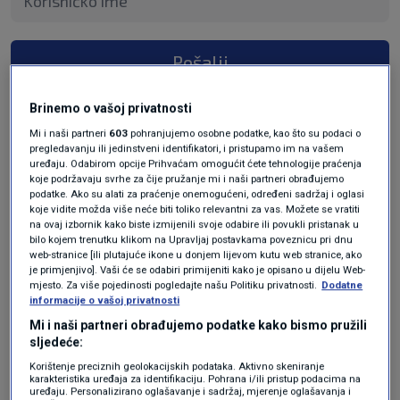
Pošalji
Brinemo o vašoj privatnosti
Mi i naši partneri
603
pohranjujemo osobne podatke, kao što su podaci o
pregledavanju ili jedinstveni identifikatori, i pristupamo im na vašem
uređaju. Odabirom opcije Prihvaćam omogućit ćete tehnologije praćenja
koje podržavaju svrhe za čije pružanje mi i naši partneri obrađujemo
podatke. Ako su alati za praćenje onemogućeni, određeni sadržaj i oglasi
koje vidite možda više neće biti toliko relevantni za vas. Možete se vratiti
na ovaj izbornik kako biste izmijenili svoje odabire ili povukli pristanak u
bilo kojem trenutku klikom na Upravljaj postavkama poveznicu pri dnu
Oglas
web-stranice [ili plutajuće ikone u donjem lijevom kutu web stranice, ako
je primjenjivo]. Vaši će se odabiri primijeniti kako je opisano u dijelu Web-
mjesto. Za više pojedinosti pogledajte našu Politiku privatnosti.
Dodatne
informacije o vašoj privatnosti
Mi i naši partneri obrađujemo podatke kako bismo pružili
sljedeće:
Korištenje preciznih geolokacijskih podataka. Aktivno skeniranje
karakteristika uređaja za identifikaciju. Pohrana i/ili pristup podacima na
uređaju. Personalizirano oglašavanje i sadržaj, mjerenje oglašavanja i