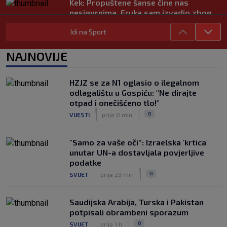
Kek: Propuštene šanse čine nas
nesigurnima. Fruka sam izvadio zbog
ozljede, pripremamo se na život bez
Idi na Sport
njega
|
SK
prije 6 h
NAJNOVIJE
Dinamo ostao kratak u senzacionalnom
preokretu, Juventus slavio na
otvaranju Ramljakova turnira
HZJZ se za N1 oglasio o ilegalnom
|
odlagalištu u Gospiću: "Ne dirajte
SK
prije 5 h
otpad i onečišćeno tlo!"
Trener Žalgirisa ne odustaje: ‘Vidi se
|
|
0
VIJESTI
prije 0 min
razlika u kvaliteti, ali pokušat ćemo
iznenaditi na Poljudu’
|
"Samo za vaše oči“: Izraelska 'krtica'
SK
prije 5 h
unutar UN-a dostavljala povjerljive
podatke
|
|
0
SVIJET
prije 23 min
Saudijska Arabija, Turska i Pakistan
potpisali obrambeni sporazum
|
|
0
SVIJET
prije 1 h