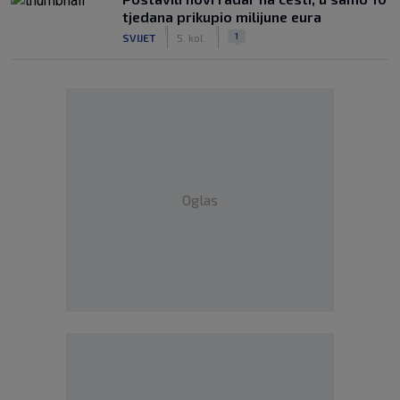
tjedana prikupio milijune eura
|
|
1
SVIJET
5. kol.
Oglas