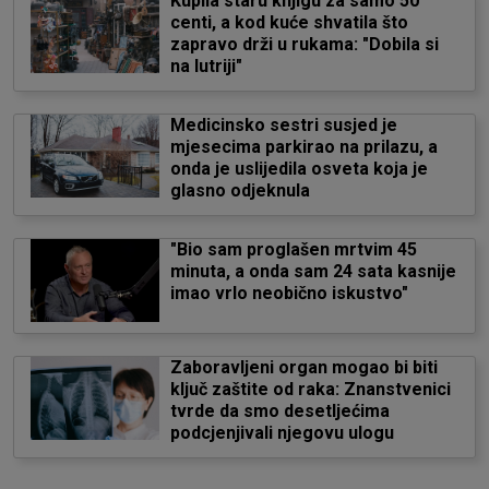
Kupila staru knjigu za samo 50
centi, a kod kuće shvatila što
zapravo drži u rukama: "Dobila si
na lutriji"
Medicinsko sestri susjed je
mjesecima parkirao na prilazu, a
onda je uslijedila osveta koja je
glasno odjeknula
"Bio sam proglašen mrtvim 45
minuta, a onda sam 24 sata kasnije
imao vrlo neobično iskustvo"
Zaboravljeni organ mogao bi biti
ključ zaštite od raka: Znanstvenici
tvrde da smo desetljećima
podcjenjivali njegovu ulogu