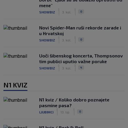
mene"
|
|
0
SHOWBIZ
3. kol.
Novi Spider-Man ruši rekorde zarade i
u Hrvatskoj
|
|
0
SHOWBIZ
3. kol.
Uoči šibenskog koncerta, Thompsonov
tim publici uputio važne poruke
|
|
4
SHOWBIZ
3. kol.
N1 KVIZ
N1 kviz / Koliko dobro poznajete
pasmine pasa?
|
|
0
LJUBIMCI
13. lip.
N1 kviz / Rock & Roll