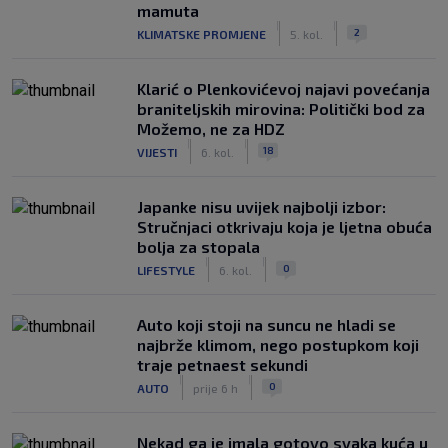
mamuta
|
|
2
KLIMATSKE PROMJENE
5. kol.
Klarić o Plenkovićevoj najavi povećanja
braniteljskih mirovina: Politički bod za
Možemo, ne za HDZ
|
|
18
VIJESTI
6. kol.
Japanke nisu uvijek najbolji izbor:
Stručnjaci otkrivaju koja je ljetna obuća
bolja za stopala
|
|
0
LIFESTYLE
6. kol.
Auto koji stoji na suncu ne hladi se
najbrže klimom, nego postupkom koji
traje petnaest sekundi
|
|
0
AUTO
prije 6 h
Nekad ga je imala gotovo svaka kuća u