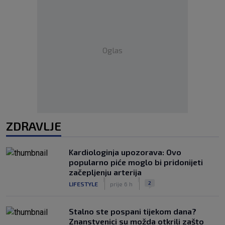
Oglas
ZDRAVLJE
Kardiologinja upozorava: Ovo
popularno piće moglo bi pridonijeti
začepljenju arterija
|
|
2
LIFESTYLE
prije 6 h
Stalno ste pospani tijekom dana?
Znanstvenici su možda otkrili zašto