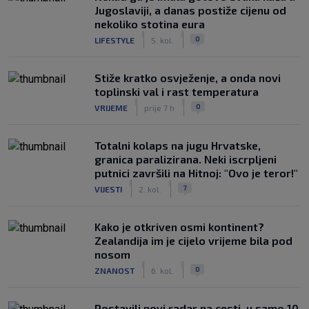
Jugoslaviji, a danas postiže cijenu od
nekoliko stotina eura
|
|
0
LIFESTYLE
5. kol.
Stiže kratko osvježenje, a onda novi
toplinski val i rast temperatura
|
|
0
VRIJEME
prije 7 h
Totalni kolaps na jugu Hrvatske,
granica paralizirana. Neki iscrpljeni
putnici završili na Hitnoj: "Ovo je teror!"
|
|
7
VIJESTI
2. kol.
Kako je otkriven osmi kontinent?
Zealandija im je cijelo vrijeme bila pod
nosom
|
|
0
ZNANOST
6. kol.
Postavili novi radar na cesti, u samo 10