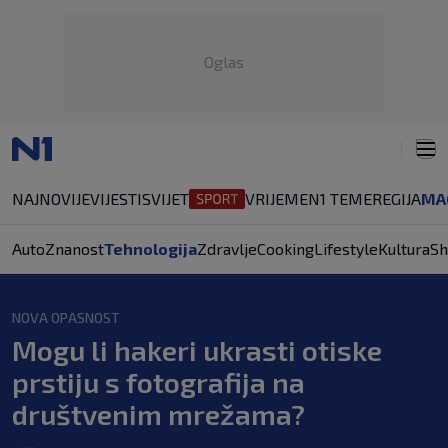
Oglas
NAJNOVIJE
VIJESTI
SVIJET
VRIJEME
N1 TEME
REGIJA
MA
Auto
Znanost
Tehnologija
Zdravlje
Cooking
Lifestyle
Kultura
Sh
NOVA OPASNOST
Mogu li hakeri ukrasti otiske
prstiju s fotografija na
društvenim mrežama?