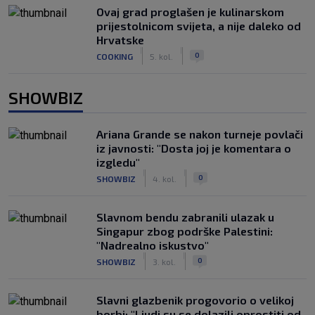
Ovaj grad proglašen je kulinarskom
prijestolnicom svijeta, a nije daleko od
Hrvatske
|
|
0
COOKING
5. kol.
SHOWBIZ
Ariana Grande se nakon turneje povlači
iz javnosti: "Dosta joj je komentara o
izgledu"
|
|
0
SHOWBIZ
4. kol.
Slavnom bendu zabranili ulazak u
Singapur zbog podrške Palestini:
"Nadrealno iskustvo"
|
|
0
SHOWBIZ
3. kol.
Slavni glazbenik progovorio o velikoj
borbi: "Ljudi su se dolazili oprostiti od