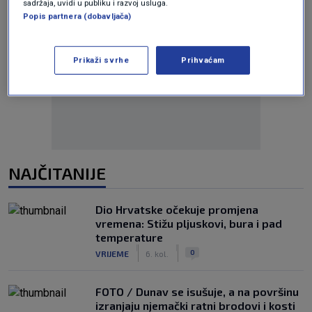
sadržaja, uvidi u publiku i razvoj usluga.
Popis partnera (dobavljača)
Prikaži svrhe
Prihvaćam
Oglas
NAJČITANIJE
Dio Hrvatske očekuje promjena
vremena: Stižu pljuskovi, bura i pad
temperature
|
|
0
VRIJEME
6. kol.
FOTO / Dunav se isušuje, a na površinu
izranjaju njemački ratni brodovi i kosti