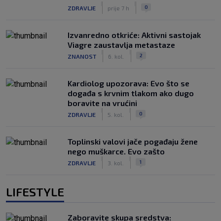
|
|
0
ZDRAVLJE
prije 7 h
Izvanredno otkriće: Aktivni sastojak
Viagre zaustavlja metastaze
|
|
2
ZNANOST
6. kol.
Kardiolog upozorava: Evo što se
događa s krvnim tlakom ako dugo
boravite na vrućini
|
|
0
ZDRAVLJE
5. kol.
Toplinski valovi jače pogađaju žene
nego muškarce. Evo zašto
|
|
1
ZDRAVLJE
3. kol.
LIFESTYLE
Zaboravite skupa sredstva: