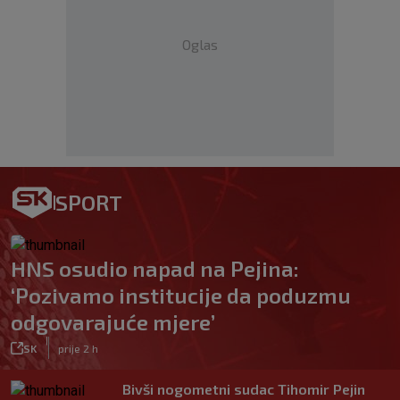
Oglas
SPORT
HNS osudio napad na Pejina:
‘Pozivamo institucije da poduzmu
odgovarajuće mjere’
|
SK
prije 2 h
Bivši nogometni sudac Tihomir Pejin