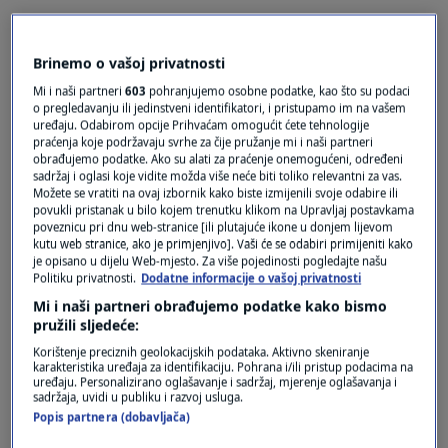
Brinemo o vašoj privatnosti
prije 7 mjeseci
Mi i naši partneri
603
pohranjujemo osobne podatke, kao što su podaci
Jux
o pregledavanju ili jedinstveni identifikatori, i pristupamo im na vašem
uređaju. Odabirom opcije Prihvaćam omogućit ćete tehnologije
praćenja koje podržavaju svrhe za čije pružanje mi i naši partneri
Struka otkriva ono što i najnepismeniji seljo zna
obrađujemo podatke. Ako su alati za praćenje onemogućeni, određeni
od malih nogu: Da snijeg štiti usjeve od leda. Je li
sadržaj i oglasi koje vidite možda više neće biti toliko relevantni za vas.
Možete se vratiti na ovaj izbornik kako biste izmijenili svoje odabire ili
stvarno trošimo toliko para na školovanje
povukli pristanak u bilo kojem trenutku klikom na Upravljaj postavkama
"stručnjaka" da bi nam prodavali mlaku vodu?
poveznicu pri dnu web-stranice [ili plutajuće ikone u donjem lijevom
kutu web stranice, ako je primjenjivo]. Vaši će se odabiri primijeniti kako
Odgovor
je opisano u dijelu Web-mjesto. Za više pojedinosti pogledajte našu
Politiku privatnosti.
Dodatne informacije o vašoj privatnosti
Mi i naši partneri obrađujemo podatke kako bismo
pružili sljedeće:
Korištenje preciznih geolokacijskih podataka. Aktivno skeniranje
karakteristika uređaja za identifikaciju. Pohrana i/ili pristup podacima na
uređaju. Personalizirano oglašavanje i sadržaj, mjerenje oglašavanja i
sadržaja, uvidi u publiku i razvoj usluga.
Popis partnera (dobavljača)