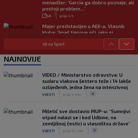
menadžer: ‘Garcia ga dobro poznaje, ali
postoji problem…’
|
SK
prije 4 h
Majer predstavljen u AEK-u. Vlasnik
kluba: ‘Imaš tigrove oči, jako si
inteligentan’
|
Idi na Sport
SK
prije 4 h
Bio je hit druge lige, a sada s Istrom
NAJNOVIJE
prijeti Hajduku: ‘Imao sam 16 ponuda,
ali htio sam SHNL’
|
VIDEO / Ministarstvo zdravstva: U
SK
prije 5 h
sudaru vlakova šestero teže i 14 lakše
VIDEO / Tenisač se požalio na
ozlijeđenih, jedna žena na intenzivnoj
gledatelja koji mu je smetao, reakcija
|
|
0
VIJESTI
prije 4 min
suca je hit
|
SK
prije 4 h
Miletić sve dostavio MUP-u: "Sumnjivi
otpad nalazi se i kod Udbine, na
zemljišnoj čestici u vlasništvu države"
|
|
0
VIJESTI
prije 55 min