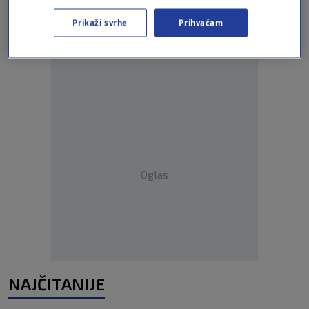
Oglas
Prikaži svrhe
Prihvaćam
Oglas
NAJČITANIJE