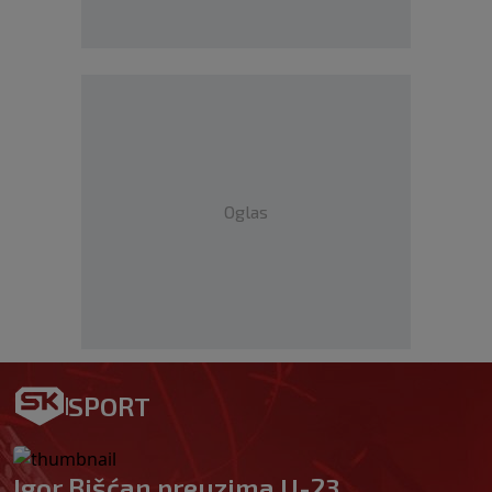
Oglas
SPORT
Igor Bišćan preuzima U-23