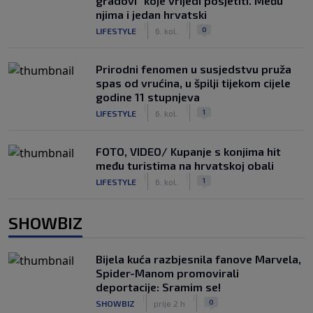
gradovi" koje vrijedi posjetiti. Među
njima i jedan hrvatski
|
|
0
LIFESTYLE
6. kol.
Prirodni fenomen u susjedstvu pruža
spas od vrućina, u špilji tijekom cijele
godine 11 stupnjeva
|
|
1
LIFESTYLE
6. kol.
FOTO, VIDEO/ Kupanje s konjima hit
među turistima na hrvatskoj obali
|
|
1
LIFESTYLE
6. kol.
SHOWBIZ
Bijela kuća razbjesnila fanove Marvela,
Spider-Manom promovirali
deportacije: Sramim se!
|
|
0
SHOWBIZ
prije 2 h