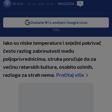
1
N1 Info
MAGAZIN
|
14. sij. 2026. 18:56
|
|
Dodajte N1 u omiljeni Google izvor
Više
Iako su niske temperature i snježni pokrivač
često razlog zabrinutosti među
poljoprivrednicima, struka poručuje da za
većinu ratarskih kultura, osobito ozimih,
razloga za strah nema.
Pročitaj više