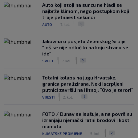
Auto koji stoji na suncu ne hladi se
najbrže klimom, nego postupkom koji
traje petnaest sekundi
|
|
0
AUTO
7. kol.
Jakovina o posjetu Zelenskog Srbiji:
"Još se nije odlučilo na koju stranu se
ide"
|
|
5
SVIJET
7. kol.
Totalni kolaps na jugu Hrvatske,
granica paralizirana. Neki iscrpljeni
putnici završili na Hitnoj: "Ovo je teror!"
|
|
7
VIJESTI
2. kol.
FOTO / Dunav se isušuje, a na površinu
izranjaju njemački ratni brodovi i kosti
mamuta
|
|
2
KLIMATSKE PROMJENE
5. kol.