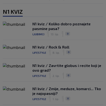
N1 KVIZ
N1 kviz / Koliko dobro poznajete
pasmine pasa?
|
|
0
LJUBIMCI
13. lip.
N1 kviz / Rock & Roll
|
|
0
LIFESTYLE
8. lip.
N1 kviz / Zavrtite globus i recite koji je
ovo grad?
|
|
0
LIFESTYLE
2. lip.
N1 kviz / Zmije, meduze, komarci... Tko
je najopasniji?
|
|
0
LIFESTYLE
1. lip.