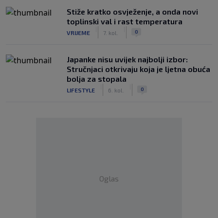
Stiže kratko osvježenje, a onda novi
toplinski val i rast temperatura
|
|
0
VRIJEME
7. kol.
Japanke nisu uvijek najbolji izbor:
Stručnjaci otkrivaju koja je ljetna obuća
bolja za stopala
|
|
0
LIFESTYLE
6. kol.
Oglas