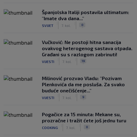
Španjolska Italiji postavila ultimatum:
"Imate dva dana..."
|
|
0
SVIJET
7. kol.
Vučković: Ne postoji hitna sanacija
ovakvog heterogenog sastava otpada.
Građani su s razlogom zabrinuti!
|
|
19
VIJESTI
7. kol.
Milinović prozvao Vladu: "Pozivam
Plenkovića da me posluša. Za svako
buduće onečišćenje..."
|
|
9
VIJESTI
7. kol.
Pogačice za 15 minuta: Mekane su,
prozračne i tražit ćete još jednu turu
|
|
0
COOKING
7. kol.