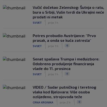
Vučić dočekao Zelenskog: Šutnja o ratu,
bura u Srbiji, Vulin tvrdi da Ukrajini neće
prodati ni metak
|
SVIJET
prije 1 h
Potres probudio Austrijance: "Prvo
prasak, a onda se kuća zatresla"
|
|
0
SVIJET
prije 1 h
Senat spašava Trumpa i međuizbore:
Odobreno produljenje financiranja
vlade do 11. prosinca
|
|
0
SVIJET
prije 1 h
VIDEO / Sudar putničkog i teretnog
vlaka kod Bjelovara: Više osoba
ozlijeđeno, strojovođa teže
|
|
0
CRNA KRONIKA
prije 2 h