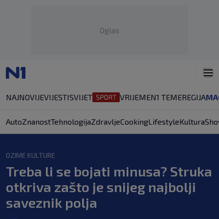
Oglas
NAJNOVIJE
VIJESTI
SVIJET
VRIJEME
N1 TEME
REGIJA
MA
Auto
Znanost
Tehnologija
Zdravlje
Cooking
Lifestyle
Kultura
Sho
OZIME KULTURE
Treba li se bojati minusa? Struka
otkriva zašto je snijeg najbolji
saveznik polja