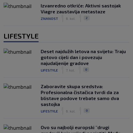
Izvanredno otkriće: Aktivni sastojak
Viagre zaustavlja metastaze
|
|
2
ZNANOST
6. kol.
LIFESTYLE
Deset najdužih letova na svijetu: Traju
gotovo cijeli dan i povezuju
najudaljenije gradove
|
|
0
LIFESTYLE
7. kol.
Zaboravite skupa sredstva:
Profesionalna čistačica tvrdi da za
blistave podove trebate samo dva
sastojka
|
|
0
LIFESTYLE
6. kol.
Ovo su najbolji europski "drugi