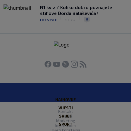
N1 kviz / Koliko dobro poznajete
stihove Đorđa Balaševića?
|
|
11
LIFESTYLE
18. svi.
NAJNOVIJE
VIJESTI
Kontakt
O Nama
SVIJET
Marketing
SPORT
Impressum
Uvjeti korištenja