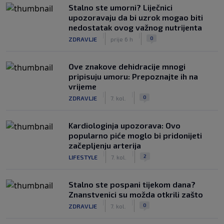
Stalno ste umorni? Liječnici
upozoravaju da bi uzrok mogao biti
nedostatak ovog važnog nutrijenta
|
|
0
ZDRAVLJE
prije 6 h
Ove znakove dehidracije mnogi
pripisuju umoru: Prepoznajte ih na
vrijeme
|
|
0
ZDRAVLJE
7. kol.
Kardiologinja upozorava: Ovo
popularno piće moglo bi pridonijeti
začepljenju arterija
|
|
2
LIFESTYLE
7. kol.
Stalno ste pospani tijekom dana?
Znanstvenici su možda otkrili zašto
|
|
0
ZDRAVLJE
7. kol.