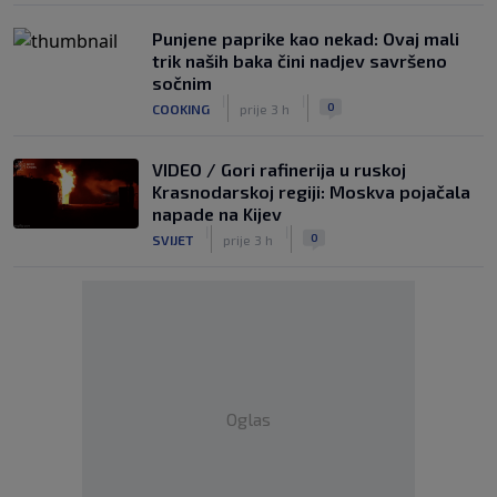
Punjene paprike kao nekad: Ovaj mali
trik naših baka čini nadjev savršeno
sočnim
|
|
0
COOKING
prije 3 h
VIDEO / Gori rafinerija u ruskoj
Krasnodarskoj regiji: Moskva pojačala
napade na Kijev
|
|
0
SVIJET
prije 3 h
Oglas