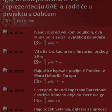
reprezentaciju UAE-a, radit će u
projektu s Dalićem
|
SK
prije 54 min
Ivanović pred velikom odlukom, dva
kluba bore se za hrvatskog napadača
|
SK
prije 2 h
Vita Barbić kao prva u finale juniorskog
SP-a
|
SK
prije 21 min
Hajdučice ispisale povijest! Pobijedile
Muru i izborile Europu
|
SK
prije 17 min
Liverpool dovodi kapetana Barcelone!
Fabrizio Romano objavio ‘Here we go’
|
SK
prije 4 h
Hajduk želi Selahija, oglasio se igračev