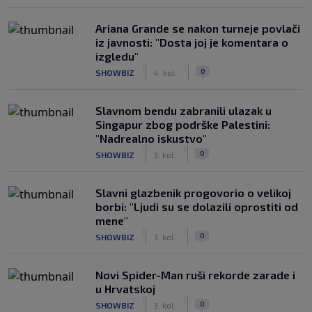
Ariana Grande se nakon turneje povlači
iz javnosti: "Dosta joj je komentara o
izgledu"
|
|
0
SHOWBIZ
4. kol.
Slavnom bendu zabranili ulazak u
Singapur zbog podrške Palestini:
"Nadrealno iskustvo"
|
|
0
SHOWBIZ
3. kol.
Slavni glazbenik progovorio o velikoj
borbi: "Ljudi su se dolazili oprostiti od
mene"
|
|
0
SHOWBIZ
3. kol.
Novi Spider-Man ruši rekorde zarade i
u Hrvatskoj
|
|
0
SHOWBIZ
3. kol.