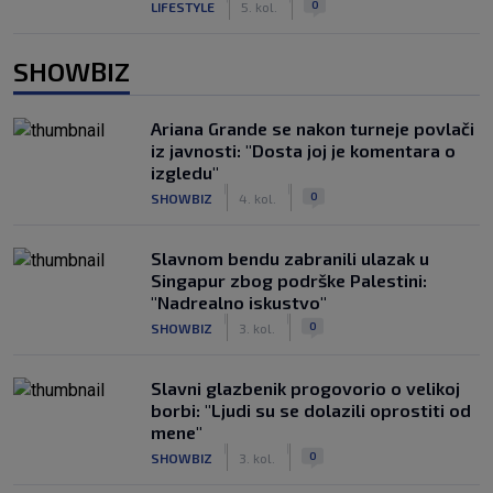
0
LIFESTYLE
5. kol.
SHOWBIZ
Ariana Grande se nakon turneje povlači
iz javnosti: "Dosta joj je komentara o
izgledu"
|
|
0
SHOWBIZ
4. kol.
Slavnom bendu zabranili ulazak u
Singapur zbog podrške Palestini:
"Nadrealno iskustvo"
|
|
0
SHOWBIZ
3. kol.
Slavni glazbenik progovorio o velikoj
borbi: "Ljudi su se dolazili oprostiti od
mene"
|
|
0
SHOWBIZ
3. kol.