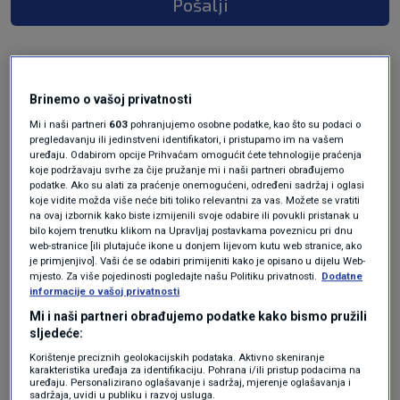
Pošalji
Brinemo o vašoj privatnosti
Mi i naši partneri
603
pohranjujemo osobne podatke, kao što su podaci o
pregledavanju ili jedinstveni identifikatori, i pristupamo im na vašem
uređaju. Odabirom opcije Prihvaćam omogućit ćete tehnologije praćenja
koje podržavaju svrhe za čije pružanje mi i naši partneri obrađujemo
podatke. Ako su alati za praćenje onemogućeni, određeni sadržaj i oglasi
Oglas
koje vidite možda više neće biti toliko relevantni za vas. Možete se vratiti
na ovaj izbornik kako biste izmijenili svoje odabire ili povukli pristanak u
bilo kojem trenutku klikom na Upravljaj postavkama poveznicu pri dnu
web-stranice [ili plutajuće ikone u donjem lijevom kutu web stranice, ako
je primjenjivo]. Vaši će se odabiri primijeniti kako je opisano u dijelu Web-
mjesto. Za više pojedinosti pogledajte našu Politiku privatnosti.
Dodatne
informacije o vašoj privatnosti
Mi i naši partneri obrađujemo podatke kako bismo pružili
sljedeće:
Korištenje preciznih geolokacijskih podataka. Aktivno skeniranje
karakteristika uređaja za identifikaciju. Pohrana i/ili pristup podacima na
uređaju. Personalizirano oglašavanje i sadržaj, mjerenje oglašavanja i
sadržaja, uvidi u publiku i razvoj usluga.