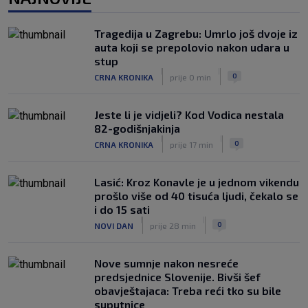
zastave na tribinama
|
SK
5. kol.
Tragedija u Zagrebu: Umrlo još dvoje iz
Tinejdžer iz Zimbabvea srušio bivšeg
auta koji se prepolovio nakon udara u
trenera Hajduka, utakmica kasnila zbog
stup
prometnog kaosa
|
|
0
CRNA KRONIKA
prije 0 min
|
SK
5. kol.
Jeste li je vidjeli? Kod Vodica nestala
82-godišnjakinja
|
|
0
CRNA KRONIKA
prije 17 min
Lasić: Kroz Konavle je u jednom vikendu
prošlo više od 40 tisuća ljudi, čekalo se
i do 15 sati
|
|
0
NOVI DAN
prije 28 min
Nove sumnje nakon nesreće
predsjednice Slovenije. Bivši šef
obavještajaca: Treba reći tko su bile
suputnice