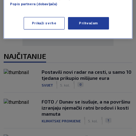
Popis partnera (dobavljača)
Oglas
Prikaži svrhe
Prihvaćam
NAJČITANIJE
Postavili novi radar na cesti, u samo 10
tjedana prikupio milijune eura
|
|
0
SVIJET
5. kol.
FOTO / Dunav se isušuje, a na površinu
izranjaju njemački ratni brodovi i kosti
mamuta
|
|
1
KLIMATSKE PROMJENE
5. kol.