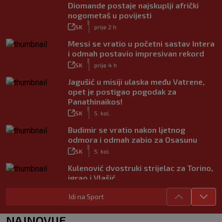
Diomande postaje najskuplji afrički
nogometaš u povijesti
|
SK
prije 2 h
Messi se vratio u početni sastav Intera
i odmah postavio impresivan rekord
|
SK
prije 4 h
Jagušić u misiji ulaska među Vatrene,
opet je postigao pogodak za
Panathinaikos!
|
SK
5. kol.
Budimir se vratio nakon ljetnog
odmora i odmah zabio za Osasunu
|
SK
5. kol.
Kulenović dvostruki strijelac za Torino,
igrao i Vlašić
|
SK
5. kol.
Idi na Sport
VIDEO / Modrić se vratio na teren!
Pogledajte ovacije publike i hrvatske
NAJNOVIJE