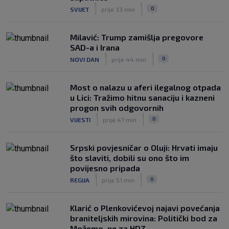
|
|
0
SVIJET
prije 33 min
Milavić: Trump zamišlja pregovore
SAD-a i Irana
|
|
0
NOVI DAN
prije 44 min
Most o nalazu u aferi ilegalnog otpada
u Lici: Tražimo hitnu sanaciju i kazneni
progon svih odgovornih
|
|
0
VIJESTI
prije 47 min
Srpski povjesničar o Oluji: Hrvati imaju
što slaviti, dobili su ono što im
povijesno pripada
|
|
0
REGIJA
prije 51 min
Klarić o Plenkovićevoj najavi povećanja
braniteljskih mirovina: Politički bod za
Možemo, ne za HDZ