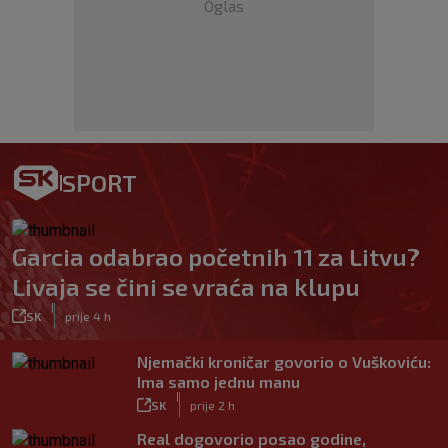
Oglas
SPORT
Garcia odabrao početnih 11 za Litvu?
Livaja se čini se vraća na klupu
|
SK
prije 4 h
Njemački kroničar govorio o Vuškoviću:
Ima samo jednu manu
|
SK
prije 2 h
Real dogovorio posao godine,