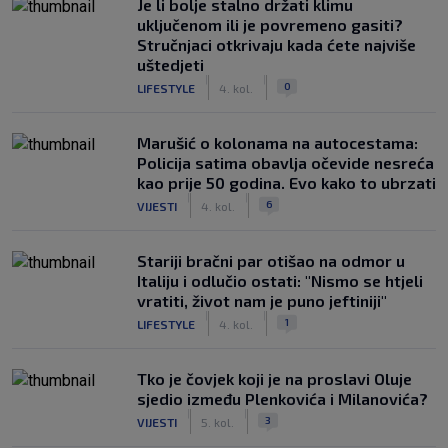
Je li bolje stalno držati klimu
uključenom ili je povremeno gasiti?
Stručnjaci otkrivaju kada ćete najviše
uštedjeti
|
|
0
LIFESTYLE
4. kol.
Marušić o kolonama na autocestama:
Policija satima obavlja očevide nesreća
kao prije 50 godina. Evo kako to ubrzati
|
|
6
VIJESTI
4. kol.
Stariji bračni par otišao na odmor u
Italiju i odlučio ostati: "Nismo se htjeli
vratiti, život nam je puno jeftiniji"
|
|
1
LIFESTYLE
4. kol.
Tko je čovjek koji je na proslavi Oluje
sjedio između Plenkovića i Milanovića?
|
|
3
VIJESTI
5. kol.