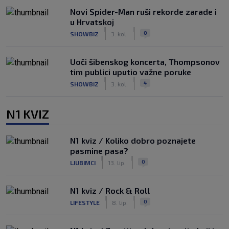
Novi Spider-Man ruši rekorde zarade i
u Hrvatskoj
|
|
0
SHOWBIZ
3. kol.
Uoči šibenskog koncerta, Thompsonov
tim publici uputio važne poruke
|
|
4
SHOWBIZ
3. kol.
N1 KVIZ
N1 kviz / Koliko dobro poznajete
pasmine pasa?
|
|
0
LJUBIMCI
13. lip.
N1 kviz / Rock & Roll
|
|
0
LIFESTYLE
8. lip.