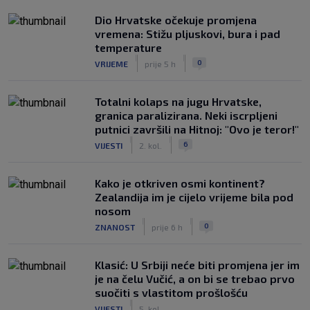
Dio Hrvatske očekuje promjena
vremena: Stižu pljuskovi, bura i pad
temperature
|
|
0
VRIJEME
prije 5 h
Totalni kolaps na jugu Hrvatske,
granica paralizirana. Neki iscrpljeni
putnici završili na Hitnoj: "Ovo je teror!"
|
|
6
VIJESTI
2. kol.
Kako je otkriven osmi kontinent?
Zealandija im je cijelo vrijeme bila pod
nosom
|
|
0
ZNANOST
prije 6 h
Klasić: U Srbiji neće biti promjena jer im
je na čelu Vučić, a on bi se trebao prvo
suočiti s vlastitom prošlošću
|
VIJESTI
5. kol.