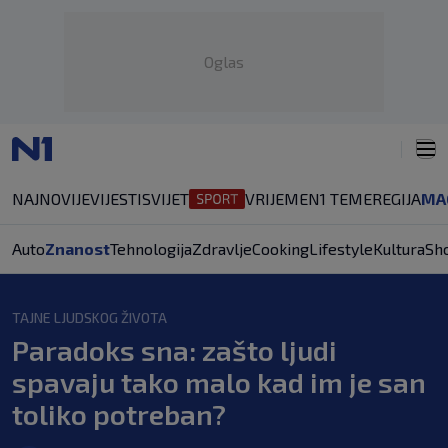
Oglas
NAJNOVIJE
VIJESTI
SVIJET
VRIJEME
N1 TEME
REGIJA
MA
Auto
Znanost
Tehnologija
Zdravlje
Cooking
Lifestyle
Kultura
Sh
TAJNE LJUDSKOG ŽIVOTA
Paradoks sna: zašto ljudi
spavaju tako malo kad im je san
toliko potreban?