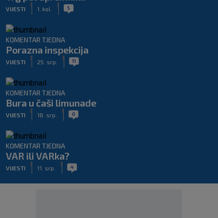
|
|
5
VIJESTI
1. kol.
KOMENTAR TJEDNA
Porazna inspekcija
|
|
11
VIJESTI
25. srp.
KOMENTAR TJEDNA
Bura u čaši limunade
|
|
0
VIJESTI
18. srp.
KOMENTAR TJEDNA
VAR ili VARka?
|
|
4
VIJESTI
11. srp.