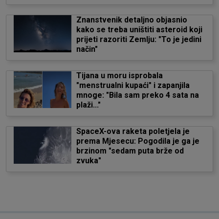
Znanstvenik detaljno objasnio
kako se treba uništiti asteroid koji
prijeti razoriti Zemlju: "To je jedini
način"
Tijana u moru isprobala
"menstrualni kupaći" i zapanjila
mnoge: "Bila sam preko 4 sata na
plaži..."
SpaceX-ova raketa poletjela je
prema Mjesecu: Pogodila je ga je
brzinom "sedam puta brže od
zvuka"