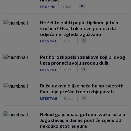
|
|
0
COOKING
5. kol.
Ne želite paliti peglu tijekom ljetnih
vrućina? Ovaj trik može pomoći da
odjeća ne izgleda zgužvano
|
|
0
LIFESTYLE
5. kol.
Pet horoskopskih znakova koji bi ovog
ljeta pronaći svoju srodnu dušu
|
|
0
LIFESTYLE
5. kol.
Ruže uz ove biljke neće bujno cvjetati:
Evo koje greške treba izbjegavati
|
|
0
LIFESTYLE
5. kol.
Nekad ga je imala gotovo svaka kuća u
Jugoslaviji, a danas postiže cijenu od
nekoliko stotina eura
|
|