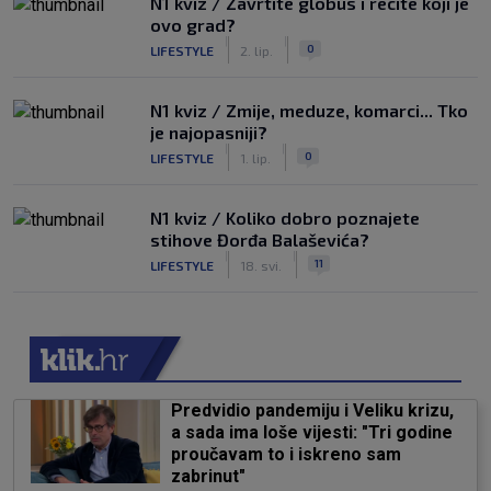
N1 kviz / Zavrtite globus i recite koji je
ovo grad?
|
|
0
LIFESTYLE
2. lip.
N1 kviz / Zmije, meduze, komarci... Tko
je najopasniji?
|
|
0
LIFESTYLE
1. lip.
N1 kviz / Koliko dobro poznajete
stihove Đorđa Balaševića?
|
|
11
LIFESTYLE
18. svi.
Predvidio pandemiju i Veliku krizu,
a sada ima loše vijesti: "Tri godine
proučavam to i iskreno sam
zabrinut"