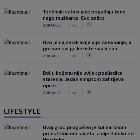
Toplinski valovi jače pogađaju žene
nego muškarce. Evo zašto
|
|
1
ZDRAVLJE
3. kol.
Ovo je najnezdravije ulje za kuhanje, a
gotovo svi ga koriste svaki dan
|
|
3
ZDRAVLJE
3. kol.
Bol u koljenu nije uvijek posljedica
starenja: Jedan simptom zahtijeva
oprez
|
|
0
ZDRAVLJE
3. kol.
LIFESTYLE
Ovaj grad proglašen je kulinarskom
prijestolnicom svijeta, a nije daleko od
Hrvatske