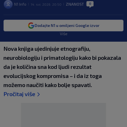
0
N1 Info
ZNANOST
14. svi. 2026. 20:50
|
|
|
Dodajte N1 u omiljeni Google izvor
Više
Nova knjiga ujedinjuje etnografiju,
neurobiologiju i primatologiju kako bi pokazala
da je količina sna kod ljudi rezultat
evolucijskog kompromisa – i da iz toga
možemo naučiti kako bolje spavati.
Pročitaj više