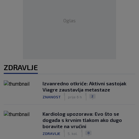
Oglas
ZDRAVLJE
Izvanredno otkriće: Aktivni sastojak
Viagre zaustavlja metastaze
|
|
2
ZNANOST
prije 6 h
Kardiolog upozorava: Evo što se
događa s krvnim tlakom ako dugo
boravite na vrućini
|
|
0
ZDRAVLJE
5. kol.