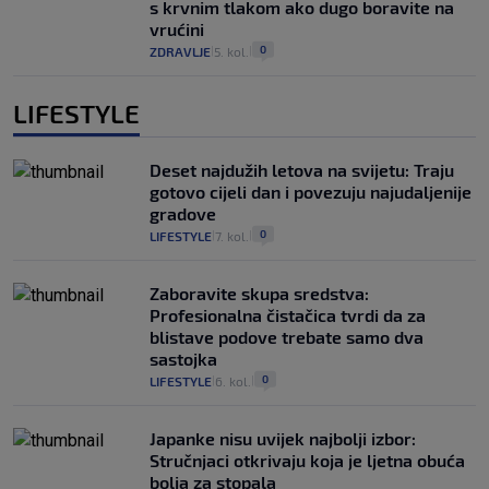
s krvnim tlakom ako dugo boravite na
vrućini
0
ZDRAVLJE
5. kol.
|
|
LIFESTYLE
Deset najdužih letova na svijetu: Traju
gotovo cijeli dan i povezuju najudaljenije
gradove
0
LIFESTYLE
7. kol.
|
|
Zaboravite skupa sredstva:
Profesionalna čistačica tvrdi da za
blistave podove trebate samo dva
sastojka
0
LIFESTYLE
6. kol.
|
|
Japanke nisu uvijek najbolji izbor:
Stručnjaci otkrivaju koja je ljetna obuća
bolja za stopala