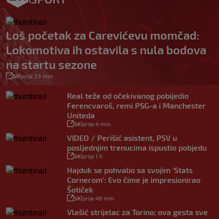
Loš početak za Carevićevu momčad:
Lokomotiva ih ostavila s nula bodova
na startu sezone
SK
prije 23 min.
|
Real teže od očekivanog pobijedio
Ferencvaroš, remi PSG-a i Manchester
Uniteda
SK
prije 4 min.
|
VIDEO / Perišić asistent, PSV u
posljednjim trenucima ispustio pobjedu
SK
prije 1 h
|
Hajduk se pohvalio sa svojim ‘Stats
Cornerom’: Evo čime je impresionirao
Šotiček
SK
prije 49 min.
|
Vlašić strijelac za Torino; ova gesta sve