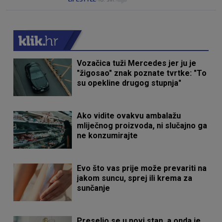
Vozačica tuži Mercedes jer ju je
"žigosao" znak poznate tvrtke: "To
su opekline drugog stupnja"
Ako vidite ovakvu ambalažu
mliječnog proizvoda, ni slučajno ga
ne konzumirajte
Evo što vas prije može prevariti na
jakom suncu, sprej ili krema za
sunčanje
Preselio se u novi stan, a onda je