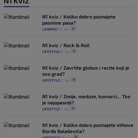
N1 KVIZ
N1 kviz / Koliko dobro poznajete
pasmine pasa?
0
LJUBIMCI
13. lip.
|
|
N1 kviz / Rock & Roll
0
LIFESTYLE
8. lip.
|
|
N1 kviz / Zavrtite globus i recite koji je
ovo grad?
0
LIFESTYLE
2. lip.
|
|
N1 kviz / Zmije, meduze, komarci... Tko
je najopasniji?
0
LIFESTYLE
1. lip.
|
|
N1 kviz / Koliko dobro poznajete stihove
Đorđa Balaševića?
11
LIFESTYLE
18. svi.
|
|