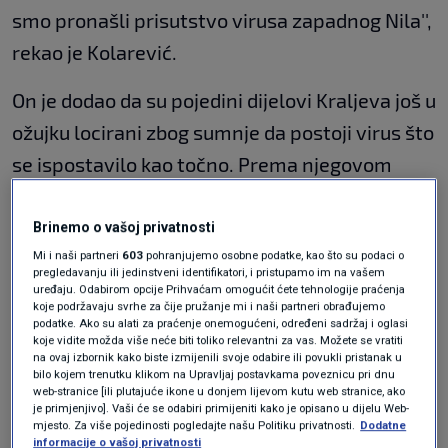
smo pronašli prisutstvo virusa zapadnog Nila'',
rekao je Kolarević.
On je dodao da su pojedini dijelovi Kraljeva još u
ožujku locirani zbog sumnje da postoji virus što
se ispostavilo kao točno. Prema njegovom
mišljenju, svibanjske poplave u Kraljevu
najviše su utjecale da se virus pojavi.
Brinemo o vašoj privatnosti
Mi i naši partneri
603
pohranjujemo osobne podatke, kao što su podaci o
Kolarević kaže da je realno očekivati da će do
pregledavanju ili jedinstveni identifikatori, i pristupamo im na vašem
uređaju. Odabirom opcije Prihvaćam omogućit ćete tehnologije praćenja
kraja listopada biti manje komaraca, i da će se
koje podržavaju svrhe za čije pružanje mi i naši partneri obrađujemo
podatke. Ako su alati za praćenje onemogućeni, određeni sadržaj i oglasi
razmjerno s tim smanjiti i mogućnost zaraze.
koje vidite možda više neće biti toliko relevantni za vas. Možete se vratiti
na ovaj izbornik kako biste izmijenili svoje odabire ili povukli pristanak u
bilo kojem trenutku klikom na Upravljaj postavkama poveznicu pri dnu
"Njihova se populacija može povećati samo u
web-stranice [ili plutajuće ikone u donjem lijevom kutu web stranice, ako
je primjenjivo]. Vaši će se odabiri primijeniti kako je opisano u dijelu Web-
slučaju da temperature budu iznad 30
mjesto. Za više pojedinosti pogledajte našu Politiku privatnosti.
Dodatne
informacije o vašoj privatnosti