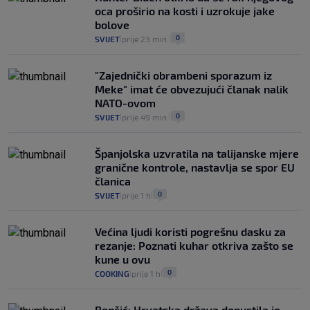
oca proširio na kosti i uzrokuje jake
bolove
0
SVIJET
prije 23 min.
|
|
"Zajednički obrambeni sporazum iz
Meke" imat će obvezujući članak nalik
NATO-ovom
0
SVIJET
prije 49 min.
|
|
Španjolska uzvratila na talijanske mjere
granične kontrole, nastavlja se spor EU
članica
0
SVIJET
prije 1 h
|
|
Većina ljudi koristi pogrešnu dasku za
rezanje: Poznati kuhar otkriva zašto se
kune u ovu
0
COOKING
prije 1 h
|
|
Benčić: Hrvatska država dopustila je