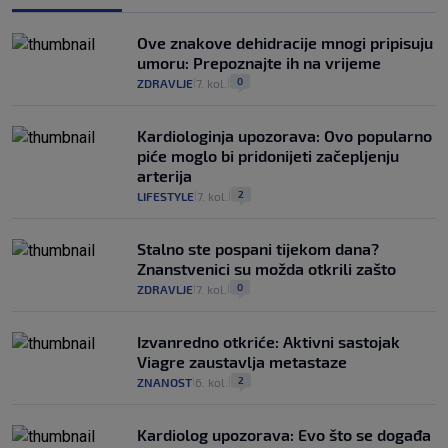
Ove znakove dehidracije mnogi pripisuju
umoru: Prepoznajte ih na vrijeme
0
ZDRAVLJE
7. kol.
|
|
Kardiologinja upozorava: Ovo popularno
piće moglo bi pridonijeti začepljenju
arterija
2
LIFESTYLE
7. kol.
|
|
Stalno ste pospani tijekom dana?
Znanstvenici su možda otkrili zašto
0
ZDRAVLJE
7. kol.
|
|
Izvanredno otkriće: Aktivni sastojak
Viagre zaustavlja metastaze
2
ZNANOST
6. kol.
|
|
Kardiolog upozorava: Evo što se događa