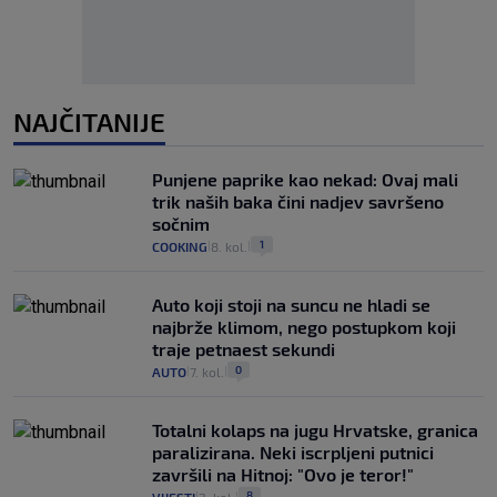
NAJČITANIJE
Punjene paprike kao nekad: Ovaj mali
trik naših baka čini nadjev savršeno
sočnim
1
COOKING
8. kol.
|
|
Auto koji stoji na suncu ne hladi se
najbrže klimom, nego postupkom koji
traje petnaest sekundi
0
AUTO
7. kol.
|
|
Totalni kolaps na jugu Hrvatske, granica
paralizirana. Neki iscrpljeni putnici
završili na Hitnoj: "Ovo je teror!"
8
|
|