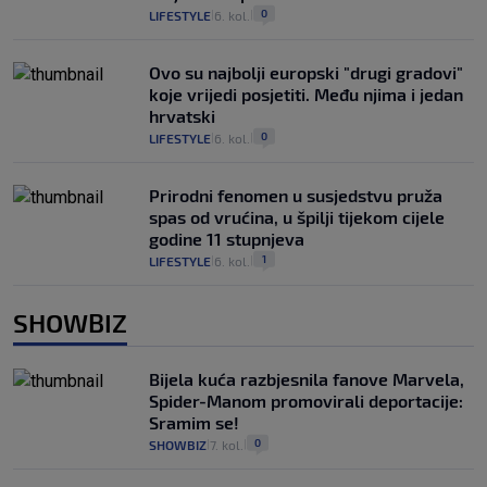
0
LIFESTYLE
6. kol.
|
|
Ovo su najbolji europski "drugi gradovi"
koje vrijedi posjetiti. Među njima i jedan
hrvatski
0
LIFESTYLE
6. kol.
|
|
Prirodni fenomen u susjedstvu pruža
spas od vrućina, u špilji tijekom cijele
godine 11 stupnjeva
1
LIFESTYLE
6. kol.
|
|
SHOWBIZ
Bijela kuća razbjesnila fanove Marvela,
Spider-Manom promovirali deportacije:
Sramim se!
0
SHOWBIZ
7. kol.
|
|