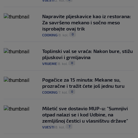
VIJESTI
2. kol.
Napravite pljeskavice kao iz restorana:
Za savršeno mekano i sočno meso
isprobajte ovaj trik
0
COOKING
8. kol.
|
|
Toplinski val se vraća: Nakon bure, stižu
pljuskovi i grmljavina
0
VRIJEME
8. kol.
|
|
Pogačice za 15 minuta: Mekane su,
prozračne i tražit ćete još jednu turu
0
COOKING
7. kol.
|
|
Miletić sve dostavio MUP-u: "Sumnjivi
otpad nalazi se i kod Udbine, na
zemljišnoj čestici u vlasništvu države"
7
VIJESTI
8. kol.
|
|