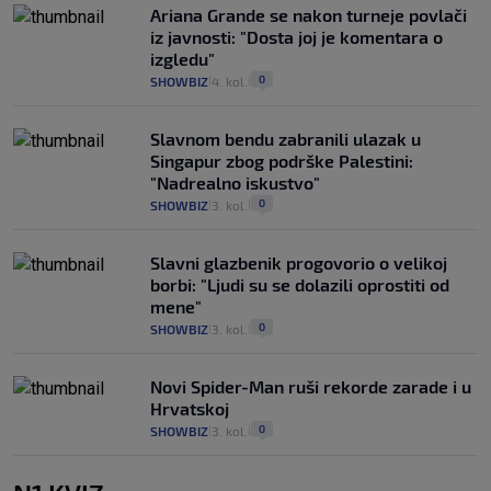
Ariana Grande se nakon turneje povlači
iz javnosti: "Dosta joj je komentara o
izgledu"
0
SHOWBIZ
4. kol.
|
|
Slavnom bendu zabranili ulazak u
Singapur zbog podrške Palestini:
"Nadrealno iskustvo"
0
SHOWBIZ
3. kol.
|
|
Slavni glazbenik progovorio o velikoj
borbi: "Ljudi su se dolazili oprostiti od
mene"
0
SHOWBIZ
3. kol.
|
|
Novi Spider-Man ruši rekorde zarade i u
Hrvatskoj
0
SHOWBIZ
3. kol.
|
|