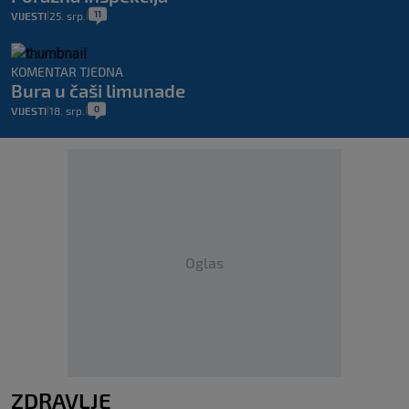
11
VIJESTI
25. srp.
|
|
KOMENTAR TJEDNA
Bura u čaši limunade
0
VIJESTI
18. srp.
|
|
Oglas
ZDRAVLJE