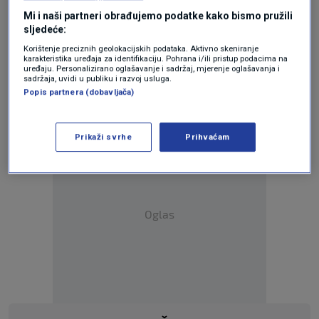
stupnjeva, reko je direktor Veterinarskog
Mi i naši partneri obrađujemo podatke kako bismo pružili
instituta iz Kraljeva.
sljedeće:
Korištenje preciznih geolokacijskih podataka. Aktivno skeniranje
karakteristika uređaja za identifikaciju. Pohrana i/ili pristup podacima na
Teme
uređaju. Personalizirano oglašavanje i sadržaj, mjerenje oglašavanja i
sadržaja, uvidi u publiku i razvoj usluga.
Popis partnera (dobavljača)
KRALJEVO
SRBIJA
VIRUS
VIRUS ZAPADNOG NILA
Prikaži svrhe
Prihvaćam
Oglas