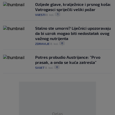
Ozljede glave, kralježnice i prsnog koša:
Vatrogasci spriječili veliki požar
1
VIJESTI
8. kol.
|
|
Stalno ste umorni? Liječnici upozoravaju
da bi uzrok mogao biti nedostatak ovog
važnog nutrijenta
0
ZDRAVLJE
8. kol.
|
|
Potres probudio Austrijance: "Prvo
prasak, a onda se kuća zatresla"
0
SVIJET
8. kol.
|
|
Oglas