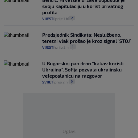
svoju kapitulaciju u korist privatnog
profita
2
VIJESTI
prije 1 h
|
|
Predsjednik Sindikata: Neslužbeno,
teretni vlak prošao je kroz signal 'STOJ'
1
VIJESTI
prije 2 h
|
|
U Bugarskoj pao dron "kakav koristi
Ukrajina", Sofija pozvala ukrajinsku
veleposlanicu na razgovor
0
SVIJET
prije 2 h
|
|
Oglas