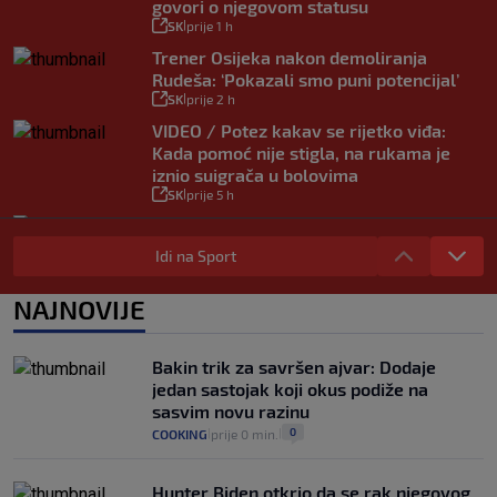
govori o njegovom statusu
SK
prije 1 h
|
Trener Osijeka nakon demoliranja
Rudeša: ‘Pokazali smo puni potencijal’
SK
prije 2 h
|
VIDEO / Potez kakav se rijetko viđa:
Kada pomoć nije stigla, na rukama je
iznio suigrača u bolovima
SK
prije 5 h
|
Vušković debitirao za Brighton:
Pogledajte brojke iz prvog nastupa
Idi na Sport
SK
prije 3 h
|
Dinamo u finalu Ramljaka! Sutra protiv
NAJNOVIJE
Ajaxa na glavnom terenu Maksimira
SK
prije 3 h
|
Bakin trik za savršen ajvar: Dodaje
jedan sastojak koji okus podiže na
sasvim novu razinu
0
COOKING
prije 0 min.
|
|
Hunter Biden otkrio da se rak njegovog