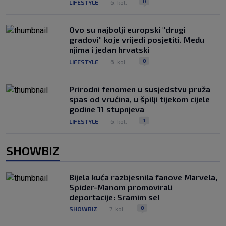
0
LIFESTYLE
6. kol.
Ovo su najbolji europski "drugi
gradovi" koje vrijedi posjetiti. Među
njima i jedan hrvatski
|
|
0
LIFESTYLE
6. kol.
Prirodni fenomen u susjedstvu pruža
spas od vrućina, u špilji tijekom cijele
godine 11 stupnjeva
|
|
1
LIFESTYLE
6. kol.
SHOWBIZ
Bijela kuća razbjesnila fanove Marvela,
Spider-Manom promovirali
deportacije: Sramim se!
|
|
0
SHOWBIZ
7. kol.