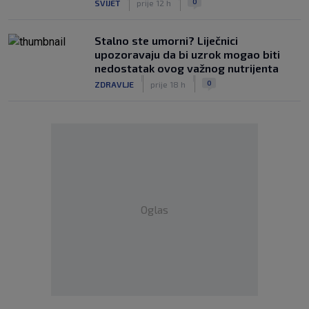
0
SVIJET
prije 12 h
Stalno ste umorni? Liječnici
upozoravaju da bi uzrok mogao biti
nedostatak ovog važnog nutrijenta
|
|
0
ZDRAVLJE
prije 18 h
Oglas