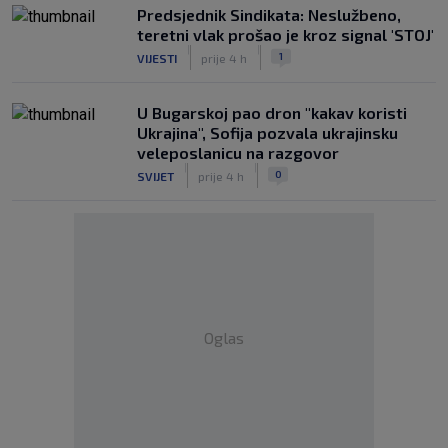
Predsjednik Sindikata: Neslužbeno,
teretni vlak prošao je kroz signal 'STOJ'
|
|
1
VIJESTI
prije 4 h
U Bugarskoj pao dron "kakav koristi
Ukrajina", Sofija pozvala ukrajinsku
veleposlanicu na razgovor
|
|
0
SVIJET
prije 4 h
Oglas