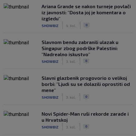
Ariana Grande se nakon turneje povlači
iz javnosti: "Dosta joj je komentara o
izgledu"
|
|
0
SHOWBIZ
4. kol.
Slavnom bendu zabranili ulazak u
Singapur zbog podrške Palestini:
"Nadrealno iskustvo"
|
|
0
SHOWBIZ
3. kol.
Slavni glazbenik progovorio o velikoj
borbi: "Ljudi su se dolazili oprostiti od
mene"
|
|
0
SHOWBIZ
3. kol.
Novi Spider-Man ruši rekorde zarade i
u Hrvatskoj
|
|
0
SHOWBIZ
3. kol.