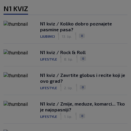
N1 KVIZ
N1 kviz / Koliko dobro poznajete
pasmine pasa?
|
|
0
LJUBIMCI
13. lip.
N1 kviz / Rock & Roll
|
|
0
LIFESTYLE
8. lip.
N1 kviz / Zavrtite globus i recite koji je
ovo grad?
|
|
0
LIFESTYLE
2. lip.
N1 kviz / Zmije, meduze, komarci... Tko
je najopasniji?
|
|
0
LIFESTYLE
1. lip.