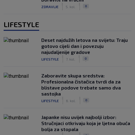
|
|
0
ZDRAVLJE
5. kol.
LIFESTYLE
Deset najdužih letova na svijetu: Traju
gotovo cijeli dan i povezuju
najudaljenije gradove
|
|
0
LIFESTYLE
7. kol.
Zaboravite skupa sredstva:
Profesionalna čistačica tvrdi da za
blistave podove trebate samo dva
sastojka
|
|
0
LIFESTYLE
6. kol.
Japanke nisu uvijek najbolji izbor:
Stručnjaci otkrivaju koja je ljetna obuća
bolja za stopala
|
|