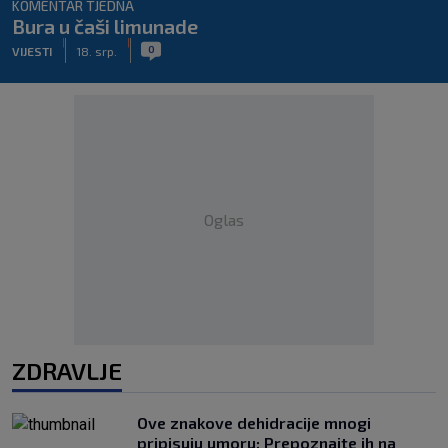
KOMENTAR TJEDNA
Bura u čaši limunade
|
|
0
VIJESTI
18. srp.
Oglas
ZDRAVLJE
Ove znakove dehidracije mnogi
pripisuju umoru: Prepoznajte ih na