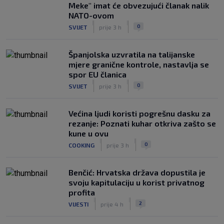
Meke" imat će obvezujući članak nalik
NATO-ovom
|
|
0
SVIJET
prije 3 h
Španjolska uzvratila na talijanske
mjere granične kontrole, nastavlja se
spor EU članica
|
|
0
SVIJET
prije 3 h
Većina ljudi koristi pogrešnu dasku za
rezanje: Poznati kuhar otkriva zašto se
kune u ovu
|
|
0
COOKING
prije 3 h
Benčić: Hrvatska država dopustila je
svoju kapitulaciju u korist privatnog
profita
|
|
2
VIJESTI
prije 4 h