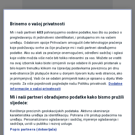
Brinemo o vašoj privatnosti
Mi i naši partneri
603
pohranjujemo osobne podatke, kao što su podaci o
pregledavanju ili jedinstveni identifikatori, i pristupamo im na vašem
uređaju. Odabirom opcije Prihvaćam omogućit ćete tehnologije praćenja
koje podržavaju svrhe za čije pružanje mi i naši partneri obrađujemo
podatke. Ako su alati za praćenje onemogućeni, određeni sadržaj i oglasi
koje vidite možda više neće biti toliko relevantni za vas. Možete se vratiti
Oglas
na ovaj izbornik kako biste izmijenili svoje odabire ili povukli pristanak u
bilo kojem trenutku klikom na Upravljaj postavkama poveznicu pri dnu
web-stranice [ili plutajuće ikone u donjem lijevom kutu web stranice, ako
je primjenjivo]. Vaši će se odabiri primijeniti kako je opisano u dijelu Web-
mjesto. Za više pojedinosti pogledajte našu Politiku privatnosti.
Dodatne
informacije o vašoj privatnosti
Mi i naši partneri obrađujemo podatke kako bismo pružili
sljedeće:
NAJČITANIJE
Korištenje preciznih geolokacijskih podataka. Aktivno skeniranje
karakteristika uređaja za identifikaciju. Pohrana i/ili pristup podacima na
uređaju. Personalizirano oglašavanje i sadržaj, mjerenje oglašavanja i
sadržaja, uvidi u publiku i razvoj usluga.
Punjene paprike kao nekad: Ovaj mali
Popis partnera (dobavljača)
trik naših baka čini nadjev savršeno