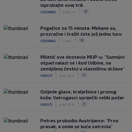
isprobajte ovaj trik
|
|
0
COOKING
prije 7 h
Pogačice za 15 minuta: Mekane su,
prozračne i tražit ćete još jednu turu
|
|
0
COOKING
7. kol.
Miletić sve dostavio MUP-u: "Sumnjivi
otpad nalazi se i kod Udbine, na
zemljišnoj čestici u vlasništvu države"
|
|
7
VIJESTI
prije 12 h
Ozljede glave, kralježnice i prsnog
koša: Vatrogasci spriječili veliki požar
|
|
1
VIJESTI
prije 10 h
Potres probudio Austrijance: "Prvo
prasak, a onda se kuća zatresla"
|
|