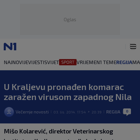
Oglas
NAJNOVIJE
VIJESTI
SVIJET
VRIJEME
N1 TEME
REGIJA
MA
U Kraljevu pronađen komarac
zaražen virusom zapadnog Nila
0
Večernje novosti
REGIJA
03. lis. 2014. 17:54
20:39
|
>
|
|
Mišo Kolarević, direktor Veterinarskog