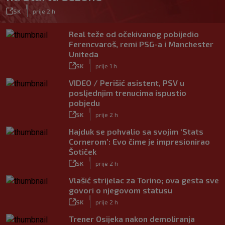
|
SK
prije 2 h
Real teže od očekivanog pobijedio
Ferencvaroš, remi PSG-a i Manchester
Uniteda
|
SK
prije 1 h
VIDEO / Perišić asistent, PSV u
posljednjim trenucima ispustio
pobjedu
|
SK
prije 2 h
Hajduk se pohvalio sa svojim ‘Stats
Cornerom’: Evo čime je impresionirao
Šotiček
|
SK
prije 2 h
Vlašić strijelac za Torino; ova gesta sve
govori o njegovom statusu
|
SK
prije 2 h
Trener Osijeka nakon demoliranja