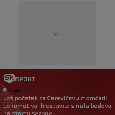
Oglas
SPORT
Loš početak za Carevićevu momčad:
Lokomotiva ih ostavila s nula bodova
na startu sezone