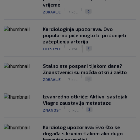
vrijeme
|
|
0
ZDRAVLJE
7. kol.
Kardiologinja upozorava: Ovo
popularno piće moglo bi pridonijeti
začepljenju arterija
|
|
2
LIFESTYLE
7. kol.
Stalno ste pospani tijekom dana?
Znanstvenici su možda otkrili zašto
|
|
0
ZDRAVLJE
7. kol.
Izvanredno otkriće: Aktivni sastojak
Viagre zaustavlja metastaze
|
|
2
ZNANOST
6. kol.
Kardiolog upozorava: Evo što se
događa s krvnim tlakom ako dugo
boravite na vrućini