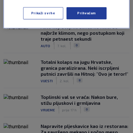
sočnim
|
|
1
COOKING
prije 14 h
Prikaži svrhe
Prihvaćam
Auto koji stoji na suncu ne hladi se
najbrže klimom, nego postupkom koji
traje petnaest sekundi
|
|
0
AUTO
7. kol.
Totalni kolaps na jugu Hrvatske,
granica paralizirana. Neki iscrpljeni
putnici završili na Hitnoj: "Ovo je teror!"
|
|
8
VIJESTI
2. kol.
Toplinski val se vraća: Nakon bure,
stižu pljuskovi i grmljavina
|
|
0
VRIJEME
prije 17 h
Napravite pljeskavice kao iz restorana:
Za savršeno mekano i sočno meso