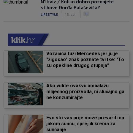
N1 kviz / Koliko dobro poznajete
stihove Đorđa Balaševića?
|
|
11
LIFESTYLE
18. svi.
Vozačica tuži Mercedes jer ju je
"žigosao" znak poznate tvrtke: "To
su opekline drugog stupnja"
Ako vidite ovakvu ambalažu
mliječnog proizvoda, ni slučajno ga
ne konzumirajte
Evo što vas prije može prevariti na
jakom suncu, sprej ili krema za
sunčanje