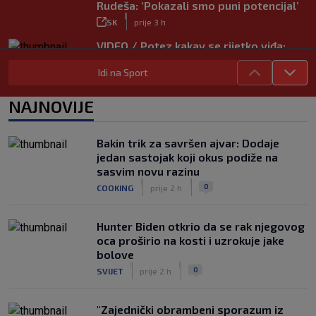
Rudeša: ‘Pokazali smo puni potencijal’
|
SK
prije 3 h
VIDEO / Potez kakav se rijetko viđa:
Kada pomoć nije stigla, na rukama je
Idi na Sport
iznio suigrača u bolovima
|
SK
prije 7 h
NAJNOVIJE
Vušković debitirao za Brighton:
Pogledajte brojke iz prvog nastupa
|
Bakin trik za savršen ajvar: Dodaje
SK
prije 5 h
jedan sastojak koji okus podiže na
Dinamo u finalu Ramljaka! Sutra protiv
sasvim novu razinu
Ajaxa na glavnom terenu Maksimira
|
|
0
COOKING
prije 2 h
|
SK
prije 4 h
Hunter Biden otkrio da se rak njegovog
oca proširio na kosti i uzrokuje jake
bolove
|
|
0
SVIJET
prije 2 h
"Zajednički obrambeni sporazum iz