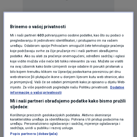
Brinemo o vašoj privatnosti
Mi i naši partneri
603
pohranjujemo osobne podatke, kao što su podaci o
pregledavanju ili jedinstveni identifikatori, i pristupamo im na vašem
uređaju. Odabirom opcije Prihvaćam omogućit ćete tehnologije praćenja
koje podržavaju svrhe za čije pružanje mi i naši partneri obrađujemo
podatke. Ako su alati za praćenje onemogućeni, određeni sadržaj i oglasi
koje vidite možda više neće biti toliko relevantni za vas. Možete se vratiti
na ovaj izbornik kako biste izmijenili svoje odabire ili povukli pristanak u
bilo kojem trenutku klikom na Upravljaj postavkama poveznicu pri dnu
Oglas
web-stranice [ili plutajuće ikone u donjem lijevom kutu web stranice, ako
je primjenjivo]. Vaši će se odabiri primijeniti kako je opisano u dijelu Web-
mjesto. Za više pojedinosti pogledajte našu Politiku privatnosti.
Dodatne
informacije o vašoj privatnosti
Mi i naši partneri obrađujemo podatke kako bismo pružili
sljedeće:
Korištenje preciznih geolokacijskih podataka. Aktivno skeniranje
karakteristika uređaja za identifikaciju. Pohrana i/ili pristup podacima na
NAJČITANIJE
uređaju. Personalizirano oglašavanje i sadržaj, mjerenje oglašavanja i
sadržaja, uvidi u publiku i razvoj usluga.
Popis partnera (dobavljača)