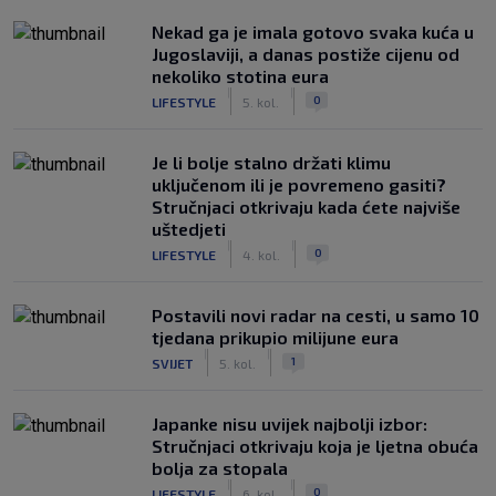
Nekad ga je imala gotovo svaka kuća u
Jugoslaviji, a danas postiže cijenu od
nekoliko stotina eura
|
|
0
LIFESTYLE
5. kol.
Je li bolje stalno držati klimu
uključenom ili je povremeno gasiti?
Stručnjaci otkrivaju kada ćete najviše
uštedjeti
|
|
0
LIFESTYLE
4. kol.
Postavili novi radar na cesti, u samo 10
tjedana prikupio milijune eura
|
|
1
SVIJET
5. kol.
Japanke nisu uvijek najbolji izbor:
Stručnjaci otkrivaju koja je ljetna obuća
bolja za stopala
|
|
0
LIFESTYLE
6. kol.