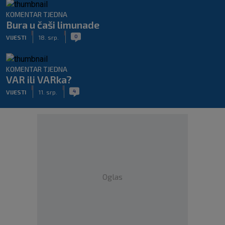
KOMENTAR TJEDNA
Bura u čaši limunade
|
|
0
VIJESTI
18. srp.
KOMENTAR TJEDNA
VAR ili VARka?
|
|
4
VIJESTI
11. srp.
Oglas