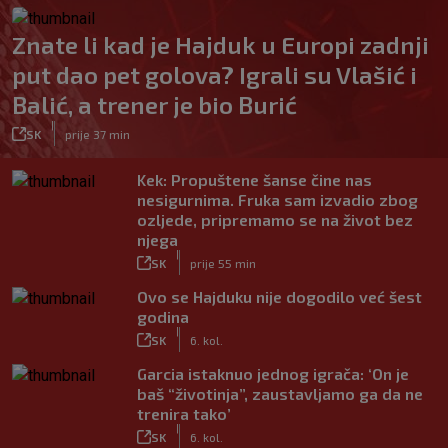
Znate li kad je Hajduk u Europi zadnji
put dao pet golova? Igrali su Vlašić i
Balić, a trener je bio Burić
|
SK
prije 37 min
Kek: Propuštene šanse čine nas
nesigurnima. Fruka sam izvadio zbog
ozljede, pripremamo se na život bez
njega
|
SK
prije 55 min
Ovo se Hajduku nije dogodilo već šest
godina
|
SK
6. kol.
Garcia istaknuo jednog igrača: ‘On je
baš “životinja”, zaustavljamo ga da ne
trenira tako’
|
SK
6. kol.