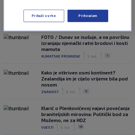
Dio Hrvatske očekuje promjena
vremena: Stižu pljuskovi, bura i pad
temperature
Prikaži svrhe
Prihvaćam
|
|
0
VRIJEME
6. kol.
FOTO / Dunav se isušuje, a na površinu
izranjaju njemački ratni brodovi i kosti
mamuta
|
|
1
KLIMATSKE PROMJENE
5. kol.
Kako je otkriven osmi kontinent?
Zealandija im je cijelo vrijeme bila pod
nosom
|
|
0
ZNANOST
6. kol.
Klarić o Plenkovićevoj najavi povećanja
braniteljskih mirovina: Politički bod za
Možemo, ne za HDZ
|
|
18
VIJESTI
6. kol.