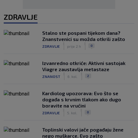
ZDRAVLJE
Stalno ste pospani tijekom dana?
Znanstvenici su možda otkrili zašto
|
|
0
ZDRAVLJE
prije 2 h
Izvanredno otkriće: Aktivni sastojak
Viagre zaustavlja metastaze
|
|
2
ZNANOST
6. kol.
Kardiolog upozorava: Evo što se
događa s krvnim tlakom ako dugo
boravite na vrućini
|
|
0
ZDRAVLJE
5. kol.
Toplinski valovi jače pogađaju žene
nego muškarce. Evo zašto