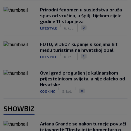
Prirodni fenomen u susjedstvu pruža
spas od vrućina, u špilji tijekom cijele
godine 11 stupnjeva
|
|
0
LIFESTYLE
6. kol.
FOTO, VIDEO/ Kupanje s konjima hit
među turistima na hrvatskoj obali
|
|
1
LIFESTYLE
6. kol.
Ovaj grad proglašen je kulinarskom
prijestolnicom svijeta, a nije daleko od
Hrvatske
|
|
0
COOKING
5. kol.
SHOWBIZ
Ariana Grande se nakon turneje povlači
iz javnosti: "Dosta joj je komentara o