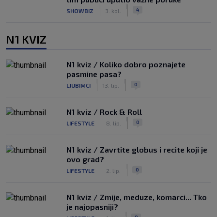
|
|
4
SHOWBIZ
3. kol.
N1 KVIZ
N1 kviz / Koliko dobro poznajete
pasmine pasa?
|
|
0
LJUBIMCI
13. lip.
N1 kviz / Rock & Roll
|
|
0
LIFESTYLE
8. lip.
N1 kviz / Zavrtite globus i recite koji je
ovo grad?
|
|
0
LIFESTYLE
2. lip.
N1 kviz / Zmije, meduze, komarci... Tko
je najopasniji?
|
|
0