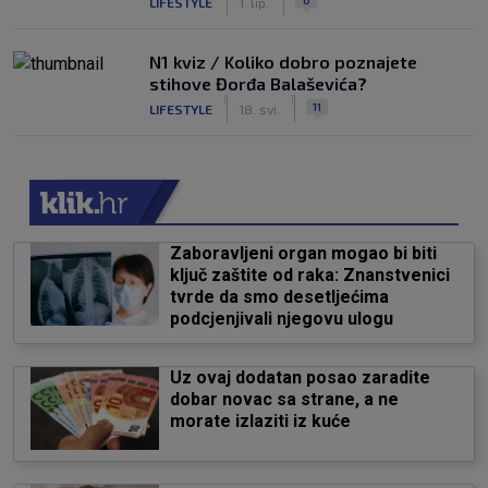
LIFESTYLE
1. lip.
N1 kviz / Koliko dobro poznajete
stihove Đorđa Balaševića?
|
|
11
LIFESTYLE
18. svi.
Zaboravljeni organ mogao bi biti
ključ zaštite od raka: Znanstvenici
tvrde da smo desetljećima
podcjenjivali njegovu ulogu
Uz ovaj dodatan posao zaradite
dobar novac sa strane, a ne
morate izlaziti iz kuće