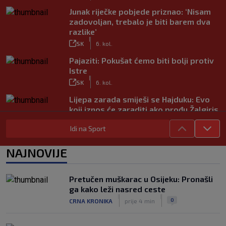
Junak riječke pobjede priznao: ‘Nisam
zadovoljan, trebalo je biti barem dva
razlike’
|
SK
6. kol.
Pajaziti: Pokušat ćemo biti bolji protiv
Istre
|
SK
6. kol.
Lijepa zarada smiješi se Hajduku: Evo
koji iznos će zaraditi ako prođu Žalgiris
|
SK
6. kol.
Idi na Sport
Kakav spektakl! Pogledajte čudesan
doček Salaha u Turskoj
NAJNOVIJE
|
SK
6. kol.
Rapsodija Hajduka u Litvi, playoff KL
Pretučen muškarac u Osijeku: Pronašli
praktički je osiguran! Majstorije Šege i
ga kako leži nasred ceste
Pajazitija
|
|
0
CRNA KRONIKA
prije 4 min
|
SK
6. kol.