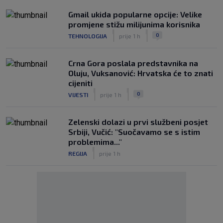
Gmail ukida popularne opcije: Velike
promjene stižu milijunima korisnika
|
|
0
TEHNOLOGIJA
prije 1 h
Crna Gora poslala predstavnika na
Oluju, Vuksanović: Hrvatska će to znati
cijeniti
|
|
0
VIJESTI
prije 1 h
Zelenski dolazi u prvi službeni posjet
Srbiji, Vučić: "Suočavamo se s istim
problemima..."
|
REGIJA
prije 1 h