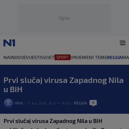
Oglas
NAJNOVIJE
VIJESTI
SVIJET
VRIJEME
N1 TEME
REGIJA
MA
Prvi slučaj virusa Zapadnog Nila
u BiH
0
HINA
REGIJA
17. kol. 2018. 16:31
16:32
|
>
|
|
Prvi slučaj virusa Zapadnog Nila u BiH