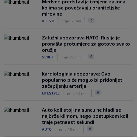
Medved predstavlja izmjene zakona
kojima se povećavaju braniteljske
mirovine
|
|
0
VIJESTI
prije 12 min
Zalužni upozorava NATO: Rusija je
pronašla protumjere za gotovo svako
oružje
|
|
0
SVIJET
prije 39 min
Kardiologinja upozorava: Ovo
popularno piće moglo bi pridonijeti
začepljenju arterija
|
|
0
LIFESTYLE
prije 42 min
Auto koji stoji na suncu ne hladi se
najbrže klimom, nego postupkom koji
traje petnaest sekundi
|
|
0
AUTO
prije 49 min