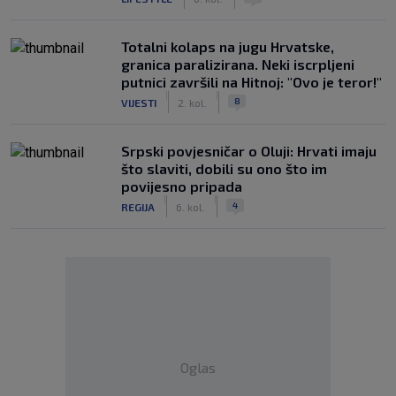
Totalni kolaps na jugu Hrvatske,
granica paralizirana. Neki iscrpljeni
putnici završili na Hitnoj: "Ovo je teror!"
|
|
8
VIJESTI
2. kol.
Srpski povjesničar o Oluji: Hrvati imaju
što slaviti, dobili su ono što im
povijesno pripada
|
|
4
REGIJA
6. kol.
Oglas