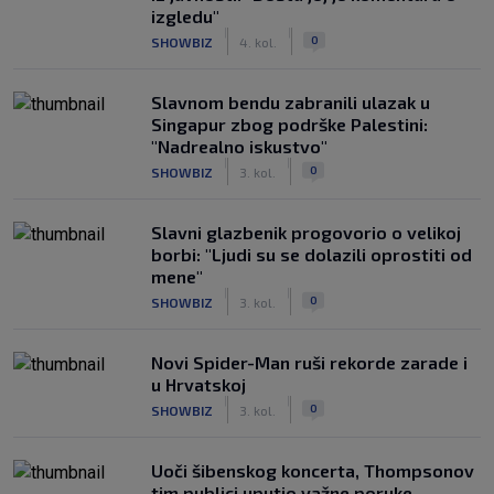
izgledu"
|
|
0
SHOWBIZ
4. kol.
Slavnom bendu zabranili ulazak u
Singapur zbog podrške Palestini:
"Nadrealno iskustvo"
|
|
0
SHOWBIZ
3. kol.
Slavni glazbenik progovorio o velikoj
borbi: "Ljudi su se dolazili oprostiti od
mene"
|
|
0
SHOWBIZ
3. kol.
Novi Spider-Man ruši rekorde zarade i
u Hrvatskoj
|
|
0
SHOWBIZ
3. kol.
Uoči šibenskog koncerta, Thompsonov
tim publici uputio važne poruke