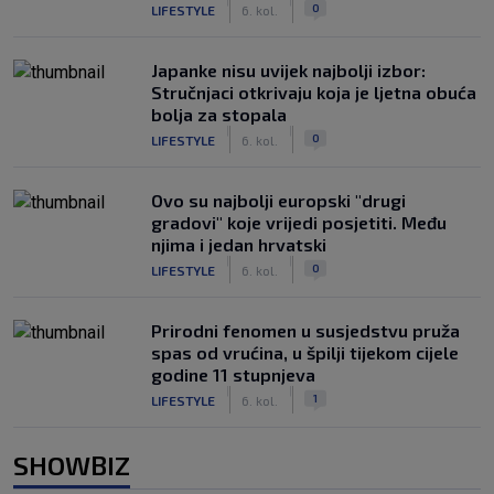
|
|
0
LIFESTYLE
6. kol.
Japanke nisu uvijek najbolji izbor:
Stručnjaci otkrivaju koja je ljetna obuća
bolja za stopala
|
|
0
LIFESTYLE
6. kol.
Ovo su najbolji europski "drugi
gradovi" koje vrijedi posjetiti. Među
njima i jedan hrvatski
|
|
0
LIFESTYLE
6. kol.
Prirodni fenomen u susjedstvu pruža
spas od vrućina, u špilji tijekom cijele
godine 11 stupnjeva
|
|
1
LIFESTYLE
6. kol.
SHOWBIZ