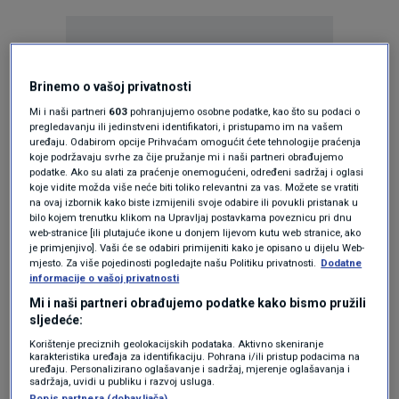
Brinemo o vašoj privatnosti
Mi i naši partneri
603
pohranjujemo osobne podatke, kao što su podaci o
Oglas
pregledavanju ili jedinstveni identifikatori, i pristupamo im na vašem
uređaju. Odabirom opcije Prihvaćam omogućit ćete tehnologije praćenja
koje podržavaju svrhe za čije pružanje mi i naši partneri obrađujemo
podatke. Ako su alati za praćenje onemogućeni, određeni sadržaj i oglasi
koje vidite možda više neće biti toliko relevantni za vas. Možete se vratiti
na ovaj izbornik kako biste izmijenili svoje odabire ili povukli pristanak u
bilo kojem trenutku klikom na Upravljaj postavkama poveznicu pri dnu
web-stranice [ili plutajuće ikone u donjem lijevom kutu web stranice, ako
je primjenjivo]. Vaši će se odabiri primijeniti kako je opisano u dijelu Web-
mjesto. Za više pojedinosti pogledajte našu Politiku privatnosti.
Dodatne
informacije o vašoj privatnosti
Mi i naši partneri obrađujemo podatke kako bismo pružili
sljedeće:
Korištenje preciznih geolokacijskih podataka. Aktivno skeniranje
Oglas
karakteristika uređaja za identifikaciju. Pohrana i/ili pristup podacima na
uređaju. Personalizirano oglašavanje i sadržaj, mjerenje oglašavanja i
sadržaja, uvidi u publiku i razvoj usluga.
Popis partnera (dobavljača)