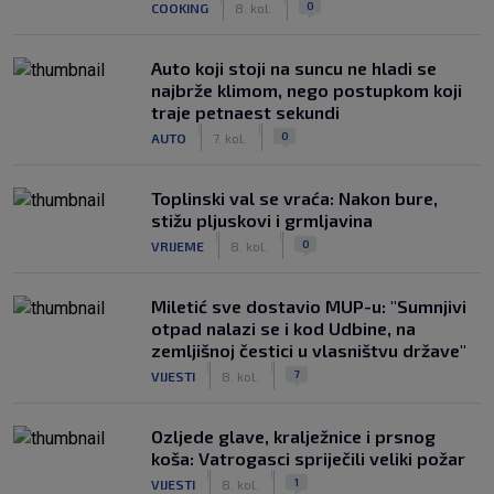
0
COOKING
8. kol.
Auto koji stoji na suncu ne hladi se
najbrže klimom, nego postupkom koji
traje petnaest sekundi
|
|
0
AUTO
7. kol.
Toplinski val se vraća: Nakon bure,
stižu pljuskovi i grmljavina
|
|
0
VRIJEME
8. kol.
Miletić sve dostavio MUP-u: "Sumnjivi
otpad nalazi se i kod Udbine, na
zemljišnoj čestici u vlasništvu države"
|
|
7
VIJESTI
8. kol.
Ozljede glave, kralježnice i prsnog
koša: Vatrogasci spriječili veliki požar
|
|
1
VIJESTI
8. kol.