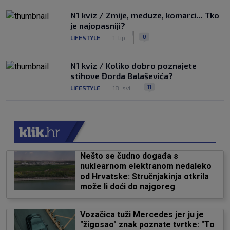
N1 kviz / Zmije, meduze, komarci... Tko
je najopasniji?
|
|
0
LIFESTYLE
1. lip.
N1 kviz / Koliko dobro poznajete
stihove Đorđa Balaševića?
|
|
11
LIFESTYLE
18. svi.
Nešto se čudno događa s
nuklearnom elektranom nedaleko
od Hrvatske: Stručnjakinja otkrila
može li doći do najgoreg
Vozačica tuži Mercedes jer ju je
"žigosao" znak poznate tvrtke: "To