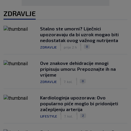
ZDRAVLJE
Stalno ste umorni? Liječnici
upozoravaju da bi uzrok mogao biti
nedostatak ovog važnog nutrijenta
|
|
0
ZDRAVLJE
prije 2 h
Ove znakove dehidracije mnogi
pripisuju umoru: Prepoznajte ih na
vrijeme
|
|
0
ZDRAVLJE
7. kol.
Kardiologinja upozorava: Ovo
popularno piće moglo bi pridonijeti
začepljenju arterija
|
|
2
LIFESTYLE
7. kol.