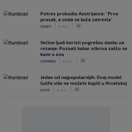
Potres probudio Austrijance: "Prvo
prasak, a onda se kuća zatresla"
|
|
0
SVIJET
8. kol.
Većina ljudi koristi pogrešnu dasku za
rezanje: Poznati kuhar otkriva zašto se
kune u ovu
|
|
0
COOKING
8. kol.
Jedan od najpopularnijih: Ovaj model
Golfa više ne možete kupiti u Hrvatskoj
|
|
0
AUTO
8. kol.