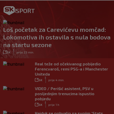
SPORT
Loš početak za Carevićevu momčad:
Lokomotiva ih ostavila s nula bodova
na startu sezone
|
SK
prije 23 min.
Real teže od očekivanog pobijedio
Ferencvaroš, remi PSG-a i Manchester
Uniteda
|
SK
prije 4 min.
VIDEO / Perišić asistent, PSV u
posljednjim trenucima ispustio
pobjedu
|
SK
prije 1 h
Hajduk se pohvalio sa svojim ‘Stats