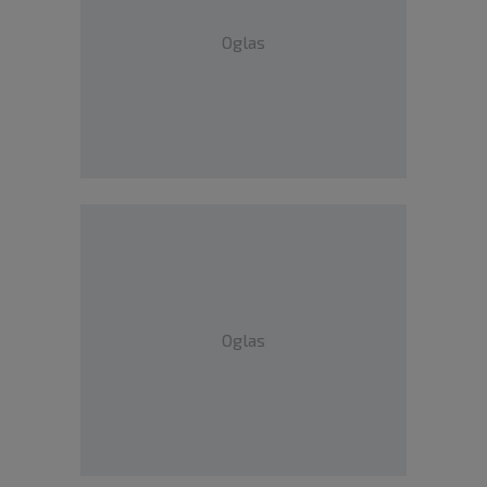
Oglas
Oglas