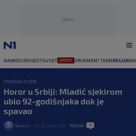
Oglas
NAJNOVIJE
VIJESTI
SVIJET
VRIJEME
N1 TEME
REGIJA
MA
STRAŠAN ZLOČIN
Horor u Srbiji: Mladić sjekirom
ubio 92-godišnjaka dok je
spavao
0
Nova.rs
REGIJA
03. lip. 2026. 13:51
|
|
|