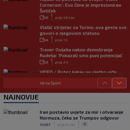
Cornerom’: Evo čime je impresionirao
Šotiček
|
SK
prije 49 min.
Vlašić strijelac za Torino; ova gesta sve
govori o njegovom statusu
|
SK
prije 1 h
Trener Osijeka nakon demoliranja
Rudeša: ‘Pokazali smo puni potencijal’
|
SK
prije 2 h
VIDEO / Potez kakav se rijetko viđa:
Kada pomoć nije stigla, na rukama je
Idi na Sport
iznio suigrača u bolovima
|
SK
prije 5 h
NAJNOVIJE
Vušković debitirao za Brighton:
Pogledajte brojke iz prvog nastupa
|
Iran postavio uvjete za mir i otvaranje
SK
prije 3 h
Hormuza, čeka se Trumpov odgovor
Dinamo u finalu Ramljaka! Sutra protiv
|
|
0
SVIJET
prije 8 min
Ajaxa na glavnom terenu Maksimira