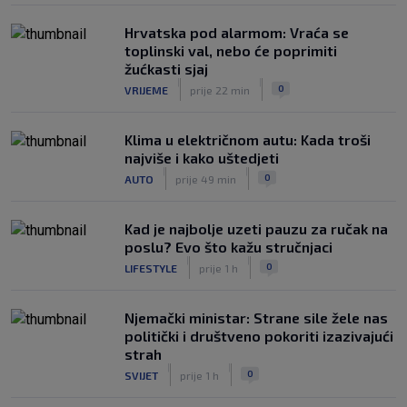
|
SK
prije 3 h
Hrvatska pod alarmom: Vraća se
toplinski val, nebo će poprimiti
žućkasti sjaj
|
|
0
VRIJEME
prije 22 min
Klima u električnom autu: Kada troši
najviše i kako uštedjeti
|
|
0
AUTO
prije 49 min
Kad je najbolje uzeti pauzu za ručak na
poslu? Evo što kažu stručnjaci
|
|
0
LIFESTYLE
prije 1 h
Njemački ministar: Strane sile žele nas
politički i društveno pokoriti izazivajući
strah
|
|
0
SVIJET
prije 1 h