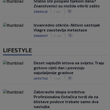
Stalno ste pospani tijekom dana?
Znanstvenici su možda otkrili zašto
|
|
0
ZDRAVLJE
7. kol.
Izvanredno otkriće: Aktivni sastojak
Viagre zaustavlja metastaze
|
|
2
ZNANOST
6. kol.
LIFESTYLE
Deset najdužih letova na svijetu: Traju
gotovo cijeli dan i povezuju
najudaljenije gradove
|
|
0
LIFESTYLE
7. kol.
Zaboravite skupa sredstva:
Profesionalna čistačica tvrdi da za
blistave podove trebate samo dva
sastojka