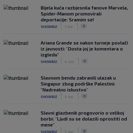
Bijela kuća razbjesnila fanove Marvela,
Spider-Manom promovirali
deportacije: Sramim se!
|
|
0
SHOWBIZ
7. kol.
Ariana Grande se nakon turneje povlači
iz javnosti: "Dosta joj je komentara o
izgledu"
|
|
0
SHOWBIZ
4. kol.
Slavnom bendu zabranili ulazak u
Singapur zbog podrške Palestini:
"Nadrealno iskustvo"
|
|
0
SHOWBIZ
3. kol.
Slavni glazbenik progovorio o velikoj
borbi: "Ljudi su se dolazili oprostiti od
mene"
|
|
0
SHOWBIZ
3. kol.