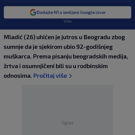
Dodajte N1 u omiljeni Google izvor
Više
Mladić (26) uhićen je jutros u Beogradu zbog
sumnje da je sjekirom ubio 92-godišnjeg
muškarca. Prema pisanju beogradskih medija,
žrtva i osumnjičeni bili su u rodbinskim
odnosima.
Pročitaj više
Oglas