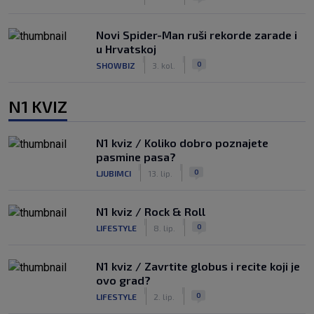
Novi Spider-Man ruši rekorde zarade i
u Hrvatskoj
|
|
0
SHOWBIZ
3. kol.
N1 KVIZ
N1 kviz / Koliko dobro poznajete
pasmine pasa?
|
|
0
LJUBIMCI
13. lip.
N1 kviz / Rock & Roll
|
|
0
LIFESTYLE
8. lip.
N1 kviz / Zavrtite globus i recite koji je
ovo grad?
|
|
0
LIFESTYLE
2. lip.