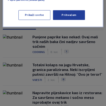
Prikaži svrhe
Prihvaćam
NAJČITANIJE
Punjene paprike kao nekad: Ovaj mali
trik naših baka čini nadjev savršeno
sočnim
|
|
1
COOKING
8. kol.
Totalni kolaps na jugu Hrvatske,
granica paralizirana. Neki iscrpljeni
putnici završili na Hitnoj: "Ovo je teror!"
|
|
8
VIJESTI
2. kol.
Napravite pljeskavice kao iz restorana:
Za savršeno mekano i sočno meso
isprobajte ovaj trik
|
|