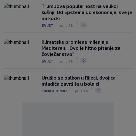
Trumpova popularnost na velikoj
kušnji: Od Epsteina do ekonomije, sve je
na kocki
|
|
0
SVIJET
prije 1 h
Klimatske promjene mijenjaju
Mediteran: "Ovo je hitno pitanje za
čovječanstvo"
|
|
0
SVIJET
prije 1 h
Urušio se balkon u Rijeci, dvojica
mladića završila u bolnici
|
|
0
CRNA KRONIKA
prije 1 h