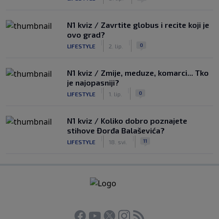
N1 kviz / Zavrtite globus i recite koji je
ovo grad?
|
|
0
LIFESTYLE
2. lip.
N1 kviz / Zmije, meduze, komarci... Tko
je najopasniji?
|
|
0
LIFESTYLE
1. lip.
N1 kviz / Koliko dobro poznajete
stihove Đorđa Balaševića?
|
|
11
LIFESTYLE
18. svi.