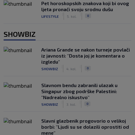
Pet horoskopskih znakova koji bi ovog
ljeta pronaći svoju srodnu dušu
|
|
0
LIFESTYLE
5. kol.
SHOWBIZ
Ariana Grande se nakon turneje povlači
iz javnosti: "Dosta joj je komentara o
izgledu"
|
|
0
SHOWBIZ
4. kol.
Slavnom bendu zabranili ulazak u
Singapur zbog podrške Palestini:
"Nadrealno iskustvo"
|
|
0
SHOWBIZ
3. kol.
Slavni glazbenik progovorio o velikoj
borbi: "Ljudi su se dolazili oprostiti od
mene"