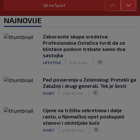
|
Idi na Sport
SK
prije 6 h
Neočekivani problemi za Dinamo:
NAJNOVIJE
Mišićeva zamjena zapela u Beogradu
|
SK
prije 1 h
Zaboravite skupa sredstva:
Rijeka u Finsku nosi minimalnu
Profesionalna čistačica tvrdi da za
prednost, bivši vratar Dinama spriječio
blistave podove trebate samo dva
veću razliku
sastojka
|
|
|
SK
prije 2 h
0
LIFESTYLE
prije 7 min.
Pad povjerenja u Zelenskog: Pretekli ga
Zalužnji i drugi generali. Tek je šesti
|
|
0
SVIJET
prije 15 min.
Cijene na tržištu nekretnina i dalje
rastu, u Njemačkoj opet poskupjeli
stanovi i obiteljske kuće
|
|
0
SVIJET
prije 26 min.