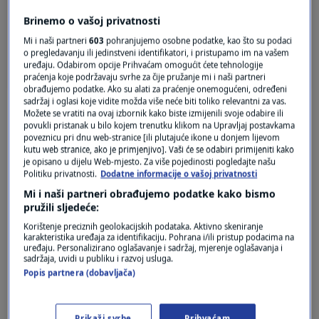
Brinemo o vašoj privatnosti
A đe je čarapa
Mi i naši partneri
603
pohranjujemo osobne podatke, kao što su podaci
o pregledavanju ili jedinstveni identifikatori, i pristupamo im na vašem
Odgovor
uređaju. Odabirom opcije Prihvaćam omogućit ćete tehnologije
praćenja koje podržavaju svrhe za čije pružanje mi i naši partneri
obrađujemo podatke. Ako su alati za praćenje onemogućeni, određeni
sadržaj i oglasi koje vidite možda više neće biti toliko relevantni za vas.
Možete se vratiti na ovaj izbornik kako biste izmijenili svoje odabire ili
povukli pristanak u bilo kojem trenutku klikom na Upravljaj postavkama
poveznicu pri dnu web-stranice [ili plutajuće ikone u donjem lijevom
kutu web stranice, ako je primjenjivo]. Vaši će se odabiri primijeniti kako
je opisano u dijelu Web-mjesto. Za više pojedinosti pogledajte našu
Politiku privatnosti.
Dodatne informacije o vašoj privatnosti
Mi i naši partneri obrađujemo podatke kako bismo
Oglas
pružili sljedeće:
Korištenje preciznih geolokacijskih podataka. Aktivno skeniranje
karakteristika uređaja za identifikaciju. Pohrana i/ili pristup podacima na
uređaju. Personalizirano oglašavanje i sadržaj, mjerenje oglašavanja i
sadržaja, uvidi u publiku i razvoj usluga.
Popis partnera (dobavljača)
Prikaži svrhe
Prihvaćam