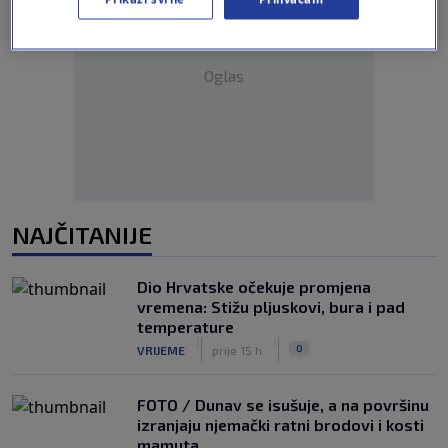
Oglas
NAJČITANIJE
Dio Hrvatske očekuje promjena
vremena: Stižu pljuskovi, bura i pad
temperature
|
|
0
VRIJEME
prije 15 h
FOTO / Dunav se isušuje, a na površinu
izranjaju njemački ratni brodovi i kosti
mamuta