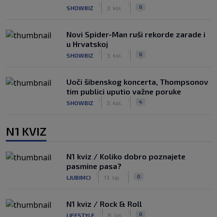
|
|
0
SHOWBIZ
3. kol.
Novi Spider-Man ruši rekorde zarade i
u Hrvatskoj
|
|
0
SHOWBIZ
3. kol.
Uoči šibenskog koncerta, Thompsonov
tim publici uputio važne poruke
|
|
4
SHOWBIZ
3. kol.
N1 KVIZ
N1 kviz / Koliko dobro poznajete
pasmine pasa?
|
|
0
LJUBIMCI
13. lip.
N1 kviz / Rock & Roll
|
|
0
LIFESTYLE
8. lip.