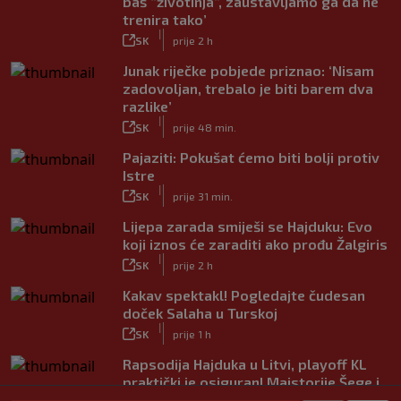
baš “životinja”, zaustavljamo ga da ne
trenira tako’
|
SK
prije 2 h
Junak riječke pobjede priznao: ‘Nisam
zadovoljan, trebalo je biti barem dva
razlike’
|
SK
prije 48 min.
Pajaziti: Pokušat ćemo biti bolji protiv
Istre
|
SK
prije 31 min.
Lijepa zarada smiješi se Hajduku: Evo
koji iznos će zaraditi ako prođu Žalgiris
|
SK
prije 2 h
Kakav spektakl! Pogledajte čudesan
doček Salaha u Turskoj
|
SK
prije 1 h
Rapsodija Hajduka u Litvi, playoff KL
praktički je osiguran! Majstorije Šege i
Pajazitija