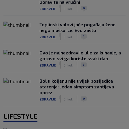
boravite na vrućini
|
|
0
ZDRAVLJE
5. kol.
Toplinski valovi jače pogađaju žene
nego muškarce. Evo zašto
|
|
1
ZDRAVLJE
3. kol.
Ovo je najnezdravije ulje za kuhanje, a
gotovo svi ga koriste svaki dan
|
|
3
ZDRAVLJE
3. kol.
Bol u koljenu nije uvijek posljedica
starenja: Jedan simptom zahtijeva
oprez
|
|
0
ZDRAVLJE
3. kol.
LIFESTYLE