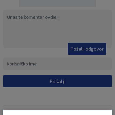
Pošalji odgovor
Pošalji
prije 3 godina
Kocko