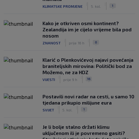
|
|
1
KLIMATSKE PROMJENE
5. kol.
Kako je otkriven osmi kontinent?
Zealandija im je cijelo vrijeme bila pod
nosom
|
|
0
ZNANOST
prije 16 h
Klarić o Plenkovićevoj najavi povećanja
braniteljskih mirovina: Politički bod za
Možemo, ne za HDZ
|
|
16
VIJESTI
prije 9 h
Postavili novi radar na cesti, u samo 10
tjedana prikupio milijune eura
|
|
1
SVIJET
5. kol.
Je li bolje stalno držati klimu
uključenom ili je povremeno gasiti?