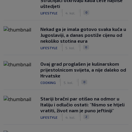
Stručnjaci otkrivaju kada ćete najviše
uštedjeti
|
|
0
LIFESTYLE
4. kol.
Nekad ga je imala gotovo svaka kuća u
Jugoslaviji, a danas postiže cijenu od
nekoliko stotina eura
|
|
0
LIFESTYLE
5. kol.
Ovaj grad proglašen je kulinarskom
prijestolnicom svijeta, a nije daleko od
Hrvatske
|
|
0
COOKING
5. kol.
Stariji bračni par otišao na odmor u
Italiju i odlučio ostati: "Nismo se htjeli
vratiti, život nam je puno jeftiniji"
|
|
2
LIFESTYLE
4. kol.