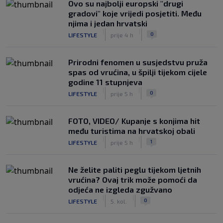
Ovo su najbolji europski "drugi
gradovi" koje vrijedi posjetiti. Među
njima i jedan hrvatski
|
|
0
LIFESTYLE
prije 4 h
Prirodni fenomen u susjedstvu pruža
spas od vrućina, u špilji tijekom cijele
godine 11 stupnjeva
|
|
0
LIFESTYLE
prije 5 h
FOTO, VIDEO/ Kupanje s konjima hit
među turistima na hrvatskoj obali
|
|
1
LIFESTYLE
prije 5 h
Ne želite paliti peglu tijekom ljetnih
vrućina? Ovaj trik može pomoći da
odjeća ne izgleda zgužvano
|
|
0
LIFESTYLE
5. kol.