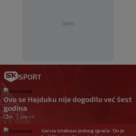
Oglas
SPORT
Ovo se Hajduku nije dogodilo već šest
godina
|
SK
prije 2 h
Garcia istaknuo jednog igrača: ‘On je