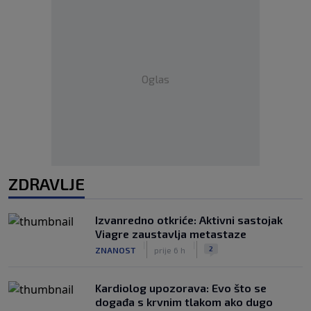
Oglas
ZDRAVLJE
Izvanredno otkriće: Aktivni sastojak
Viagre zaustavlja metastaze
|
|
2
ZNANOST
prije 6 h
Kardiolog upozorava: Evo što se
događa s krvnim tlakom ako dugo