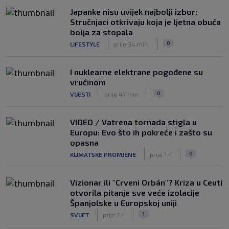
Japanke nisu uvijek najbolji izbor:
Stručnjaci otkrivaju koja je ljetna obuća
bolja za stopala
|
|
0
LIFESTYLE
prije 34 min.
I nuklearne elektrane pogođene su
vrućinom
|
|
0
VIJESTI
prije 47 min.
VIDEO / Vatrena tornada stigla u
Europu: Evo što ih pokreće i zašto su
opasna
|
|
0
KLIMATSKE PROMJENE
prije 1 h
Vizionar ili "Crveni Orbán"? Kriza u Ceuti
otvorila pitanje sve veće izolacije
Španjolske u Europskoj uniji
|
|
1
SVIJET
prije 1 h