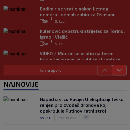
Budimir se vratio nakon ljetnog
odmora i odmah zabio za Osasunu
|
SK
5. kol.
Kulenović dvostruki strijelac za Torino,
igrao i Vlašić
|
SK
5. kol.
VIDEO / Modrić se vratio na teren!
Pogledajte ovacije publike i hrvatske
zastave na tribinama
Idi na Sport
|
SK
5. kol.
Tinejdžer iz Zimbabvea srušio bivšeg
NAJNOVIJE
trenera Hajduka, utakmica kasnila zbog
prometnog kaosa
|
Napad u srcu Rusije: U eksploziji teško
SK
5. kol.
ranjen proizvođač dronova koji
opskrbljuje Putinov ratni stroj
|
|
0
SVIJET
prije 14 min