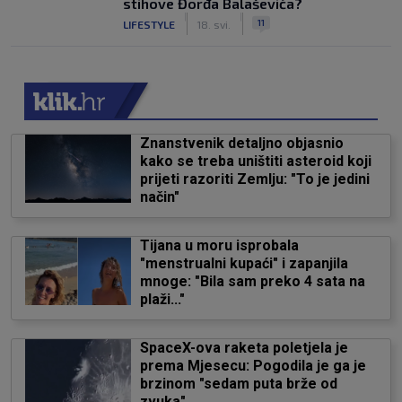
stihove Đorđa Balaševića?
|
|
11
LIFESTYLE
18. svi.
Znanstvenik detaljno objasnio
kako se treba uništiti asteroid koji
prijeti razoriti Zemlju: "To je jedini
način"
Tijana u moru isprobala
"menstrualni kupaći" i zapanjila
mnoge: "Bila sam preko 4 sata na
plaži..."
SpaceX-ova raketa poletjela je
prema Mjesecu: Pogodila je ga je
brzinom "sedam puta brže od
zvuka"