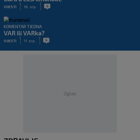
|
|
0
VIJESTI
18. srp.
KOMENTAR TJEDNA
VAR ili VARka?
|
|
4
VIJESTI
11. srp.
Oglas