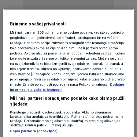
Brinemo o vašoj privatnosti
Mi i naši partneri
603
pohranjujemo osobne podatke, kao što su podaci o
Oglas
pregledavanju ili jedinstveni identifikatori, i pristupamo im na vašem
uređaju. Odabirom opcije Prihvaćam omogućit ćete tehnologije praćenja
koje podržavaju svrhe za čije pružanje mi i naši partneri obrađujemo
podatke. Ako su alati za praćenje onemogućeni, određeni sadržaj i oglasi
koje vidite možda više neće biti toliko relevantni za vas. Možete se vratiti
na ovaj izbornik kako biste izmijenili svoje odabire ili povukli pristanak u
bilo kojem trenutku klikom na Upravljaj postavkama poveznicu pri dnu
web-stranice [ili plutajuće ikone u donjem lijevom kutu web stranice, ako
je primjenjivo]. Vaši će se odabiri primijeniti kako je opisano u dijelu Web-
mjesto. Za više pojedinosti pogledajte našu Politiku privatnosti.
Dodatne
informacije o vašoj privatnosti
Mi i naši partneri obrađujemo podatke kako bismo pružili
sljedeće:
Oglas
Korištenje preciznih geolokacijskih podataka. Aktivno skeniranje
karakteristika uređaja za identifikaciju. Pohrana i/ili pristup podacima na
uređaju. Personalizirano oglašavanje i sadržaj, mjerenje oglašavanja i
sadržaja, uvidi u publiku i razvoj usluga.
Popis partnera (dobavljača)