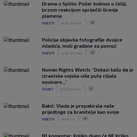
Drama u Splitu: Požar buknuo u ćeliji,
brzom reakcijom spriječili širenje
plamena
|
|
0
VIJESTI
prije 34 min
Policija objavila fotografije dvojice
mladića, moli građane za pomoć
|
|
0
VIJESTI
prije 45 min
Human Rights Watch: "Dokazi kažu da je
izraelska vojska više puta ciljala
novinare..."
|
|
2
SVIJET
prije 55 min
Bakić: Vlada je prepakirala naše
prijedloge za branitelje kao svoje
|
|
0
VIJESTI
prije 1 h
N1 komentar: Koliko dugo će NE Krško