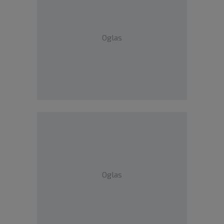
Oglas
Oglas