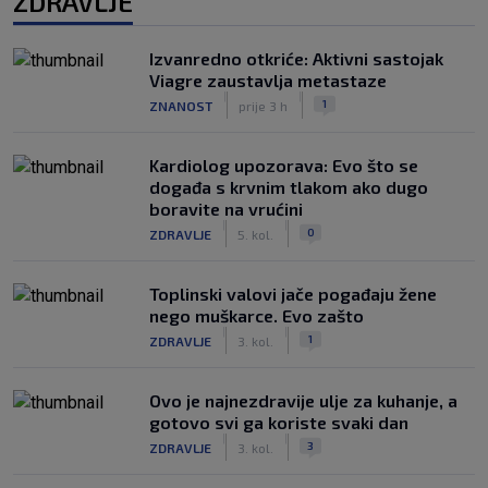
ZDRAVLJE
Izvanredno otkriće: Aktivni sastojak
Viagre zaustavlja metastaze
|
|
1
ZNANOST
prije 3 h
Kardiolog upozorava: Evo što se
događa s krvnim tlakom ako dugo
boravite na vrućini
|
|
0
ZDRAVLJE
5. kol.
Toplinski valovi jače pogađaju žene
nego muškarce. Evo zašto
|
|
1
ZDRAVLJE
3. kol.
Ovo je najnezdravije ulje za kuhanje, a
gotovo svi ga koriste svaki dan
|
|
3
ZDRAVLJE
3. kol.