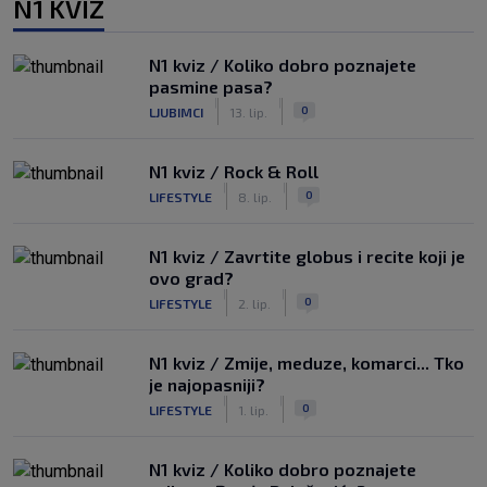
N1 KVIZ
N1 kviz / Koliko dobro poznajete
pasmine pasa?
|
|
0
LJUBIMCI
13. lip.
N1 kviz / Rock & Roll
|
|
0
LIFESTYLE
8. lip.
N1 kviz / Zavrtite globus i recite koji je
ovo grad?
|
|
0
LIFESTYLE
2. lip.
N1 kviz / Zmije, meduze, komarci... Tko
je najopasniji?
|
|
0
LIFESTYLE
1. lip.
N1 kviz / Koliko dobro poznajete