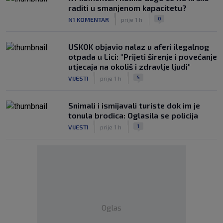
raditi u smanjenom kapacitetu?
|
|
0
N1 KOMENTAR
prije 1 h
USKOK objavio nalaz u aferi ilegalnog
otpada u Lici: "Prijeti širenje i povećanje
utjecaja na okoliš i zdravlje ljudi"
|
|
5
VIJESTI
prije 1 h
Snimali i ismijavali turiste dok im je
tonula brodica: Oglasila se policija
|
|
1
VIJESTI
prije 1 h
Oglas