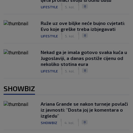
|
|
0
LIFESTYLE
5. kol.
Ruže uz ove biljke neće bujno cvjetati:
Evo koje greške treba izbjegavati
|
|
0
LIFESTYLE
5. kol.
Nekad ga je imala gotovo svaka kuća u
Jugoslaviji, a danas postiže cijenu od
nekoliko stotina eura
|
|
0
LIFESTYLE
5. kol.
SHOWBIZ
Ariana Grande se nakon turneje povlači
iz javnosti: "Dosta joj je komentara o
izgledu"
|
|
0
SHOWBIZ
4. kol.