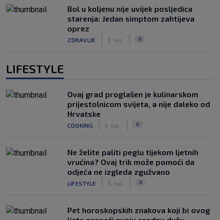
Bol u koljenu nije uvijek posljedica
starenja: Jedan simptom zahtijeva
oprez
|
|
0
ZDRAVLJE
3. kol.
LIFESTYLE
Ovaj grad proglašen je kulinarskom
prijestolnicom svijeta, a nije daleko od
Hrvatske
|
|
0
COOKING
5. kol.
Ne želite paliti peglu tijekom ljetnih
vrućina? Ovaj trik može pomoći da
odjeća ne izgleda zgužvano
|
|
0
LIFESTYLE
5. kol.
Pet horoskopskih znakova koji bi ovog
ljeta pronaći svoju srodnu dušu