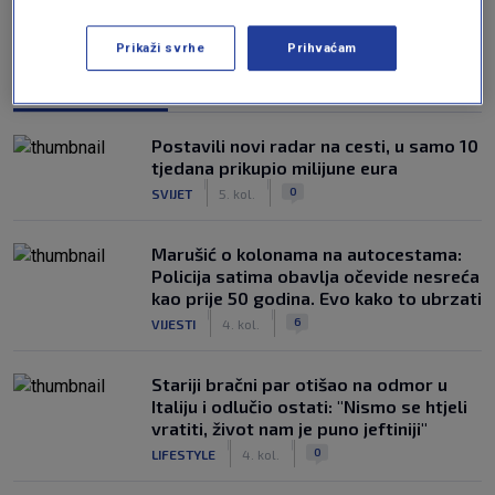
Prikaži svrhe
Prihvaćam
NAJČITANIJE
Postavili novi radar na cesti, u samo 10
tjedana prikupio milijune eura
|
|
0
SVIJET
5. kol.
Marušić o kolonama na autocestama:
Policija satima obavlja očevide nesreća
kao prije 50 godina. Evo kako to ubrzati
|
|
6
VIJESTI
4. kol.
Stariji bračni par otišao na odmor u
Italiju i odlučio ostati: "Nismo se htjeli
vratiti, život nam je puno jeftiniji"
|
|
0
LIFESTYLE
4. kol.