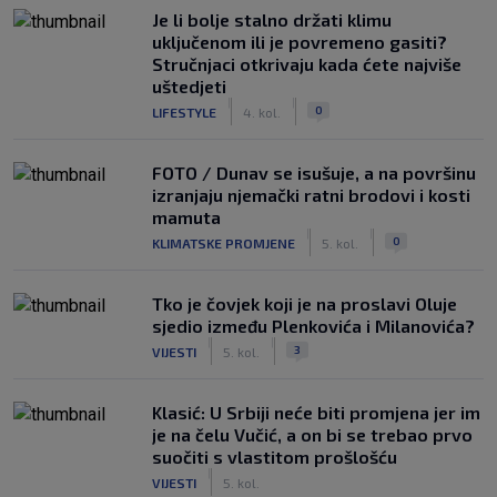
Je li bolje stalno držati klimu
uključenom ili je povremeno gasiti?
Stručnjaci otkrivaju kada ćete najviše
uštedjeti
|
|
0
LIFESTYLE
4. kol.
FOTO / Dunav se isušuje, a na površinu
izranjaju njemački ratni brodovi i kosti
mamuta
|
|
0
KLIMATSKE PROMJENE
5. kol.
Tko je čovjek koji je na proslavi Oluje
sjedio između Plenkovića i Milanovića?
|
|
3
VIJESTI
5. kol.
Klasić: U Srbiji neće biti promjena jer im
je na čelu Vučić, a on bi se trebao prvo
suočiti s vlastitom prošlošću
|
VIJESTI
5. kol.