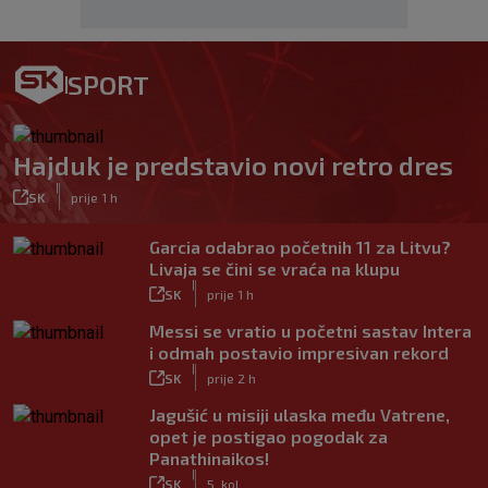
SPORT
Hajduk je predstavio novi retro dres
|
SK
prije 1 h
Garcia odabrao početnih 11 za Litvu?
Livaja se čini se vraća na klupu
|
SK
prije 1 h
Messi se vratio u početni sastav Intera
i odmah postavio impresivan rekord
|
SK
prije 2 h
Jagušić u misiji ulaska među Vatrene,
opet je postigao pogodak za
Panathinaikos!
|
SK
5. kol.