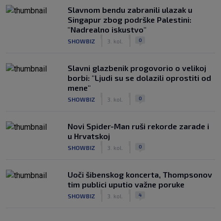
Slavnom bendu zabranili ulazak u
Singapur zbog podrške Palestini:
"Nadrealno iskustvo"
|
|
0
SHOWBIZ
3. kol.
Slavni glazbenik progovorio o velikoj
borbi: "Ljudi su se dolazili oprostiti od
mene"
|
|
0
SHOWBIZ
3. kol.
Novi Spider-Man ruši rekorde zarade i
u Hrvatskoj
|
|
0
SHOWBIZ
3. kol.
Uoči šibenskog koncerta, Thompsonov
tim publici uputio važne poruke
|
|
4
SHOWBIZ
3. kol.