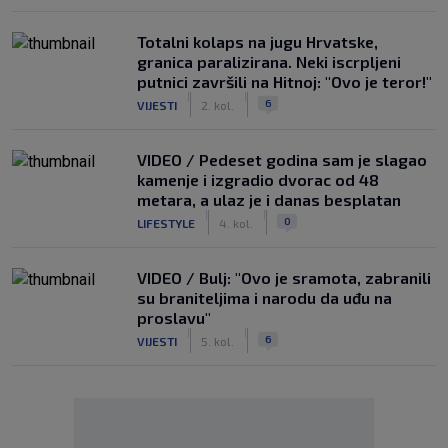
Totalni kolaps na jugu Hrvatske,
granica paralizirana. Neki iscrpljeni
putnici završili na Hitnoj: "Ovo je teror!"
|
|
6
VIJESTI
2. kol.
VIDEO / Pedeset godina sam je slagao
kamenje i izgradio dvorac od 48
metara, a ulaz je i danas besplatan
|
|
0
LIFESTYLE
4. kol.
VIDEO / Bulj: "Ovo je sramota, zabranili
su braniteljima i narodu da uđu na
proslavu"
|
|
6
VIJESTI
5. kol.