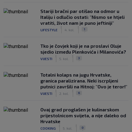
Stariji bračni par otišao na odmor u
Italiju i odlučio ostati: "Nismo se htjeli
vratiti, život nam je puno jeftiniji"
|
|
1
LIFESTYLE
4. kol.
Tko je čovjek koji je na proslavi Oluje
sjedio između Plenkovića i Milanovića?
|
|
3
VIJESTI
5. kol.
Totalni kolaps na jugu Hrvatske,
granica paralizirana. Neki iscrpljeni
putnici završili na Hitnoj: "Ovo je teror!"
|
|
6
VIJESTI
2. kol.
Ovaj grad proglašen je kulinarskom
prijestolnicom svijeta, a nije daleko od
Hrvatske
|
|
0
COOKING
5. kol.