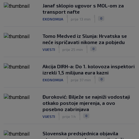
Janaf sklopio ugovor s MOL-om za
transport nafte
|
|
0
EKONOMIJA
prije 13 min
Tomo Medved iz Slunja: Hrvatska se
neće ispričavati nikome za pobjedu
|
|
0
VIJESTI
prije 25 min
Akcija DIRH-a: Do 1. kolovoza inspektori
izrekli 1,5 milijuna eura kazni
|
|
0
EKONOMIJA
prije 37 min
Đuroković: Bilježe se najniži vodostaji
otkako postoje mjerenja, a ovo
posebno zabrinjava
|
|
0
VIJESTI
prije 1 h
Slovenska predsjednica objavila