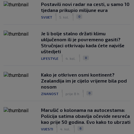
Postavili novi radar na cesti, u samo 10
tjedana prikupio milijune eura
|
|
0
SVIJET
5. kol.
Je li bolje stalno držati klimu
uključenom ili je povremeno gasiti?
Stručnjaci otkrivaju kada ćete najviše
uštedjeti
|
|
0
LIFESTYLE
4. kol.
Kako je otkriven osmi kontinent?
Zealandija im je cijelo vrijeme bila pod
nosom
|
|
0
ZNANOST
prije 8 h
Marušić o kolonama na autocestama:
Policija satima obavlja očevide nesreća
kao prije 50 godina. Evo kako to ubrzati
|
|
6
VIJESTI
4. kol.