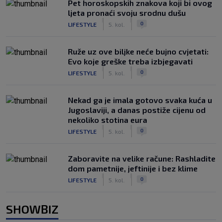
Pet horoskopskih znakova koji bi ovog
ljeta pronaći svoju srodnu dušu
|
|
0
LIFESTYLE
5. kol.
Ruže uz ove biljke neće bujno cvjetati:
Evo koje greške treba izbjegavati
|
|
0
LIFESTYLE
5. kol.
Nekad ga je imala gotovo svaka kuća u
Jugoslaviji, a danas postiže cijenu od
nekoliko stotina eura
|
|
0
LIFESTYLE
5. kol.
Zaboravite na velike račune: Rashladite
dom pametnije, jeftinije i bez klime
|
|
0
LIFESTYLE
5. kol.
SHOWBIZ