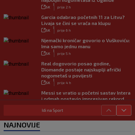
|
SK
prije 2 h
Garcia odabrao početnih 11 za Litvu?
Livaja se čini se vraća na klupu
|
SK
prije 6 h
Njemački kroničar govorio o Vuškoviću:
Ima samo jednu manu
|
SK
prije 5 h
Real dogovorio posao godine,
Diomande postaje najskuplji afrički
nogometaš u povijesti
|
SK
prije 4 h
Messi se vratio u početni sastav Intera
i odmah postavio impresivan rekord
|
SK
prije 7 h
Idi na Sport
Novo Dinamovo pojačanje ubrzo
potpisuje, prvo će igrati u Lekinoj
NAJNOVIJE
momčadi?
|
SK
prije 3 h