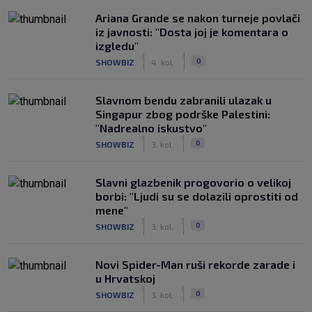
Ariana Grande se nakon turneje povlači
iz javnosti: "Dosta joj je komentara o
izgledu"
|
|
0
SHOWBIZ
4. kol.
Slavnom bendu zabranili ulazak u
Singapur zbog podrške Palestini:
"Nadrealno iskustvo"
|
|
0
SHOWBIZ
3. kol.
Slavni glazbenik progovorio o velikoj
borbi: "Ljudi su se dolazili oprostiti od
mene"
|
|
0
SHOWBIZ
3. kol.
Novi Spider-Man ruši rekorde zarade i
u Hrvatskoj
|
|
0
SHOWBIZ
3. kol.