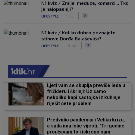
N1 kviz / Zmije, meduze, komarci... Tko
je najopasniji?
|
|
0
LIFESTYLE
1. lip.
N1 kviz / Koliko dobro poznajete
stihove Đorđa Balaševića?
|
|
11
LIFESTYLE
18. svi.
Ljeti vam se skuplja previše leda u
frižideru i škrinji: Uz samo
nekoliko kapi sastojka iz kuhinje
riješit ćete problem
Predvidio pandemiju i Veliku krizu,
a sada ima loše vijesti: "Tri godine
proučavam to i iskreno sam