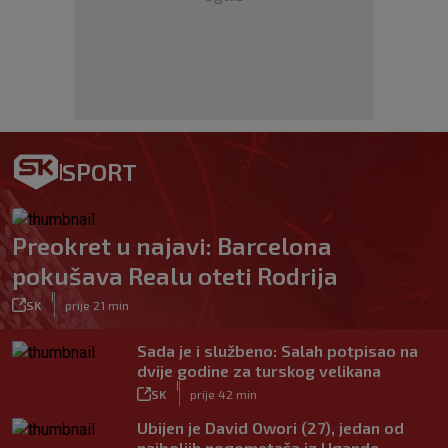
SPORT
Preokret u najavi: Barcelona
pokušava Realu oteti Rodrija
|
SK
prije 21 min
Sada je i službeno: Salah potpisao na
dvije godine za turskog velikana
|
SK
prije 42 min
Ubijen je David Owori (27), jedan od
najboljih nogometaša iz Ugande