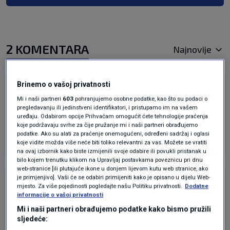
2 KOMENTARA
Najnovije
prije 3 mjeseci
Fuks
Brinemo o vašoj privatnosti
Mi i naši partneri
603
pohranjujemo osobne podatke, kao što su podaci o
pregledavanju ili jedinstveni identifikatori, i pristupamo im na vašem
Super
uređaju. Odabirom opcije Prihvaćam omogućit ćete tehnologije praćenja
koje podržavaju svrhe za čije pružanje mi i naši partneri obrađujemo
Odgovor
podatke. Ako su alati za praćenje onemogućeni, određeni sadržaj i oglasi
koje vidite možda više neće biti toliko relevantni za vas. Možete se vratiti
na ovaj izbornik kako biste izmijenili svoje odabire ili povukli pristanak u
bilo kojem trenutku klikom na Upravljaj postavkama poveznicu pri dnu
web-stranice [ili plutajuće ikone u donjem lijevom kutu web stranice, ako
je primjenjivo]. Vaši će se odabiri primijeniti kako je opisano u dijelu Web-
prije 3 mjeseci
Robin Hood
mjesto. Za više pojedinosti pogledajte našu Politiku privatnosti.
Dodatne
informacije o vašoj privatnosti
Mi i naši partneri obrađujemo podatke kako bismo pružili
A koliki bi trebao tek bit zatvor u Hrvatskoj
sljedeće:
odnosno koliko bi ih trebalo?