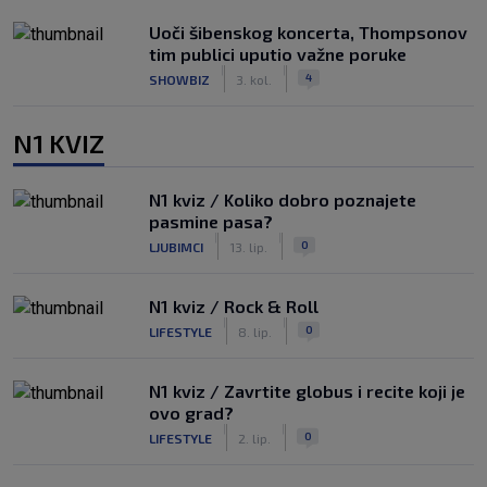
Uoči šibenskog koncerta, Thompsonov
tim publici uputio važne poruke
|
|
4
SHOWBIZ
3. kol.
N1 KVIZ
N1 kviz / Koliko dobro poznajete
pasmine pasa?
|
|
0
LJUBIMCI
13. lip.
N1 kviz / Rock & Roll
|
|
0
LIFESTYLE
8. lip.
N1 kviz / Zavrtite globus i recite koji je
ovo grad?
|
|
0
LIFESTYLE
2. lip.