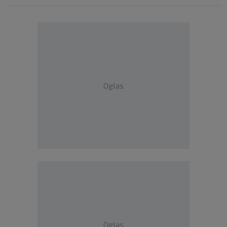
Oglas
Oglas