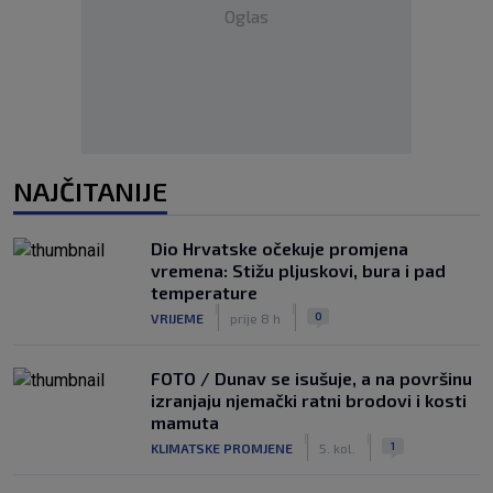
Oglas
NAJČITANIJE
Dio Hrvatske očekuje promjena
vremena: Stižu pljuskovi, bura i pad
temperature
|
|
0
VRIJEME
prije 8 h
FOTO / Dunav se isušuje, a na površinu
izranjaju njemački ratni brodovi i kosti
mamuta
|
|
1
KLIMATSKE PROMJENE
5. kol.