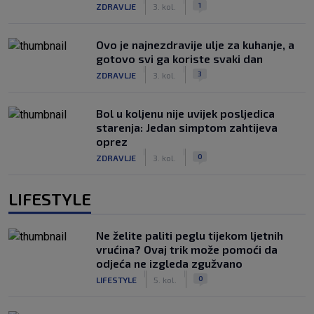
|
|
1
ZDRAVLJE
3. kol.
Ovo je najnezdravije ulje za kuhanje, a
gotovo svi ga koriste svaki dan
|
|
3
ZDRAVLJE
3. kol.
Bol u koljenu nije uvijek posljedica
starenja: Jedan simptom zahtijeva
oprez
|
|
0
ZDRAVLJE
3. kol.
LIFESTYLE
Ne želite paliti peglu tijekom ljetnih
vrućina? Ovaj trik može pomoći da
odjeća ne izgleda zgužvano
|
|
0
LIFESTYLE
5. kol.