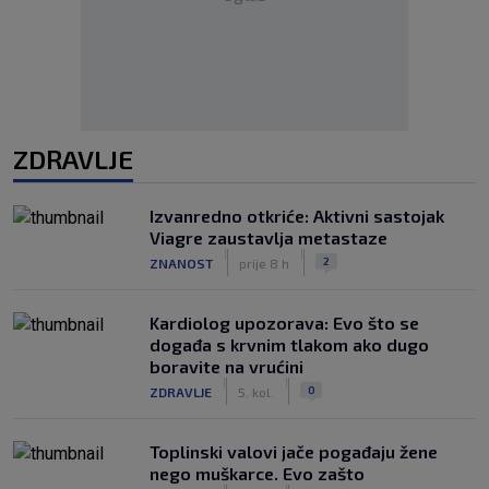
ZDRAVLJE
Izvanredno otkriće: Aktivni sastojak
Viagre zaustavlja metastaze
|
|
2
ZNANOST
prije 8 h
Kardiolog upozorava: Evo što se
događa s krvnim tlakom ako dugo
boravite na vrućini
|
|
0
ZDRAVLJE
5. kol.
Toplinski valovi jače pogađaju žene
nego muškarce. Evo zašto