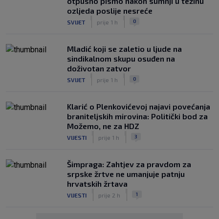
otpusno pismo nakon sumnji u težinu
ozljeda poslije nesreće
|
|
0
SVIJET
prije 1 h
Mladić koji se zaletio u ljude na
sindikalnom skupu osuđen na
doživotan zatvor
|
|
0
SVIJET
prije 1 h
Klarić o Plenkovićevoj najavi povećanja
braniteljskih mirovina: Politički bod za
Možemo, ne za HDZ
|
|
3
VIJESTI
prije 1 h
Šimpraga: Zahtjev za pravdom za
srpske žrtve ne umanjuje patnju
hrvatskih žrtava
|
|
1
VIJESTI
prije 2 h