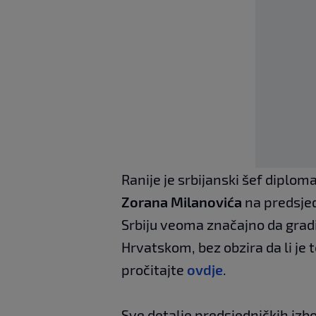
Ranije je srbijanski šef diplom
Zorana Milanovića
na predsjed
Srbiju veoma značajno da gradi
Hrvatskom, bez obzira da li je t
pročitajte
ovdje
.
Sve detalje predsjedničkih izb