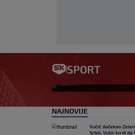
Telegraph ozbiljno
Njegova ljubavnica
SPORT
novcem UEFA-e?
SK
prije 2 h
|
NAJNOVIJE
Vučić dočekao Zelens
Srbiji, Vulin tvrdi da