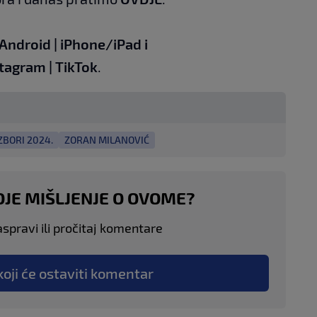
Android
|
iPhone/iPad
i
stagram
|
TikTok
.
ZBORI 2024.
ZORAN MILANOVIĆ
OJE MIŠLJENJE O OVOME?
aspravi ili pročitaj komentare
koji će ostaviti komentar