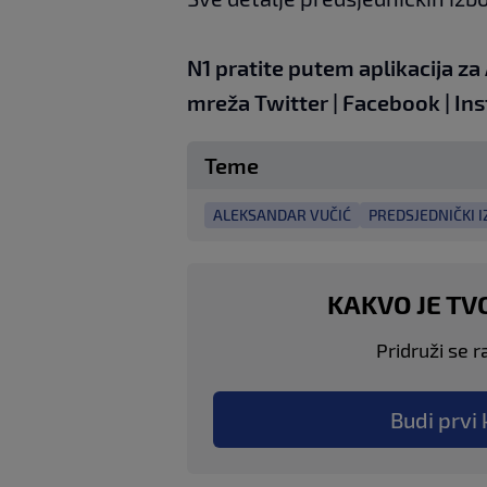
N1 pratite putem aplikacija za
mreža
Twitter
|
Facebook
|
In
Teme
ALEKSANDAR VUČIĆ
PREDSJEDNIČKI I
KAKVO JE TV
Pridruži se r
Budi prvi 