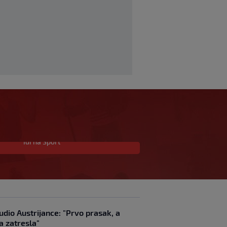
Idi na Sport
Liverpool dovodi
kapetana Barcelone!
Fabrizio Romano objavio
‘Here we go’
SK
prije 3 h
|
Hajduk želi Selahija,
dio Austrijance: "Prvo prasak, a
oglasio se igračev
a zatresla"
menadžer: ‘Garcia ga