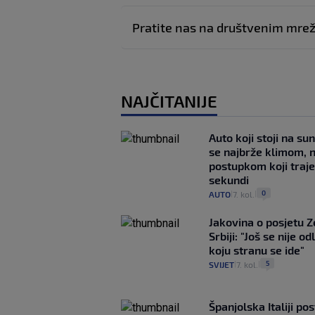
Pratite nas na društvenim mr
NAJČITANIJE
Auto koji stoji na su
se najbrže klimom, 
postupkom koji traj
sekundi
0
AUTO
7. kol.
|
|
Jakovina o posjetu 
Srbiji: "Još se nije od
koju stranu se ide"
5
SVIJET
7. kol.
|
|
Španjolska Italiji pos