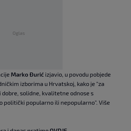
Oglas
acije
Marko Đurić
izjavio, u povodu pobjede
ničkim izborima u Hrvatskoj, kako je "za
 dobre, solidne, kvalitetne odnose s
o politički popularno ili nepopularno". Više
ora i danas pratimo
OVDJE
.