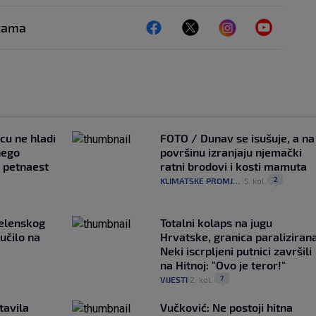
ežama
ncu ne hladi
FOTO / Dunav se isušuje, a na
nego
površinu izranjaju njemački
e petnaest
ratni brodovi i kosti mamuta
2
KLIMATSKE PROMJENE
5. kol.
|
|
Zelenskog
Totalni kolaps na jugu
lučilo na
Hrvatske, granica paralizirana
Neki iscrpljeni putnici završili
na Hitnoj: "Ovo je teror!"
7
VIJESTI
2. kol.
|
|
tavila
Vučković: Ne postoji hitna