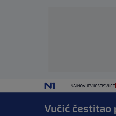
NAJNOVIJE
VIJESTI
SVIJET
Vučić čestitao