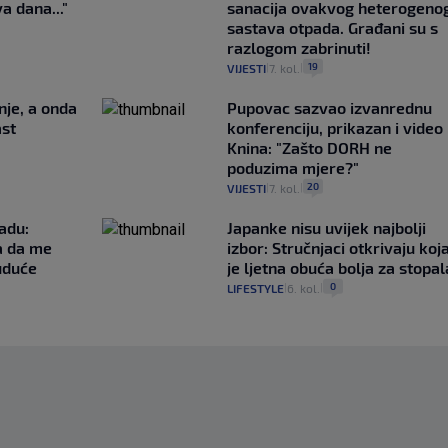
a dana..."
sanacija ovakvog heterogeno
sastava otpada. Građani su s
razlogom zabrinuti!
19
VIJESTI
7. kol.
|
|
nje, a onda
Pupovac sazvao izvanrednu
ast
konferenciju, prikazan i video 
Knina: "Zašto DORH ne
poduzima mjere?"
20
VIJESTI
7. kol.
|
|
adu:
Japanke nisu uvijek najbolji
a da me
izbor: Stručnjaci otkrivaju koj
uduće
je ljetna obuća bolja za stopal
0
LIFESTYLE
6. kol.
|
|