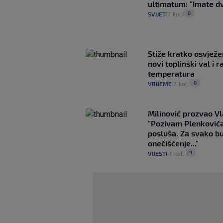
ultimatum: "Imate dv
0
SVIJET
7. kol.
|
|
Stiže kratko osvježe
novi toplinski val i r
temperatura
0
VRIJEME
7. kol.
|
|
Milinović prozvao Vl
"Pozivam Plenković
posluša. Za svako b
onečišćenje..."
9
VIJESTI
7. kol.
|
|