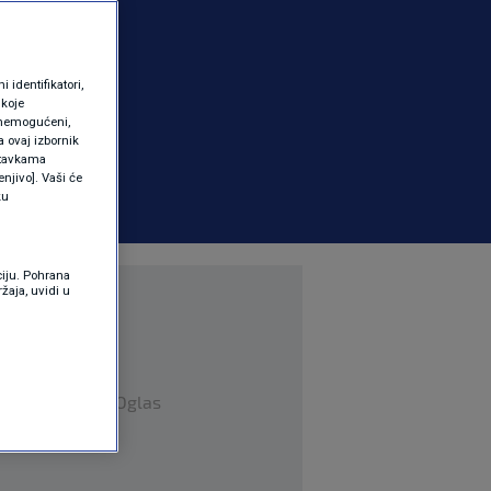
identifikatori,
 koje
 onemogućeni,
a ovaj izbornik
ostavkama
njivo]. Vaši će
ku
ciju. Pohrana
žaja, uvidi u
Oglas