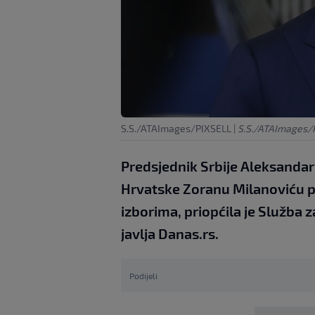
S.S./ATAImages/PIXSELL
|
S.S./ATAImages/
Predsjednik Srbije Aleksandar
Hrvatske Zoranu Milanoviću 
izborima, priopćila je Služba 
javlja Danas.rs.
Podijeli