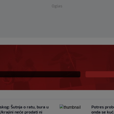
Oglas
 optužio Infantina:
 isplaćena je
kog: Šutnja o ratu, bura u
Potres probu
 Ukrajini neće prodati ni
onda se kuć