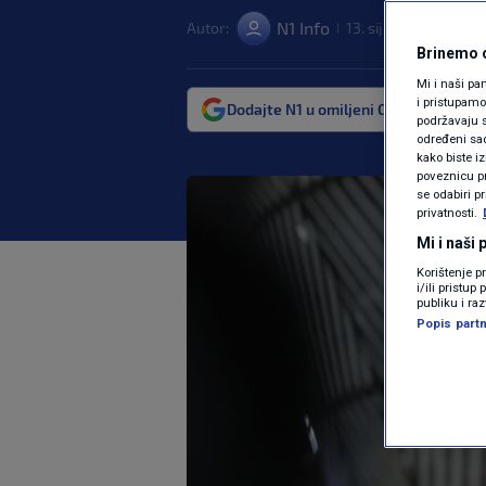
N1 Info
Autor:
13. sij. 2025. 13:14
|
|
Brinemo o
Mi i naši pa
i pristupam
Dodajte N1 u omiljeni Google izvor
podržavaju s
određeni sadr
kako biste i
poveznicu pr
se odabiri p
privatnosti.
Mi i naši
Korištenje p
i/ili pristu
publiku i ra
Popis partn