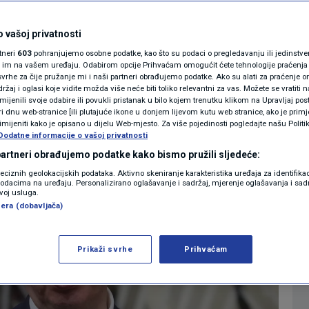
MAGAZIN
0
REGIJA
komentara
|
N1 KOMENTAR
 vašoj privatnosti
rtneri
603
pohranjujemo osobne podatke, kao što su podaci o pregledavanju ili jedinstveni 
KOLUMNE
o im na vašem uređaju. Odabirom opcije Prihvaćam omogućit ćete tehnologije praćenja
Više
vrhe za čije pružanje mi i naši partneri obrađujemo podatke. Ako su alati za praćenje
žaj i oglasi koje vidite možda više neće biti toliko relevantni za vas. Možete se vratiti n
N1(DIS)INFO
zmijenili svoje odabire ili povukli pristanak u bilo kojem trenutku klikom na Upravljaj p
i dnu web-stranice [ili plutajuće ikone u donjem lijevom kutu web stranice, ako je primje
KLIMATSKE PROMJENE
rimijeniti kako je opisano u dijelu Web-mjesto. Za više pojedinosti pogledajte našu Politi
Dodatne informacije o vašoj privatnosti
FOTO
 partneri obrađujemo podatke kako bismo pružili sljedeće:
reciznih geolokacijskih podataka. Aktivno skeniranje karakteristika uređaja za identifika
p podacima na uređaju. Personalizirano oglašavanje i sadržaj, mjerenje oglašavanja i sadr
VIDEO
zvoj usluga.
era (dobavljača)
Prikaži svrhe
Prihvaćam