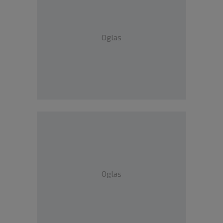
Oglas
Oglas