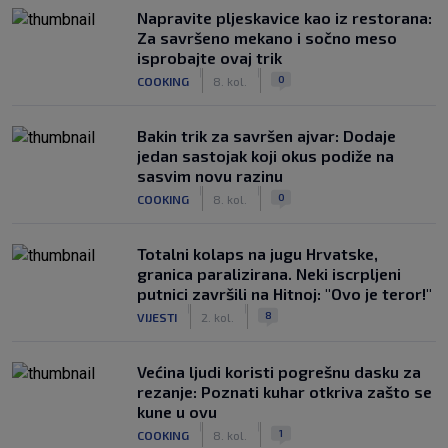
Napravite pljeskavice kao iz restorana:
Za savršeno mekano i sočno meso
isprobajte ovaj trik
|
|
0
COOKING
8. kol.
Bakin trik za savršen ajvar: Dodaje
jedan sastojak koji okus podiže na
sasvim novu razinu
|
|
0
COOKING
8. kol.
Totalni kolaps na jugu Hrvatske,
granica paralizirana. Neki iscrpljeni
putnici završili na Hitnoj: "Ovo je teror!"
|
|
8
VIJESTI
2. kol.
Većina ljudi koristi pogrešnu dasku za
rezanje: Poznati kuhar otkriva zašto se
kune u ovu
|
|
1
COOKING
8. kol.