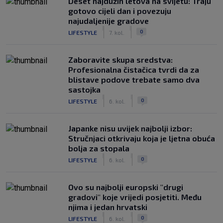
Deset najdužih letova na svijetu: Traju
gotovo cijeli dan i povezuju
najudaljenije gradove
|
|
0
LIFESTYLE
7. kol.
Zaboravite skupa sredstva:
Profesionalna čistačica tvrdi da za
blistave podove trebate samo dva
sastojka
|
|
0
LIFESTYLE
6. kol.
Japanke nisu uvijek najbolji izbor:
Stručnjaci otkrivaju koja je ljetna obuća
bolja za stopala
|
|
0
LIFESTYLE
6. kol.
Ovo su najbolji europski "drugi
gradovi" koje vrijedi posjetiti. Među
njima i jedan hrvatski
|
|
0
LIFESTYLE
6. kol.