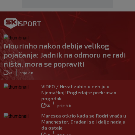
SPORT
Mourinho nakon debija velikog
pojačanja: Jadnik na odmoru ne radi
ništa, mora se popraviti
|
SK
prije 2 h
VIDEO / Hrvat zabio u debiju u
Njemačkoj! Pogledajte prekrasan
pogodak
|
SK
prije 4 h
Maresca otkrio kada se Rodri vraća u
Manchester, Građani se i dalje nadaju
da ostaje
|
SK
prije 2 h