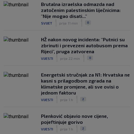
Brutalna izraelska odmazda nad
zatočenim palestinskim liječnicima:
"Nije mogao disati..."
|
|
0
SVIJET
prije 11 min
HŽ nakon novog incidenta: "Putnici su
zbrinuti i prevezeni autobusom prema
Rijeci", pruga zatvorena
|
|
0
VIJESTI
prije 22 min
Energetski stručnjak za N1: Hrvatska ne
kasni s prilagodbom zgrada na
klimatske promjene, ali sve ovisi o
jednom faktoru
|
|
2
VIJESTI
prije 1 h
Plenković objavio nove cijene,
pojeftinjuje gorivo
|
|
2
VIJESTI
prije 1 h