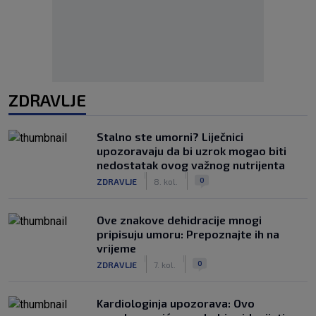
ZDRAVLJE
Stalno ste umorni? Liječnici
upozoravaju da bi uzrok mogao biti
nedostatak ovog važnog nutrijenta
|
|
0
ZDRAVLJE
8. kol.
Ove znakove dehidracije mnogi
pripisuju umoru: Prepoznajte ih na
vrijeme
|
|
0
ZDRAVLJE
7. kol.
Kardiologinja upozorava: Ovo