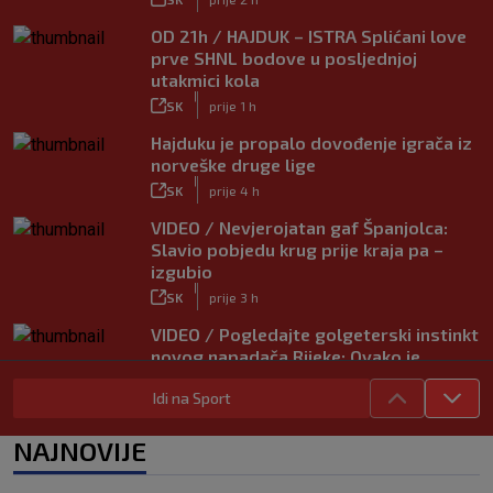
OD 21h / HAJDUK – ISTRA Splićani love
prve SHNL bodove u posljednjoj
utakmici kola
|
SK
prije 1 h
Hajduku je propalo dovođenje igrača iz
norveške druge lige
|
SK
prije 4 h
VIDEO / Nevjerojatan gaf Španjolca:
Slavio pobjedu krug prije kraja pa –
izgubio
|
SK
prije 3 h
VIDEO / Pogledajte golgeterski instinkt
novog napadača Rijeke: Ovako je
zabijao u Bundesligi
Idi na Sport
|
SK
prije 5 h
NAJNOVIJE