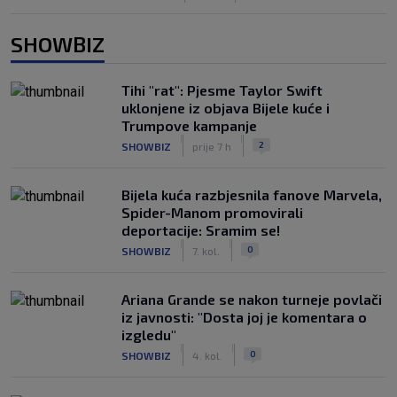
SHOWBIZ
Tihi "rat": Pjesme Taylor Swift
uklonjene iz objava Bijele kuće i
Trumpove kampanje
|
|
2
SHOWBIZ
prije 7 h
Bijela kuća razbjesnila fanove Marvela,
Spider-Manom promovirali
deportacije: Sramim se!
|
|
0
SHOWBIZ
7. kol.
Ariana Grande se nakon turneje povlači
iz javnosti: "Dosta joj je komentara o
izgledu"
|
|
0
SHOWBIZ
4. kol.