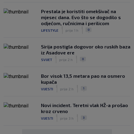
Prestala je koristiti omekšivač na
mjesec dana. Evo što se dogodilo s
odjećom, ručnicima i perilicom
|
|
0
LIFESTYLE
prije 1 h
Sirija postigla dogovor oko ruskih baza
iz Asadove ere
|
|
0
SVIJET
prije 2 h
Bor visok 13,5 metara pao na osmero
kupača
|
|
1
VIJESTI
prije 2 h
Novi incident. Teretni vlak HŽ-a prošao
kroz crveno
|
|
3
VIJESTI
prije 3 h