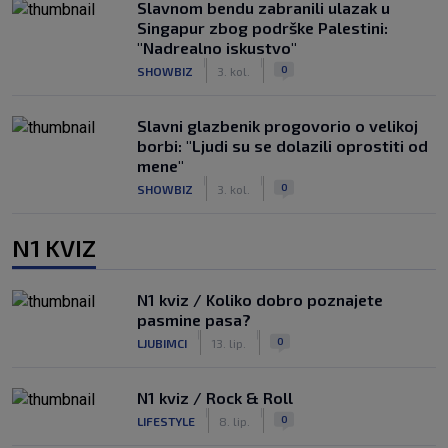
Slavnom bendu zabranili ulazak u
Singapur zbog podrške Palestini:
"Nadrealno iskustvo"
|
|
0
SHOWBIZ
3. kol.
Slavni glazbenik progovorio o velikoj
borbi: "Ljudi su se dolazili oprostiti od
mene"
|
|
0
SHOWBIZ
3. kol.
N1 KVIZ
N1 kviz / Koliko dobro poznajete
pasmine pasa?
|
|
0
LJUBIMCI
13. lip.
N1 kviz / Rock & Roll
|
|
0
LIFESTYLE
8. lip.