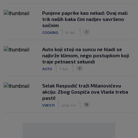
Punjene paprike kao nekad: Ovaj mali
trik naših baka čini nadjev savršeno
sočnim
|
|
1
COOKING
8. kol.
Auto koji stoji na suncu ne hladi se
najbrže klimom, nego postupkom koji
traje petnaest sekundi
|
|
0
AUTO
7. kol.
Selak Raspudić traži Milanovićevu
akciju: Zbog Gospića ova Vlada treba
pasti!
|
|
13
VIJESTI
prije 4 h