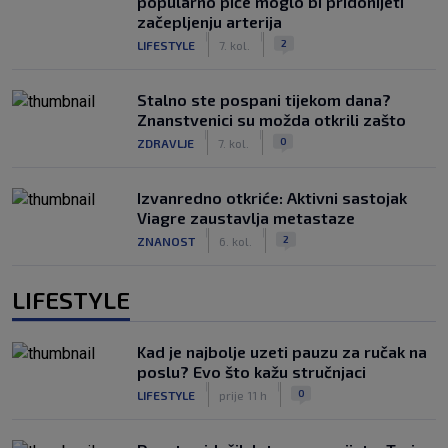
popularno piće moglo bi pridonijeti
začepljenju arterija
|
|
2
LIFESTYLE
7. kol.
Stalno ste pospani tijekom dana?
Znanstvenici su možda otkrili zašto
|
|
0
ZDRAVLJE
7. kol.
Izvanredno otkriće: Aktivni sastojak
Viagre zaustavlja metastaze
|
|
2
ZNANOST
6. kol.
LIFESTYLE
Kad je najbolje uzeti pauzu za ručak na
poslu? Evo što kažu stručnjaci
|
|
0
LIFESTYLE
prije 11 h