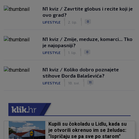
N1 kviz / Zavrtite globus i recite koji je
ovo grad?
|
|
0
LIFESTYLE
2. lip.
N1 kviz / Zmije, meduze, komarci... Tko
je najopasniji?
|
|
0
LIFESTYLE
1. lip.
N1 kviz / Koliko dobro poznajete
stihove Đorđa Balaševića?
|
|
11
LIFESTYLE
18. svi.
Kupili su čokoladu u Lidlu, kada su
je otvorili okrenuo im se želudac:
"Ispričaju se pa sve po starom"