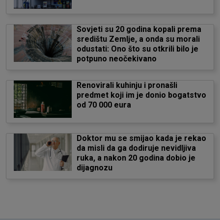
Sovjeti su 20 godina kopali prema
središtu Zemlje, a onda su morali
odustati: Ono što su otkrili bilo je
potpuno neočekivano
Renovirali kuhinju i pronašli
predmet koji im je donio bogatstvo
od 70 000 eura
Doktor mu se smijao kada je rekao
da misli da ga dodiruje nevidljiva
ruka, a nakon 20 godina dobio je
dijagnozu