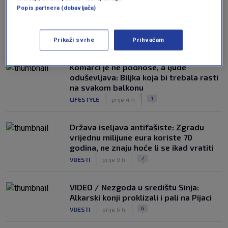
Popis partnera (dobavljača)
NAJČITANIJE
Prikaži svrhe
Prihvaćam
Komarci je ne podnose, a ljude
oduševljava: Biljka koja bi trebala rasti
na svakom balkonu
|
|
1
LIFESTYLE
prije 4 h
Država iseljava antifašiste: Zgradu
vrijednu milijune eura koriste 70
godina, ne znaju hoće li se ikad vratiti
|
|
7
VIJESTI
prije 9 h
VIDEO / Nezgoda u središtu Sinja:
Alkarski konji proklizali i pali na Pijaci
|
|
6
VIJESTI
prije 6 h