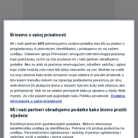
Brinemo o vašoj privatnosti
Oglas
Mi i naši partneri
603
pohranjujemo osobne podatke, kao što su podaci o
pregledavanju ili jedinstveni identifikatori, i pristupamo im na vašem
uređaju. Odabirom opcije Prihvaćam omogućit ćete tehnologije praćenja
koje podržavaju svrhe za čije pružanje mi i naši partneri obrađujemo
podatke. Ako su alati za praćenje onemogućeni, određeni sadržaj i oglasi
koje vidite možda više neće biti toliko relevantni za vas. Možete se vratiti
na ovaj izbornik kako biste izmijenili svoje odabire ili povukli pristanak u
bilo kojem trenutku klikom na Upravljaj postavkama poveznicu pri dnu
web-stranice [ili plutajuće ikone u donjem lijevom kutu web stranice, ako
je primjenjivo]. Vaši će se odabiri primijeniti kako je opisano u dijelu Web-
mjesto. Za više pojedinosti pogledajte našu Politiku privatnosti.
Dodatne
informacije o vašoj privatnosti
Mi i naši partneri obrađujemo podatke kako bismo pružili
Oglas
sljedeće:
Korištenje preciznih geolokacijskih podataka. Aktivno skeniranje
karakteristika uređaja za identifikaciju. Pohrana i/ili pristup podacima na
uređaju. Personalizirano oglašavanje i sadržaj, mjerenje oglašavanja i
sadržaja, uvidi u publiku i razvoj usluga.