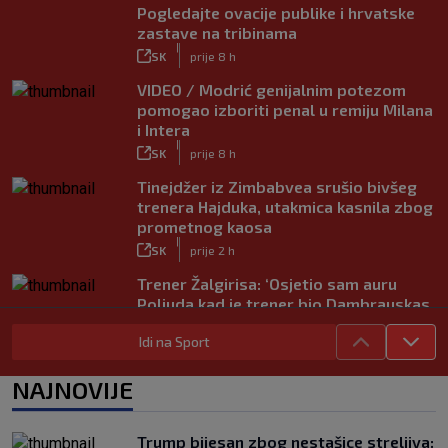
Pogledajte ovacije publike i hrvatske
zastave na tribinama
|
SK
prije 8 h
VIDEO / Modrić genijalnim potezom
pomogao izboriti penal u remiju Milana
i Intera
|
SK
prije 8 h
Tinejdžer iz Zimbabvea srušio bivšeg
trenera Hajduka, utakmica kasnila zbog
prometnog kaosa
|
SK
prije 2 h
Trener Žalgirisa: ‘Osjetio sam auru
Poljuda kad je trener bio Dambrauskas.
Hajduk danas igra nestabilno’
Idi na Sport
|
SK
prije 4 h
Vatreni u Cityju sve bolji: ‘Kovačić
NAJNOVIJE
izgleda potpuno fit, a Gvardiol bi
mogao biti starter na boku’
|
Trump bijesan zbog nestašice streljiva:
SK
prije 4 h