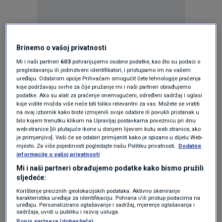
Brinemo o vašoj privatnosti
Oglas
Mi i naši partneri
603
pohranjujemo osobne podatke, kao što su podaci o
pregledavanju ili jedinstveni identifikatori, i pristupamo im na vašem
uređaju. Odabirom opcije Prihvaćam omogućit ćete tehnologije praćenja
koje podržavaju svrhe za čije pružanje mi i naši partneri obrađujemo
podatke. Ako su alati za praćenje onemogućeni, određeni sadržaj i oglasi
koje vidite možda više neće biti toliko relevantni za vas. Možete se vratiti
na ovaj izbornik kako biste izmijenili svoje odabire ili povukli pristanak u
bilo kojem trenutku klikom na Upravljaj postavkama poveznicu pri dnu
web-stranice [ili plutajuće ikone u donjem lijevom kutu web stranice, ako
je primjenjivo]. Vaši će se odabiri primijeniti kako je opisano u dijelu Web-
mjesto. Za više pojedinosti pogledajte našu Politiku privatnosti.
Dodatne
informacije o vašoj privatnosti
Mi i naši partneri obrađujemo podatke kako bismo pružili
sljedeće:
Oglas
Korištenje preciznih geolokacijskih podataka. Aktivno skeniranje
karakteristika uređaja za identifikaciju. Pohrana i/ili pristup podacima na
uređaju. Personalizirano oglašavanje i sadržaj, mjerenje oglašavanja i
sadržaja, uvidi u publiku i razvoj usluga.
Popis partnera (dobavljača)