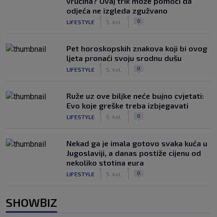
vrućina? Ovaj trik može pomoći da
odjeća ne izgleda zgužvano
|
|
0
LIFESTYLE
5. kol.
Pet horoskopskih znakova koji bi ovog
ljeta pronaći svoju srodnu dušu
|
|
0
LIFESTYLE
5. kol.
Ruže uz ove biljke neće bujno cvjetati:
Evo koje greške treba izbjegavati
|
|
0
LIFESTYLE
5. kol.
Nekad ga je imala gotovo svaka kuća u
Jugoslaviji, a danas postiže cijenu od
nekoliko stotina eura
|
|
0
LIFESTYLE
5. kol.
SHOWBIZ