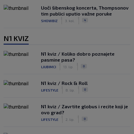
Uoči šibenskog koncerta, Thompsonov
tim publici uputio važne poruke
|
|
4
SHOWBIZ
3. kol.
N1 KVIZ
N1 kviz / Koliko dobro poznajete
pasmine pasa?
|
|
0
LJUBIMCI
13. lip.
N1 kviz / Rock & Roll
|
|
0
LIFESTYLE
8. lip.
N1 kviz / Zavrtite globus i recite koji je
ovo grad?
|
|
0
LIFESTYLE
2. lip.