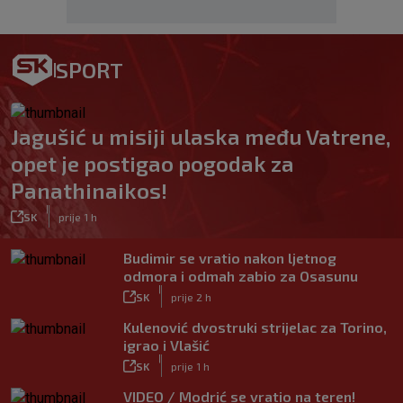
SPORT
Jagušić u misiji ulaska među Vatrene,
opet je postigao pogodak za
Panathinaikos!
|
SK
prije 1 h
Budimir se vratio nakon ljetnog
odmora i odmah zabio za Osasunu
|
SK
prije 2 h
Kulenović dvostruki strijelac za Torino,
igrao i Vlašić
|
SK
prije 1 h
VIDEO / Modrić se vratio na teren!