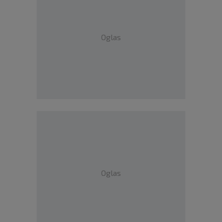
Oglas
Oglas