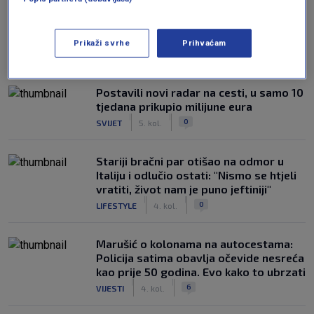
Prikaži svrhe
Prihvaćam
NAJČITANIJE
Postavili novi radar na cesti, u samo 10
tjedana prikupio milijune eura
|
|
0
SVIJET
5. kol.
Stariji bračni par otišao na odmor u
Italiju i odlučio ostati: "Nismo se htjeli
vratiti, život nam je puno jeftiniji"
|
|
0
LIFESTYLE
4. kol.
Marušić o kolonama na autocestama:
Policija satima obavlja očevide nesreća
kao prije 50 godina. Evo kako to ubrzati
|
|
6
VIJESTI
4. kol.