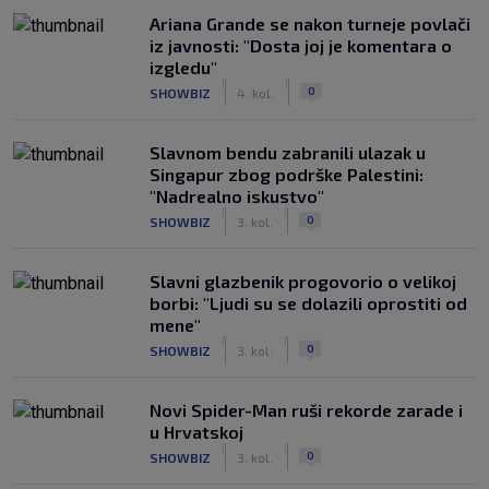
Ariana Grande se nakon turneje povlači
iz javnosti: "Dosta joj je komentara o
izgledu"
|
|
0
SHOWBIZ
4. kol.
Slavnom bendu zabranili ulazak u
Singapur zbog podrške Palestini:
"Nadrealno iskustvo"
|
|
0
SHOWBIZ
3. kol.
Slavni glazbenik progovorio o velikoj
borbi: "Ljudi su se dolazili oprostiti od
mene"
|
|
0
SHOWBIZ
3. kol.
Novi Spider-Man ruši rekorde zarade i
u Hrvatskoj
|
|
0
SHOWBIZ
3. kol.