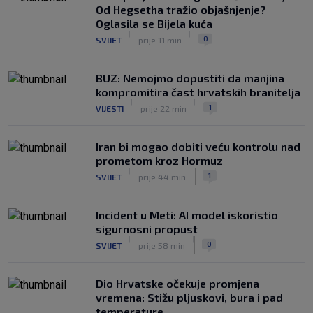
Od Hegsetha tražio objašnjenje?
Luis Figo žestoko prozvao Infantina:
Oglasila se Bijela kuća
‘Najniže, najlopovskije i kukavički
|
|
0
SVIJET
prije 11 min
sebično ponašanje. Mora otići!’
|
SK
prije 6 h
BUZ: Nemojmo dopustiti da manjina
kompromitira čast hrvatskih branitelja
|
|
1
VIJESTI
prije 22 min
Iran bi mogao dobiti veću kontrolu nad
prometom kroz Hormuz
|
|
1
SVIJET
prije 44 min
Incident u Meti: AI model iskoristio
sigurnosni propust
|
|
0
SVIJET
prije 58 min
Dio Hrvatske očekuje promjena
vremena: Stižu pljuskovi, bura i pad
temperature