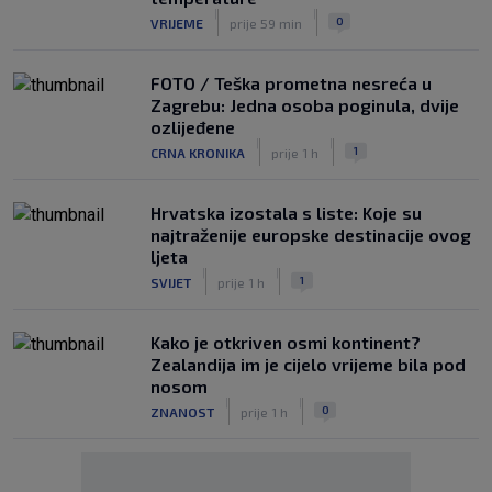
|
|
0
VRIJEME
prije 59 min
FOTO / Teška prometna nesreća u
Zagrebu: Jedna osoba poginula, dvije
ozlijeđene
|
|
1
CRNA KRONIKA
prije 1 h
Hrvatska izostala s liste: Koje su
najtraženije europske destinacije ovog
ljeta
|
|
1
SVIJET
prije 1 h
Kako je otkriven osmi kontinent?
Zealandija im je cijelo vrijeme bila pod
nosom
|
|
0
ZNANOST
prije 1 h