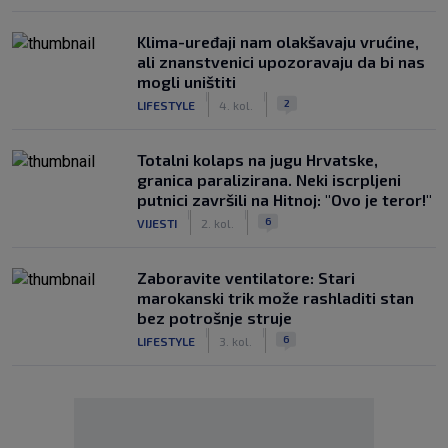
Klima-uređaji nam olakšavaju vrućine,
ali znanstvenici upozoravaju da bi nas
mogli uništiti
|
|
2
LIFESTYLE
4. kol.
Totalni kolaps na jugu Hrvatske,
granica paralizirana. Neki iscrpljeni
putnici završili na Hitnoj: "Ovo je teror!"
|
|
6
VIJESTI
2. kol.
Zaboravite ventilatore: Stari
marokanski trik može rashladiti stan
bez potrošnje struje
|
|
6
LIFESTYLE
3. kol.