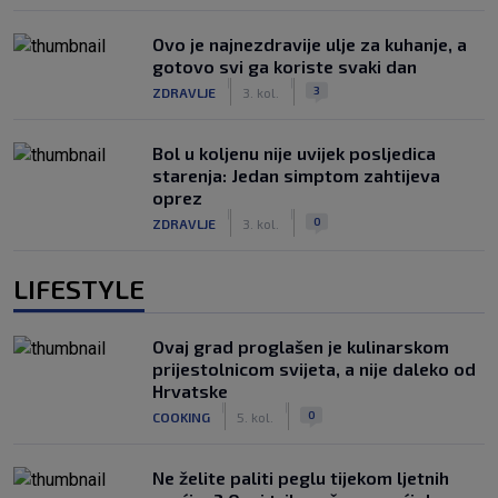
Ovo je najnezdravije ulje za kuhanje, a
gotovo svi ga koriste svaki dan
|
|
3
ZDRAVLJE
3. kol.
Bol u koljenu nije uvijek posljedica
starenja: Jedan simptom zahtijeva
oprez
|
|
0
ZDRAVLJE
3. kol.
LIFESTYLE
Ovaj grad proglašen je kulinarskom
prijestolnicom svijeta, a nije daleko od
Hrvatske
|
|
0
COOKING
5. kol.
Ne želite paliti peglu tijekom ljetnih