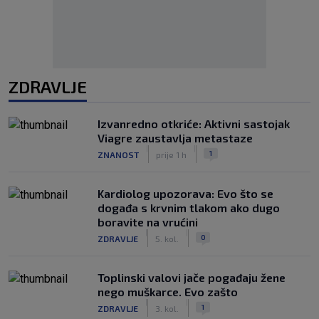
ZDRAVLJE
Izvanredno otkriće: Aktivni sastojak
Viagre zaustavlja metastaze
|
|
1
ZNANOST
prije 1 h
Kardiolog upozorava: Evo što se
događa s krvnim tlakom ako dugo
boravite na vrućini
|
|
0
ZDRAVLJE
5. kol.
Toplinski valovi jače pogađaju žene
nego muškarce. Evo zašto
|
|
1
ZDRAVLJE
3. kol.