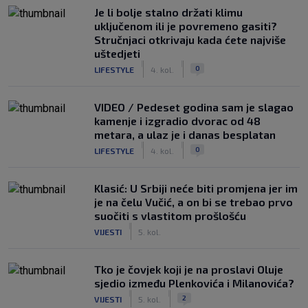
Je li bolje stalno držati klimu
uključenom ili je povremeno gasiti?
Stručnjaci otkrivaju kada ćete najviše
uštedjeti
|
|
0
LIFESTYLE
4. kol.
VIDEO / Pedeset godina sam je slagao
kamenje i izgradio dvorac od 48
metara, a ulaz je i danas besplatan
|
|
0
LIFESTYLE
4. kol.
Klasić: U Srbiji neće biti promjena jer im
je na čelu Vučić, a on bi se trebao prvo
suočiti s vlastitom prošlošću
|
VIJESTI
5. kol.
Tko je čovjek koji je na proslavi Oluje
sjedio između Plenkovića i Milanovića?
|
|
2
VIJESTI
5. kol.