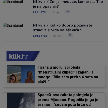
N1 kviz / Zmije, meduze, komarci... Tko
je najopasniji?
|
|
0
LIFESTYLE
1. lip.
N1 kviz / Koliko dobro poznajete
stihove Đorđa Balaševića?
|
|
11
LIFESTYLE
18. svi.
Tijana u moru isprobala
"menstrualni kupaći" i zapanjila
mnoge: "Bila sam preko 4 sata na
plaži..."
SpaceX-ova raketa poletjela je
prema Mjesecu: Pogodila je ga je
brzinom "sedam puta brže od