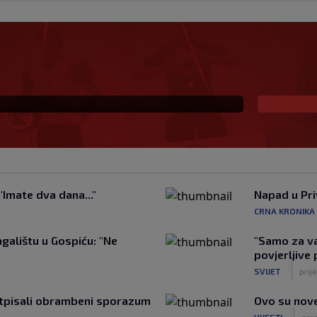
za SK najavljuje: ‘U top
iti’
"Imate dva dana..."
Napad u Pri
CRNA KRONIKA
galištu u Gospiću: "Ne
"Samo za vaš
povjerljive
|
SVIJET
prije
potpisali obrambeni sporazum
Ovo su nove
|
VIJESTI
prij