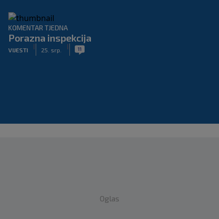
KOMENTAR TJEDNA
Porazna inspekcija
|
|
11
VIJESTI
25. srp.
Oglas