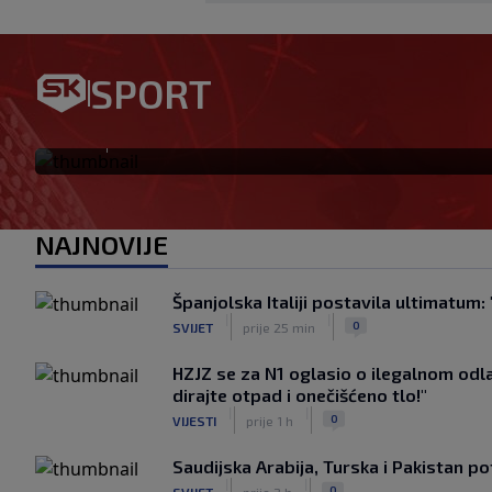
Kreće 2. Bundesliga! Brekalo 
SPORT
formi sam, sve ćemo iznenad
|
SK
prije 2 h
NAJNOVIJE
Španjolska Italiji postavila ultimatum: 
|
|
0
SVIJET
prije 25 min
HZJZ se za N1 oglasio o ilegalnom odla
dirajte otpad i onečišćeno tlo!"
|
|
0
VIJESTI
prije 1 h
Saudijska Arabija, Turska i Pakistan 
|
|
0
SVIJET
prije 2 h