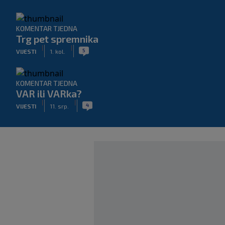
KOMENTAR TJEDNA
Trg pet spremnika
|
|
5
VIJESTI
1. kol.
KOMENTAR TJEDNA
VAR ili VARka?
|
|
4
VIJESTI
11. srp.