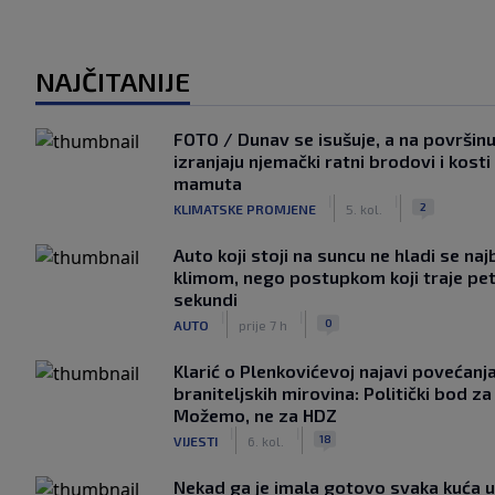
NAJČITANIJE
FOTO / Dunav se isušuje, a na površin
izranjaju njemački ratni brodovi i kosti
mamuta
|
|
2
KLIMATSKE PROMJENE
5. kol.
Auto koji stoji na suncu ne hladi se naj
klimom, nego postupkom koji traje pe
sekundi
|
|
0
AUTO
prije 7 h
Klarić o Plenkovićevoj najavi povećanj
braniteljskih mirovina: Politički bod za
Možemo, ne za HDZ
|
|
18
VIJESTI
6. kol.
Nekad ga je imala gotovo svaka kuća u