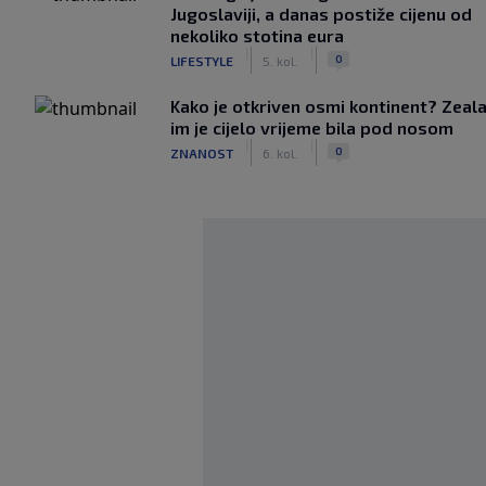
Jugoslaviji, a danas postiže cijenu od
nekoliko stotina eura
|
|
0
LIFESTYLE
5. kol.
Kako je otkriven osmi kontinent? Zeala
im je cijelo vrijeme bila pod nosom
|
|
0
ZNANOST
6. kol.