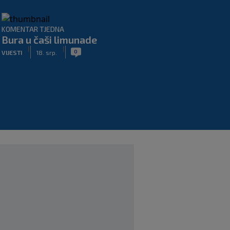
KOMENTAR TJEDNA
Bura u čaši limunade
|
|
0
VIJESTI
18. srp.