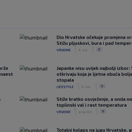
u
Dio Hrvatske očekuje promjena v
Stižu pljuskovi, bura i pad tempe
|
|
0
VRIJEME
6. kol.
brže
Japanke nisu uvijek najbolji izbor:
tnaest
otkrivaju koja je ljetna obuća bolj
stopala
|
|
0
LIFESTYLE
6. kol.
a
Stiže kratko osvježenje, a onda no
toplinski val i rast temperatura
|
|
0
VRIJEME
prije 8 h
Totalni kolaps na jugu Hrvatske, g