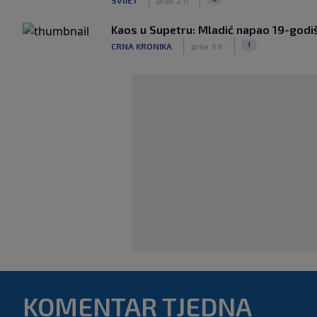
Kaos u Supetru: Mladić napao 19-godiš
|
|
1
CRNA KRONIKA
prije 3 h
KOMENTAR TJEDNA