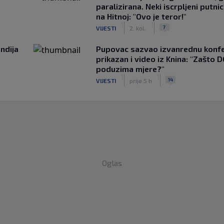
paralizirana. Neki iscrpljeni putnici
na Hitnoj: "Ovo je teror!"
|
|
7
VIJESTI
2. kol.
ndija
Pupovac sazvao izvanrednu konfe
prikazan i video iz Knina: "Zašto 
poduzima mjere?"
|
|
14
VIJESTI
prije 5 h
Oglas