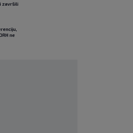
 završili
renciju,
DORH ne