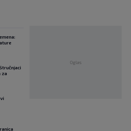
remena:
rature
Oglas
 Stručnjaci
a za
vi
ranica