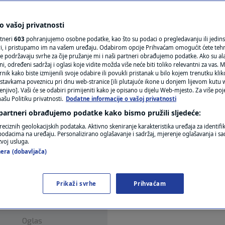
ana
N1(DIS)INFO
KLIMATSKE PROMJENE
 vašoj privatnosti
0
komentara
rtneri
603
pohranjujemo osobne podatke, kao što su podaci o pregledavanju ili jedins
FOTO
ori, i pristupamo im na vašem uređaju. Odabirom opcije Prihvaćam omogućit ćete teh
e podržavaju svrhe za čije pružanje mi i naši partneri obrađujemo podatke. Ako su ala
 određeni sadržaj i oglasi koje vidite možda više neće biti toliko relevantni za vas. Mo
VIDEO
rnik kako biste izmijenili svoje odabire ili povukli pristanak u bilo kojem trenutku kl
stavkama poveznicu pri dnu web-stranice [ili plutajuće ikone u donjem lijevom kutu w
enjivo]. Vaši će se odabiri primijeniti kako je opisano u dijelu Web-mjesto. Za više poj
ašu Politiku privatnosti.
Dodatne informacije o vašoj privatnosti
 partneri obrađujemo podatke kako bismo pružili sljedeće:
 prvaka Formule 1 u prilično bizarnim okolnosti
reciznih geolokacijskih podataka. Aktivno skeniranje karakteristika uređaja za identifi
p podacima na uređaju. Personalizirano oglašavanje i sadržaj, mjerenje oglašavanja i sad
apana u nedjelju.
Pročitaj više
zvoj usluga.
era (dobavljača)
Prikaži svrhe
Prihvaćam
Oglas