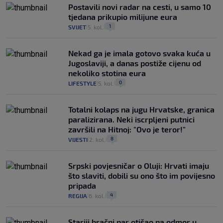
Postavili novi radar na cesti, u samo 10
tjedana prikupio milijune eura
1
SVIJET
5. kol.
|
|
Nekad ga je imala gotovo svaka kuća u
Jugoslaviji, a danas postiže cijenu od
nekoliko stotina eura
0
LIFESTYLE
5. kol.
|
|
Totalni kolaps na jugu Hrvatske, granica
paralizirana. Neki iscrpljeni putnici
završili na Hitnoj: "Ovo je teror!"
8
VIJESTI
2. kol.
|
|
Srpski povjesničar o Oluji: Hrvati imaju
što slaviti, dobili su ono što im povijesno
pripada
4
REGIJA
6. kol.
|
|
Stariji bračni par otišao na odmor u