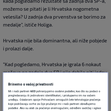
kada pogledamo rezultate sa zadnja dva SP-a,
možemo se pitati je li Hrvatska nogometna
velesila? U zadnja dva prvenstva se borimo za
medalje”, ističe Holiga.
Hrvatska nije bila dominantna, ali niže pobjede
i prolazi dalje.
“Kad pogledamo, Hrvatska je igrala 6 nokaut
mečeva na zadnja dva SP i nije dobila niti jednu
u regularnih 90 minuta. Dvije je dobila na
Brinemo o vašoj privatnosti
produžetke, ostalo na penale. Jedina koju su
Mi i naši partneri
603
pohranjujemo osobne podatke, kao što su podaci o
izgubili je finale prije četiri godine. Na ovom
pregledavanju ili jedinstveni identifikatori, i pristupamo im na vašem
uređaju. Odabirom opcije Prihvaćam omogućit ćete tehnologije praćenja
Mundijalu na pet utakmica dobila je jednu. Ni
koje podržavaju svrhe za čije pružanje mi i naši partneri obrađujemo
podatke. Ako su alati za praćenje onemogućeni, određeni sadržaj i oglasi