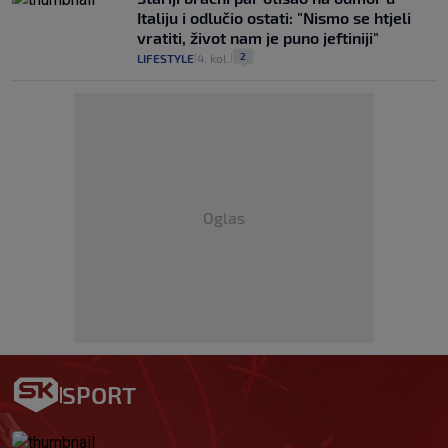
Italiju i odlučio ostati: "Nismo se htjeli
vratiti, život nam je puno jeftiniji"
2
LIFESTYLE
4. kol.
|
|
Oglas
SPORT