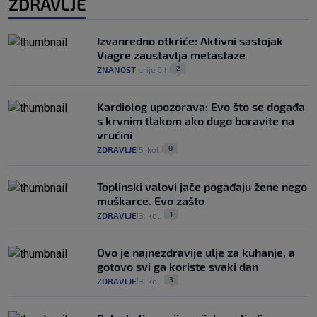
ZDRAVLJE
Izvanredno otkriće: Aktivni sastojak
Viagre zaustavlja metastaze
2
ZNANOST
prije 6 h
|
|
Kardiolog upozorava: Evo što se događa
s krvnim tlakom ako dugo boravite na
vrućini
0
ZDRAVLJE
5. kol.
|
|
Toplinski valovi jače pogađaju žene nego
muškarce. Evo zašto
1
ZDRAVLJE
3. kol.
|
|
Ovo je najnezdravije ulje za kuhanje, a
gotovo svi ga koriste svaki dan
3
ZDRAVLJE
3. kol.
|
|