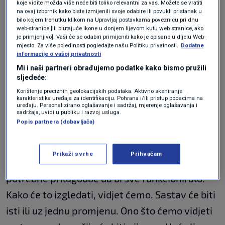
Talijani u najboljim danima nisu se mogli
koje vidite možda više neće biti toliko relevantni za vas. Možete se vratiti
na ovaj izbornik kako biste izmijenili svoje odabire ili povukli pristanak u
provlačiti, a nije da nisu završili. Utakmice su
bilo kojem trenutku klikom na Upravljaj postavkama poveznicu pri dnu
web-stranice [ili plutajuće ikone u donjem lijevom kutu web stranice, ako
mogle otići na obje strane, ali odlazi na
je primjenjivo]. Vaši će se odabiri primijeniti kako je opisano u dijelu Web-
mjesto. Za više pojedinosti pogledajte našu Politiku privatnosti.
Dodatne
Hrvatsku. Govori to mnogo o ovoj
informacije o vašoj privatnosti
reprezentaciji, a ne bih ja rekao da je samo
Mi i naši partneri obrađujemo podatke kako bismo pružili
sljedeće:
sreća”, rekao je Holiga.
Korištenje preciznih geolokacijskih podataka. Aktivno skeniranje
karakteristika uređaja za identifikaciju. Pohrana i/ili pristup podacima na
uređaju. Personalizirano oglašavanje i sadržaj, mjerenje oglašavanja i
Čemu to pripisati?
sadržaja, uvidi u publiku i razvoj usluga.
Popis partnera (dobavljača)
“Hrvatska će pokušati igrati slično kao protiv
Prikaži svrhe
Prihvaćam
Brazila, ali Argentina je drugačiji tim i bit će
potrebne prilagodbe da bi sve funkcioniralo.
Kako će to izgledati, vidjet ćemo. Sastav će biti
isti ili uz jednu promjenu. Ono što ćemo vidjeti