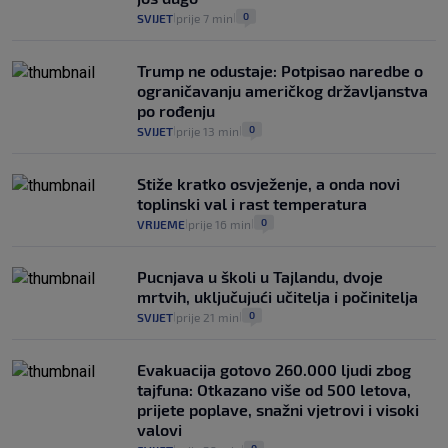
25
VIJESTI
30. srp.
|
|
0
SVIJET
prije 7 min
|
|
Trump ne odustaje: Potpisao naredbe o
ograničavanju američkog državljanstva
po rođenju
0
SVIJET
prije 13 min
|
|
Stiže kratko osvježenje, a onda novi
toplinski val i rast temperatura
0
VRIJEME
prije 16 min
|
|
Pucnjava u školi u Tajlandu, dvoje
mrtvih, uključujući učitelja i počinitelja
0
SVIJET
prije 21 min
|
|
Evakuacija gotovo 260.000 ljudi zbog
tajfuna: Otkazano više od 500 letova,
prijete poplave, snažni vjetrovi i visoki
valovi