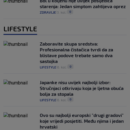
Bol u koljenu nije uvijek posljedica
starenja: Jedan simptom zahtijeva oprez
0
ZDRAVLJE
3. kol.
|
|
LIFESTYLE
Zaboravite skupa sredstva:
Profesionalna čistačica tvrdi da za
blistave podove trebate samo dva
sastojka
0
LIFESTYLE
6. kol.
|
|
Japanke nisu uvijek najbolji izbor:
Stručnjaci otkrivaju koja je ljetna obuća
bolja za stopala
0
LIFESTYLE
6. kol.
|
|
Ovo su najbolji europski "drugi gradovi"
koje vrijedi posjetiti. Među njima i jedan
hrvatski