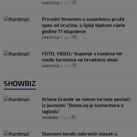
0
LIFESTYLE
6. kol.
|
|
Prirodni fenomen u susjedstvu pruža
spas od vrućina, u špilji tijekom cijele
godine 11 stupnjeva
0
LIFESTYLE
6. kol.
|
|
FOTO, VIDEO/ Kupanje s konjima hit
među turistima na hrvatskoj obali
1
LIFESTYLE
6. kol.
|
|
SHOWBIZ
Ariana Grande se nakon turneje povlači
iz javnosti: "Dosta joj je komentara o
izgledu"
0
SHOWBIZ
4. kol.
|
|
Slavnom bendu zabranili ulazak u