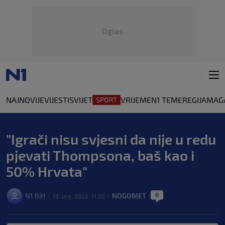
Oglas
NAJNOVIJE
VIJESTI
SVIJET
VRIJEME
N1 TEME
REGIJA
MAG
"Igrači nisu svjesni da nije u redu
pjevati Thompsona, baš kao i
50% Hrvata"
0
N1 BiH
NOGOMET
13. pro. 2022. 11:05
|
|
|