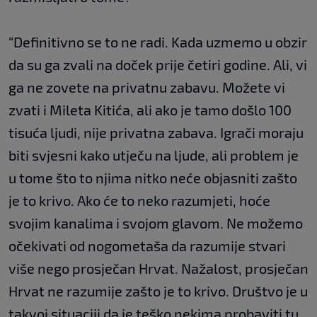
“Definitivno se to ne radi. Kada uzmemo u obzir
da su ga zvali na doček prije četiri godine. Ali, vi
ga ne zovete na privatnu zabavu. Možete vi
zvati i Mileta Kitića, ali ako je tamo došlo 100
tisuća ljudi, nije privatna zabava. Igrači moraju
biti svjesni kako utječu na ljude, ali problem je
u tome što to njima nitko neće objasniti zašto
je to krivo. Ako će to neko razumjeti, hoće
svojim kanalima i svojom glavom. Ne možemo
očekivati od nogometaša da razumije stvari
više nego prosječan Hrvat. Nažalost, prosječan
Hrvat ne razumije zašto je to krivo. Društvo je u
takvoj situaciji da je teško nekima probaviti tu