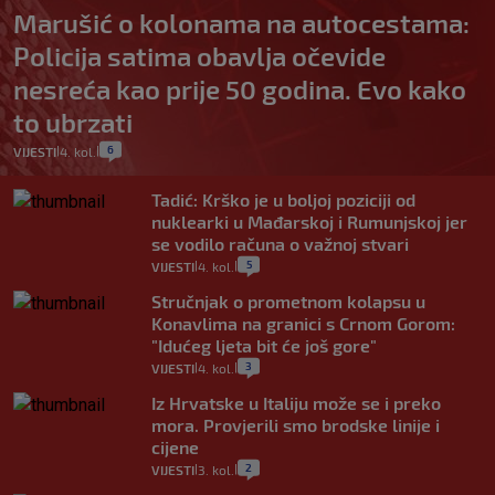
Marušić o kolonama na autocestama:
Policija satima obavlja očevide
nesreća kao prije 50 godina. Evo kako
to ubrzati
6
VIJESTI
4. kol.
|
|
Tadić: Krško je u boljoj poziciji od
nuklearki u Mađarskoj i Rumunjskoj jer
se vodilo računa o važnoj stvari
5
VIJESTI
4. kol.
|
|
Stručnjak o prometnom kolapsu u
Konavlima na granici s Crnom Gorom:
"Idućeg ljeta bit će još gore"
3
VIJESTI
4. kol.
|
|
Iz Hrvatske u Italiju može se i preko
mora. Provjerili smo brodske linije i
cijene
2
VIJESTI
3. kol.
|
|