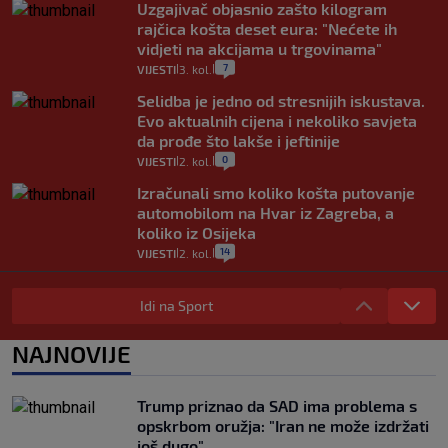
Uzgajivač objasnio zašto kilogram
rajčica košta deset eura: "Nećete ih
vidjeti na akcijama u trgovinama"
7
VIJESTI
3. kol.
|
|
Selidba je jedno od stresnijih iskustava.
Evo aktualnih cijena i nekoliko savjeta
da prođe što lakše i jeftinije
0
VIJESTI
2. kol.
|
|
Izračunali smo koliko košta putovanje
automobilom na Hvar iz Zagreba, a
koliko iz Osijeka
14
VIJESTI
2. kol.
|
|
"Kći je otišla na more, a zaboravila
zdravstvenu iskaznicu". Kakva su prava
Idi na Sport
pacijenata izvan mjesta prebivališta?
1
VIJESTI
1. kol.
NAJNOVIJE
|
|
Provjerili smo "što ćemo onda" ako
Plenković na 15 dana ukine mjere: "Ne bi
Trump priznao da SAD ima problema s
se dogodilo ništa. Vlada se zaljubila u te
opskrbom oružja: "Iran ne može izdržati
intervencije"
još dugo"