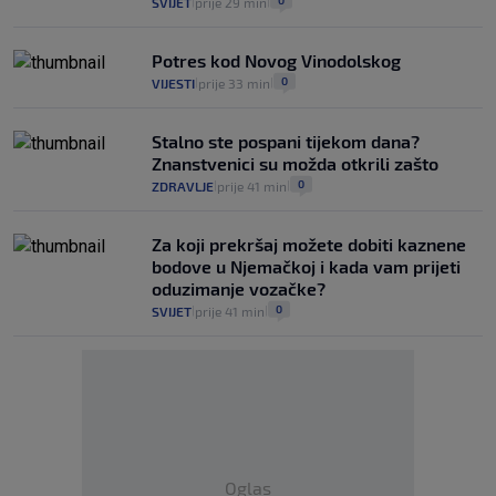
0
SVIJET
prije 29 min
|
|
Potres kod Novog Vinodolskog
0
VIJESTI
prije 33 min
|
|
Stalno ste pospani tijekom dana?
Znanstvenici su možda otkrili zašto
0
ZDRAVLJE
prije 41 min
|
|
Za koji prekršaj možete dobiti kaznene
bodove u Njemačkoj i kada vam prijeti
oduzimanje vozačke?
0
SVIJET
prije 41 min
|
|
Oglas