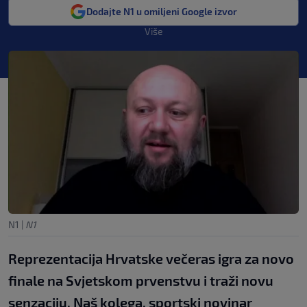
Dodajte N1 u omiljeni Google izvor
Više
N1
|
N1
Reprezentacija Hrvatske večeras igra za novo
finale na Svjetskom prvenstvu i traži novu
senzaciju. Naš kolega, sportski novinar