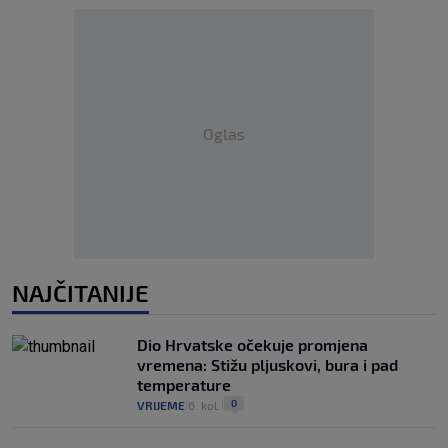
Oglas
NAJČITANIJE
Dio Hrvatske očekuje promjena
vremena: Stižu pljuskovi, bura i pad
temperature
0
VRIJEME
6. kol.
|
|