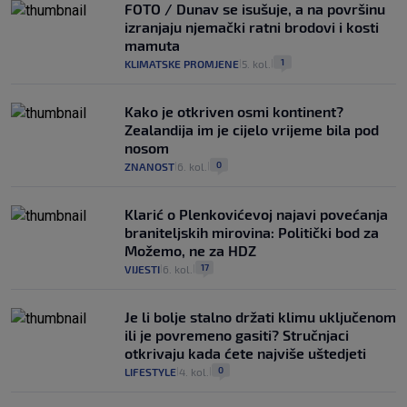
FOTO / Dunav se isušuje, a na površinu
izranjaju njemački ratni brodovi i kosti
mamuta
1
KLIMATSKE PROMJENE
5. kol.
|
|
Kako je otkriven osmi kontinent?
Zealandija im je cijelo vrijeme bila pod
nosom
0
ZNANOST
6. kol.
|
|
Klarić o Plenkovićevoj najavi povećanja
braniteljskih mirovina: Politički bod za
Možemo, ne za HDZ
17
VIJESTI
6. kol.
|
|
Je li bolje stalno držati klimu uključenom
ili je povremeno gasiti? Stručnjaci
otkrivaju kada ćete najviše uštedjeti
0
LIFESTYLE
4. kol.
|
|