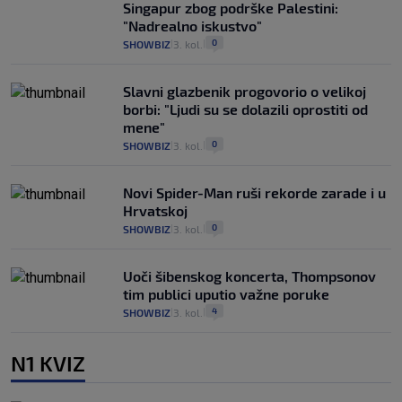
Singapur zbog podrške Palestini:
"Nadrealno iskustvo"
0
SHOWBIZ
3. kol.
|
|
Slavni glazbenik progovorio o velikoj
borbi: "Ljudi su se dolazili oprostiti od
mene"
0
SHOWBIZ
3. kol.
|
|
Novi Spider-Man ruši rekorde zarade i u
Hrvatskoj
0
SHOWBIZ
3. kol.
|
|
Uoči šibenskog koncerta, Thompsonov
tim publici uputio važne poruke
4
SHOWBIZ
3. kol.
|
|
N1 KVIZ