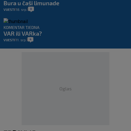
Bura u čaši limunade
0
VIJESTI
18. srp.
|
|
KOMENTAR TJEDNA
VAR ili VARka?
4
VIJESTI
11. srp.
|
|
Oglas