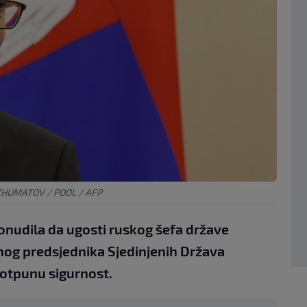
ZHUMATOV / POOL / AFP
ponudila da ugosti ruskog šefa države
nog predsjednika Sjedinjenih Država
otpunu sigurnost.