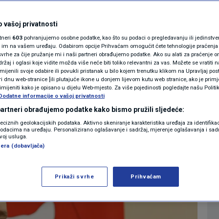
ta Trump-Putin, evo
MAGAZIN
N1 KOMENTAR
 vašoj privatnosti
rtneri
603
pohranjujemo osobne podatke, kao što su podaci o pregledavanju ili jedinstveni 
KOLUMNE
o im na vašem uređaju. Odabirom opcije Prihvaćam omogućit ćete tehnologije praćenja
vrhe za čije pružanje mi i naši partneri obrađujemo podatke. Ako su alati za praćenje
0
JET
komentara
|
žaj i oglasi koje vidite možda više neće biti toliko relevantni za vas. Možete se vratiti n
N1(DIS)INFO
zmijenili svoje odabire ili povukli pristanak u bilo kojem trenutku klikom na Upravljaj p
i dnu web-stranice [ili plutajuće ikone u donjem lijevom kutu web stranice, ako je primje
KLIMATSKE PROMJENE
rimijeniti kako je opisano u dijelu Web-mjesto. Za više pojedinosti pogledajte našu Politi
Više
Dodatne informacije o vašoj privatnosti
FOTO
 partneri obrađujemo podatke kako bismo pružili sljedeće:
reciznih geolokacijskih podataka. Aktivno skeniranje karakteristika uređaja za identifika
p podacima na uređaju. Personalizirano oglašavanje i sadržaj, mjerenje oglašavanja i sadr
VIDEO
zvoj usluga.
era (dobavljača)
Prikaži svrhe
Prihvaćam