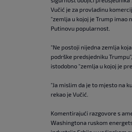
Vučić je za provladinu komercij
"zemlja u kojoj je Trump imao na
Putinovu popularnost.
"Ne postoji nijedna zemlja koja
podrške predsjedniku Trumpu", 
istodobno "zemlja u kojoj je pre
"Ja mislim da je to mjesto na ku
rekao je Vučić.
Komentirajući razgovore s am
Washingtona ruskom energetsk
industrija Srbije u većinskom r