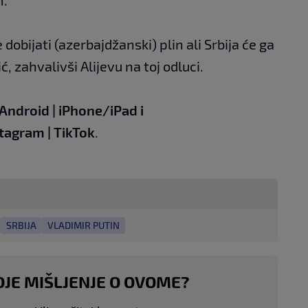
obijati (azerbajdžanski) plin ali Srbija će ga
ć, zahvalivši Alijevu na toj odluci.
Android
|
iPhone/iPad
i
stagram
|
TikTok
.
SRBIJA
VLADIMIR PUTIN
OJE MIŠLJENJE O OVOME?