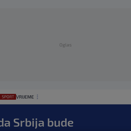
Oglas
VRIJEME
N1 TEME
da Srbija bude
REGIJA