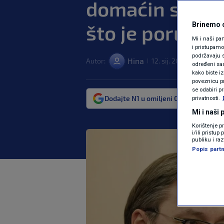
domaćin susre
što je poručio
Brinemo o
Mi i naši pa
i pristupam
podržavaju s
Hina
Autor:
12. sij. 2025. 21:15
SVI
|
|
određeni sadr
kako biste i
poveznicu pr
se odabiri p
Dodajte N1 u omiljeni Google izvor
privatnosti.
Mi i naši
Korištenje p
i/ili pristu
publiku i ra
Popis partn