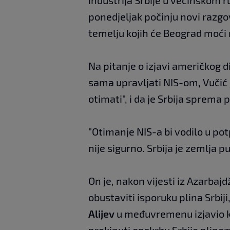
ponedjeljak počinju novi razgovo
temelju kojih će Beograd moći
Na pitanje o izjavi američkog
sama upravljati NIS-om, Vučić
otimati", i da je Srbija sprema 
"Otimanje NIS-a bi vodilo u potp
nije sigurno. Srbija je zemlja p
On je, nakon vijesti iz Azarbajd
obustaviti isporuku plina Srbij
Alijev
u međuvremenu izjavio k
prekinuti opskrbu Srbije plino