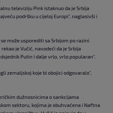
alnu televiziju Pink istaknuo da je Srbija
jveću podršku u cijeloj Europi", naglasivši i
 se može usporediti sa Srbijom po razini
rekao je Vučić, navodeći da je Srbija
dsjednik Putin i dalje vrlo, vrlo popularan".
gli zemaljskoj koje bi obojici odgovaralo",
eričkim dužnosnicima o sankcijama
om sektoru, kojima je obuhvaćena i Naftna
uskom vlasništvu, Vučić je najavio da u