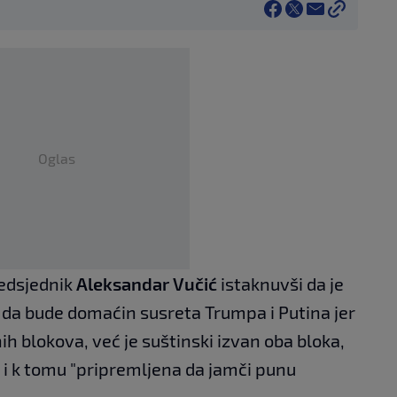
Oglas
redsjednik
Aleksandar Vučić
istaknuvši da je
 da bude domaćin susreta Trumpa i Putina jer
h blokova, već je suštinski izvan oba bloka,
 i k tomu "pripremljena da jamči punu
.