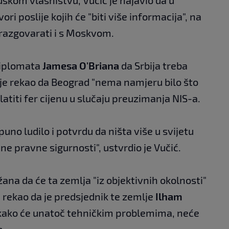
ri poslije kojih će "biti više informacija", na
 razgovarati i s Moskvom.
 diplomata
Jamesa O'Briana
da Srbija treba
 je rekao da Beograd "nema namjeru bilo što
platiti fer cijenu u slučaju preuzimanja NIS-a.
uno ludilo i potvrdu da ništa više u svijetu
une pravne sigurnosti", ustvrdio je Vučić.
žana da će ta zemlja "iz objektivnih okolnosti"
i, rekao da je predsjednik te zemlje
Ilham
ako će unatoč tehničkim problemima, neće
m.