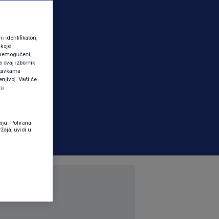
identifikatori,
 koje
 onemogućeni,
a ovaj izbornik
ostavkama
njivo]. Vaši će
ku
ciju. Pohrana
žaja, uvidi u