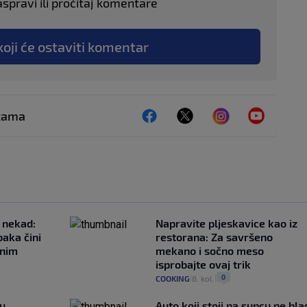
aspravi ili pročitaj komentare
koji će ostaviti komentar
ežama
 nekad:
Napravite pljeskavice kao iz
baka čini
restorana: Za savršeno
čnim
mekano i sočno meso
isprobajte ovaj trik
0
COOKING
8. kol.
|
|
gu
Auto koji stoji na suncu ne hla