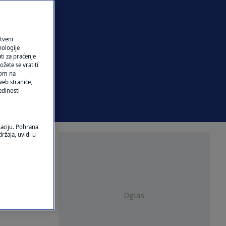
tveni
nologije
ti za praćenje
žete se vratiti
ikom na
eb stranice,
edinosti
kaciju. Pohrana
ržaja, uvidi u
Oglas