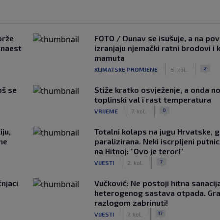
brže
FOTO / Dunav se isušuje, a na pov
tnaest
izranjaju njemački ratni brodovi i 
mamuta
|
|
2
KLIMATSKE PROMJENE
5. kol.
oš se
Stiže kratko osvježenje, a onda no
toplinski val i rast temperatura
|
|
0
VRIJEME
7. kol.
ju,
Totalni kolaps na jugu Hrvatske, g
 ne
paralizirana. Neki iscrpljeni putnici
na Hitnoj: "Ovo je teror!"
|
|
7
VIJESTI
2. kol.
čnjaci
Vučković: Ne postoji hitna sanaci
heterogenog sastava otpada. Gra
razlogom zabrinuti!
|
|
17
VIJESTI
7. kol.