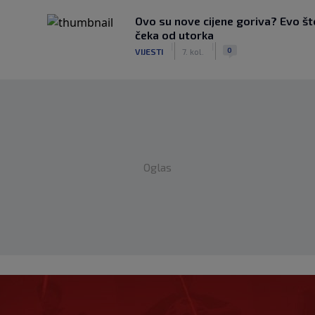
Ovo su nove cijene goriva? Evo š
čeka od utorka
|
|
0
VIJESTI
7. kol.
Oglas
s Istrom prijeti Hajduku: