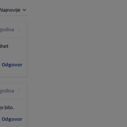
Najnovije
 godina
ihet
Odgovor
 godina
o bilo.
Odgovor