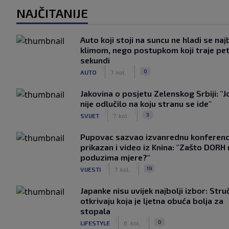
NAJČITANIJE
Auto koji stoji na suncu ne hladi se naj
klimom, nego postupkom koji traje pe
sekundi
|
|
0
AUTO
7. kol.
Jakovina o posjetu Zelenskog Srbiji: "J
nije odlučilo na koju stranu se ide"
|
|
3
SVIJET
7. kol.
Pupovac sazvao izvanrednu konferenci
prikazan i video iz Knina: "Zašto DORH
poduzima mjere?"
|
|
19
VIJESTI
7. kol.
Japanke nisu uvijek najbolji izbor: Stru
otkrivaju koja je ljetna obuća bolja za
stopala
|
|
0
LIFESTYLE
6. kol.