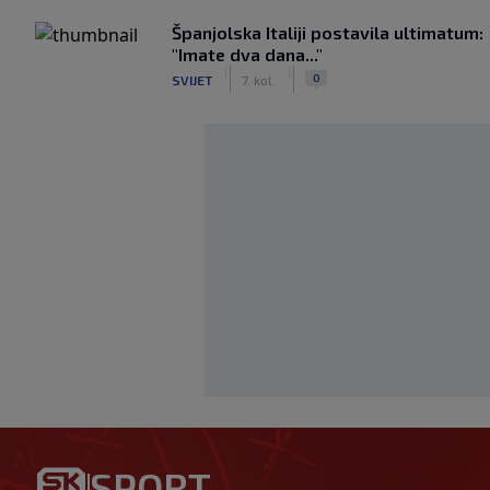
Španjolska Italiji postavila ultimatum:
"Imate dva dana..."
|
|
0
SVIJET
7. kol.
Bio je hit druge lige, a sada 
SPORT