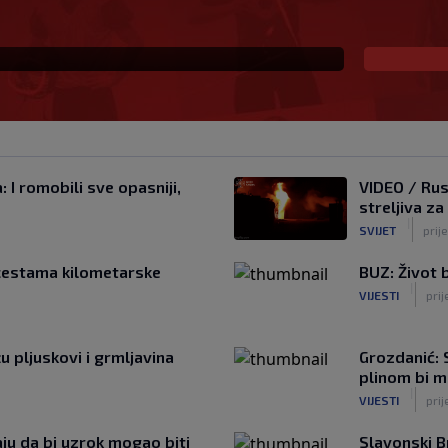
io sam SHNL’
 I romobili sve opasniji,
VIDEO / Rus
streljiva za
|
SVIJET
prij
cestama kilometarske
BUZ: Život b
|
VIJESTI
prij
u pljuskovi i grmljavina
Grozdanić: S
plinom bi m
|
VIJESTI
prij
ju da bi uzrok mogao biti
Slavonski B