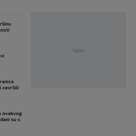
ršinu
kosti
Oglas
vi
ranica
 završili
ja ovakvog
đani su s