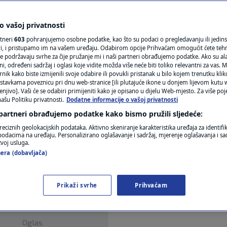
ane: Spremite novac u
N1(DIS)INFO
voljno za tri dana
KLIMATSKE PROMJENE
 vašoj privatnosti
rtneri
603
pohranjujemo osobne podatke, kao što su podaci o pregledavanju ili jedins
FOTO
ori, i pristupamo im na vašem uređaju. Odabirom opcije Prihvaćam omogućit ćete teh
ara
e podržavaju svrhe za čije pružanje mi i naši partneri obrađujemo podatke. Ako su ala
 određeni sadržaj i oglasi koje vidite možda više neće biti toliko relevantni za vas. Mo
VIDEO
rnik kako biste izmijenili svoje odabire ili povukli pristanak u bilo kojem trenutku kl
stavkama poveznicu pri dnu web-stranice [ili plutajuće ikone u donjem lijevom kutu w
enjivo]. Vaši će se odabiri primijeniti kako je opisano u dijelu Web-mjesto. Za više poj
ašu Politiku privatnosti.
Dodatne informacije o vašoj privatnosti
 partneri obrađujemo podatke kako bismo pružili sljedeće:
reciznih geolokacijskih podataka. Aktivno skeniranje karakteristika uređaja za identifi
p podacima na uređaju. Personalizirano oglašavanje i sadržaj, mjerenje oglašavanja i sad
trebaju imati "pod madracem".
Pročitaj više
zvoj usluga.
era (dobavljača)
Prikaži svrhe
Prihvaćam
Oglas