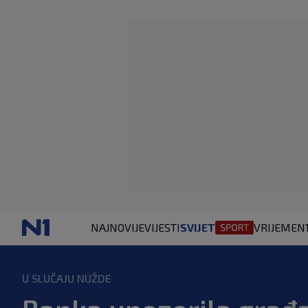
NAJNOVIJE
VIJESTI
SVIJET
VRIJEME
N
U SLUČAJU NUŽDE