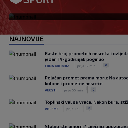
‘Imao sam 16 ponuda, ali ht
|
SK
prije 22 min
NAJNOVIJE
Raste broj prometnih nesreća i ozljeda:
jedan 14-godišnjak poginuo
|
|
0
CRNA KRONIKA
prije 12 min
Pojačan promet prema moru: Na auto
kolone i prometne nesreće
|
|
0
VIJESTI
prije 55 min
Toplinski val se vraća: Nakon bure, stiž
|
|
0
VRIJEME
prije 1 h
Stalno ste umorni? Liječnici upozorava