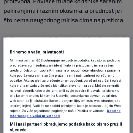
proizvoda. Privlače mlađe korisnike šarenim
pakiranjima i raznim okusima, a prednost je i
što nema neugodnog mirisa dima na prstima.
Pošto e-cigarete još uvijek sadrže nikotin, koji
izaziva veliku ovisnost, kritičari strahuju da bi
Brinemo o vašoj privatnosti
iste mogle biti potencijalna odskočna daska
Mi i naši partneri
603
pohranjujemo osobne podatke, kao što su podaci o
pregledavanju ili jedinstveni identifikatori, i pristupamo im na vašem
prema tradicionalnijim duhanskim
uređaju. Odabirom opcije Prihvaćam omogućit ćete tehnologije praćenja
koje podržavaju svrhe za čije pružanje mi i naši partneri obrađujemo
proizvodima.
podatke. Ako su alati za praćenje onemogućeni, određeni sadržaj i oglasi
koje vidite možda više neće biti toliko relevantni za vas. Možete se vratiti
na ovaj izbornik kako biste izmijenili svoje odabire ili povukli pristanak u
"Problem je što mladi ljudi počinju koristiti
bilo kojem trenutku klikom na Upravljaj postavkama poveznicu pri dnu
web-stranice [ili plutajuće ikone u donjem lijevom kutu web stranice, ako
'vape' iako ne znaju uvijek da sadrže
nikotin
, a
je primjenjivo]. Vaši će se odabiri primijeniti kako je opisano u dijelu Web-
mjesto. Za više pojedinosti pogledajte našu Politiku privatnosti.
Dodatne
nikotin stvara ovisnost", rekla je
Nora Melard
,
informacije o vašoj privatnosti
glasnogovornica Saveza za društvo bez
Mi i naši partneri obrađujemo podatke kako bismo pružili
sljedeće: