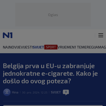
Oglas
NAJNOVIJE
VIJESTI
SVIJET
VRIJEME
N1 TEME
REGIJA
MAG
Belgija prva u EU-u zabranjuje
jednokratne e-cigarete. Kako je
došlo do ovog poteza?
0
Hina
SVIJET
30. pro. 2024. 12:25
|
|
|