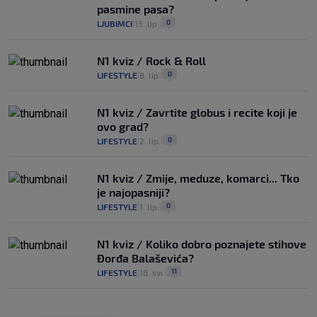
pasmine pasa?
0
LJUBIMCI
13. lip.
|
|
N1 kviz / Rock & Roll
0
LIFESTYLE
8. lip.
|
|
N1 kviz / Zavrtite globus i recite koji je
ovo grad?
0
LIFESTYLE
2. lip.
|
|
N1 kviz / Zmije, meduze, komarci... Tko
je najopasniji?
0
LIFESTYLE
1. lip.
|
|
N1 kviz / Koliko dobro poznajete stihove
Đorđa Balaševića?
11
LIFESTYLE
18. svi.
|
|