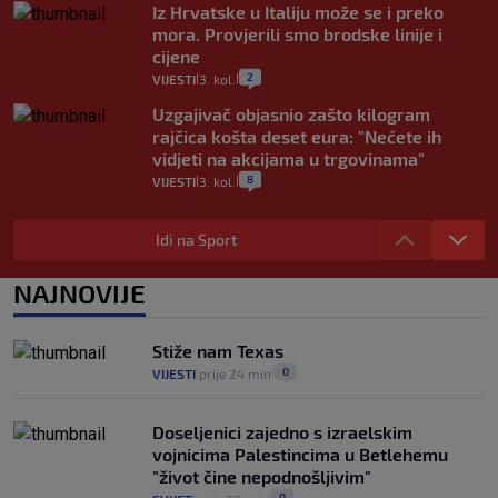
Iz Hrvatske u Italiju može se i preko
mora. Provjerili smo brodske linije i
cijene
2
VIJESTI
3. kol.
|
|
Uzgajivač objasnio zašto kilogram
rajčica košta deset eura: "Nećete ih
vidjeti na akcijama u trgovinama"
8
VIJESTI
3. kol.
|
|
Selidba je jedno od stresnijih iskustava.
Evo aktualnih cijena i nekoliko savjeta
Idi na Sport
da prođe što lakše i jeftinije
0
VIJESTI
2. kol.
NAJNOVIJE
|
|
Izračunali smo koliko košta putovanje
automobilom na Hvar iz Zagreba, a
Stiže nam Texas
koliko iz Osijeka
0
VIJESTI
prije 24 min
|
|
14
VIJESTI
2. kol.
|
|
Doseljenici zajedno s izraelskim
vojnicima Palestincima u Betlehemu
"život čine nepodnošljivim"
0