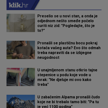
Preselio se u novi stan, a onda je
odjednom nešto smeđe počelo
curiti niz zid: "Pogledajte, što je
to?"
Pronašli se plastičnu bocu pokraj
kotača vašeg auta? Evo što odmah
treba napraviti da se izbjegne
neugodnost
U unajmljenom stanu otkrio tajne
stepenice u podu koje vode u
mrak: "Ne djeluje mi ovo kako
treba"
U zabačenim Alpama pronašli čudo
koje ne bi trebalo tamo biti: "Pa tu
je već 1100 godina"