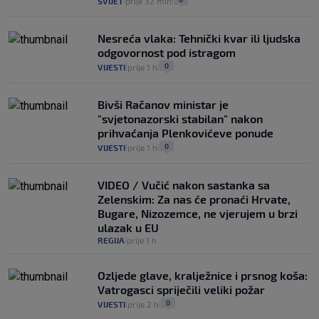
SVIJET
prije 32 min
|
|
Nesreća vlaka: Tehnički kvar ili ljudska
odgovornost pod istragom
0
VIJESTI
prije 1 h
|
|
Bivši Račanov ministar je
"svjetonazorski stabilan" nakon
prihvaćanja Plenkovićeve ponude
0
VIJESTI
prije 1 h
|
|
VIDEO / Vučić nakon sastanka sa
Zelenskim: Za nas će pronaći Hrvate,
Bugare, Nizozemce, ne vjerujem u brzi
ulazak u EU
REGIJA
prije 1 h
|
Ozljede glave, kralježnice i prsnog koša:
Vatrogasci spriječili veliki požar
0
VIJESTI
prije 2 h
|
|