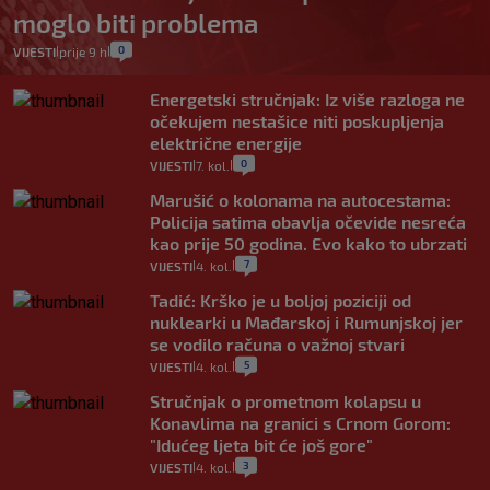
moglo biti problema
0
VIJESTI
prije 9 h
|
|
Energetski stručnjak: Iz više razloga ne
očekujem nestašice niti poskupljenja
električne energije
0
VIJESTI
7. kol.
|
|
Marušić o kolonama na autocestama:
Policija satima obavlja očevide nesreća
kao prije 50 godina. Evo kako to ubrzati
7
VIJESTI
4. kol.
|
|
Tadić: Krško je u boljoj poziciji od
nuklearki u Mađarskoj i Rumunjskoj jer
se vodilo računa o važnoj stvari
5
VIJESTI
4. kol.
|
|
Stručnjak o prometnom kolapsu u
Konavlima na granici s Crnom Gorom:
"Idućeg ljeta bit će još gore"
3
VIJESTI
4. kol.
|
|