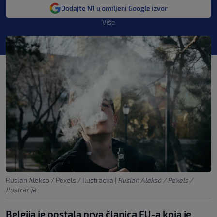
Dodajte N1 u omiljeni Google izvor
Više
Ruslan Alekso / Pexels / Ilustracija
|
Ruslan Alekso / Pexels /
Ilustracija
Belgija je postala prva članica EU-a koja je