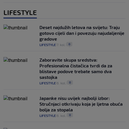
LIFESTYLE
Deset najdužih letova na svijetu: Traju
gotovo cijeli dan i povezuju najudaljenije
gradove
0
LIFESTYLE
7. kol.
|
|
Zaboravite skupa sredstva:
Profesionalna čistačica tvrdi da za
blistave podove trebate samo dva
sastojka
0
LIFESTYLE
6. kol.
|
|
Japanke nisu uvijek najbolji izbor:
Stručnjaci otkrivaju koja je ljetna obuća
bolja za stopala
0
LIFESTYLE
6. kol.
|
|