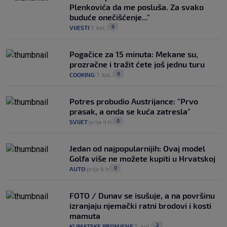
Plenkovića da me posluša. Za svako
buduće onečišćenje..."
9
VIJESTI
7. kol.
|
|
Pogačice za 15 minuta: Mekane su,
prozračne i tražit ćete još jednu turu
0
COOKING
7. kol.
|
|
Potres probudio Austrijance: "Prvo
prasak, a onda se kuća zatresla"
0
SVIJET
prije 4 h
|
|
Jedan od najpopularnijih: Ovaj model
Golfa više ne možete kupiti u Hrvatskoj
0
AUTO
prije 6 h
|
|
FOTO / Dunav se isušuje, a na površinu
izranjaju njemački ratni brodovi i kosti
mamuta
2
KLIMATSKE PROMJENE
5. kol.
|
|