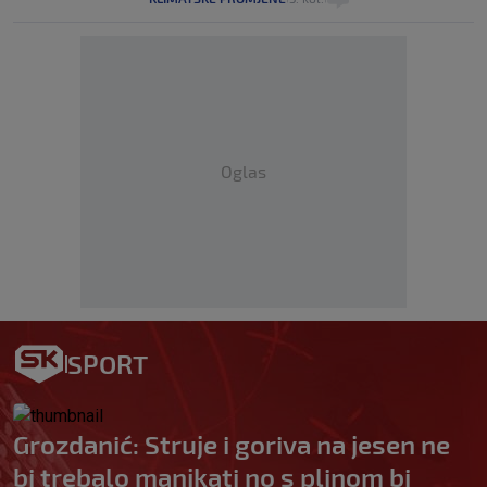
Oglas
SPORT
Grozdanić: Struje i goriva na jesen ne
bi trebalo manjkati no s plinom bi