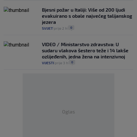
Bjesni požar u Italiji: Više od 200 ljudi
evakuirano s obale najvećeg talijanskog
jezera
0
SVIJET
prije 2 h
|
|
VIDEO / Ministarstvo zdravstva: U
sudaru vlakova šestero teže i 14 lakše
ozlijeđenih, jedna žena na intenzivnoj
0
VIJESTI
prije 3 h
|
|
Oglas