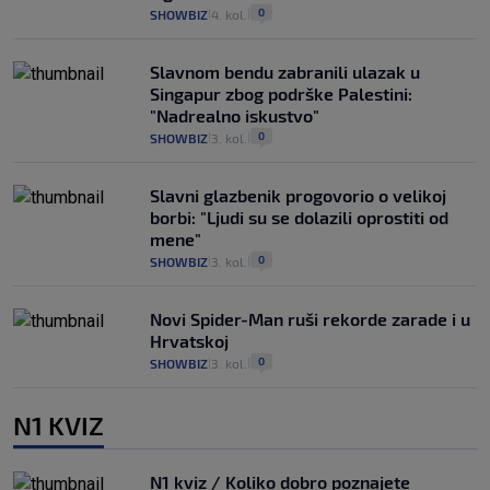
0
SHOWBIZ
4. kol.
|
|
Slavnom bendu zabranili ulazak u
Singapur zbog podrške Palestini:
"Nadrealno iskustvo"
0
SHOWBIZ
3. kol.
|
|
Slavni glazbenik progovorio o velikoj
borbi: "Ljudi su se dolazili oprostiti od
mene"
0
SHOWBIZ
3. kol.
|
|
Novi Spider-Man ruši rekorde zarade i u
Hrvatskoj
0
SHOWBIZ
3. kol.
|
|
N1 KVIZ
N1 kviz / Koliko dobro poznajete