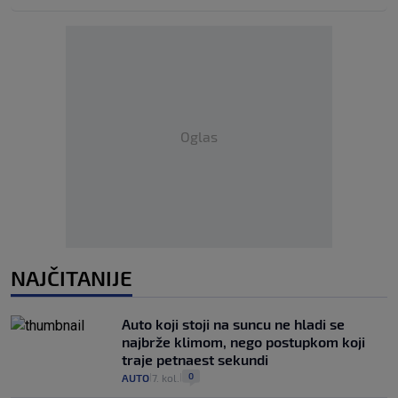
Oglas
NAJČITANIJE
Auto koji stoji na suncu ne hladi se
najbrže klimom, nego postupkom koji
traje petnaest sekundi
0
AUTO
7. kol.
|
|