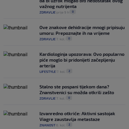
da bi uzrok mogao biti nedostatak ovog
važnog nutrijenta
0
ZDRAVLJE
prije 9 h
|
|
Ove znakove dehidracije mnogi pripisuju
umoru: Prepoznajte ih na vrijeme
0
ZDRAVLJE
7. kol.
|
|
Kardiologinja upozorava: Ovo popularno
piće moglo bi pridonijeti začepljenju
arterija
2
LIFESTYLE
7. kol.
|
|
Stalno ste pospani tijekom dana?
Znanstvenici su možda otkrili zašto
0
ZDRAVLJE
7. kol.
|
|
Izvanredno otkriće: Aktivni sastojak
Viagre zaustavlja metastaze
2
ZNANOST
6. kol.
|
|