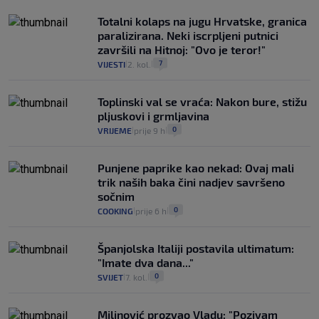
Totalni kolaps na jugu Hrvatske, granica
paralizirana. Neki iscrpljeni putnici
završili na Hitnoj: "Ovo je teror!"
7
VIJESTI
2. kol.
|
|
Toplinski val se vraća: Nakon bure, stižu
pljuskovi i grmljavina
0
VRIJEME
prije 9 h
|
|
Punjene paprike kao nekad: Ovaj mali
trik naših baka čini nadjev savršeno
sočnim
0
COOKING
prije 6 h
|
|
Španjolska Italiji postavila ultimatum:
"Imate dva dana..."
0
SVIJET
7. kol.
|
|
Milinović prozvao Vladu: "Pozivam