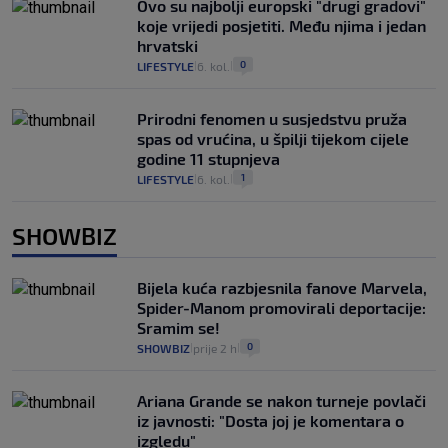
Ovo su najbolji europski "drugi gradovi"
koje vrijedi posjetiti. Među njima i jedan
hrvatski
0
LIFESTYLE
6. kol.
|
|
Prirodni fenomen u susjedstvu pruža
spas od vrućina, u špilji tijekom cijele
godine 11 stupnjeva
1
LIFESTYLE
6. kol.
|
|
SHOWBIZ
Bijela kuća razbjesnila fanove Marvela,
Spider-Manom promovirali deportacije:
Sramim se!
0
SHOWBIZ
prije 2 h
|
|
Ariana Grande se nakon turneje povlači
iz javnosti: "Dosta joj je komentara o
izgledu"