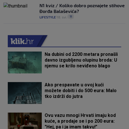
N1 kviz / Koliko dobro poznajete stihove
Đorđa Balaševića?
11
LIFESTYLE
18. svi.
|
|
Na dubini od 2200 metara pronašli
davno izgubljenu olupinu broda: U
njemu se krilo neviđeno blago
Ako prespavate u ovoj kući
možete dobiti i do 500 eura: Malo
tko izdrži do jutra
Ovu vazu mnogi Hrvati imaju kod
kuće, a prodaje se i po 200 eura:
"Hej, pa i ja imam takvu!"