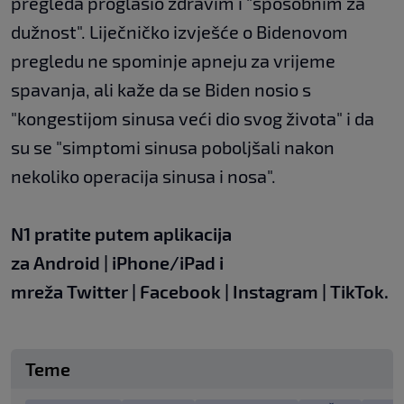
pregleda proglasio zdravim i "sposobnim za
dužnost". Liječničko izvješće o Bidenovom
pregledu ne spominje apneju za vrijeme
spavanja, ali kaže da se Biden nosio s
"kongestijom sinusa veći dio svog života" i da
su se "simptomi sinusa poboljšali nakon
nekoliko operacija sinusa i nosa".
N1 pratite putem aplikacija
za
Android
|
iPhone/iPad
i
mreža
Twitter
|
Facebook
|
Instagram
|
TikTok
.
Teme