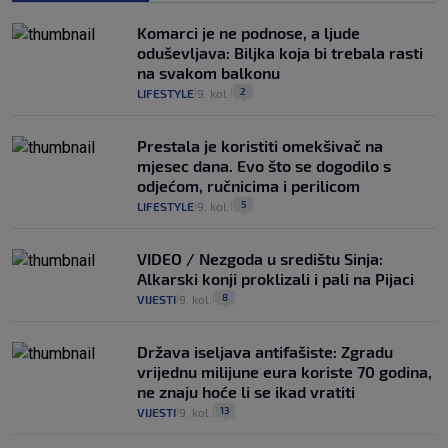
Komarci je ne podnose, a ljude
oduševljava: Biljka koja bi trebala rasti
na svakom balkonu
2
LIFESTYLE
9. kol.
|
|
Prestala je koristiti omekšivač na
mjesec dana. Evo što se dogodilo s
odjećom, ručnicima i perilicom
5
LIFESTYLE
9. kol.
|
|
VIDEO / Nezgoda u središtu Sinja:
Alkarski konji proklizali i pali na Pijaci
8
VIJESTI
9. kol.
|
|
Država iseljava antifašiste: Zgradu
vrijednu milijune eura koriste 70 godina,
ne znaju hoće li se ikad vratiti
13
VIJESTI
9. kol.
|
|