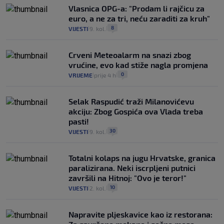
Vlasnica OPG-a: "Prodam li rajčicu za
euro, a ne za tri, neću zaraditi za kruh"
8
VIJESTI
9. kol.
|
|
Crveni Meteoalarm na snazi zbog
vrućine, evo kad stiže nagla promjena
0
VRIJEME
prije 4 h
|
|
Selak Raspudić traži Milanovićevu
akciju: Zbog Gospića ova Vlada treba
pasti!
30
VIJESTI
9. kol.
|
|
Totalni kolaps na jugu Hrvatske, granica
paralizirana. Neki iscrpljeni putnici
završili na Hitnoj: "Ovo je teror!"
10
VIJESTI
2. kol.
|
|
Napravite pljeskavice kao iz restorana: