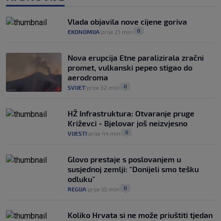
Uzgajivač objasnio zašto kilogram
rajčica košta deset eura: "Nećete ih
Vlada objavila nove cijene goriva
vidjeti na akcijama u trgovinama"
0
EKONOMIJA
prije 21 min
|
|
8
VIJESTI
3. kol.
|
|
Nova erupcija Etne paralizirala zračni
promet, vulkanski pepeo stigao do
aerodroma
0
SVIJET
prije 32 min
|
|
HŽ Infrastruktura: Otvaranje pruge
Križevci - Bjelovar još neizvjesno
0
VIJESTI
prije 44 min
|
|
Glovo prestaje s poslovanjem u
susjednoj zemlji: "Donijeli smo tešku
odluku"
0
REGIJA
prije 55 min
|
|
Koliko Hrvata si ne može priuštiti tjedan