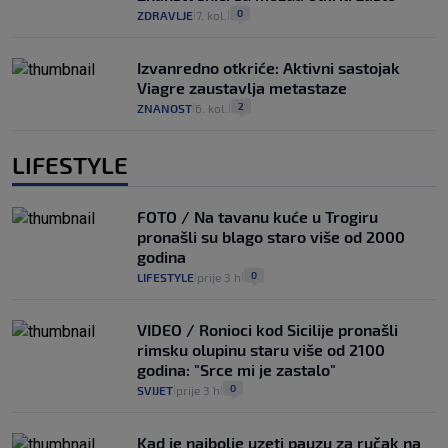
0
ZDRAVLJE
7. kol.
|
|
Izvanredno otkriće: Aktivni sastojak
Viagre zaustavlja metastaze
2
ZNANOST
6. kol.
|
|
LIFESTYLE
FOTO / Na tavanu kuće u Trogiru
pronašli su blago staro više od 2000
godina
0
LIFESTYLE
prije 3 h
|
|
VIDEO / Ronioci kod Sicilije pronašli
rimsku olupinu staru više od 2100
godina: "Srce mi je zastalo"
0
SVIJET
prije 3 h
|
|
Kad je najbolje uzeti pauzu za ručak na