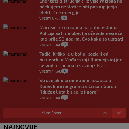
Energetski stručnjak: Iz više razloga ne
očekujem nestašice niti poskupljenja
električne energije
0
VIJESTI
7. kol.
|
|
Marušić o kolonama na autocestama:
Policija satima obavlja očevide nesreća
kao prije 50 godina. Evo kako to ubrzati
8
VIJESTI
4. kol.
|
|
Tadić: Krško je u boljoj poziciji od
nuklearki u Mađarskoj i Rumunjskoj jer
se vodilo računa o važnoj stvari
5
VIJESTI
4. kol.
|
|
Stručnjak o prometnom kolapsu u
Konavlima na granici s Crnom Gorom:
"Idućeg ljeta bit će još gore"
3
VIJESTI
4. kol.
|
|
Iz Hrvatske u Italiju može se i preko
mora. Provjerili smo brodske linije i
Idi na Sport
cijene
2
VIJESTI
3. kol.
NAJNOVIJE
|
|