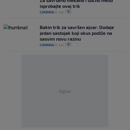
Za savršeno mekano i sočno meso
isprobajte ovaj trik
0
COOKING
8. kol.
|
|
Bakin trik za savršen ajvar: Dodaje
jedan sastojak koji okus podiže na
sasvim novu razinu
0
COOKING
8. kol.
|
|
Oglas