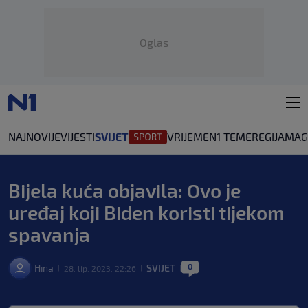
Oglas
NAJNOVIJE
VIJESTI
SVIJET
VRIJEME
N1 TEME
REGIJA
MAG
Bijela kuća objavila: Ovo je
uređaj koji Biden koristi tijekom
spavanja
0
Hina
SVIJET
28. lip. 2023. 22:26
|
|
|