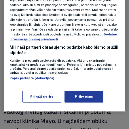
na licu koji su upućivali na to da je nosio neku
koje podržavaju svrhe za čije pružanje mi i naši partneri obrađujemo
podatke. Ako su alati za praćenje onemogućeni, određeni sadržaj i oglasi
vrstu široke naramenice. Bidenov liječnik
koje vidite možda više neće biti toliko relevantni za vas. Možete se vratiti
na ovaj izbornik kako biste izmijenili svoje odabire ili povukli pristanak u
proglasio ga je zdravim i "sposobnim za
bilo kojem trenutku klikom na Upravljaj postavkama poveznicu pri dnu
web-stranice [ili plutajuće ikone u donjem lijevom kutu web stranice, ako
dužnost" u veljači nakon fizičkog pregleda.
je primjenjivo]. Vaši će se odabiri primijeniti kako je opisano u dijelu Web-
mjesto. Za više pojedinosti pogledajte našu Politiku privatnosti.
Dodatne
informacije o vašoj privatnosti
Bloomberg News prvi je izvijestio o Bidenovoj
Mi i naši partneri obrađujemo podatke kako bismo pružili
sljedeće:
uporabi CPAP uređaja.
Korištenje preciznih geolokacijskih podataka. Aktivno skeniranje
karakteristika uređaja za identifikaciju. Pohrana i/ili pristup podacima na
uređaju. Personalizirano oglašavanje i sadržaj, mjerenje oglašavanja i
sadržaja, uvidi u publiku i razvoj usluga.
Apneja za vrijeme spavanja čest je poremećaj
Popis partnera (dobavljača)
spavanja kojeg karakteriziraju kratki prekidi
disanja tijekom spavanja. Može uzrokovati
Prikaži svrhe
Prihvaćam
hrkanje i dnevni umor te može dovesti do
visokog krvnog tlaka ili srčanih problema,
navodi klinika Mayo. U najčešćem obliku