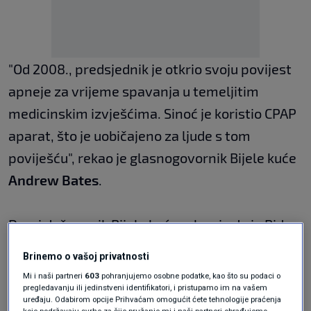
"Od 2008., predsjednik je otkrio svoju povijest
apneje za vrijeme spavanja u temeljitim
medicinskim izvješćima. Sinoć je koristio CPAP
aparat, što je uobičajeno za ljude s tom
poviješću", rekao je glasnogovornik Bijele kuće
Andrew Bates
.
Drugi dužnosnik Bijele kuće rekao je da je Biden
posljednjih tjedana počeo koristiti CPAP uređaj
Brinemo o vašoj privatnosti
kako bi poboljšao kvalitetu svog sna.
Mi i naši partneri
603
pohranjujemo osobne podatke, kao što su podaci o
Novinari su u srijedu vidjeli Bidena s tragovima
pregledavanju ili jedinstveni identifikatori, i pristupamo im na vašem
uređaju. Odabirom opcije Prihvaćam omogućit ćete tehnologije praćenja