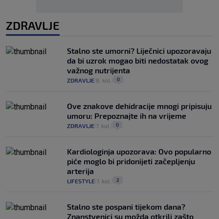
ZDRAVLJE
Stalno ste umorni? Liječnici upozoravaju
da bi uzrok mogao biti nedostatak ovog
važnog nutrijenta
0
ZDRAVLJE
8. kol.
|
|
Ove znakove dehidracije mnogi pripisuju
umoru: Prepoznajte ih na vrijeme
0
ZDRAVLJE
7. kol.
|
|
Kardiologinja upozorava: Ovo popularno
piće moglo bi pridonijeti začepljenju
arterija
2
LIFESTYLE
7. kol.
|
|
Stalno ste pospani tijekom dana?
Znanstvenici su možda otkrili zašto