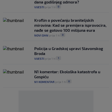
dana godišnjeg odmora?
0
VIJESTI
prije 1 h
|
|
Kroflin o povećanju braniteljskih
mirovina: Kad se premijera isprovocira,
nađe se gotovo 100 milijuna eura
0
NOVI DAN
prije 1 h
|
|
Policija u Gradskoj upravi Slavonskog
Broda
1
VIJESTI
prije 1 h
|
|
N1 komentar: Ekološka katastrofa u
Gospiću
0
N1 KOMENTAR
prije 1 h
|
|