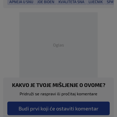
APNEJA U SNU
JOE BIDEN
KVALITETA SNA
LIJEČNIK
SPAV
Oglas
KAKVO JE TVOJE MIŠLJENJE O OVOME?
Pridruži se raspravi ili pročitaj komentare
Budi prvi koji će ostaviti komentar