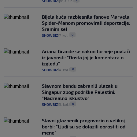
2
SHOWBIZ
prije 3 h
|
|
Bijela kuća razbjesnila fanove Marvela,
Spider-Manom promovirali deportacije:
Sramim se!
0
SHOWBIZ
7. kol.
|
|
Ariana Grande se nakon turneje povlači
iz javnosti: "Dosta joj je komentara o
izgledu"
0
SHOWBIZ
4. kol.
|
|
Slavnom bendu zabranili ulazak u
Singapur zbog podrške Palestini:
"Nadrealno iskustvo"
0
SHOWBIZ
3. kol.
|
|
Slavni glazbenik progovorio o velikoj
borbi: "Ljudi su se dolazili oprostiti od
mene"