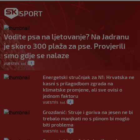
SPORT
Vodite psa na ljetovanje? Na Jadranu
je skoro 300 plaža za pse. Provjerili
smo gdje se nalaze
1
VIJESTI
9. kol.
|
|
Energetski stručnjak za N1: Hrvatska ne
kasni s prilagodbom zgrada na
klimatske promjene, ali sve ovisi o
jednom faktoru
2
VIJESTI
9. kol.
|
|
Grozdanić: Struje i goriva na jesen ne bi
trebalo manjkati no s plinom bi moglo
biti problema
0
VIJESTI
8. kol.
|
|