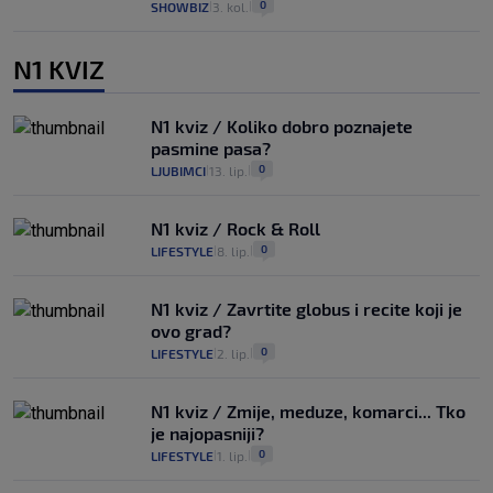
0
SHOWBIZ
3. kol.
|
|
N1 KVIZ
N1 kviz / Koliko dobro poznajete
pasmine pasa?
0
LJUBIMCI
13. lip.
|
|
N1 kviz / Rock & Roll
0
LIFESTYLE
8. lip.
|
|
N1 kviz / Zavrtite globus i recite koji je
ovo grad?
0
LIFESTYLE
2. lip.
|
|
N1 kviz / Zmije, meduze, komarci... Tko
je najopasniji?
0
LIFESTYLE
1. lip.
|
|