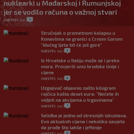
nuklearki u Mađarskoj i Rumunjskoj
jer se vodilo računa o važnoj stvari
5
VIJESTI
4. kol.
|
|
Stručnjak o prometnom kolapsu u
Konavlima na granici s Crnom Gorom:
"Idućeg ljeta bit će još gore"
3
VIJESTI
4. kol.
|
|
Iz Hrvatske u Italiju može se i preko
mora. Provjerili smo brodske linije i
cijene
2
VIJESTI
3. kol.
|
|
Uzgajivač objasnio zašto kilogram
rajčica košta deset eura: "Nećete ih
vidjeti na akcijama u trgovinama"
7
VIJESTI
3. kol.
|
|
Selidba je jedno od stresnijih iskustava.
Evo aktualnih cijena i nekoliko savjeta
da prođe što lakše i jeftinije
0
VIJESTI
2. kol.
|
|