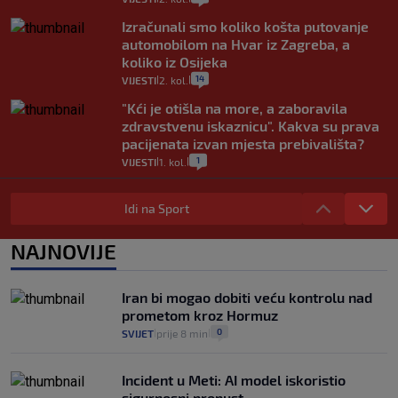
Izračunali smo koliko košta putovanje
automobilom na Hvar iz Zagreba, a
koliko iz Osijeka
14
VIJESTI
2. kol.
|
|
"Kći je otišla na more, a zaboravila
zdravstvenu iskaznicu". Kakva su prava
pacijenata izvan mjesta prebivališta?
1
VIJESTI
1. kol.
|
|
Provjerili smo "što ćemo onda" ako
Plenković na 15 dana ukine mjere: "Ne bi
Idi na Sport
se dogodilo ništa. Vlada se zaljubila u te
intervencije"
NAJNOVIJE
25
VIJESTI
30. srp.
|
|
Analitičar o Mostu: Oni su u yin-yang
Iran bi mogao dobiti veću kontrolu nad
poziciji i imaju drugog najpoznatijeg
prometom kroz Hormuz
bravara u povijesti Hrvatske
0
SVIJET
prije 8 min
|
|
16
VIJESTI
30. srp.
|
|
Incident u Meti: AI model iskoristio
sigurnosni propust