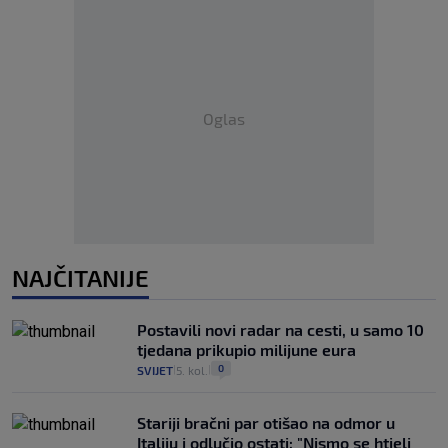
Oglas
NAJČITANIJE
Postavili novi radar na cesti, u samo 10
tjedana prikupio milijune eura
0
SVIJET
5. kol.
|
|
Stariji bračni par otišao na odmor u
Italiju i odlučio ostati: "Nismo se htjeli