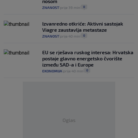
nosom
0
ZNANOST
prije 39 min
|
|
Izvanredno otkriće: Aktivni sastojak
Viagre zaustavlja metastaze
0
ZNANOST
prije 40 min
|
|
EU se rješava ruskog interesa: Hrvatska
postaje glavno energetsko čvorište
između SAD-a i Europe
0
EKONOMIJA
prije 40 min
|
|
Oglas