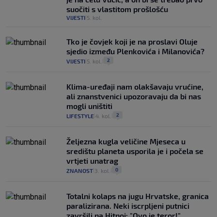
suočiti s vlastitom prošlošću
VIJESTI
5. kol.
|
Tko je čovjek koji je na proslavi Oluje
sjedio između Plenkovića i Milanovića?
2
VIJESTI
5. kol.
|
|
Klima-uređaji nam olakšavaju vrućine,
ali znanstvenici upozoravaju da bi nas
mogli uništiti
2
LIFESTYLE
4. kol.
|
|
Željezna kugla veličine Mjeseca u
središtu planeta usporila je i počela se
vrtjeti unatrag
0
ZNANOST
3. kol.
|
|
Totalni kolaps na jugu Hrvatske, granica
paralizirana. Neki iscrpljeni putnici
završili na Hitnoj: "Ovo je teror!"