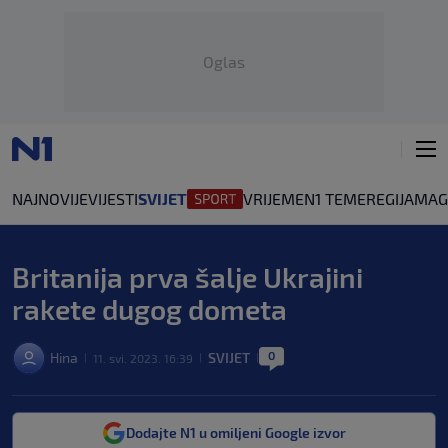
Oglas
NAJNOVIJE
VIJESTI
SVIJET
VRIJEME
N1 TEME
REGIJA
MAG
Britanija prva šalje Ukrajini
rakete dugog dometa
0
Hina
SVIJET
11. svi. 2023. 16:39
|
|
|
Dodajte N1 u omiljeni Google izvor