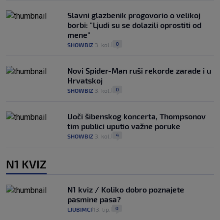
Slavni glazbenik progovorio o velikoj
borbi: "Ljudi su se dolazili oprostiti od
mene"
0
SHOWBIZ
3. kol.
|
|
Novi Spider-Man ruši rekorde zarade i u
Hrvatskoj
0
SHOWBIZ
3. kol.
|
|
Uoči šibenskog koncerta, Thompsonov
tim publici uputio važne poruke
4
SHOWBIZ
3. kol.
|
|
N1 KVIZ
N1 kviz / Koliko dobro poznajete
pasmine pasa?
0
LJUBIMCI
13. lip.
|
|