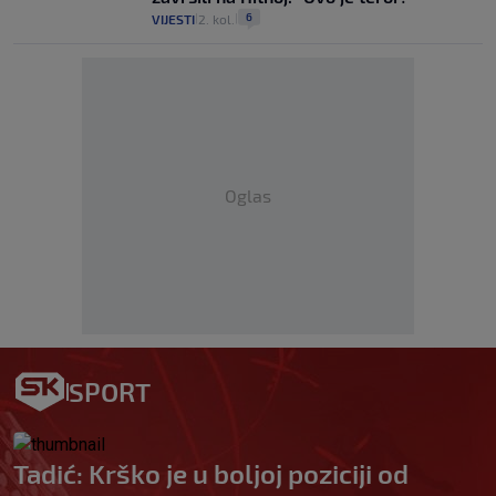
6
VIJESTI
2. kol.
|
|
Oglas
SPORT
Tadić: Krško je u boljoj poziciji od