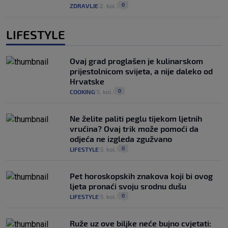
0
ZDRAVLJE
2. kol.
|
|
LIFESTYLE
Ovaj grad proglašen je kulinarskom
prijestolnicom svijeta, a nije daleko od
Hrvatske
0
COOKING
5. kol.
|
|
Ne želite paliti peglu tijekom ljetnih
vrućina? Ovaj trik može pomoći da
odjeća ne izgleda zgužvano
0
LIFESTYLE
5. kol.
|
|
Pet horoskopskih znakova koji bi ovog
ljeta pronaći svoju srodnu dušu
0
LIFESTYLE
5. kol.
|
|
Ruže uz ove biljke neće bujno cvjetati: