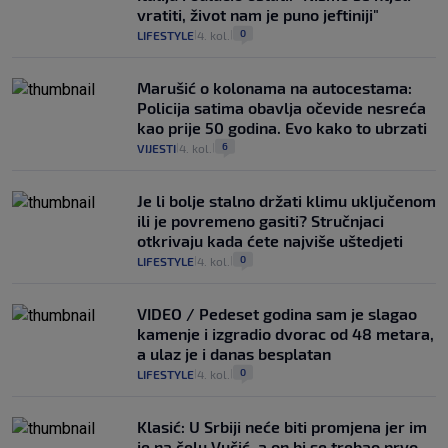
vratiti, život nam je puno jeftiniji"
0
LIFESTYLE
4. kol.
|
|
Marušić o kolonama na autocestama:
Policija satima obavlja očevide nesreća
kao prije 50 godina. Evo kako to ubrzati
6
VIJESTI
4. kol.
|
|
Je li bolje stalno držati klimu uključenom
ili je povremeno gasiti? Stručnjaci
otkrivaju kada ćete najviše uštedjeti
0
LIFESTYLE
4. kol.
|
|
VIDEO / Pedeset godina sam je slagao
kamenje i izgradio dvorac od 48 metara,
a ulaz je i danas besplatan
0
LIFESTYLE
4. kol.
|
|
Klasić: U Srbiji neće biti promjena jer im
je na čelu Vučić, a on bi se trebao prvo