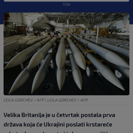
Više
LEILA GORCHEV / AFP
|
LEILA GORCHEV / AFP
Velika Britanija je u četvrtak postala prva
država koja će Ukrajini poslati krstareće