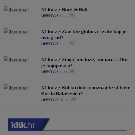
N1 kviz / Rock & Roll
0
LIFESTYLE
8. lip.
|
|
N1 kviz / Zavrtite globus i recite koji je
ovo grad?
0
LIFESTYLE
2. lip.
|
|
N1 kviz / Zmije, meduze, komarci... Tko
je najopasniji?
0
LIFESTYLE
1. lip.
|
|
N1 kviz / Koliko dobro poznajete stihove
Đorđa Balaševića?
11
LIFESTYLE
18. svi.
|
|