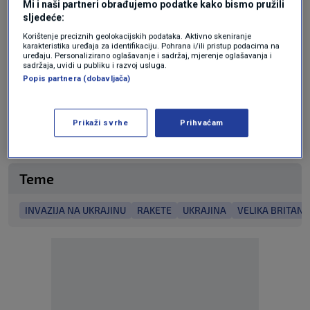
Mi i naši partneri obrađujemo podatke kako bismo pružili
najviše vojne opreme u vrijednosti od 2,9
sljedeće:
milijardi funti.
Korištenje preciznih geolokacijskih podataka. Aktivno skeniranje
karakteristika uređaja za identifikaciju. Pohrana i/ili pristup podacima na
uređaju. Personalizirano oglašavanje i sadržaj, mjerenje oglašavanja i
sadržaja, uvidi u publiku i razvoj usluga.
N1 pratite putem aplikacija
Popis partnera (dobavljača)
za
Android
|
iPhone/iPad
i društvenih
mreža
Twitter
|
Facebook
|
Instagram.
Prikaži svrhe
Prihvaćam
Teme
INVAZIJA NA UKRAJINU
RAKETE
UKRAJINA
VELIKA BRITANI