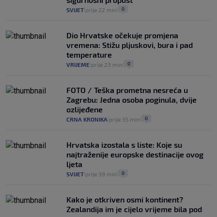
0
SVIJET
prije 22 min
|
|
Dio Hrvatske očekuje promjena
vremena: Stižu pljuskovi, bura i pad
temperature
0
VRIJEME
prije 23 min
|
|
FOTO / Teška prometna nesreća u
Zagrebu: Jedna osoba poginula, dvije
ozlijeđene
0
CRNA KRONIKA
prije 35 min
|
|
Hrvatska izostala s liste: Koje su
najtraženije europske destinacije ovog
ljeta
0
SVIJET
prije 39 min
|
|
Kako je otkriven osmi kontinent?
Zealandija im je cijelo vrijeme bila pod