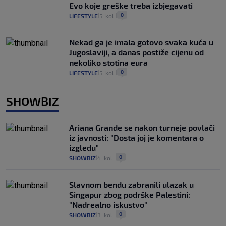
Evo koje greške treba izbjegavati
0
LIFESTYLE
5. kol.
|
|
Nekad ga je imala gotovo svaka kuća u
Jugoslaviji, a danas postiže cijenu od
nekoliko stotina eura
0
LIFESTYLE
5. kol.
|
|
SHOWBIZ
Ariana Grande se nakon turneje povlači
iz javnosti: "Dosta joj je komentara o
izgledu"
0
SHOWBIZ
4. kol.
|
|
Slavnom bendu zabranili ulazak u
Singapur zbog podrške Palestini:
"Nadrealno iskustvo"
0
SHOWBIZ
3. kol.
|
|