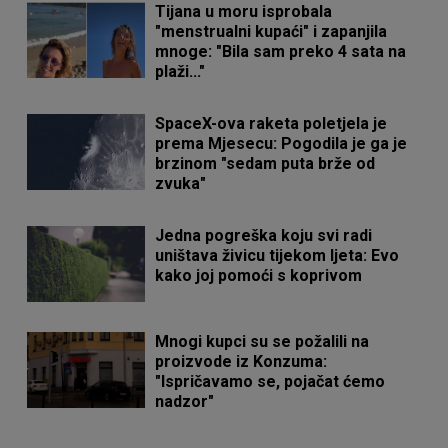
Tijana u moru isprobala
"menstrualni kupaći" i zapanjila
mnoge: "Bila sam preko 4 sata na
plaži..."
SpaceX-ova raketa poletjela je
prema Mjesecu: Pogodila je ga je
brzinom "sedam puta brže od
zvuka"
Jedna pogreška koju svi radi
uništava živicu tijekom ljeta: Evo
kako joj pomoći s koprivom
Mnogi kupci su se požalili na
proizvode iz Konzuma:
"Ispričavamo se, pojačat ćemo
nadzor"