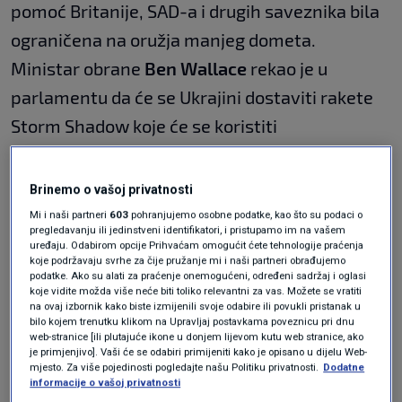
pomoć Britanije, SAD-a i drugih saveznika bila
ograničena na oružja manjeg dometa.
Ministar obrane
Ben Wallace
rekao je u
parlamentu da će se Ukrajini dostaviti rakete
Storm Shadow koje će se koristiti
na ukrajinskom teritoriju, implicirajući da je
dobio jamstva Kijeva da ga neće koristiti za
Brinemo o vašoj privatnosti
napade na mete u Rusiji.
Mi i naši partneri
603
pohranjujemo osobne podatke, kao što su podaci o
pregledavanju ili jedinstveni identifikatori, i pristupamo im na vašem
uređaju. Odabirom opcije Prihvaćam omogućit ćete tehnologije praćenja
koje podržavaju svrhe za čije pružanje mi i naši partneri obrađujemo
Kremlj je ranije upozorio da će, ako Britanija
podatke. Ako su alati za praćenje onemogućeni, određeni sadržaj i oglasi
koje vidite možda više neće biti toliko relevantni za vas. Možete se vratiti
dostavi te rakete, to zahtijevati "odgovarajući
na ovaj izbornik kako biste izmijenili svoje odabire ili povukli pristanak u
bilo kojem trenutku klikom na Upravljaj postavkama poveznicu pri dnu
odgovor naše vojske".
web-stranice [ili plutajuće ikone u donjem lijevom kutu web stranice, ako
je primjenjivo]. Vaši će se odabiri primijeniti kako je opisano u dijelu Web-
mjesto. Za više pojedinosti pogledajte našu Politiku privatnosti.
Dodatne
Nakon SAD-a, Britanija je Ukrajini poslala
informacije o vašoj privatnosti