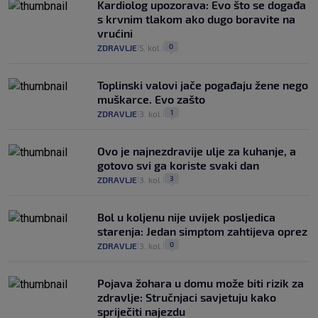
Kardiolog upozorava: Evo što se događa
s krvnim tlakom ako dugo boravite na
vrućini
0
ZDRAVLJE
5. kol.
|
|
Toplinski valovi jače pogađaju žene nego
muškarce. Evo zašto
1
ZDRAVLJE
3. kol.
|
|
Ovo je najnezdravije ulje za kuhanje, a
gotovo svi ga koriste svaki dan
3
ZDRAVLJE
3. kol.
|
|
Bol u koljenu nije uvijek posljedica
starenja: Jedan simptom zahtijeva oprez
0
ZDRAVLJE
3. kol.
|
|
Pojava žohara u domu može biti rizik za
zdravlje: Stručnjaci savjetuju kako
spriječiti najezdu