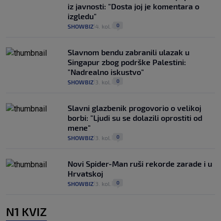
iz javnosti: "Dosta joj je komentara o
izgledu"
0
SHOWBIZ
4. kol.
|
|
Slavnom bendu zabranili ulazak u
Singapur zbog podrške Palestini:
"Nadrealno iskustvo"
0
SHOWBIZ
3. kol.
|
|
Slavni glazbenik progovorio o velikoj
borbi: "Ljudi su se dolazili oprostiti od
mene"
0
SHOWBIZ
3. kol.
|
|
Novi Spider-Man ruši rekorde zarade i u
Hrvatskoj
0
SHOWBIZ
3. kol.
|
|
N1 KVIZ