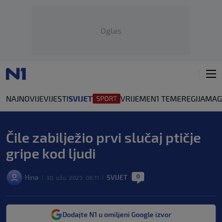
Oglas
NAJNOVIJE
VIJESTI
SVIJET
VRIJEME
N1 TEME
REGIJA
MAG
Čile zabilježio prvi slučaj ptičje
gripe kod ljudi
0
Hina
SVIJET
30. ožu. 2023. 08:11
|
|
|
Dodajte N1 u omiljeni Google izvor