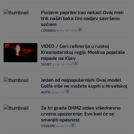
Punjene paprike kao nekad: Ovaj mali
trik naših baka čini nadjev savršeno
sočnim
0
COOKING
prije 50 min
|
|
VIDEO / Gori rafinerija u ruskoj
Krasnodarskoj regiji: Moskva pojačala
napade na Kijev
0
SVIJET
prije 54 min
|
|
Jedan od najpopularnijih: Ovaj model
Golfa više ne možete kupiti u Hrvatskoj
0
AUTO
prije 1 h
|
|
Za tri grada DHMZ izdao višednevno
crveno upozorenje: Evo kad će se
smanjiti opasnost
0
VRIJEME
prije 1 h
|
|