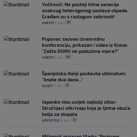
Vučković: Ne postoji hitna sanacija
ovakvog heterogenog sastava otpada.
Građani su s razlogom zabrinuti!
19
VIJESTI
7. kol.
|
|
Pupovac sazvao izvanrednu
konferenciju, prikazan i video iz Knina:
"Zašto DORH ne poduzima mjere?"
20
VIJESTI
7. kol.
|
|
Španjolska Italiji postavila ultimatum:
"Imate dva dana..."
0
SVIJET
7. kol.
|
|
Japanke nisu uvijek najbolji izbor:
Stručnjaci otkrivaju koja je ljetna obuća
bolja za stopala
0
LIFESTYLE
6. kol.
|
|
Milinović prozvao Vladu: "Pozivam