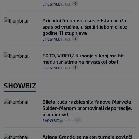
0
LIFESTYLE
6. kol.
|
|
Prirodni fenomen u susjedstvu pruža
spas od vrućina, u špilji tijekom cijele
godine 11 stupnjeva
1
LIFESTYLE
6. kol.
|
|
FOTO, VIDEO/ Kupanje s konjima hit
među turistima na hrvatskoj obali
1
LIFESTYLE
6. kol.
|
|
SHOWBIZ
Bijela kuća razbjesnila fanove Marvela,
Spider-Manom promovirali deportacije:
Sramim se!
0
SHOWBIZ
prije 2 h
|
|
Ariana Grande se nakon turneje povlači