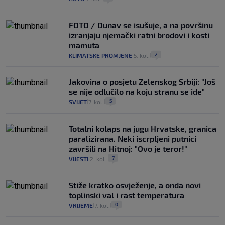
FOTO / Dunav se isušuje, a na površinu
izranjaju njemački ratni brodovi i kosti
mamuta
2
KLIMATSKE PROMJENE
5. kol.
|
|
Jakovina o posjetu Zelenskog Srbiji: "Još
se nije odlučilo na koju stranu se ide"
5
SVIJET
7. kol.
|
|
Totalni kolaps na jugu Hrvatske, granica
paralizirana. Neki iscrpljeni putnici
završili na Hitnoj: "Ovo je teror!"
7
VIJESTI
2. kol.
|
|
Stiže kratko osvježenje, a onda novi
toplinski val i rast temperatura
0
VRIJEME
7. kol.
|
|