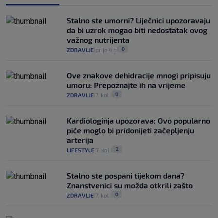
Stalno ste umorni? Liječnici upozoravaju
da bi uzrok mogao biti nedostatak ovog
važnog nutrijenta
0
ZDRAVLJE
prije 4 h
|
|
Ove znakove dehidracije mnogi pripisuju
umoru: Prepoznajte ih na vrijeme
0
ZDRAVLJE
7. kol.
|
|
Kardiologinja upozorava: Ovo popularno
piće moglo bi pridonijeti začepljenju
arterija
2
LIFESTYLE
7. kol.
|
|
Stalno ste pospani tijekom dana?
Znanstvenici su možda otkrili zašto
0
ZDRAVLJE
7. kol.
|
|