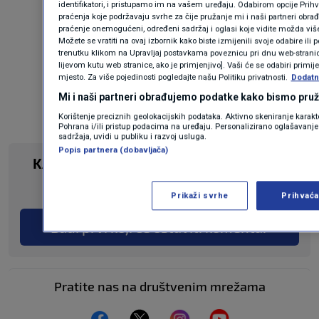
identifikatori, i pristupamo im na vašem uređaju. Odabirom opcije Pri
praćenja koje podržavaju svrhe za čije pružanje mi i naši partneri obra
praćenje onemogućeni, određeni sadržaj i oglasi koje vidite možda više n
Možete se vratiti na ovaj izbornik kako biste izmijenili svoje odabire ili 
Oglas
trenutku klikom na Upravljaj postavkama poveznicu pri dnu web-stranice
lijevom kutu web stranice, ako je primjenjivo]. Vaši će se odabiri primije
mjesto. Za više pojedinosti pogledajte našu Politiku privatnosti.
Dodatne
Mi i naši partneri obrađujemo podatke kako bismo pruži
Korištenje preciznih geolokacijskih podataka. Aktivno skeniranje karakter
Pohrana i/ili pristup podacima na uređaju. Personalizirano oglašavanje 
sadržaja, uvidi u publiku i razvoj usluga.
Popis partnera (dobavljača)
KAKVO JE TVOJE MIŠLJENJE O OVOME?
Pridruži se raspravi ili pročitaj komentare
Prikaži svrhe
Prihvać
Budi prvi koji će ostaviti komentar
Pratite nas na društvenim mrežama