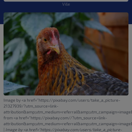
Više
Image by <a href="https://pixabay.com/users/take_a_picture-
21327939/?utm_source=link-
attribution&amp;utm_medium=referral&amp;utm_campaign=image
from <a href="https://pixabay.com//?utm_source=link-
attribution&amp;utm_medium=referral&amp;utm_campaign=image
|
Image by <a href="https://pixabay.com/users/take_a_picture-