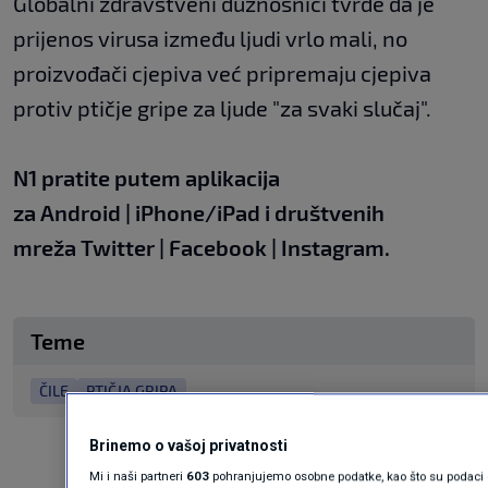
Globalni zdravstveni dužnosnici tvrde da je
prijenos virusa između ljudi vrlo mali, no
proizvođači cjepiva već pripremaju cjepiva
protiv ptičje gripe za ljude "za svaki slučaj".
N1 pratite putem aplikacija
za
Android
|
iPhone/iPad
i društvenih
mreža
Twitter
|
Facebook
|
Instagram.
Teme
ČILE
PTIČJA GRIPA
Brinemo o vašoj privatnosti
Mi i naši partneri
603
pohranjujemo osobne podatke, kao što su podaci o