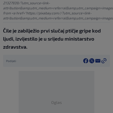
21327939/?utm_source=link-
attribution&amp;utm_medium=referral&amp;utm_campaign=image
from <a href="https://pixabay.com//?utm_source=link-
attribution&amp;utm_medium=referral&amp;utm_campaign=image
Čile je zabilježio prvi slučaj ptičje gripe kod
ljudi, izvijestilo je u srijedu ministarstvo
zdravstva.
Podijeli
Oglas