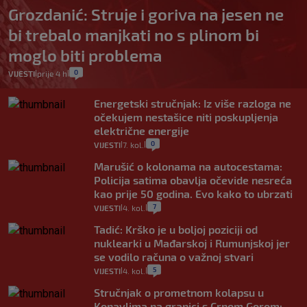
Grozdanić: Struje i goriva na jesen ne
bi trebalo manjkati no s plinom bi
moglo biti problema
0
VIJESTI
prije 4 h
|
|
Energetski stručnjak: Iz više razloga ne
očekujem nestašice niti poskupljenja
električne energije
0
VIJESTI
7. kol.
|
|
Marušić o kolonama na autocestama:
Policija satima obavlja očevide nesreća
kao prije 50 godina. Evo kako to ubrzati
7
VIJESTI
4. kol.
|
|
Tadić: Krško je u boljoj poziciji od
nuklearki u Mađarskoj i Rumunjskoj jer
se vodilo računa o važnoj stvari
5
VIJESTI
4. kol.
|
|
Stručnjak o prometnom kolapsu u
Konavlima na granici s Crnom Gorom: