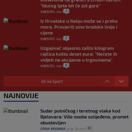
"Idućeg ljeta bit će još gore"
3
VIJESTI
4. kol.
|
|
Iz Hrvatske u Italiju može se i preko
mora. Provjerili smo brodske linije i
cijene
2
VIJESTI
3. kol.
|
|
Uzgajivač objasnio zašto kilogram
rajčica košta deset eura: "Nećete ih
vidjeti na akcijama u trgovinama"
8
VIJESTI
3. kol.
|
|
Selidba je jedno od stresnijih iskustava.
Evo aktualnih cijena i nekoliko savjeta
Idi na Sport
da prođe što lakše i jeftinije
0
VIJESTI
2. kol.
NAJNOVIJE
|
|
Izračunali smo koliko košta putovanje
automobilom na Hvar iz Zagreba, a
Sudar putničkog i teretnog vlaka kod
koliko iz Osijeka
Bjelovara: Više osoba ozlijeđeno, promet
14
VIJESTI
2. kol.
|
|
obustavljen
0
CRNA KRONIKA
prije 26 min
|
|