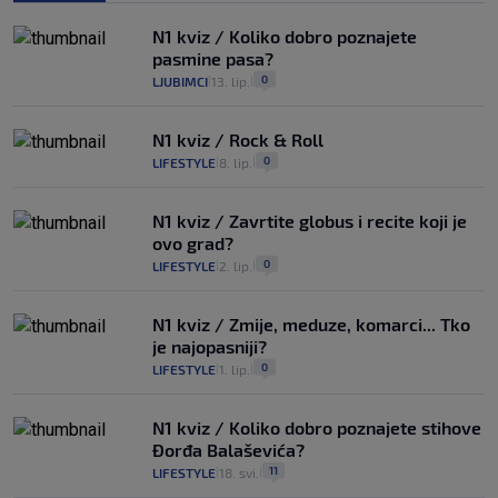
N1 kviz / Koliko dobro poznajete
pasmine pasa?
0
LJUBIMCI
13. lip.
|
|
N1 kviz / Rock & Roll
0
LIFESTYLE
8. lip.
|
|
N1 kviz / Zavrtite globus i recite koji je
ovo grad?
0
LIFESTYLE
2. lip.
|
|
N1 kviz / Zmije, meduze, komarci... Tko
je najopasniji?
0
LIFESTYLE
1. lip.
|
|
N1 kviz / Koliko dobro poznajete stihove
Đorđa Balaševića?
11
LIFESTYLE
18. svi.
|
|