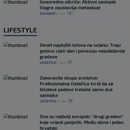
Izvanredno otkriće: Aktivni sastojak
Viagre zaustavlja metastaze
2
ZNANOST
6. kol.
|
|
LIFESTYLE
Deset najdužih letova na svijetu: Traju
gotovo cijeli dan i povezuju najudaljenije
gradove
0
LIFESTYLE
7. kol.
|
|
Zaboravite skupa sredstva:
Profesionalna čistačica tvrdi da za
blistave podove trebate samo dva
sastojka
0
LIFESTYLE
6. kol.
|
|
Ovo su najbolji europski "drugi gradovi"
koje vrijedi posjetiti. Među njima i jedan
hrvatski