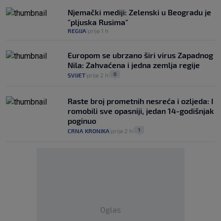
Njemački mediji: Zelenski u Beogradu je
"pljuska Rusima"
REGIJA
prije 1 h
|
Europom se ubrzano širi virus Zapadnog
Nila: Zahvaćena i jedna zemlja regije
0
SVIJET
prije 2 h
|
|
Raste broj prometnih nesreća i ozljeda: I
romobili sve opasniji, jedan 14-godišnjak
poginuo
1
CRNA KRONIKA
prije 2 h
|
|
Oglas