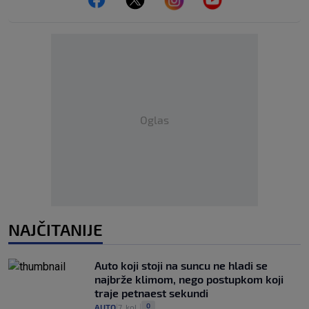
Oglas
NAJČITANIJE
Auto koji stoji na suncu ne hladi se
najbrže klimom, nego postupkom koji
traje petnaest sekundi
0
AUTO
7. kol.
|
|