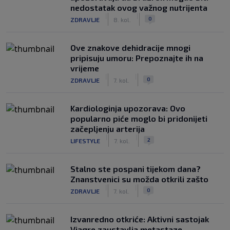
nedostatak ovog važnog nutrijenta
|
|
0
ZDRAVLJE
8. kol.
Ove znakove dehidracije mnogi
pripisuju umoru: Prepoznajte ih na
vrijeme
|
|
0
ZDRAVLJE
7. kol.
Kardiologinja upozorava: Ovo
popularno piće moglo bi pridonijeti
začepljenju arterija
|
|
2
LIFESTYLE
7. kol.
Stalno ste pospani tijekom dana?
Znanstvenici su možda otkrili zašto
|
|
0
ZDRAVLJE
7. kol.
Izvanredno otkriće: Aktivni sastojak
Viagre zaustavlja metastaze