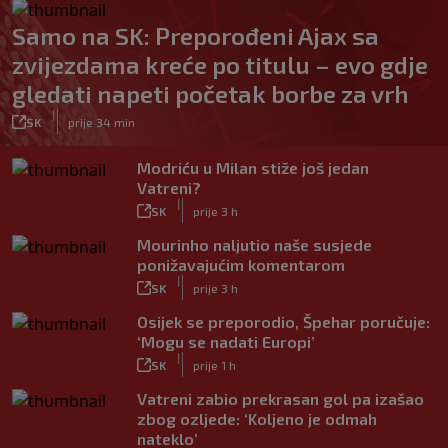
Samo na SK: Preporođeni Ajax sa
zvijezdama kreće po titulu – evo gdje
gledati napeti početak borbe za vrh
|
SK
prije 34 min
Modriću u Milan stiže još jedan
Vatreni?
|
SK
prije 3 h
Mourinho naljutio naše susjede
ponižavajućim komentarom
|
SK
prije 3 h
Osijek se preporodio, Špehar poručuje:
‘Mogu se nadati Europi’
|
SK
prije 1 h
Vatreni zabio prekrasan gol pa izašao
zbog ozljede: ‘Koljeno je odmah
nateklo’