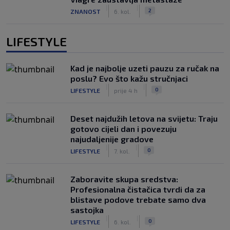
|
|
2
ZNANOST
6. kol.
LIFESTYLE
Kad je najbolje uzeti pauzu za ručak na
poslu? Evo što kažu stručnjaci
|
|
0
LIFESTYLE
prije 4 h
Deset najdužih letova na svijetu: Traju
gotovo cijeli dan i povezuju
najudaljenije gradove
|
|
0
LIFESTYLE
7. kol.
Zaboravite skupa sredstva:
Profesionalna čistačica tvrdi da za
blistave podove trebate samo dva
sastojka
|
|
0
LIFESTYLE
6. kol.