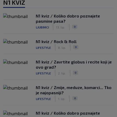
N1 KVIZ
N1 kviz / Koliko dobro poznajete
pasmine pasa?
|
|
0
LJUBIMCI
13. lip.
N1 kviz / Rock & Roll
|
|
0
LIFESTYLE
8. lip.
N1 kviz / Zavrtite globus i recite koji je
ovo grad?
|
|
0
LIFESTYLE
2. lip.
N1 kviz / Zmije, meduze, komarci... Tko
je najopasniji?
|
|
0
LIFESTYLE
1. lip.
N1 kviz / Koliko dobro poznajete