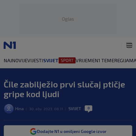
Oglas
NAJNOVIJE
VIJESTI
SVIJET
VRIJEME
N1 TEME
REGIJA
MA
Čile zabilježio prvi slučaj ptičje
gripe kod ljudi
0
Hina
SVIJET
|
30. ožu. 2023. 08:11
|
|
Dodajte N1 u omiljeni Google izvor