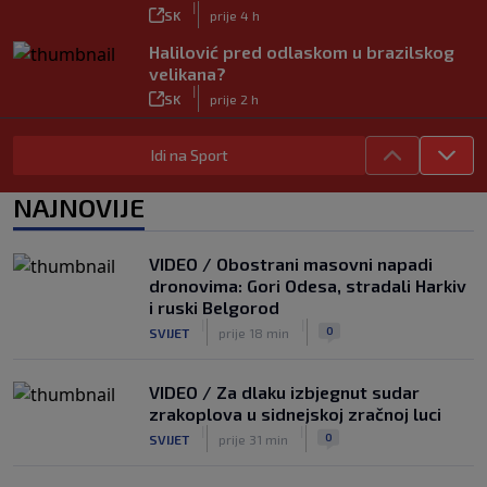
|
SK
prije 4 h
Halilović pred odlaskom u brazilskog
velikana?
|
SK
prije 2 h
Carević nakon drugog poraza: ‘Ne
Idi na Sport
mogu biti ljutit, ovo nam mora biti
putokaz’
|
NAJNOVIJE
SK
prije 3 h
Jelavić: Igrom nismo pretjerano
zadovoljni, tražimo stopera
VIDEO / Obostrani masovni napadi
|
dronovima: Gori Odesa, stradali Harkiv
SK
prije 3 h
i ruski Belgorod
Zekić sasuo kritike nakon remija: ‘O
|
|
0
SVIJET
prije 18 min
problemima možemo pričati tri dana’
|
SK
prije 1 h
VIDEO / Za dlaku izbjegnut sudar
zrakoplova u sidnejskoj zračnoj luci
|
|
0
SVIJET
prije 31 min