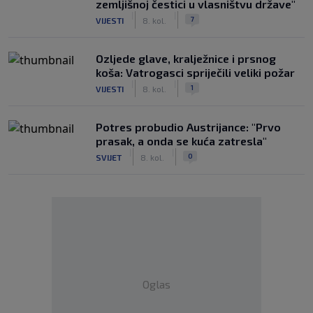
zemljišnoj čestici u vlasništvu države"
|
|
7
VIJESTI
8. kol.
Ozljede glave, kralježnice i prsnog
koša: Vatrogasci spriječili veliki požar
|
|
1
VIJESTI
8. kol.
Potres probudio Austrijance: "Prvo
prasak, a onda se kuća zatresla"
|
|
0
SVIJET
8. kol.
Oglas