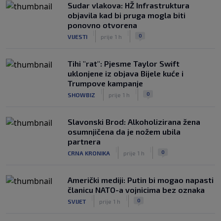
Sudar vlakova: HŽ Infrastruktura
objavila kad bi pruga mogla biti
ponovno otvorena
|
|
0
VIJESTI
prije 1 h
Tihi "rat": Pjesme Taylor Swift
uklonjene iz objava Bijele kuće i
Trumpove kampanje
|
|
0
SHOWBIZ
prije 1 h
Slavonski Brod: Alkoholizirana žena
osumnjičena da je nožem ubila
partnera
|
|
0
CRNA KRONIKA
prije 1 h
Američki mediji: Putin bi mogao napasti
članicu NATO-a vojnicima bez oznaka
|
|
0
SVIJET
prije 1 h