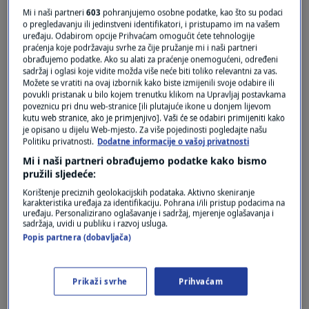
Mi i naši partneri
603
pohranjujemo osobne podatke, kao što su podaci
Oglas
o pregledavanju ili jedinstveni identifikatori, i pristupamo im na vašem
uređaju. Odabirom opcije Prihvaćam omogućit ćete tehnologije
praćenja koje podržavaju svrhe za čije pružanje mi i naši partneri
obrađujemo podatke. Ako su alati za praćenje onemogućeni, određeni
sadržaj i oglasi koje vidite možda više neće biti toliko relevantni za vas.
Možete se vratiti na ovaj izbornik kako biste izmijenili svoje odabire ili
povukli pristanak u bilo kojem trenutku klikom na Upravljaj postavkama
poveznicu pri dnu web-stranice [ili plutajuće ikone u donjem lijevom
kutu web stranice, ako je primjenjivo]. Vaši će se odabiri primijeniti kako
je opisano u dijelu Web-mjesto. Za više pojedinosti pogledajte našu
Politiku privatnosti.
Dodatne informacije o vašoj privatnosti
Mi i naši partneri obrađujemo podatke kako bismo
pružili sljedeće:
Oglas
Korištenje preciznih geolokacijskih podataka. Aktivno skeniranje
karakteristika uređaja za identifikaciju. Pohrana i/ili pristup podacima na
uređaju. Personalizirano oglašavanje i sadržaj, mjerenje oglašavanja i
sadržaja, uvidi u publiku i razvoj usluga.
Popis partnera (dobavljača)
Prikaži svrhe
Prihvaćam
NAJČITANIJE