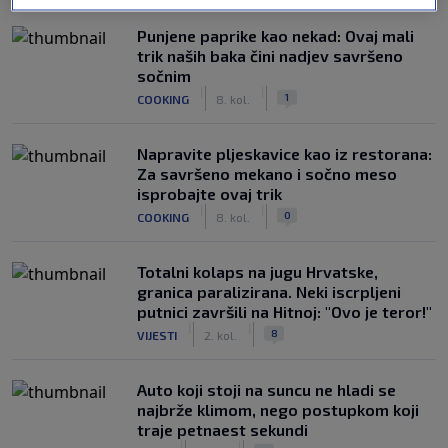
Punjene paprike kao nekad: Ovaj mali
trik naših baka čini nadjev savršeno
sočnim
|
|
1
COOKING
8. kol.
Napravite pljeskavice kao iz restorana:
Za savršeno mekano i sočno meso
isprobajte ovaj trik
|
|
0
COOKING
8. kol.
Totalni kolaps na jugu Hrvatske,
granica paralizirana. Neki iscrpljeni
putnici završili na Hitnoj: "Ovo je teror!"
|
|
8
VIJESTI
2. kol.
Auto koji stoji na suncu ne hladi se
najbrže klimom, nego postupkom koji
traje petnaest sekundi
|
|