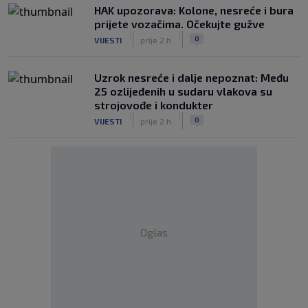
HAK upozorava: Kolone, nesreće i bura
prijete vozačima. Očekujte gužve
|
|
0
VIJESTI
prije 2 h
Uzrok nesreće i dalje nepoznat: Među
25 ozlijeđenih u sudaru vlakova su
strojovođe i kondukter
|
|
0
VIJESTI
prije 2 h
Oglas