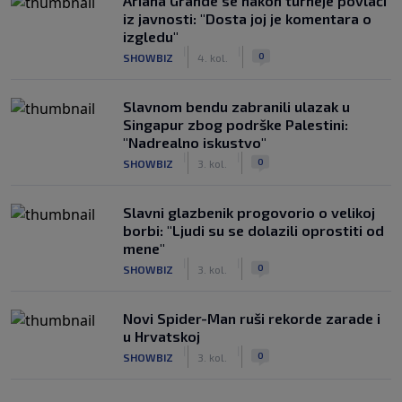
Ariana Grande se nakon turneje povlači
iz javnosti: "Dosta joj je komentara o
izgledu"
|
|
0
SHOWBIZ
4. kol.
Slavnom bendu zabranili ulazak u
Singapur zbog podrške Palestini:
"Nadrealno iskustvo"
|
|
0
SHOWBIZ
3. kol.
Slavni glazbenik progovorio o velikoj
borbi: "Ljudi su se dolazili oprostiti od
mene"
|
|
0
SHOWBIZ
3. kol.
Novi Spider-Man ruši rekorde zarade i
u Hrvatskoj
|
|
0
SHOWBIZ
3. kol.