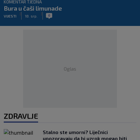
KOMENTAR TJEDNA
Bura u čaši limunade
|
|
0
VIJESTI
18. srp.
Oglas
ZDRAVLJE
Stalno ste umorni? Liječnici
upozoravaju da bi uzrok mogao biti