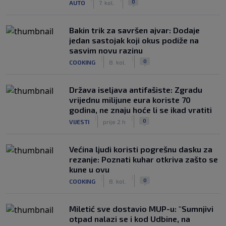
0
AUTO
7. kol.
Bakin trik za savršen ajvar: Dodaje
jedan sastojak koji okus podiže na
sasvim novu razinu
|
|
0
COOKING
8. kol.
Država iseljava antifašiste: Zgradu
vrijednu milijune eura koriste 70
godina, ne znaju hoće li se ikad vratiti
|
|
0
VIJESTI
prije 2 h
Većina ljudi koristi pogrešnu dasku za
rezanje: Poznati kuhar otkriva zašto se
kune u ovu
|
|
0
COOKING
8. kol.
Miletić sve dostavio MUP-u: "Sumnjivi
otpad nalazi se i kod Udbine, na