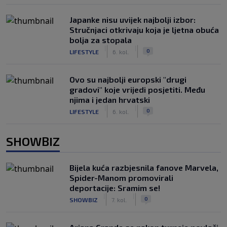
Japanke nisu uvijek najbolji izbor:
Stručnjaci otkrivaju koja je ljetna obuća
bolja za stopala
|
|
0
LIFESTYLE
6. kol.
Ovo su najbolji europski "drugi
gradovi" koje vrijedi posjetiti. Među
njima i jedan hrvatski
|
|
0
LIFESTYLE
6. kol.
SHOWBIZ
Bijela kuća razbjesnila fanove Marvela,
Spider-Manom promovirali
deportacije: Sramim se!
|
|
0
SHOWBIZ
7. kol.