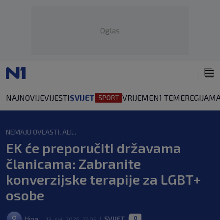
Oglas
NAJNOVIJE
VIJESTI
SVIJET
VRIJEME
N1 TEME
REGIJA
MA
NEMAJU OVLASTI, ALI...
EK će preporučiti državama
članicama: Zabranite
konverzijske terapije za LGBT+
osobe
0
Hina
SVIJET
13. svi. 2026. 17:05
|
|
|