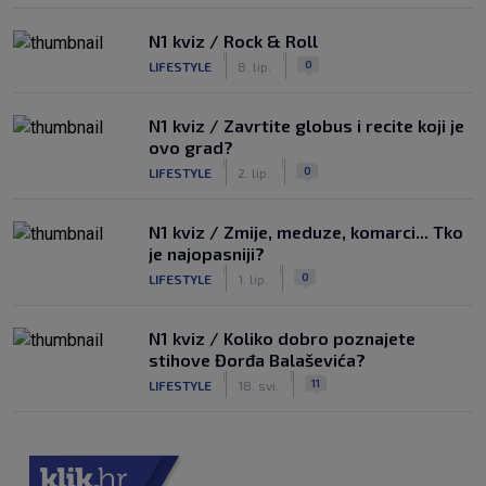
N1 kviz / Rock & Roll
|
|
0
LIFESTYLE
8. lip.
N1 kviz / Zavrtite globus i recite koji je
ovo grad?
|
|
0
LIFESTYLE
2. lip.
N1 kviz / Zmije, meduze, komarci... Tko
je najopasniji?
|
|
0
LIFESTYLE
1. lip.
N1 kviz / Koliko dobro poznajete
stihove Đorđa Balaševića?
|
|
11
LIFESTYLE
18. svi.