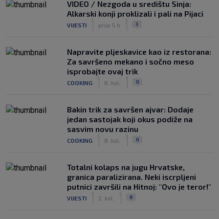
VIDEO / Nezgoda u središtu Sinja:
Alkarski konji proklizali i pali na Pijaci
|
|
3
VIJESTI
prije 5 h
Napravite pljeskavice kao iz restorana:
Za savršeno mekano i sočno meso
isprobajte ovaj trik
|
|
0
COOKING
8. kol.
Bakin trik za savršen ajvar: Dodaje
jedan sastojak koji okus podiže na
sasvim novu razinu
|
|
0
COOKING
8. kol.
Totalni kolaps na jugu Hrvatske,
granica paralizirana. Neki iscrpljeni
putnici završili na Hitnoj: "Ovo je teror!"
|
|
8
VIJESTI
2. kol.