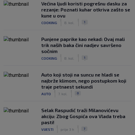
Većina ljudi koristi pogrešnu dasku za
rezanje: Poznati kuhar otkriva zašto se
kune u ovu
|
|
1
COOKING
8. kol.
Punjene paprike kao nekad: Ovaj mali
trik naših baka čini nadjev savršeno
sočnim
|
|
1
COOKING
8. kol.
Auto koji stoji na suncu ne hladi se
najbrže klimom, nego postupkom koji
traje petnaest sekundi
|
|
0
AUTO
7. kol.
Selak Raspudić traži Milanovićevu
akciju: Zbog Gospića ova Vlada treba
pasti!
|
|
7
VIJESTI
prije 3 h