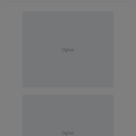
Oglas
Oglas