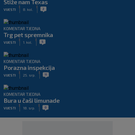
Stiže nam Texas
|
|
2
VIJESTI
8. kol.
KOMENTAR TJEDNA
Trg pet spremnika
|
|
5
VIJESTI
1. kol.
KOMENTAR TJEDNA
Porazna inspekcija
|
|
11
VIJESTI
25. srp.
KOMENTAR TJEDNA
Bura u čaši limunade
|
|
0
VIJESTI
18. srp.