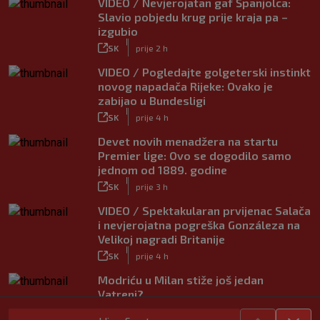
VIDEO / Nevjerojatan gaf Španjolca:
Slavio pobjedu krug prije kraja pa –
izgubio
|
SK
prije 2 h
VIDEO / Pogledajte golgeterski instinkt
novog napadača Rijeke: Ovako je
zabijao u Bundesligi
|
SK
prije 4 h
Devet novih menadžera na startu
Premier lige: Ovo se dogodilo samo
jednom od 1889. godine
|
SK
prije 3 h
VIDEO / Spektakularan prvijenac Salača
i nevjerojatna pogreška Gonzáleza na
Velikoj nagradi Britanije
|
SK
prije 4 h
Modriću u Milan stiže još jedan
Vatreni?
|
SK
prije 9 h