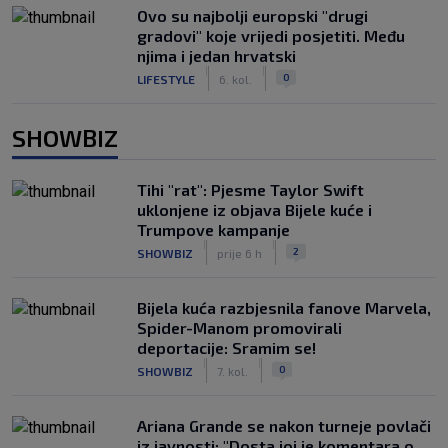
Ovo su najbolji europski "drugi
gradovi" koje vrijedi posjetiti. Među
njima i jedan hrvatski
|
|
0
LIFESTYLE
6. kol.
SHOWBIZ
Tihi "rat": Pjesme Taylor Swift
uklonjene iz objava Bijele kuće i
Trumpove kampanje
|
|
2
SHOWBIZ
prije 6 h
Bijela kuća razbjesnila fanove Marvela,
Spider-Manom promovirali
deportacije: Sramim se!
|
|
0
SHOWBIZ
7. kol.
Ariana Grande se nakon turneje povlači
iz javnosti: "Dosta joj je komentara o