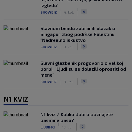
izgledu"
|
|
0
SHOWBIZ
4. kol.
Slavnom bendu zabranili ulazak u
Singapur zbog podrške Palestini:
"Nadrealno iskustvo"
|
|
0
SHOWBIZ
3. kol.
Slavni glazbenik progovorio o velikoj
borbi: "Ljudi su se dolazili oprostiti od
mene"
|
|
0
SHOWBIZ
3. kol.
N1 KVIZ
N1 kviz / Koliko dobro poznajete
pasmine pasa?
|
|
0
LJUBIMCI
13. lip.