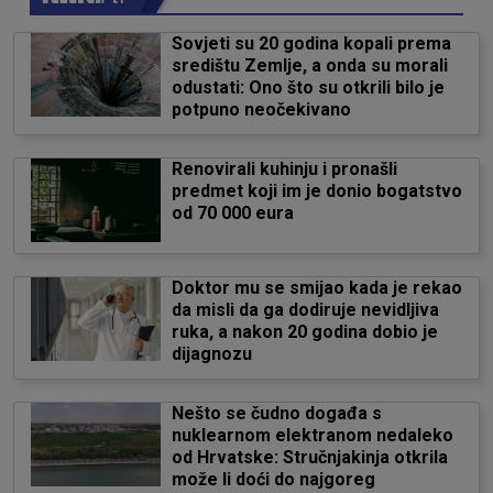
Sovjeti su 20 godina kopali prema
središtu Zemlje, a onda su morali
odustati: Ono što su otkrili bilo je
potpuno neočekivano
Renovirali kuhinju i pronašli
predmet koji im je donio bogatstvo
od 70 000 eura
Doktor mu se smijao kada je rekao
da misli da ga dodiruje nevidljiva
ruka, a nakon 20 godina dobio je
dijagnozu
Nešto se čudno događa s
nuklearnom elektranom nedaleko
od Hrvatske: Stručnjakinja otkrila
može li doći do najgoreg