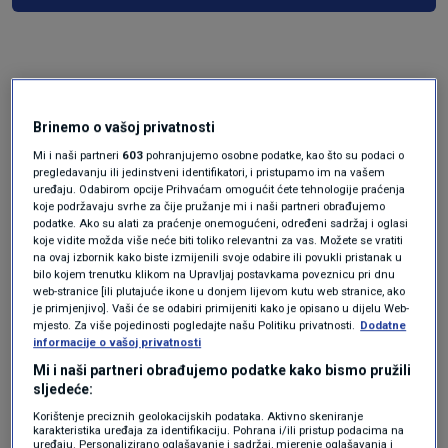
Brinemo o vašoj privatnosti
Mi i naši partneri
603
pohranjujemo osobne podatke, kao što su podaci o
pregledavanju ili jedinstveni identifikatori, i pristupamo im na vašem
uređaju. Odabirom opcije Prihvaćam omogućit ćete tehnologije praćenja
Oglas
koje podržavaju svrhe za čije pružanje mi i naši partneri obrađujemo
podatke. Ako su alati za praćenje onemogućeni, određeni sadržaj i oglasi
koje vidite možda više neće biti toliko relevantni za vas. Možete se vratiti
na ovaj izbornik kako biste izmijenili svoje odabire ili povukli pristanak u
bilo kojem trenutku klikom na Upravljaj postavkama poveznicu pri dnu
web-stranice [ili plutajuće ikone u donjem lijevom kutu web stranice, ako
je primjenjivo]. Vaši će se odabiri primijeniti kako je opisano u dijelu Web-
mjesto. Za više pojedinosti pogledajte našu Politiku privatnosti.
Dodatne
informacije o vašoj privatnosti
Mi i naši partneri obrađujemo podatke kako bismo pružili
sljedeće:
Korištenje preciznih geolokacijskih podataka. Aktivno skeniranje
karakteristika uređaja za identifikaciju. Pohrana i/ili pristup podacima na
uređaju. Personalizirano oglašavanje i sadržaj, mjerenje oglašavanja i