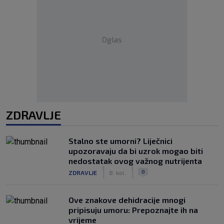
Oglas
ZDRAVLJE
Stalno ste umorni? Liječnici
upozoravaju da bi uzrok mogao biti
nedostatak ovog važnog nutrijenta
|
|
0
ZDRAVLJE
8. kol.
Ove znakove dehidracije mnogi
pripisuju umoru: Prepoznajte ih na
vrijeme