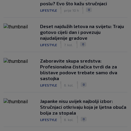
poslu? Evo što kažu stručnjaci
|
|
0
LIFESTYLE
prije 10 h
Deset najdužih letova na svijetu: Traju
gotovo cijeli dan i povezuju
najudaljenije gradove
|
|
0
LIFESTYLE
7. kol.
Zaboravite skupa sredstva:
Profesionalna čistačica tvrdi da za
blistave podove trebate samo dva
sastojka
|
|
0
LIFESTYLE
6. kol.
Japanke nisu uvijek najbolji izbor:
Stručnjaci otkrivaju koja je ljetna obuća
bolja za stopala
|
|
0
LIFESTYLE
6. kol.