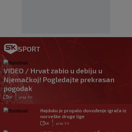
SPORT
VIDEO / Hrvat zabio u debiju u
Njemačkoj! Pogledajte prekrasan
pogodak
|
SK
prije 3 h
Hajduku je propalo dovođenje igrača iz
norveške druge lige
|
SK
prije 3 h