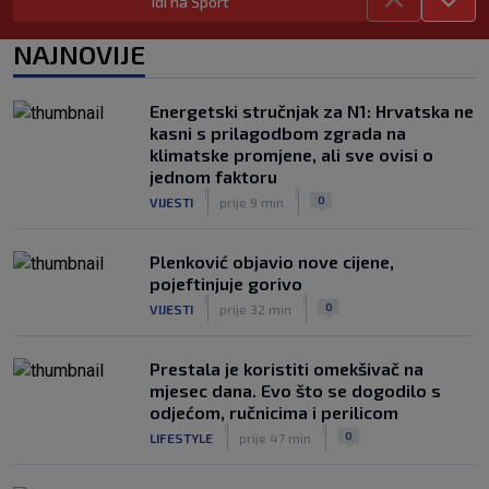
Idi na Sport
Rijeka dovela napadača iz Bundeslige!
|
NAJNOVIJE
SK
prije 5 h
Maldini otkrio pozadinu skandala s
Pirlom: ‘Povjerenje više ne postoji’
Energetski stručnjak za N1: Hrvatska ne
|
kasni s prilagodbom zgrada na
SK
prije 5 h
klimatske promjene, ali sve ovisi o
jednom faktoru
|
|
0
VIJESTI
prije 9 min
Plenković objavio nove cijene,
pojeftinjuje gorivo
|
|
0
VIJESTI
prije 32 min
Prestala je koristiti omekšivač na
mjesec dana. Evo što se dogodilo s
odjećom, ručnicima i perilicom
|
|
0
LIFESTYLE
prije 47 min