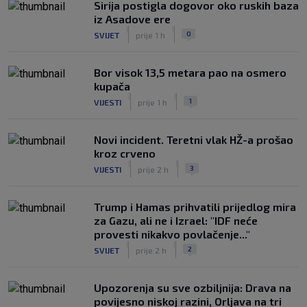
Sirija postigla dogovor oko ruskih baza
iz Asadove ere
|
|
0
SVIJET
prije 1 h
Bor visok 13,5 metara pao na osmero
kupača
|
|
1
VIJESTI
prije 1 h
Novi incident. Teretni vlak HŽ-a prošao
kroz crveno
|
|
3
VIJESTI
prije 2 h
Trump i Hamas prihvatili prijedlog mira
za Gazu, ali ne i Izrael: "IDF neće
provesti nikakvo povlačenje..."
|
|
2
SVIJET
prije 2 h
Upozorenja su sve ozbiljnija: Drava na
povijesno niskoj razini, Orljava na tri