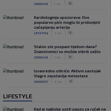
|
|
0
ZDRAVLJE
7. kol.
Kardiologinja upozorava: Ovo
popularno piće moglo bi pridonijeti
začepljenju arterija
|
|
2
LIFESTYLE
7. kol.
Stalno ste pospani tijekom dana?
Znanstvenici su možda otkrili zašto
|
|
0
ZDRAVLJE
7. kol.
Izvanredno otkriće: Aktivni sastojak
Viagre zaustavlja metastaze
|
|
2
ZNANOST
6. kol.
LIFESTYLE
Kad je najbolje uzeti pauzu za ručak na