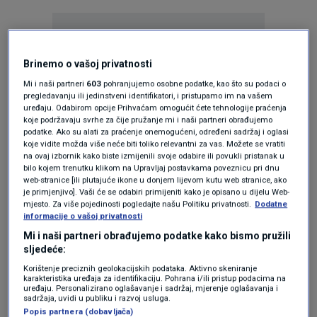
Brinemo o vašoj privatnosti
Mi i naši partneri
603
pohranjujemo osobne podatke, kao što su podaci o
pregledavanju ili jedinstveni identifikatori, i pristupamo im na vašem
Oglas
uređaju. Odabirom opcije Prihvaćam omogućit ćete tehnologije praćenja
koje podržavaju svrhe za čije pružanje mi i naši partneri obrađujemo
podatke. Ako su alati za praćenje onemogućeni, određeni sadržaj i oglasi
koje vidite možda više neće biti toliko relevantni za vas. Možete se vratiti
na ovaj izbornik kako biste izmijenili svoje odabire ili povukli pristanak u
bilo kojem trenutku klikom na Upravljaj postavkama poveznicu pri dnu
web-stranice [ili plutajuće ikone u donjem lijevom kutu web stranice, ako
je primjenjivo]. Vaši će se odabiri primijeniti kako je opisano u dijelu Web-
mjesto. Za više pojedinosti pogledajte našu Politiku privatnosti.
Dodatne
informacije o vašoj privatnosti
Mi i naši partneri obrađujemo podatke kako bismo pružili
sljedeće:
Korištenje preciznih geolokacijskih podataka. Aktivno skeniranje
Oglas
karakteristika uređaja za identifikaciju. Pohrana i/ili pristup podacima na
uređaju. Personalizirano oglašavanje i sadržaj, mjerenje oglašavanja i
sadržaja, uvidi u publiku i razvoj usluga.
Popis partnera (dobavljača)