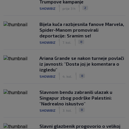
Trumpove kampanje
|
|
2
SHOWBIZ
prije 3 h
Bijela kuća razbjesnila fanove Marvela,
Spider-Manom promovirali
deportacije: Sramim se!
|
|
0
SHOWBIZ
7. kol.
Ariana Grande se nakon turneje povlači
iz javnosti: "Dosta joj je komentara o
izgledu"
|
|
0
SHOWBIZ
4. kol.
Slavnom bendu zabranili ulazak u
Singapur zbog podrške Palestini:
"Nadrealno iskustvo"
|
|
0
SHOWBIZ
3. kol.
Slavni glazbenik progovorio o velikoj