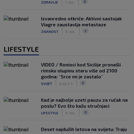
0
ZDRAVLJE
7. kol.
Izvanredno otkriće: Aktivni sastojak
Viagre zaustavlja metastaze
|
|
2
ZNANOST
6. kol.
LIFESTYLE
VIDEO / Ronioci kod Sicilije pronašli
rimsku olupinu staru više od 2100
godina: "Srce mi je zastalo"
|
|
0
SVIJET
prije 5 h
Kad je najbolje uzeti pauzu za ručak na
poslu? Evo što kažu stručnjaci
|
|
0
LIFESTYLE
9. kol.
Deset najdužih letova na svijetu: Traju