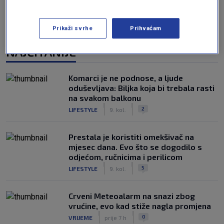
Prikaži svrhe
Prihvaćam
NAJČITANIJE
Komarci je ne podnose, a ljude
oduševljava: Biljka koja bi trebala rasti
na svakom balkonu
|
|
2
LIFESTYLE
9. kol.
Prestala je koristiti omekšivač na
mjesec dana. Evo što se dogodilo s
odjećom, ručnicima i perilicom
|
|
5
LIFESTYLE
9. kol.
Crveni Meteoalarm na snazi zbog
vrućine, evo kad stiže nagla promjena
|
|
0
VRIJEME
prije 7 h