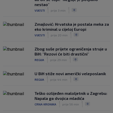
četvrtfinale
nestao"
|
|
|
SK
prije 4 h
0
VIJESTI
prije 3 min
Zmajlović: Hrvatska je postala meka za
eko kriminal u cijeloj Europi
|
|
0
VIJESTI
prije 20 min
Zbog suše prijete ograničenja struje u
BiH: "Rezovi će biti drastični"
|
|
0
REGIJA
prije 29 min
U BiH stiže novi američki veleposlanik
|
|
0
REGIJA
prije 44 min
Teško ozlijeđen maloljetnik u Zagrebu:
Napala ga dvojica mladića
|
|
0
CRNA KRONIKA
prije 56 min