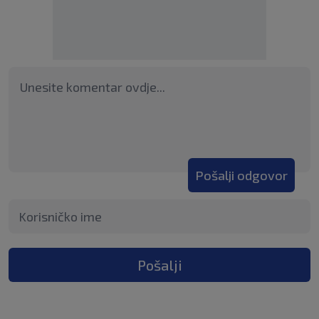
Pošalji odgovor
Pošalji