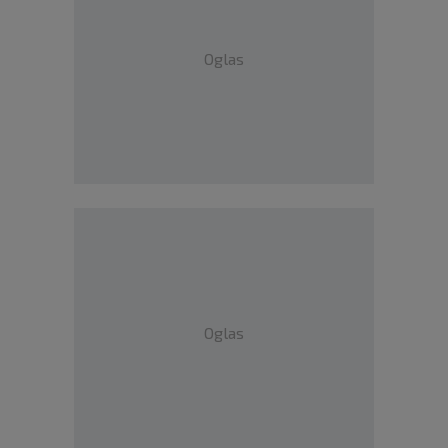
Oglas
Oglas