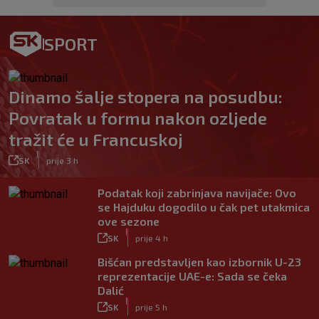
SPORT
Dinamo šalje stopera na posudbu:
Povratak u formu nakon ozljede
tražit će u Francuskoj
|
SK
prije 3 h
Podatak koji zabrinjava navijače: Ovo
se Hajduku dogodilo u čak pet utakmica
ove sezone
|
SK
prije 4 h
Bišćan predstavljen kao izbornik U-23
reprezentacije UAE-e: Sada se čeka
Dalić
|
SK
prije 5 h