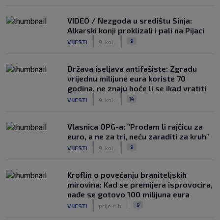
VIDEO / Nezgoda u središtu Sinja:
Alkarski konji proklizali i pali na Pijaci
|
|
9
VIJESTI
9. kol.
Država iseljava antifašiste: Zgradu
vrijednu milijune eura koriste 70
godina, ne znaju hoće li se ikad vratiti
|
|
14
VIJESTI
9. kol.
Vlasnica OPG-a: "Prodam li rajčicu za
euro, a ne za tri, neću zaraditi za kruh"
|
|
9
VIJESTI
9. kol.
Kroflin o povećanju braniteljskih
mirovina: Kad se premijera isprovocira,
nađe se gotovo 100 milijuna eura
|
|
9
VIJESTI
prije 4 h