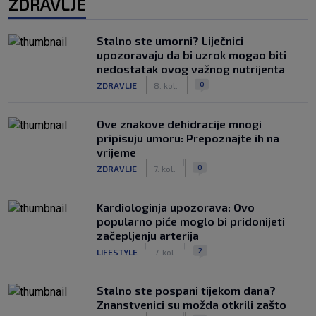
ZDRAVLJE
Stalno ste umorni? Liječnici
upozoravaju da bi uzrok mogao biti
nedostatak ovog važnog nutrijenta
|
|
0
ZDRAVLJE
8. kol.
Ove znakove dehidracije mnogi
pripisuju umoru: Prepoznajte ih na
vrijeme
|
|
0
ZDRAVLJE
7. kol.
Kardiologinja upozorava: Ovo
popularno piće moglo bi pridonijeti
začepljenju arterija
|
|
2
LIFESTYLE
7. kol.
Stalno ste pospani tijekom dana?
Znanstvenici su možda otkrili zašto
|
|