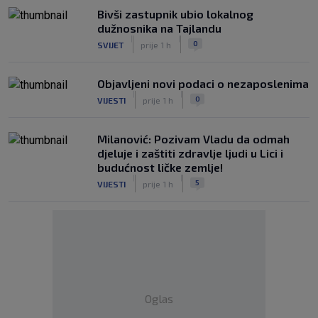
Bivši zastupnik ubio lokalnog
dužnosnika na Tajlandu
|
|
0
SVIJET
prije 1 h
Objavljeni novi podaci o nezaposlenima
|
|
0
VIJESTI
prije 1 h
Milanović: Pozivam Vladu da odmah
djeluje i zaštiti zdravlje ljudi u Lici i
budućnost ličke zemlje!
|
|
5
VIJESTI
prije 1 h
Oglas