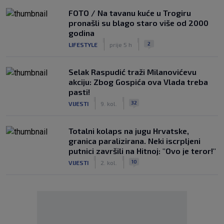
FOTO / Na tavanu kuće u Trogiru
pronašli su blago staro više od 2000
godina
|
|
2
LIFESTYLE
prije 5 h
Selak Raspudić traži Milanovićevu
akciju: Zbog Gospića ova Vlada treba
pasti!
|
|
32
VIJESTI
9. kol.
Totalni kolaps na jugu Hrvatske,
granica paralizirana. Neki iscrpljeni
putnici završili na Hitnoj: "Ovo je teror!"
|
|
10
VIJESTI
2. kol.