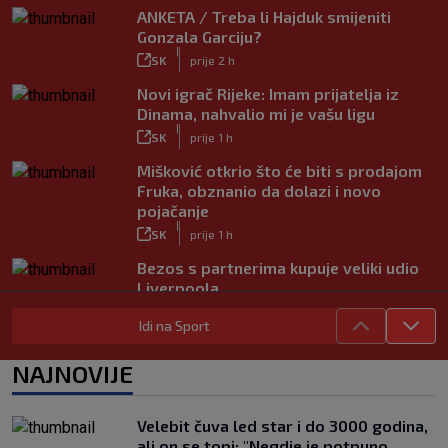
ANKETA / Treba li Hajduk smijeniti
Gonzala Garciju?
|
SK
prije 2 h
Novi igrač Rijeke: Imam prijatelja iz
Dinama, nahvalio mi je vašu ligu
|
SK
prije 1 h
Mišković otkrio što će biti s prodajom
Fruka, obznanio da dolazi i novo
pojačanje
|
SK
prije 1 h
Bezos s partnerima kupuje veliki udio
Liverpoola
|
SK
prije 37 min
Idi na Sport
Počelo Europsko prvenstvo u plivanju,
Hribar prva rezerva na 50m leptir
NAJNOVIJE
|
SK
prije 56 min
Pratite uz SK: Branitelj naslova u
Velebit čuva led star i do 3000 godina,
Kanadi se osjeća sjajno, izborio je novo
ali on se topi: "Negdje je potpuno