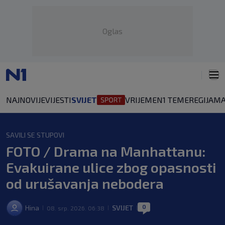
Oglas
NAJNOVIJE
VIJESTI
SVIJET
VRIJEME
N1 TEME
REGIJA
MA
SAVILI SE STUPOVI
FOTO / Drama na Manhattanu:
Evakuirane ulice zbog opasnosti
od urušavanja nebodera
0
Hina
SVIJET
08. srp. 2026. 06:38
|
|
|