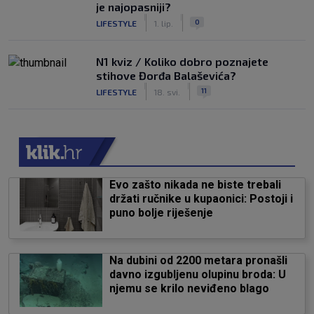
je najopasniji?
|
|
0
LIFESTYLE
1. lip.
N1 kviz / Koliko dobro poznajete
stihove Đorđa Balaševića?
|
|
11
LIFESTYLE
18. svi.
Evo zašto nikada ne biste trebali
držati ručnike u kupaonici: Postoji i
puno bolje riješenje
Na dubini od 2200 metara pronašli
davno izgubljenu olupinu broda: U
njemu se krilo neviđeno blago