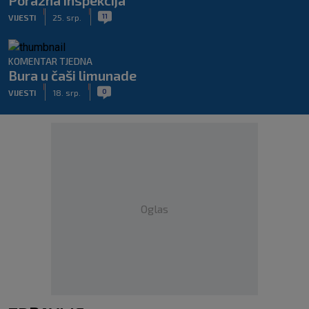
Porazna inspekcija
|
|
11
VIJESTI
25. srp.
KOMENTAR TJEDNA
Bura u čaši limunade
|
|
0
VIJESTI
18. srp.
Oglas