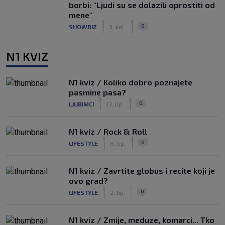
borbi: "Ljudi su se dolazili oprostiti od
mene"
|
|
0
SHOWBIZ
3. kol.
N1 KVIZ
N1 kviz / Koliko dobro poznajete
pasmine pasa?
|
|
0
LJUBIMCI
13. lip.
N1 kviz / Rock & Roll
|
|
0
LIFESTYLE
8. lip.
N1 kviz / Zavrtite globus i recite koji je
ovo grad?
|
|
0
LIFESTYLE
2. lip.
N1 kviz / Zmije, meduze, komarci... Tko