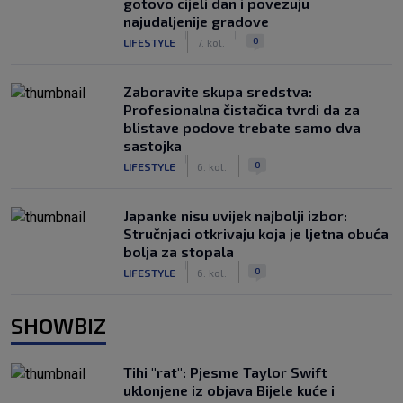
gotovo cijeli dan i povezuju
najudaljenije gradove
|
|
0
LIFESTYLE
7. kol.
Zaboravite skupa sredstva:
Profesionalna čistačica tvrdi da za
blistave podove trebate samo dva
sastojka
|
|
0
LIFESTYLE
6. kol.
Japanke nisu uvijek najbolji izbor:
Stručnjaci otkrivaju koja je ljetna obuća
bolja za stopala
|
|
0
LIFESTYLE
6. kol.
SHOWBIZ
Tihi "rat": Pjesme Taylor Swift
uklonjene iz objava Bijele kuće i