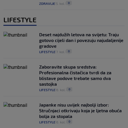
0
ZDRAVLJE
5. kol.
|
|
LIFESTYLE
Deset najdužih letova na svijetu: Traju
gotovo cijeli dan i povezuju najudaljenije
gradove
0
LIFESTYLE
7. kol.
|
|
Zaboravite skupa sredstva:
Profesionalna čistačica tvrdi da za
blistave podove trebate samo dva
sastojka
0
LIFESTYLE
6. kol.
|
|
Japanke nisu uvijek najbolji izbor:
Stručnjaci otkrivaju koja je ljetna obuća
bolja za stopala
0
LIFESTYLE
6. kol.
|
|