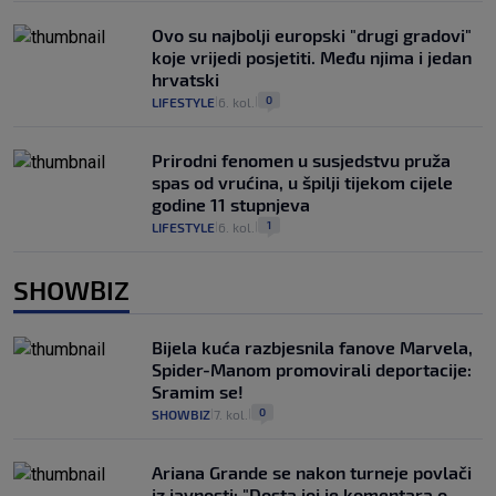
Ovo su najbolji europski "drugi gradovi"
koje vrijedi posjetiti. Među njima i jedan
hrvatski
0
LIFESTYLE
6. kol.
|
|
Prirodni fenomen u susjedstvu pruža
spas od vrućina, u špilji tijekom cijele
godine 11 stupnjeva
1
LIFESTYLE
6. kol.
|
|
SHOWBIZ
Bijela kuća razbjesnila fanove Marvela,
Spider-Manom promovirali deportacije:
Sramim se!
0
SHOWBIZ
7. kol.
|
|
Ariana Grande se nakon turneje povlači
iz javnosti: "Dosta joj je komentara o