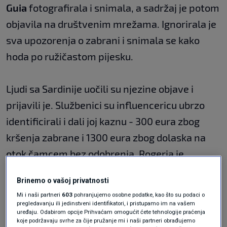
Guia
fotografirala i snimala, a sadržaj je potom
objavila na društvenim mrežama. Ignorirala je
sva upozorenja o zabrani i snimala se kako
hoda po ružičastom pijesku.
Ljudi sa Sardinije uočili su njezine objave i
prijavili je. Službenici su influencericu ubrzo
identificirali i dali joj kaznu - 300 eura zbog
kršenja zabrane i 1300 eura zbog dolaska na
otok čamcem bez odobrenja. Rogeria je
naposljetku zaključala svoj Instagram profil,
Brinemo o vašoj privatnosti
prenosi
Index
.
Mi i naši partneri
603
pohranjujemo osobne podatke, kao što su podaci o
pregledavanju ili jedinstveni identifikatori, i pristupamo im na vašem
uređaju. Odabirom opcije Prihvaćam omogućit ćete tehnologije praćenja
koje podržavaju svrhe za čije pružanje mi i naši partneri obrađujemo