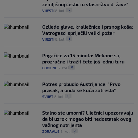
zemljišnoj čestici u vlasništvu države"
7
VIJESTI
8. kol.
|
|
Ozljede glave, kralježnice i prsnog koša:
Vatrogasci spriječili veliki požar
1
VIJESTI
8. kol.
|
|
Pogačice za 15 minuta: Mekane su,
prozračne i tražit ćete još jednu turu
0
COOKING
7. kol.
|
|
Potres probudio Austrijance: "Prvo
prasak, a onda se kuća zatresla"
0
SVIJET
8. kol.
|
|
Stalno ste umorni? Liječnici upozoravaju
da bi uzrok mogao biti nedostatak ovog
važnog nutrijenta
0
ZDRAVLJE
8. kol.
|
|