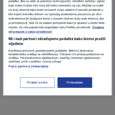
podatke. Ako su alati za praćenje onemogućeni, određeni sadržaj i oglasi
koje vidite možda više neće biti toliko relevantni za vas. Možete se vratiti
na ovaj izbornik kako biste izmijenili svoje odabire ili povukli pristanak u
bilo kojem trenutku klikom na Upravljaj postavkama poveznicu pri dnu
web-stranice [ili plutajuće ikone u donjem lijevom kutu web stranice, ako
je primjenjivo]. Vaši će se odabiri primijeniti kako je opisano u dijelu Web-
mjesto. Za više pojedinosti pogledajte našu Politiku privatnosti.
Dodatne
informacije o vašoj privatnosti
Guida turistica barca sulla spiaggia sarda rosa di Budelli,
Mi i naši partneri obrađujemo podatke kako bismo pružili
violando lo storico divieto di accesso per un pugno di like:
sljedeće:
ora rischia una multa salata @Rogeriaguiadubai/IG La
Korištenje preciznih geolokacijskih podataka. Aktivno skeniranje
spiaggia sarda di Budelli, gemma dell’arcipelago de La
karakteristika uređaja za identifikaciju. Pohrana i/ili pristup podacima na
uređaju. Personalizirano oglašavanje i sadržaj, mjerenje oglašavanja i
Maddalena, è un
https://t.co/YxyDn6TH2Z
sadržaja, uvidi u publiku i razvoj usluga.
pic.twitter.com/J0ChGQE4TH
Popis partnera (dobavljača)
Prikaži svrhe
Prihvaćam
— La Citta News (@lacittanews)
June 13, 2024