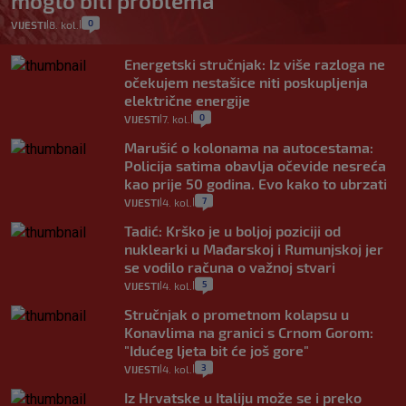
moglo biti problema
0
VIJESTI
8. kol.
|
|
Energetski stručnjak: Iz više razloga ne
očekujem nestašice niti poskupljenja
električne energije
0
VIJESTI
7. kol.
|
|
Marušić o kolonama na autocestama:
Policija satima obavlja očevide nesreća
kao prije 50 godina. Evo kako to ubrzati
7
VIJESTI
4. kol.
|
|
Tadić: Krško je u boljoj poziciji od
nuklearki u Mađarskoj i Rumunjskoj jer
se vodilo računa o važnoj stvari
5
VIJESTI
4. kol.
|
|
Stručnjak o prometnom kolapsu u
Konavlima na granici s Crnom Gorom:
"Idućeg ljeta bit će još gore"
3
VIJESTI
4. kol.
|
|
Iz Hrvatske u Italiju može se i preko