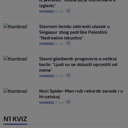
izgledu"
0
SHOWBIZ
4. kol.
|
|
Slavnom bendu zabranili ulazak u
Singapur zbog podrške Palestini:
"Nadrealno iskustvo"
0
SHOWBIZ
3. kol.
|
|
Slavni glazbenik progovorio o velikoj
borbi: "Ljudi su se dolazili oprostiti od
mene"
0
SHOWBIZ
3. kol.
|
|
Novi Spider-Man ruši rekorde zarade i u
Hrvatskoj
0
SHOWBIZ
3. kol.
|
|
N1 KVIZ