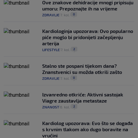
Ove znakove dehidracije mnogi pripisuju
umoru: Prepoznajte ih na vrijeme
0
ZDRAVLJE
7. kol.
|
|
Kardiologinja upozorava: Ovo popularno
piće moglo bi pridonijeti začepljenju
arterija
2
LIFESTYLE
7. kol.
|
|
Stalno ste pospani tijekom dana?
Znanstvenici su možda otkrili zašto
0
ZDRAVLJE
7. kol.
|
|
Izvanredno otkriće: Aktivni sastojak
Viagre zaustavlja metastaze
2
ZNANOST
6. kol.
|
|
Kardiolog upozorava: Evo što se događa
s krvnim tlakom ako dugo boravite na
vrućini