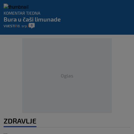
KOMENTAR TJEDNA
Bura u čaši limunade
0
VIJESTI
18. srp.
|
|
Oglas
ZDRAVLJE