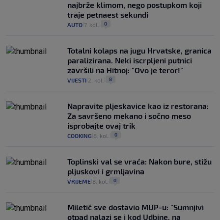
najbrže klimom, nego postupkom koji
traje petnaest sekundi
0
AUTO
7. kol.
|
|
Totalni kolaps na jugu Hrvatske, granica
paralizirana. Neki iscrpljeni putnici
završili na Hitnoj: "Ovo je teror!"
8
VIJESTI
2. kol.
|
|
Napravite pljeskavice kao iz restorana:
Za savršeno mekano i sočno meso
isprobajte ovaj trik
0
COOKING
8. kol.
|
|
Toplinski val se vraća: Nakon bure, stižu
pljuskovi i grmljavina
0
VRIJEME
8. kol.
|
|
Miletić sve dostavio MUP-u: "Sumnjivi
otpad nalazi se i kod Udbine, na