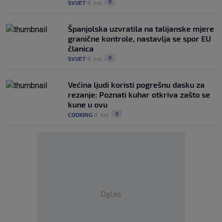
0
SVIJET
8. kol.
|
|
Španjolska uzvratila na talijanske mjere
granične kontrole, nastavlja se spor EU
članica
0
SVIJET
8. kol.
|
|
Većina ljudi koristi pogrešnu dasku za
rezanje: Poznati kuhar otkriva zašto se
kune u ovu
0
COOKING
8. kol.
|
|
Oglas