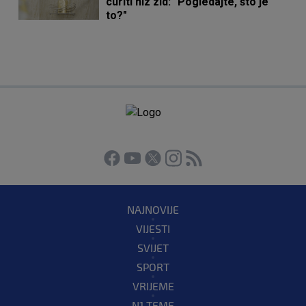
curiti niz zid: "Pogledajte, što je
to?"
NAJNOVIJE
VIJESTI
SVIJET
SPORT
VRIJEME
N1 TEME