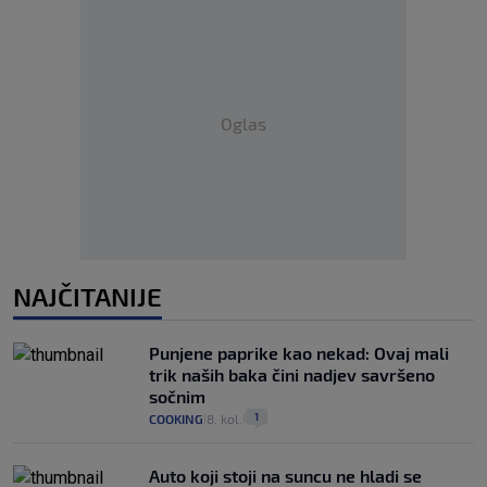
Oglas
NAJČITANIJE
Punjene paprike kao nekad: Ovaj mali
trik naših baka čini nadjev savršeno
sočnim
1
COOKING
8. kol.
|
|
Auto koji stoji na suncu ne hladi se