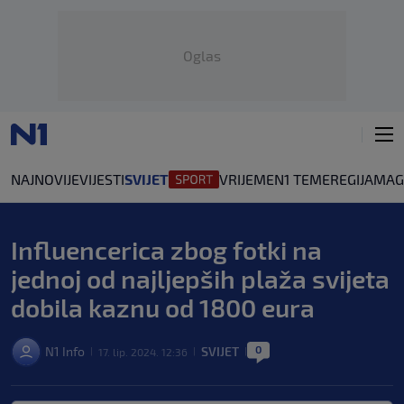
Oglas
NAJNOVIJE
VIJESTI
SVIJET
VRIJEME
N1 TEME
REGIJA
MAG
Influencerica zbog fotki na
jednoj od najljepših plaža svijeta
dobila kaznu od 1800 eura
0
N1 Info
SVIJET
17. lip. 2024. 12:36
|
|
|