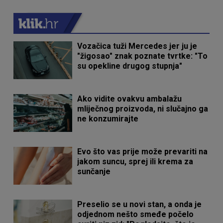
Vozačica tuži Mercedes jer ju je
"žigosao" znak poznate tvrtke: "To
su opekline drugog stupnja"
Ako vidite ovakvu ambalažu
mliječnog proizvoda, ni slučajno ga
ne konzumirajte
Evo što vas prije može prevariti na
jakom suncu, sprej ili krema za
sunčanje
Preselio se u novi stan, a onda je
odjednom nešto smeđe počelo