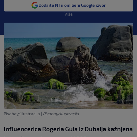
Dodajte N1 u omiljeni Google izvor
Više
Pixabay/Ilustracija
|
Pixabay/Ilustracija
Influencerica Rogeria Guia iz Dubaija kažnjena