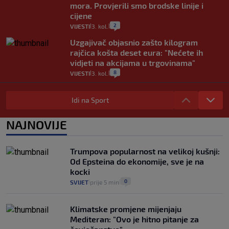
mora. Provjerili smo brodske linije i
cijene
2
VIJESTI
3. kol.
|
|
Uzgajivač objasnio zašto kilogram
rajčica košta deset eura: "Nećete ih
vidjeti na akcijama u trgovinama"
8
VIJESTI
3. kol.
|
|
Selidba je jedno od stresnijih iskustava.
Evo aktualnih cijena i nekoliko savjeta
Idi na Sport
da prođe što lakše i jeftinije
0
VIJESTI
2. kol.
NAJNOVIJE
|
|
Izračunali smo koliko košta putovanje
automobilom na Hvar iz Zagreba, a
Trumpova popularnost na velikoj kušnji:
koliko iz Osijeka
Od Epsteina do ekonomije, sve je na
14
VIJESTI
2. kol.
|
|
kocki
0
SVIJET
prije 5 min
|
|
Klimatske promjene mijenjaju
Mediteran: "Ovo je hitno pitanje za