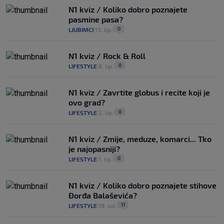
N1 kviz / Koliko dobro poznajete
pasmine pasa?
0
LJUBIMCI
13. lip.
|
|
N1 kviz / Rock & Roll
0
LIFESTYLE
8. lip.
|
|
N1 kviz / Zavrtite globus i recite koji je
ovo grad?
0
LIFESTYLE
2. lip.
|
|
N1 kviz / Zmije, meduze, komarci... Tko
je najopasniji?
0
LIFESTYLE
1. lip.
|
|
N1 kviz / Koliko dobro poznajete stihove
Đorđa Balaševića?
11
LIFESTYLE
18. svi.
|
|