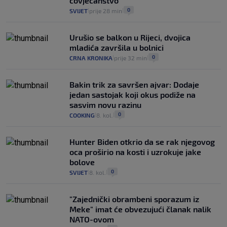
čovječanstvo"
0
SVIJET
prije 28 min
|
|
Urušio se balkon u Rijeci, dvojica
mladića završila u bolnici
0
CRNA KRONIKA
prije 32 min
|
|
Bakin trik za savršen ajvar: Dodaje
jedan sastojak koji okus podiže na
sasvim novu razinu
0
COOKING
8. kol.
|
|
Hunter Biden otkrio da se rak njegovog
oca proširio na kosti i uzrokuje jake
bolove
0
SVIJET
8. kol.
|
|
"Zajednički obrambeni sporazum iz
Meke" imat će obvezujući članak nalik
NATO-ovom