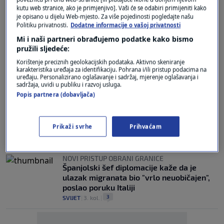
PRESELILI IZ NEW YORKA
kutu web stranice, ako je primjenjivo]. Vaši će se odabiri primijeniti kako
Stariji bračni par otišao na odmor u Italiju i
je opisano u dijelu Web-mjesto. Za više pojedinosti pogledajte našu
odlučio ostati: "Nismo se htjeli vratiti,
Politiku privatnosti.
Dodatne informacije o vašoj privatnosti
život nam je puno jeftiniji"
Mi i naši partneri obrađujemo podatke kako bismo
2
LIFESTYLE
|
4. kol.
|
pružili sljedeće:
Korištenje preciznih geolokacijskih podataka. Aktivno skeniranje
MAGNITUDE 4,3
karakteristika uređaja za identifikaciju. Pohrana i/ili pristup podacima na
Potres u Italiji
uređaju. Personalizirano oglašavanje i sadržaj, mjerenje oglašavanja i
sadržaja, uvidi u publiku i razvoj usluga.
0
SVIJET
|
4. kol.
|
Popis partnera (dobavljača)
U ANCONU, BARI I VENECIJU
Iz Hrvatske u Italiju može se i preko mora.
Provjerili smo brodske linije i cijene
Prikaži svrhe
Prihvaćam
2
VIJESTI
|
3. kol.
|
NOVI PRISTUP OBRANI GRANICE
Španjolski šef diplomacije kaže da je
ulazak migranata bio "vrlo neuobičajen",
poslao poruku Italiji
3
SVIJET
|
3. kol.
|