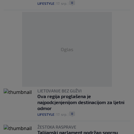
0
LIFESTYLE
|
17. srp.
|
Oglas
LJETOVANJE BEZ GUŽVI
Ova regija proglašena je
najpodcjenjenijom destinacijom za ljetni
odmor
0
LIFESTYLE
|
17. srp.
|
ŽESTOKA RASPRAVE
Talijanski parlament podržao spornu