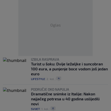
Oglas
IZBILA RASPRAVA
Turist u šoku: Dvije ležaljke i suncobran
100 eura, a punjenje boce vodom još jedan
euro
4
LIFESTYLE
|
2. kol.
|
PODRUČJE OKO NAPULJA
Dramatične snimke iz Italije: Nakon
najjačeg potresa u 40 godina uslijedili
novi
0
SVIJET
|
1. kol.
|