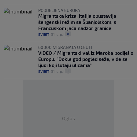
PODIJELJENA EUROPA
Migrantska kriza: Italija obustavlja
šengenski režim sa Španjolskom, s
Francuskom jača nadzor granice
0
SVIJET
|
31. srp.
|
60000 MIGRANATA U CEUTI
VIDEO / Migrantski val iz Maroka podijelio
Europu: "Dokle god pogled seže, vide se
ljudi koji lutaju ulicama"
1
SVIJET
|
31. srp.
|
Oglas