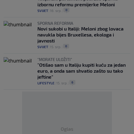
izbornu reformu premijerke Meloni
0
SVIJET
|
16. srp.
|
SPORNA REFORMA
Novi sukobi u Italiji: Meloni zbog lovaca
navukla bijes Bruxellesa, ekologa i
javnosti
0
SVIJET
|
15. srp.
|
"MORATE ULOŽITI"
"Otišao sam u Italiju kupiti kuću za jedan
euro, a onda sam shvatio zašto su tako
jeftine"
6
LIFESTYLE
|
15. srp.
|
Oglas