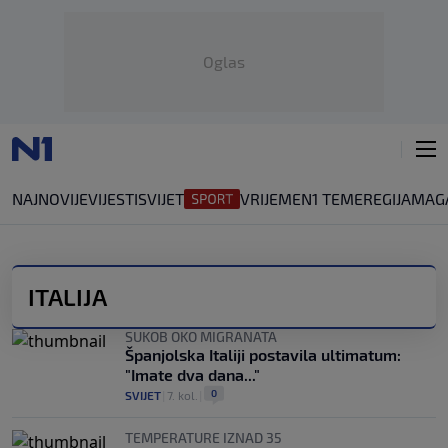
Oglas
NAJNOVIJE
VIJESTI
SVIJET
VRIJEME
N1 TEME
REGIJA
MAG
ITALIJA
SUKOB OKO MIGRANATA
Španjolska Italiji postavila ultimatum:
"Imate dva dana..."
0
SVIJET
|
7. kol.
|
TEMPERATURE IZNAD 35