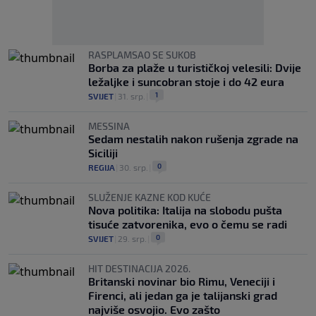
RASPLAMSAO SE SUKOB
Borba za plaže u turističkoj velesili: Dvije
ležaljke i suncobran stoje i do 42 eura
1
SVIJET
|
31. srp.
|
MESSINA
Sedam nestalih nakon rušenja zgrade na
Siciliji
0
REGIJA
|
30. srp.
|
SLUŽENJE KAZNE KOD KUĆE
Nova politika: Italija na slobodu pušta
tisuće zatvorenika, evo o čemu se radi
0
SVIJET
|
29. srp.
|
HIT DESTINACIJA 2026.
Britanski novinar bio Rimu, Veneciji i
Firenci, ali jedan ga je talijanski grad
najviše osvojio. Evo zašto