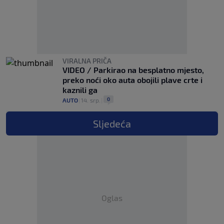
VIRALNA PRIČA
VIDEO / Parkirao na besplatno mjesto,
preko noći oko auta obojili plave crte i
kaznili ga
0
AUTO
|
14. srp.
|
Sljedeća
Oglas