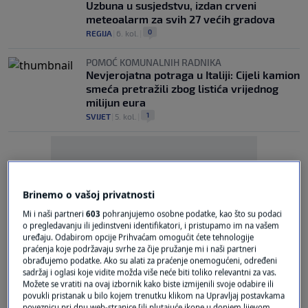
Uzbuna u susjedstvu, izdan crveni
meteoalarm za svih 27 većih gradova
0
REGIJA
|
6. kol.
|
POMOĆ KOMUNALNIH RADNIKA
Nevjerojatna potraga u Italiji: Cijeli kamion
smeća pretražili zbog listića vrijednog
milijun eura
1
SVIJET
|
5. kol.
|
Brinemo o vašoj privatnosti
Mi i naši partneri
603
pohranjujemo osobne podatke, kao što su podaci
Oglas
o pregledavanju ili jedinstveni identifikatori, i pristupamo im na vašem
uređaju. Odabirom opcije Prihvaćam omogućit ćete tehnologije
praćenja koje podržavaju svrhe za čije pružanje mi i naši partneri
obrađujemo podatke. Ako su alati za praćenje onemogućeni, određeni
sadržaj i oglasi koje vidite možda više neće biti toliko relevantni za vas.
Možete se vratiti na ovaj izbornik kako biste izmijenili svoje odabire ili
povukli pristanak u bilo kojem trenutku klikom na Upravljaj postavkama
poveznicu pri dnu web-stranice [ili plutajuće ikone u donjem lijevom